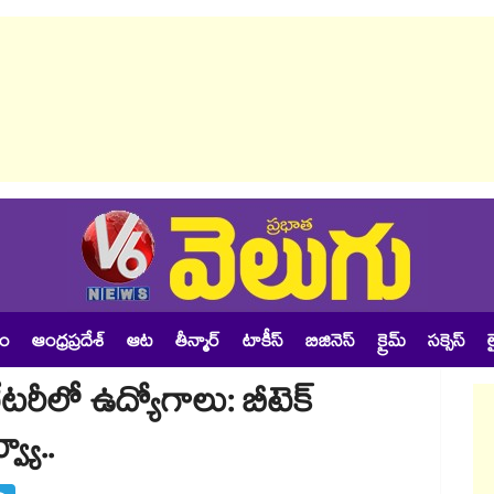
శం
ఆంధ్రప్రదేశ్
ఆట
తీన్మార్
టాకీస్
బిజినెస్
క్రైమ్
సక్సెస్
ల
టరీలో ఉద్యోగాలు: బీటెక్
్యూ..