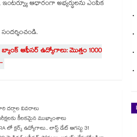
, ఇంటర్వ్యూ ఆధారంగా అభ్యర్థులను ఎంపిక
 సందర్శించండి.
బ్యాంక్ ఆఫీసర్ ఉద్యోగాలు: మొత్తం 1000
..
ారి దర్గాల వివరాలు
ీక్షలకు కీలకమైన ముఖ్యాంశాలు
NCRA లో క్లర్క్ ఉద్యోగాలు.. లాస్ట్ డేట్ ఆగస్టు 31