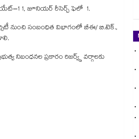
ోసియేట్–1 1, జూనియర్ రీసెర్చ్ ఫెలో 1.
్సిటీ నుంచి సంబంధిత విభాగంలో బీఈ/ బి.టెక్.,
ాలి.
ప్రభుత్వ నిబంధనల ప్రకారం రిజర్వ్డ్ వర్గాలకు