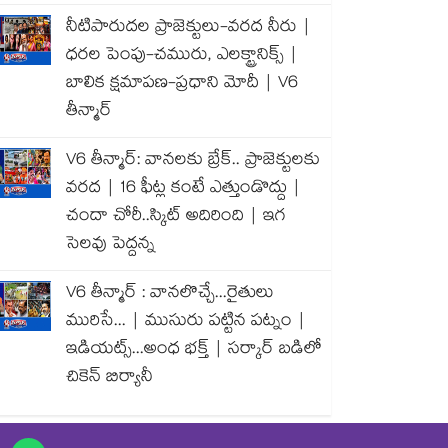
నీటిపారుదల ప్రాజెక్టులు-వరద నీరు |
ధరల పెంపు-చమురు, ఎలక్ట్రానిక్స్ |
బాలిక క్షమాపణ-ప్రధాని మోదీ | V6
తీన్మార్
V6 తీన్మార్: వానలకు బ్రేక్.. ప్రాజెక్టులకు
వరద | 16 ఫీట్ల కంటే ఎత్తుండొద్దు |
చందా చోరీ..స్కిట్ అదిరింది | ఇగ
సెలవు పెద్దన్న
V6 తీన్మార్ : వానలొచ్చే...రైతులు
మురిసే... | ముసురు పట్టిన పట్నం |
ఇడియట్స్...అంధ భక్త్ | సర్కార్ బడిలో
చికెన్ బిర్యానీ