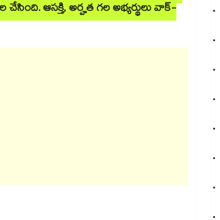
ల చేసింది. ఆసక్తి, అర్హత గల అభ్యర్థులు వాక్-