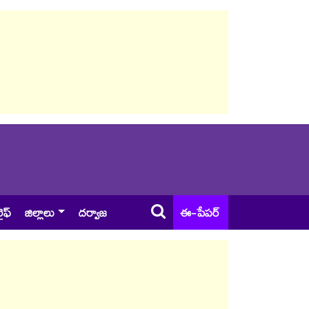
ైఫ్
జిల్లాలు
దర్వాజ
ఈ-పేపర్