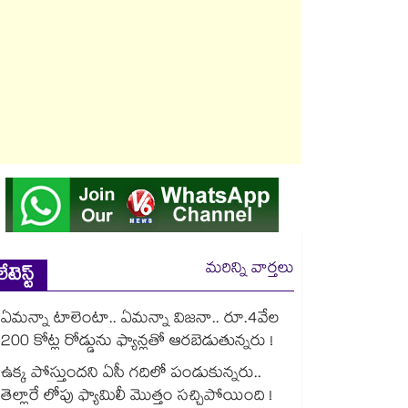
మరిన్ని వార్తలు
లేటెస్ట్
ఏమన్నా టాలెంటా.. ఏమన్నా విజనా.. రూ.4వేల
200 కోట్ల రోడ్డును ఫ్యాన్లతో ఆరబెడుతున్నరు !
ఉక్క పోస్తుందని ఏసీ గదిలో పండుకున్నరు..
తెల్లారే లోపు ఫ్యామిలీ మొత్తం సచ్చిపోయింది !