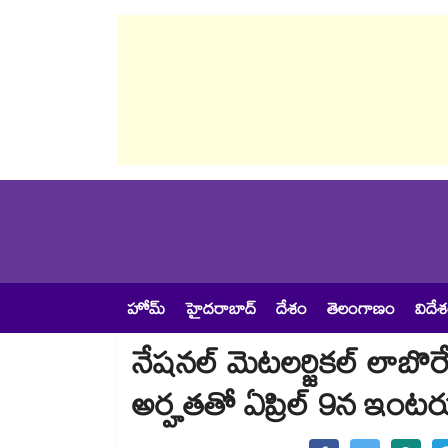
హోమ్
హైదరాబాద్
దేశం
తెలంగాణం
విదే
నేషనల్ మెటలర్జికల్ లాబొరే
అర్హతతో ఏప్రిల్ 9న ఇంటర్వ