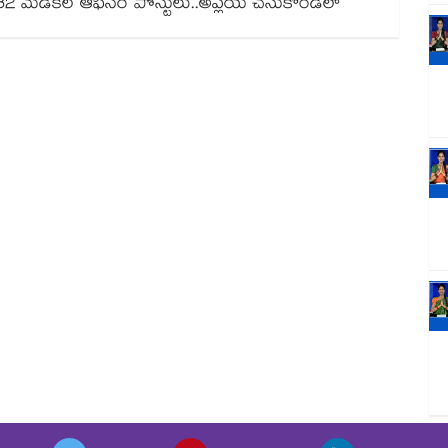
82 మెడికల్ ఆఫీసర్ పోస్టులు..అప్లయ్ చేసుకోండిలా