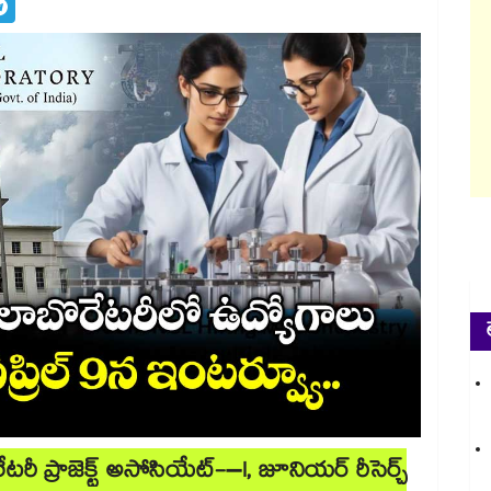
రీ ప్రాజెక్ట్ అసోసియేట్-–I, జూనియర్ రీసెర్చ్