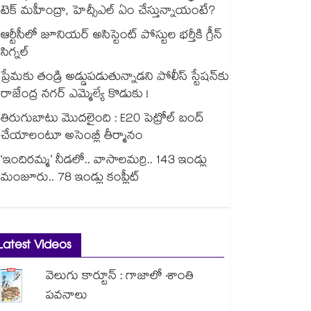
టెక్ మహీంద్రా, హెచ్సీఎల్ ఏం చేస్తున్నాయంటే?
ఆర్టీసీలో జూనియర్ అసిస్టెంట్‌‌ పోస్టుల భర్తీకి గ్రీన్‌‌
సిగ్నల్
ప్రేమకు తండ్రి అడ్డుపడుతున్నాడని పోలీస్ స్టేషన్⁪కు
రాజేంద్ర నగర్ ఎమ్మెల్యే కొడుకు !
తిరుగుబాటు మొదలైంది : E20 పెట్రోల్ బంద్
చేయాలంటూ అసెంబ్లీ తీర్మానం
‘ఇందిరమ్మ’ నీడలో.. వాసాలమర్రి.. 143 ఇండ్లు
మంజూరు.. 78 ఇండ్లు కంప్లీట్
Latest Videos
వెలుగు కార్టూన్ : గాజాలో శాంతి
పవనాలు