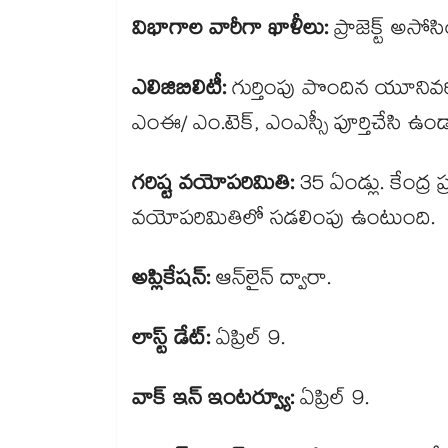
విభాగాల వారీగా ఖాళీలు:
ప్రాజెక్ట్ అస
ఎలిజిబిలిటీ:
గుర్తింపు పొందిన యూనివర
ఎంఈ/ ఎం.టెక్, ఎంఎస్సీ పూర్తిచేసి ఉండ
గరిష్ట వయోపరిమితి:
35 ఏండ్లు. కేంద్ర 
వయోపరిమితిలో సడలింపు ఉంటుంది.
అప్లికేషన్:
ఆన్​లైన్ ద్వారా.
లాస్ట్ డేట్:
ఏప్రిల్ 9.
వాక్​ ఇన్ ఇంటర్వ్యూ:
ఏప్రిల్ 9.