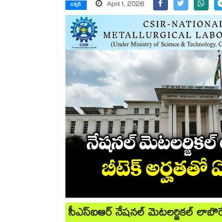
April 1, 2026
సక్సెస్
సీఎస్ఐఆర్ నేషనల్ మెటలర్జికల్ లాబొరేట