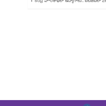
కేంద్ర హోంశాఖలో ఉద్యోగాలు.. ఐటీబీపీలో 2