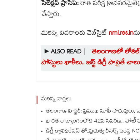
సెలెక్షన్ ప్రాసెస్:
రాత పరీక్ష (అవసరమైతే)
చేస్తారు.
మరిన్ని వివరాలకు వెబ్​సైట్
nml.res.in
ను
►ALSO READ |
తెలంగాణలో లోకల్ 
పోస్టులు ఖాళీలు.. జస్ట్ డిగ్రీ పాసైతే చాలు
మరిన్ని వార్తలు
తెలంగాణ హిస్టరీ: ప్రముఖ సూఫీ సాధువులు, వ
భారత రాజ్యాంగంలోని 42వ సవరణ.. పోటీ పర
డిగ్రీ క్వాలిఫికేషన్ తో..ప్రభుత్వ రీసెర్చ్ సంస్థ 