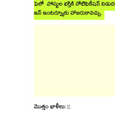
ఫెలో పోస్టుల భర్తీకి నోటిఫికేషన్ విడుద
ఇన్ ఇంటర్వ్యూకు హాజరుకావచ్చు.
మొత్తం ఖాళీలు:
2.