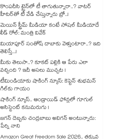
కొంపదీసి ట్రైన్⁬లో టీ తాగుతున్నారా..? వాటర్
హీటర్⁭⁭తో టీ వేడి చేస్తున్నారు బ్రో..!
మెయిన్ స్ట్రీమ్ మీడియా కంటే సోషల్ మీడియాదే
లీడ్ రోల్: మంత్రి వివేక్
మియాపూర్ సంతోష్ దాబాకు వెళ్తుంటారా..? ఇది
తెలిస్తే...!
మీకు తెలుసా..? కూకట్ పల్లికి ఆ పేరు ఎలా
వచ్చింది ? ఇదీ అసలు ముచ్చట !
టీమిండియాకు షాకింగ్ న్యూస్: కెప్టెన్ శుభమన్
గిల్‎కు గాయం
షాకింగ్ న్యూస్.. ఆండ్రాయిడ్ ఫోన్లలో గూగుల్
అసిస్టెంట్ కనుమరుగు !
జగన్ దెబ్బకు చంద్రబాబు అవిగన్ అంటున్నారు:
పేర్ని నాని
Amazon Great Freedom Sale 2026.. తక్కువ