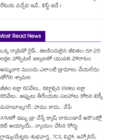
రేటుకు వచ్చేవి ఇవే.. లిస్ట్ ఇదే !
Most Read News
ఒక్క ర్యాపిడో రైడ్.. తలకిందులైన జీవితం: రూ.25
లక్షల హాస్పిటల్ బిల్లులతో యువతి పోరాటం
అమ్మవారి ముందు ఎలాంటి డ్రామాలు చేయలేదు:
జోగిని శ్యామల
జీతం లక్షా 60వేలు.. కట్టాల్సిన EMIలు లక్షా
85వేలు.. అప్పులు తీరేందుకు సలహాలు కోరిన టెక్కీ
మహబూబ్నగర్: పాము కాదు.. చేపే
ATMలో డబ్బు డ్రా చేస్తే క్యాష్ రాకుండానే అకౌంట్లో
కట్ అయ్యాయ్.. న్యాయం చేసిన కోర్టు
గ్రాడ్యుయేట్లకు శుభవార్త.. TCS, విప్రో, ఇన్ఫోసిస్,