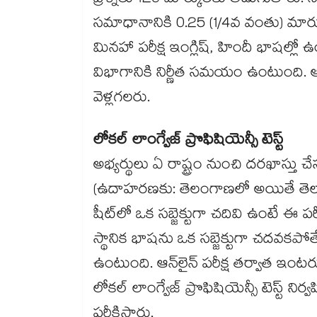
ప్రశ్నలు 120 మార్కులకు అడుగుతారు. నెగి
సమాధానానికి 0.25 (1/4వ వంతు) మార్క
మినహా పరీక్ష ఇంగ్లిష్, హిందీ భాషల్లో 
విభాగానికి నిర్ణీత సమయం ఉంటుంది.
వెళ్లగలరు.
లోకల్ లాంగ్వేజ్ ప్రొఫిషియెన్సీ టెస్ట్
అభ్యర్థులు ఏ రాష్ట్రం నుంచి దరఖాస్తు చే
(ఉదాహరణకు: తెలంగాణలో అయితే తెలుగ
షీట్‌లో ఒక సబ్జెక్టుగా చదివి ఉంటే ఈ ప
స్థానిక భాషను ఒక సబ్జెక్టుగా చదవకపోత
ఉంటుంది. ఆన్‌లైన్ పరీక్ష తర్వాత ఇం
లోకల్ లాంగ్వేజ్ ప్రొఫిషియెన్సీ టెస్ట్ 
పరీక్షిస్తారు.