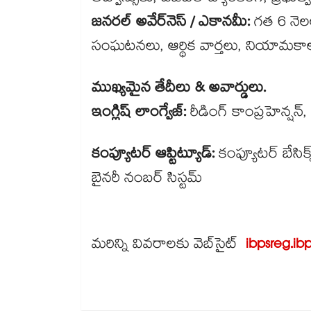
జనరల్ అవేర్‌నెస్ / ఎకానమీ:
గత 6 నెల
సంఘటనలు, ఆర్థిక వార్తలు, నియామకా
ముఖ్యమైన తేదీలు & అవార్డులు.
ఇంగ్లిష్ లాంగ్వేజ్:
రీడింగ్ కాంప్రహెన్షన్,
కంప్యూటర్ ఆప్టిట్యూడ్:
కంప్యూటర్ బేసిక్
బైనరీ నంబర్ సిస్టమ్
మరిన్ని వివరాలకు వెబ్​సైట్
ibpsreg.ibp