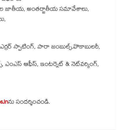
ల జాతీయ, అంతర్జాతీయ సమావేశాలు,
లు,
 ఎర్రర్ స్పాటింగ్, పారా జంబుల్స్,వొకాబులరీ,
స్, ఎంఎస్ ఆఫీస్, ఇంటర్నెట్ & నెట్‌వర్కింగ్,
s.in
ను సందర్శించండి.