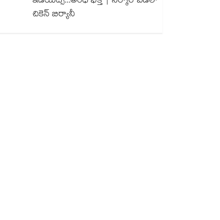
ఇడియట్స్...అంధ భక్త్ | సర్కార్ బడిలో
చికెన్ బిర్యానీ