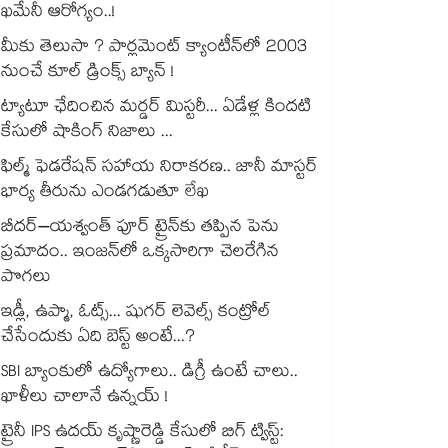
ఖమేనీ ఆరోగ్యం..!
మీకు తెలుసా ? పార్లమెంట్ క్యాంటీన్⁪లో 2003
నుంచే కూల్ డ్రింక్స్ బ్యాన్ !
ట్యాటూ ఛేదించిన మర్డర్ మిస్టరీ... ఏడేళ్ల కిందటి
కేసులో షాకింగ్ నిజాలు ...
ఫిల్మ్ ఫెడరేషన్ సహాయ నిరాకరణ.. జానీ మాస్టర్
భార్య తీరును ఎండగడుతూ లేఖ
బీదర్–యశ్వంత్ పూర్ ట్రైన్‎కు తప్పిన పెను
ప్రమాదం.. ఇంజన్‎లో ఒక్కసారిగా చెలరేగిన
పొగలు
ఇడ్లీ, ఉప్మా, ఓట్స్... షుగర్ లెవెల్స్ కంట్రోల్
చేసేందుకు ఏది బెస్ట్ అంటే...?
SBI బ్యాంకులో ఉద్యోగాలు.. డిగ్రీ ఉంటే చాలు..
ఖాళీలు చాలానే ఉన్నయ్ !
ట్రైనీ IPS ఉదయ్ కృష్ణారెడ్డి కేసులో బిగ్ ట్విస్ట్: