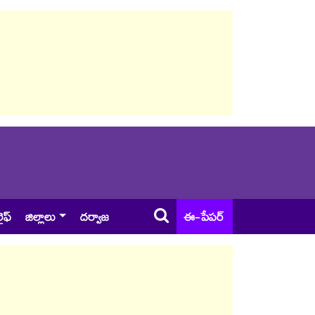
ైఫ్
జిల్లాలు
దర్వాజ
ఈ-పేపర్