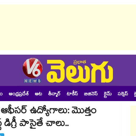
శం
ఆంధ్రప్రదేశ్
ఆట
తీన్మార్
టాకీస్
బిజినెస్
క్రైమ్
సక్సెస్
ల
 ఆఫీసర్ ఉద్యోగాలు: మొత్తం
 డిగ్రీ పాసైతే చాలు..