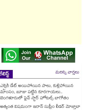
మరిన్ని వార్తలు
లేటెస్ట్
ఎక్సైరీ డేట్ అయిపోయిన పాలు, కుళ్లిపోయిన
మాంసం, బూజు పట్టిన కూరగాయలు..
బెంగళూరులో ఫైవ్ స్టార్ హోటల్స్ బాగోతం
అత్యంత విషమంగా ఇరాన్ సుప్రీం లీడర్ మోజ్తాబా