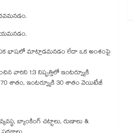
ి చదవమనడం.
ం రాయమనడం.
థానిక భాషలో మాట్లాడమనడం లేదా ఒక అంశంపై
చిన వారిని 1:3 నిష్పత్తిలో ఇంటర్వ్యూకి
కు 70 శాతం, ఇంటర్వ్యూకి 30 శాతం వెయిటేజీ
వ్యవస్థ, బ్యాంకింగ్ చట్టాలు, రుణాలు &
త్వ పథకాలు