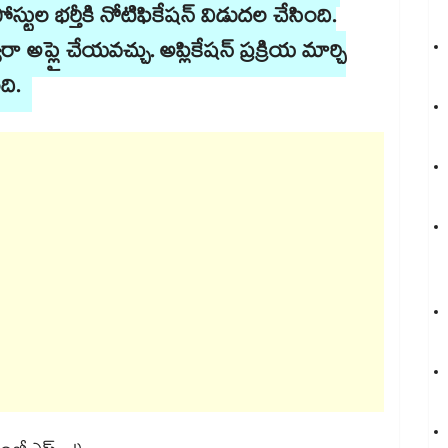
స్టుల భర్తీకి నోటిఫికేషన్ విడుదల చేసింది.
రా అప్లై చేయవచ్చు. అప్లికేషన్ ప్రక్రియ మార్చి
ది.