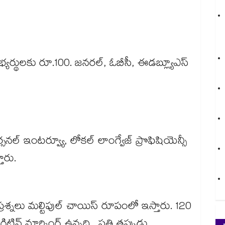
డీ అభ్యర్థులకు రూ.100. జనరల్, ఓబీసీ, ఈడబ్ల్యూఎస్
, పర్సనల్ ఇంటర్వ్యూ, లోకల్ లాంగ్వేజ్ ప్రొఫిషియెన్సీ
తారు.
 ప్రశ్నలు మల్టిపుల్ చాయిస్ రూపంలో ఇస్తారు. 120