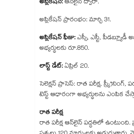
అప్లికేషన్:
ఆన్​లైన్ ద్వారా.
అప్లికేషన్ ప్రారంభం: మార్చి 31.
అప్లికేషన్ ఫీజు:
ఎస్సీ, ఎస్టీ, పీడబ్ల్యూ
అభ్యర్థులకు రూ.850.
లాస్ట్ డేట్:
ఏప్రిల్ 20.
సెలెక్షన్ ప్రాసెస్: రాత పరీక్ష, స్క్రీనింగ్
టెస్ట్ ఆధారంగా అభ్యర్థులను ఎంపిక చేస్
రాత పరీక్ష
రాత పరీక్ష ఆన్​లైన్ పద్ధతిలో ఉంటుంది.