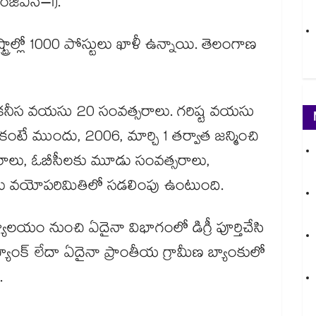
ంజీఎస్–I).
్ట్రాల్లో 1000 పోస్టులు ఖాళీ ఉన్నాయి. తెలంగాణ
నీస వయసు 20 సంవత్సరాలు. గరిష్ట వయసు
 కంటే ముందు, 2006, మార్చి 1 తర్వాత జన్మించి
సరాలు, ఓబీసీలకు మూడు సంవత్సరాలు,
సరాలు వయోపరిమితిలో సడలింపు ఉంటుంది.
్యాలయం నుంచి ఏదైనా విభాగంలో డిగ్రీ పూర్తిచేసి
్యాంక్ లేదా ఏదైనా ప్రాంతీయ గ్రామీణ బ్యాంకులో
.