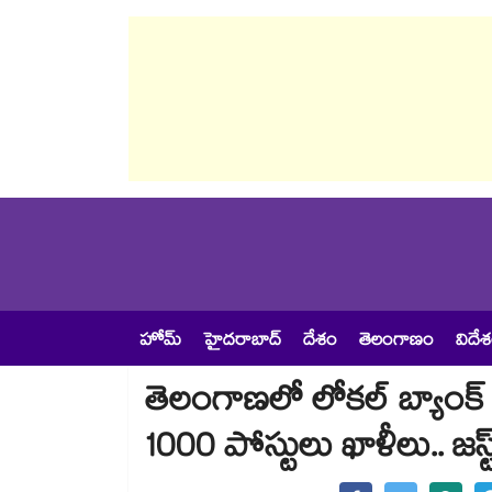
హోమ్
హైదరాబాద్
దేశం
తెలంగాణం
విదే
తెలంగాణలో లోకల్ బ్యాంక్
1000 పోస్టులు ఖాళీలు.. జస్ట్