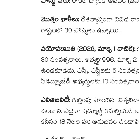
పోస్టు పేరు:
లోకల్ బ్యాంక్ ఆఫీసర్ (జేఎ
మొత్తం ఖాళీలు:
దేశవ్యాప్తంగా వివిధ రాష
రాష్ట్రంలో 30 పోస్టులు ఉన్నాయి.
వయోపరిమితి (2026, మార్చి 1 నాటికి):
క
30 సంవత్సరాలు. అభ్యర్థి1996, మార్చి 2
ఉండకూడదు. ఎస్సీ, ఎస్టీలకు 5 సంవత్
పీడబ్ల్యూబీడీ అభ్యర్థులకు 10 సంవత్
ఎలిజిబిలిటీ:
గుర్తింపు పొందిన విశ్వవిద
ఉండాలి. ఏదైనా షెడ్యూల్డ్ కమర్షియల్ బ
కనీసం 18 నెలల పని అనుభవం ఉండాలి