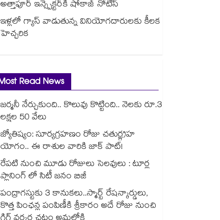
అత్తాపూర్ ఇన్స్పెక్టర్‎కి షోకాజ్ నోటీస్
ఇళ్లలో గ్యాస్ వాడుతున్న వినియోగదారులకు కీలక
హెచ్చరిక
Most Read News
జర్మనీ నేర్చుకుంది.. కొలువు కొట్టింది.. నెలకు రూ.3
లక్షల 50 వేలు
జ్యోతిష్యం: సూర్యగ్రహణం రోజు చతుర్గ్రహ
యోగం.. ఈ రాశుల వారికి జాక్ పాట్!
రేపటి నుంచి మూడు రోజులు సెలవులు : టూర్ల
ప్లానింగ్ లో సిటీ జనం బిజీ
పంద్రాగస్టుకు 3 కానుకలు..స్మార్ట్ రేషన్కార్డులు,
కొత్త పింఛన్ల పంపిణీకి శ్రీకారం అదే రోజు నుంచి
గిగ్ వర్కర్ల చట్టం అమల్లోకి