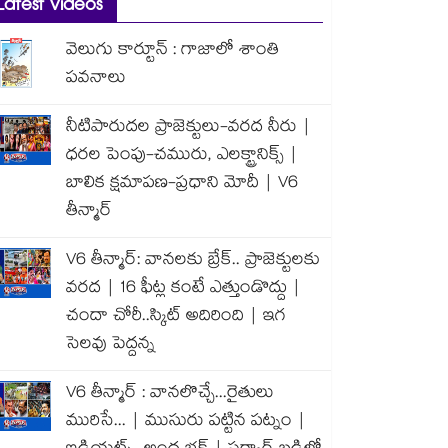
Latest Videos
వెలుగు కార్టూన్ : గాజాలో శాంతి
పవనాలు
నీటిపారుదల ప్రాజెక్టులు-వరద నీరు |
ధరల పెంపు-చమురు, ఎలక్ట్రానిక్స్ |
బాలిక క్షమాపణ-ప్రధాని మోదీ | V6
తీన్మార్
V6 తీన్మార్: వానలకు బ్రేక్.. ప్రాజెక్టులకు
వరద | 16 ఫీట్ల కంటే ఎత్తుండొద్దు |
చందా చోరీ..స్కిట్ అదిరింది | ఇగ
సెలవు పెద్దన్న
V6 తీన్మార్ : వానలొచ్చే...రైతులు
మురిసే... | ముసురు పట్టిన పట్నం |