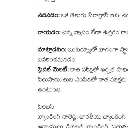
చదవడం:
ఒక తెలుగు పేరాగ్రాఫ్ ఇచ్చ
రాయడం:
చిన్న వ్యాసం లేదా ఉత్తర
మాట్లాడటం:
ఇంటర్వ్యూలో భాగంగా స్
వివరించమనడం.
ఫైనల్ మెరిట్:
రాత పరీక్షలో అర్హత సాధిం
పిలుస్తారు. తుది ఎంపికలో రాత పరీక్ష
ఉంటుంది.
సిలబస్
బ్యాంకింగ్ నాలెడ్జ్: భారతీయ బ్యాంకింగ్ 
అడ్వాన్సులు, డిజిటల్ బ్యాంకింగ్, ప్రభు