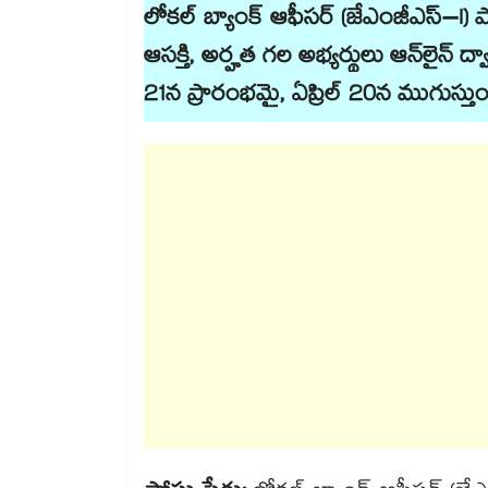
లోకల్ బ్యాంక్ ఆఫీసర్ (జేఎంజీఎస్–I) పో
ఆసక్తి, అర్హత గల అభ్యర్థులు ఆన్​లైన్ ద్వా
21న ప్రారంభమై, ఏప్రిల్ 20న ముగుస్తుం