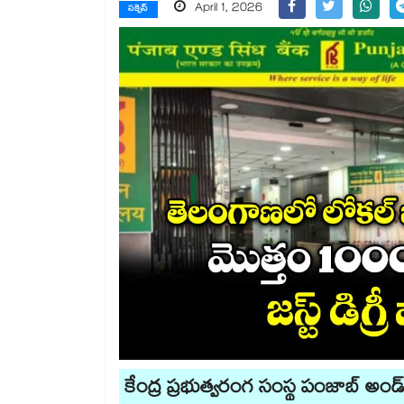
April 1, 2026
సక్సెస్
కేంద్ర ప్రభుత్వరంగ సంస్థ పంజాబ్ అండ్ సిం