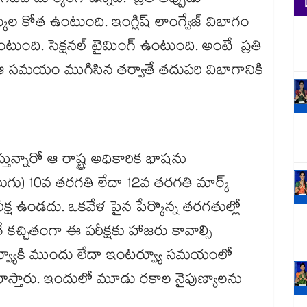
టివ్ మార్కింగ్ ఉన్నది. ప్రతి తప్పుడు
ుల కోత ఉంటుంది. ఇంగ్లిష్ లాంగ్వేజ్ విభాగం
ఉంటుంది. సెక్షనల్ టైమింగ్ ఉంటుంది. అంటే ప్రతి
 ఆ సమయం ముగిసిన తర్వాతే తదుపరి విభాగానికి
స్తున్నారో ఆ రాష్ట్ర అధికారిక భాషను
ు) 10వ తరగతి లేదా 12వ తరగతి మార్క్​
రీక్ష ఉండదు. ఒకవేళ పైన పేర్కొన్న తరగతుల్లో
ే కచ్చితంగా ఈ పరీక్షకు హాజరు కావాల్సి
టర్వ్యూకి ముందు లేదా ఇంటర్వ్యూ సమయంలో
నిర్వహిస్తారు. ఇందులో మూడు రకాల నైపుణ్యాలను