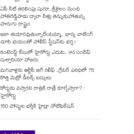
ఏపీ నీటి తరలింపు షురూ..శ్రీశైలం నుంచి
పోతిరెడ్డిపాడు ద్వారా నీళ్లు తన్నుకుపోతున్న
పొరుగు రాష్ట్రం
ఇలా తయారవుతున్నారేంటమ్మా.. భార్య చాటింగ్
చూసి భయంతో పోలీస్ స్టేషన్⁫కు భర్త !
కంటెంప్ట్ కేసులో హైకోర్టు ఎదుట.. IAS సందీప్
సుల్తానియా హాజరు
మగవాళ్లకు ఆర్టీసీ బిగ్ రిలీఫ్ ..గ్రేటర్ పరిధిలో 75
కొత్త మెట్రో డీలక్స్ బస్సులు
కోర్టుకు వస్తారని రాత్రికి రాత్రే కూల్చేస్తారా? :
హైకోర్టు
150 పోస్టుల భర్తీకి హైడ్రా నోటిఫికేషన్