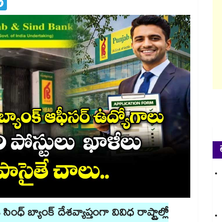
ధ్​ బ్యాంక్ దేశవ్యాప్తంగా వివిధ రాష్ట్రాల్లో