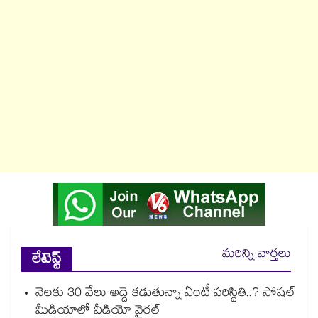
మరిన్ని వార్తలు
లేటెస్ట్
నెలకు 30 వేలు అద్దె కడుతున్నా ఏంటీ పరిస్థితి..? సోషల్
మీడియాలో వీడియో వైరల్