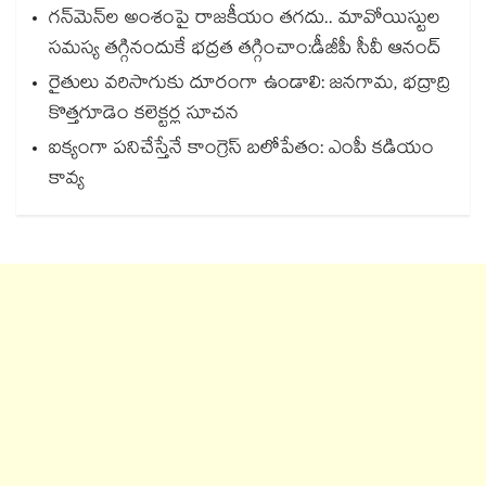
గన్⁭మెన్⁭ల అంశంపై రాజకీయం తగదు.. మావోయిస్టుల
సమస్య తగ్గినందుకే భద్రత తగ్గించాం:డీజీపీ సీవీ ఆనంద్
రైతులు వరిసాగుకు దూరంగా ఉండాలి: జనగామ, భద్రాద్రి
కొత్తగూడెం కలెక్టర్ల సూచన
ఐక్యంగా పనిచేస్తేనే కాంగ్రెస్ బలోపేతం: ఎంపీ కడియం
కావ్య