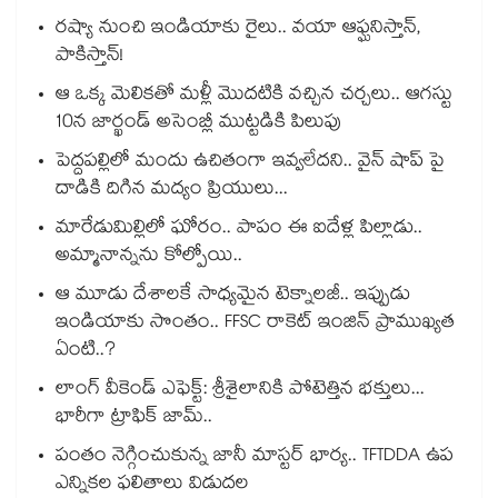
రష్యా నుంచి ఇండియాకు రైలు.. వయా ఆఫ్ఘనిస్తాన్,
పాకిస్తాన్!
ఆ ఒక్క మెలికతో మళ్లీ మొదటికి వచ్చిన చర్చలు.. ఆగస్టు
10న జార్ఖండ్ అసెంబ్లీ ముట్టడికి పిలుపు
పెద్దపల్లిలో మందు ఉచితంగా ఇవ్వలేదని.. వైన్ షాప్ పై
దాడికి దిగిన మద్యం ప్రియులు...
మారేడుమిల్లిలో ఘోరం.. పాపం ఈ ఐదేళ్ల పిల్లాడు..
అమ్మానాన్నను కోల్పోయి..
ఆ మూడు దేశాలకే సాధ్యమైన టెక్నాలజీ.. ఇప్పుడు
ఇండియాకు సొంతం.. FFSC రాకెట్ ఇంజిన్ ప్రాముఖ్యత
ఏంటి..?
లాంగ్ వీకెండ్ ఎఫెక్ట్: శ్రీశైలానికి పోటెత్తిన భక్తులు...
భారీగా ట్రాఫిక్ జామ్..
పంతం నెగ్గించుకున్న జానీ మాస్టర్ భార్య.. TFTDDA ఉప
ఎన్నికల ఫలితాలు విడుదల