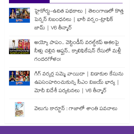
హైకోర్టు-ఉచిత పథకాలు | తెలంగాణలో కొత్త
పెన్షన్ నిబంధనలు | భారీ వర్షం-ట్రాఫిక్
జామ్ | V6 తీన్మార్
అయ్యో పాపం.. వెస్టిండీస్ వరల్డ్‌కప్ ఆశలపై
నీళ్లు చల్లిన ఆఫ్ఘన్.. క్వాలిఫికేషన్ రేసులో మళ్లీ
గందరగోళం!
గిగ్ వర్కర్ల సమ్మె వాయిదా | విడాకుల కేసును
ఉపసంహరించుకున్న సీఎం విజయ్ భార్య |
మోదీ విదేశీ పర్యటనలు | V6 తీన్మార్
వెలుగు కార్టూన్ : గాజాలో శాంతి పవనాలు