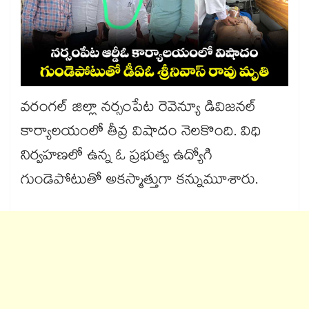
వరంగల్ జిల్లా నర్సంపేట రెవెన్యూ డివిజనల్
కార్యాలయంలో తీవ్ర విషాదం నెలకొంది. విధి
నిర్వహణలో ఉన్న ఓ ప్రభుత్వ ఉద్యోగి
గుండెపోటుతో అకస్మాత్తుగా కన్నుమూశారు.