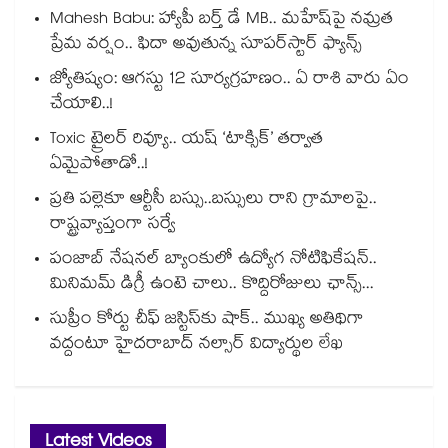
Mahesh Babu: హ్యాపీ బర్త్ డే MB.. మహేష్‌పై నమ్రత
ప్రేమ వర్షం.. ఫిదా అవుతున్న సూపర్‌స్టార్ ఫ్యాన్స్
జ్యోతిష్యం: ఆగస్టు 12 సూర్యగ్రహణం.. ఏ రాశి వారు ఏం
చేయాలి..!
Toxic ట్రైలర్ రివ్యూ.. యష్ ‘టాక్సిక్’ తర్వాత
ఏమైపోతాడో..!
ప్రతి పల్లెకూ ఆర్టీసీ బస్సు..బస్సులు రాని గ్రామాలపై..
రాష్ట్రవ్యాప్తంగా సర్వే
పంజాబ్ నేషనల్ బ్యాంకులో ఉద్యోగ నోటిఫికేషన్..
మినిమమ్ డిగ్రీ ఉంటె చాలు.. కొద్దిరోజులు ఛాన్స్...
సుప్రీం కోర్టు చీఫ్ జస్టిస్⁭కు షాక్.. ముఖ్య అతిథిగా
వద్దంటూ హైదరాబాద్ నల్సార్ విద్యార్థుల లేఖ
Latest Videos