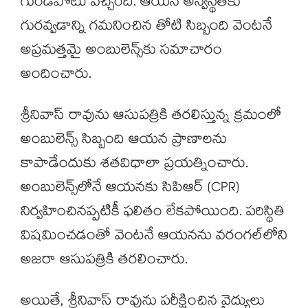
గుండెపోటు వచ్చింది. ఆయన అస్వస్థతకు
గురవ్వడాన్ని గమనించిన తోటి సిబ్బంది వెంటనే
అప్రమత్తమై అంబులెన్స్‌కు సమాచారం
అందించారు.
శ్రీనివాస్ రావును ఆసుపత్రికి తరలిస్తున్న క్రమంలో
అంబులెన్స్ సిబ్బంది ఆయన ప్రాణాలను
కాపాడేందుకు శతవిధాలా ప్రయత్నించారు.
అంబులెన్స్‌లోనే ఆయనకు సిపిఆర్ (CPR)
నిర్వహించినప్పటికీ ఫలితం లేకపోయింది. పరిస్థితి
విషమించడంతో వెంటనే ఆయనను వరంగల్‌లోని
అజరా ఆసుపత్రికి తరలించారు.
అయితే, శ్రీనివాస్ రావును పరీక్షించిన వైద్యులు