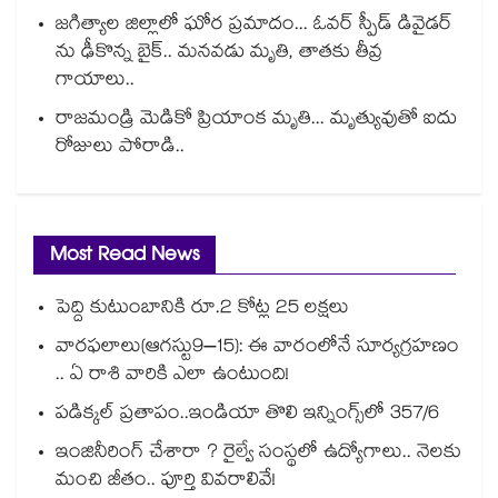
జగిత్యాల జిల్లాలో ఘోర ప్రమాదం... ఓవర్ స్పీడ్ డివైడర్
ను ఢీకొన్న బైక్.. మనవడు మృతి, తాతకు తీవ్ర
గాయాలు..
రాజమండ్రి మెడికో ప్రియాంక మృతి... మృత్యువుతో ఐదు
రోజులు పోరాడి..
Most Read News
పెద్ది కుటుంబానికి రూ.2 కోట్ల 25 లక్షలు
వారఫలాలు(ఆగస్టు9–15): ఈ వారంలోనే సూర్యగ్రహణం
.. ఏ రాశి వారికి ఎలా ఉంటుంది!
పడిక్కల్‌‌ ప్రతాపం..ఇండియా తొలి ఇన్నింగ్స్‌‌లో 357/6
ఇంజినీరింగ్ చేశారా ? రైల్వే సంస్థలో ఉద్యోగాలు.. నెలకు
మంచి జీతం.. పూర్తి వివరాలివే!