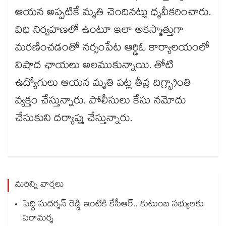
ఆయన అప్పటికే మృతి చెందినట్లు ధృవీకరించారు.
విధి నిర్వహణలో ఉంటూ ఇలా అకస్మాత్తుగా
మరణించడంతో నర్సంపేట ఆర్డిఓ కార్యాలయంలో
విషాద ఛాయలు అలముకున్నాయి. తోటి
ఉద్యోగులు ఆయన మృతి పట్ల తీవ్ర దిగ్భ్రాంతి
వ్యక్తం చేస్తున్నారు. పోలీసులు కేసు నమోదు
చేసుకుని దర్యాప్తు చేస్తున్నారు.
మరిన్ని వార్తలు
పెద్ది సుదర్శన్ రెడ్డి ఇంటికి కేసీఆర్.. కుటుంబ సభ్యులకు
పరామర్శ