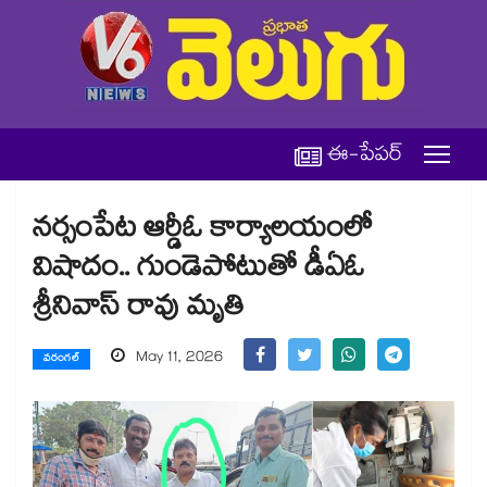
ఈ-పేపర్
నర్సంపేట ఆర్డీఓ కార్యాలయంలో
విషాదం.. గుండెపోటుతో డీఏఓ
శ్రీనివాస్ రావు మృతి
May 11, 2026
వరంగల్