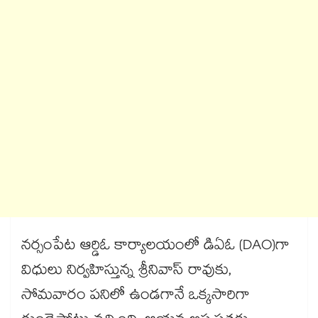
నర్సంపేట ఆర్డిఓ కార్యాలయంలో డిఏఓ (DAO)గా
విధులు నిర్వహిస్తున్న శ్రీనివాస్ రావుకు,
సోమవారం పనిలో ఉండగానే ఒక్కసారిగా