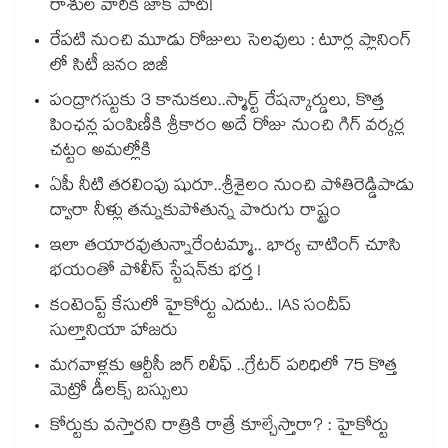
రాశుల వారికి జాక్ పాట్!
రేపటి నుంచి మూడు రోజులు సెలవులు : టూర్ల ప్లానింగ్
లో సిటీ జనం బిజీ
పంద్రాగస్టుకు 3 కానుకలు..స్మార్ట్ రేషన్కార్డులు, కొత్త
పింఛన్ల పంపిణీకి శ్రీకారం అదే రోజు నుంచి గిగ్ వర్కర్ల
చట్టం అమల్లోకి
ఏపీ నీటి తరలింపు షురూ..శ్రీశైలం నుంచి పోతిరెడ్డిపాడు
ద్వారా నీళ్లు తన్నుకుపోతున్న పొరుగు రాష్ట్రం
ఇలా తయారవుతున్నారేంటమ్మా.. భార్య చాటింగ్ చూసి
భయంతో పోలీస్ స్టేషన్⁫కు భర్త !
కంటెంప్ట్ కేసులో హైకోర్టు ఎదుట.. IAS సందీప్
సుల్తానియా హాజరు
మగవాళ్లకు ఆర్టీసీ బిగ్ రిలీఫ్ ..గ్రేటర్ పరిధిలో 75 కొత్త
మెట్రో డీలక్స్ బస్సులు
కోర్టుకు వస్తారని రాత్రికి రాత్రే కూల్చేస్తారా? : హైకోర్టు