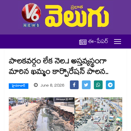
ఈ-పేపర్
పాలకవర్గం లేక నెల..! అస్తవ్యస్థంగా
మారిన ఖమ్మం కార్పొరేషన్ పాలన..
June 8, 2026
హైదరాబాద్