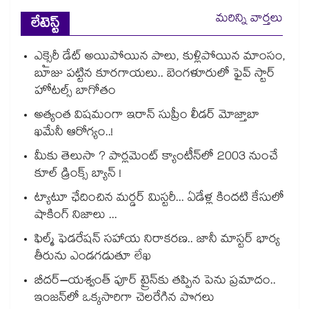
మరిన్ని వార్తలు
లేటెస్ట్
ఎక్సైరీ డేట్ అయిపోయిన పాలు, కుళ్లిపోయిన మాంసం,
బూజు పట్టిన కూరగాయలు.. బెంగళూరులో ఫైవ్ స్టార్
హోటల్స్ బాగోతం
అత్యంత విషమంగా ఇరాన్ సుప్రీం లీడర్ మోజ్తాబా
ఖమేనీ ఆరోగ్యం..!
మీకు తెలుసా ? పార్లమెంట్ క్యాంటీన్⁪లో 2003 నుంచే
కూల్ డ్రింక్స్ బ్యాన్ !
ట్యాటూ ఛేదించిన మర్డర్ మిస్టరీ... ఏడేళ్ల కిందటి కేసులో
షాకింగ్ నిజాలు ...
ఫిల్మ్ ఫెడరేషన్ సహాయ నిరాకరణ.. జానీ మాస్టర్ భార్య
తీరును ఎండగడుతూ లేఖ
బీదర్–యశ్వంత్ పూర్ ట్రైన్‎కు తప్పిన పెను ప్రమాదం..
ఇంజన్‎లో ఒక్కసారిగా చెలరేగిన పొగలు