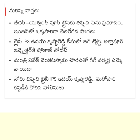
మరిన్ని వార్తలు
బీదర్–యశ్వంత్ పూర్ ట్రైన్‎కు తప్పిన పెను ప్రమాదం..
ఇంజన్‎లో ఒక్కసారిగా చెలరేగిన పొగలు
ట్రైనీ IPS ఉదయ్ కృష్ణారెడ్డి కేసులో బిగ్ ట్విస్ట్: అత్తాపూర్
ఇన్స్పెక్టర్‎కి షోకాజ్ నోటీస్
మంత్రి వివేక్ వెంకటస్వామి చొరవతో గిగ్ వర్కర్ల సమ్మె
వాయిదా
నోరు విప్పని ట్రైనీ IPS ఉదయ్ కృష్ణారెడ్డి.. మరోసారి
కస్టడీకి కోరిన పోలీసులు