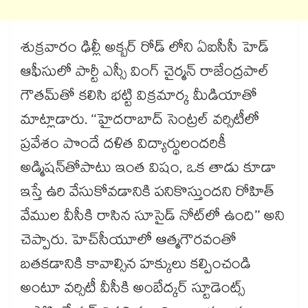
శుక్రవారం ఢిల్లీ అక్బర్ రోడ్ లోని ఏఐసీసీ హెడ్
ఆఫీసులో పార్టీ ఎస్సీ వింగ్ చైర్మన్‌‌‌‌‌‌‌‌‌‌‌‌‌‌‌‌ రాజేంద్రపాల్‌‌‌‌‌‌‌‌‌‌‌‌‌‌‌‌
గౌతమ్‌‌‌‌‌‌‌‌‌‌‌‌‌‌‌‌తో కలిసి భట్టి విక్రమార్క మీడియాతో
మాట్లాడారు. ‘‘హైదరాబాద్‌‌‌‌‌‌‌‌‌‌‌‌‌‌‌‌ సెంట్రల్‌‌‌‌‌‌‌‌‌‌‌‌‌‌‌‌ వర్సిటీలో
ప్రవేశం పొందే దళిత విద్యార్థులందరికీ
అడ్మిషన్‌‌‌‌‌‌‌‌‌‌‌‌‌‌‌‌తోపాటు ఇంత విషం, ఒక తాడు కూడా
ఇస్తే ఉరి వేసుకోవడానికి పనికొస్తుందని రోహిత్‌‌‌‌‌‌‌‌‌‌‌‌‌‌‌‌
వేముల వీసీకి రాసిన సూసైడ్‌‌‌‌‌‌‌‌‌‌‌‌‌‌‌‌ నోట్‌‌‌‌‌‌‌‌‌‌‌‌‌‌‌‌లో ఉంది’’ అని
చెప్పారు. హెచ్‌‌‌‌‌‌‌‌‌‌‌‌‌‌‌‌సీయూలో ఆత్మగౌరవంతో
బతకడానికి కావాల్సిన హక్కులు కల్పించండి
అంటూ వర్సిటీ వీసీకి అంబేద్కర్‌‌‌‌‌‌‌‌‌‌‌‌‌‌‌‌ స్టూడెంట్స్‌‌‌‌‌‌‌‌‌‌‌‌‌‌‌‌