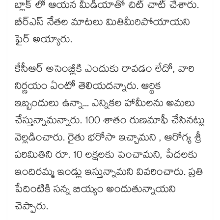
బ్లాక్ లో ఆయన మీడియాతో చిట్ చాట్ చేశారు.
బీర్ఎస్ నేతల మాటలు మితిమీరిపోయాయని
ఫైర్ అయ్యారు.
కేసీఆర్ అసెంబ్లీకి ఎందుకు రావడం లేదో, వారి
నిర్ణయం ఏంటో తెలియదన్నారు. ఆర్థిక
ఇబ్బందులు ఉన్నా... ఎన్నికల హామీలను అమలు
చేస్తున్నామన్నారు. 100 శాతం రుణమాఫీ చేసినట్లు
వెల్లడించారు. రైతు భరోసా ఇచ్చామని , ఆరోగ్య శ్రీ
పరిమితిని రూ. 10 లక్షలకు పెంచామని, పేదలకు
ఇందిరమ్మ ఇండ్లు ఇస్తున్నామని వివరించారు. ప్రతి
పేదింటికి సన్న బియ్యం అందుతున్నాయని
చెప్పారు.