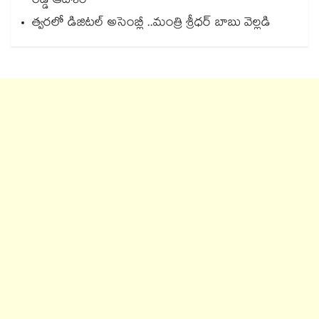
రెడ్డి ఆదేశం
త్వరలో డిజిటల్ అసెంబ్లీ ..మంత్రి శ్రీధర్ బాబు వెల్లడి