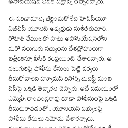
అసోసియేషన్‌‌‌‌‌‌‌‌‌‌‌‌‌‌‌‌ వినతి పత్రాన్ని ఇచ్చారన్నారు.
ఈ పరిణామాన్ని జీర్ణించుకోలేని హెచ్‌‌‌‌‌‌‌‌‌‌‌‌‌‌‌‌సీయూ
ఏబీవీపీ యూనిట్‌‌‌‌‌‌‌‌‌‌‌‌‌‌‌‌ అధ్యక్షుడు సుశీల్‌‌‌‌‌‌‌‌‌‌‌‌‌‌‌‌కుమార్‌‌‌‌‌‌‌‌‌‌‌‌‌‌‌‌..
రోహిత్‌‌‌‌‌‌‌‌‌‌‌‌‌‌‌‌ వేములతో పాటు అసోసియేషన్‌‌‌‌‌‌‌‌‌‌‌‌‌‌‌‌లోని
మరో నలుగురు సభ్యులను దేశద్రోహులుగా
చిత్రీకరిస్తూ వీసీకి కంప్లయింట్​ చేశారన్నారు. ఆ
నలుగురిపై పోలీసు కేసులు పెట్టి చర్యలు
తీసుకోవాలని హ్యూమన్‌‌‌‌‌‌‌‌‌‌‌‌‌‌‌‌ రిసోర్స్‌‌‌‌‌‌‌‌‌‌‌‌‌‌‌‌ మినిస్ట్రీ నుంచి
వీసీపై ఒత్తిడి తెచ్చారని చెప్పారు. అదే సమయంలో
ఎమ్మెల్సీ రాంచంద్రరావు కూడా పోలీసులపై ఒత్తిడి
తీసుకురావడంతో.. యూనియన్‌‌‌‌‌‌‌‌‌‌‌‌‌‌‌‌ సభ్యులపై
పోలీసు కేసులు నమోదు చేశారన్నారు.