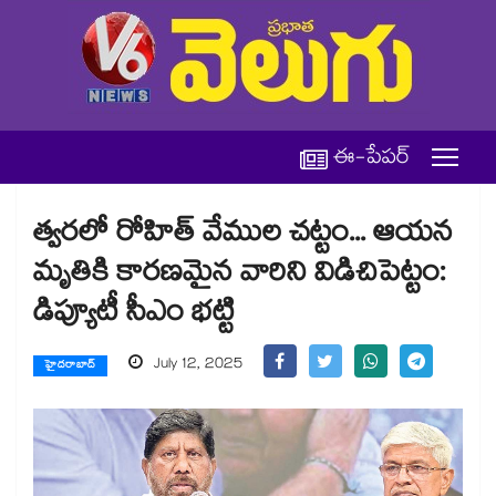
ఈ-పేపర్
త్వరలో రోహిత్ వేముల చట్టం... ఆయన
మృతికి కారణమైన వారిని విడిచిపెట్టం:
డిప్యూటీ సీఎం భట్టి
July 12, 2025
హైదరాబాద్