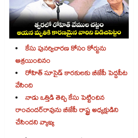
కేసు పునర్విచారణ కోసం కోర్టును
ఆశ్రయించినం
రోహిత్​ సూసైడ్​ కారకులకు​ బీజేపీ పెద్దపీట
వేసింది
నాడు ఒత్తిడి తెచ్చి కేసు పెట్టించిన
రాంచందర్​రావును బీజేపీ రాష్ట్ర అధ్యక్షుడిని
చేసిందని వ్యాఖ్య