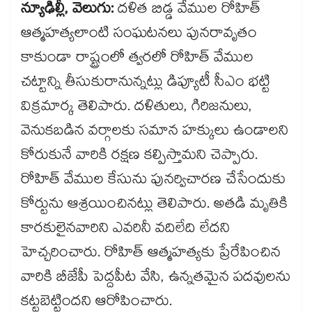
న్యూఢిల్లీ, వెలుగు:
దళిత బిడ్డ వేముల రోహిత్‌‌‌‌‌‌‌‌‌‌‌‌‌‌‌‌
ఆత్మహత్యలాంటి సంఘటనలు పునరావృతం
కాకుండా రాష్ట్రంలో త్వరలో రోహిత్ వేముల
చట్టాన్ని తీసుకురానున్నట్లు డిప్యూటీ సీఎం భట్టి
విక్రమార్క తెలిపారు. దళితులు, గిరిజనులు,
వెనుకబడిన వర్గాలకు సమాన హక్కులు ఉండాలని
కోరుకునే వారికి రక్షణ కల్పిస్తామని చెప్పారు.
రోహిత్‌‌‌‌‌‌‌‌‌‌‌‌‌‌‌‌ వేముల కేసును పునర్విచారణ చేసేందుకు
కోర్టును ఆశ్రయించినట్లు తెలిపారు. అతడి మృతికి
కారకులైనవారిని ఎవరినీ వదిలేది లేదని
హెచ్చరించారు. రోహిత్ ఆత్మహత్యకు ప్రేరేపించిన
వారికి బీజేపీ పెద్దపీట వేసి, ఉన్నతమైన పదవులను
కట్టబెట్టిందని ఆరోపించారు.