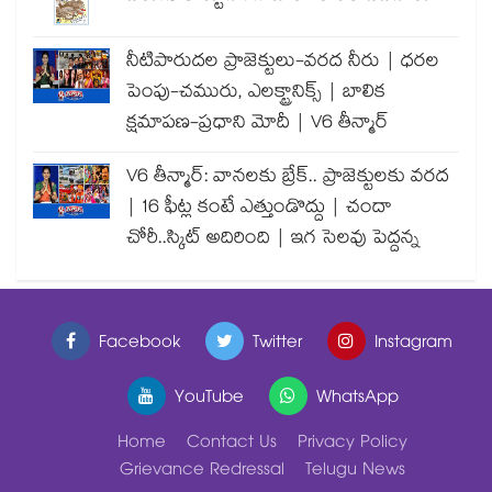
నీటిపారుదల ప్రాజెక్టులు-వరద నీరు | ధరల
పెంపు-చమురు, ఎలక్ట్రానిక్స్ | బాలిక
క్షమాపణ-ప్రధాని మోదీ | V6 తీన్మార్
V6 తీన్మార్: వానలకు బ్రేక్.. ప్రాజెక్టులకు వరద
| 16 ఫీట్ల కంటే ఎత్తుండొద్దు | చందా
చోరీ..స్కిట్ అదిరింది | ఇగ సెలవు పెద్దన్న
Facebook
Twitter
Instagram
YouTube
WhatsApp
Home
Contact Us
Privacy Policy
Grievance Redressal
Telugu News