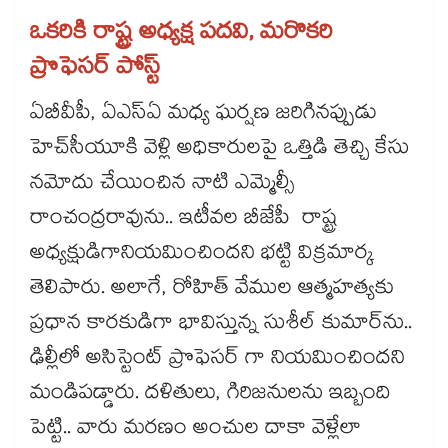
ఒకరికి రాష్ట్ర అధ్యక్ష పదవి, మరొకరి
ప్రొఫెసర్​ పోస్ట్​
ఏబీవీపీ, ఏఎస్ఏ మధ్య ఘర్షణ జరిగినప్పుడు
హెచ్‌‌‌‌‌‌‌‌‌‌‌‌‌‌‌‌సీయూకి వెళ్లి అధికారులపై ఒత్తిడి తెచ్చి కేసు
నమోదు చేయించిన నాటి ఎమ్మెల్సీ
రాంచంద్రరావును.. ఇటీవల బీజేపీ రాష్ట్ర
అధ్యక్షుడిగానియమించిందని భట్టి విక్రమార్క
తెలిపారు. అలాగే, రోహిత్‌‌‌‌‌‌‌‌‌‌‌‌‌‌‌‌ వేముల ఆత్మహత్యకు
ప్రధాన కారకుడిగా భావిస్తున్న సుశీల్‌‌‌‌‌‌‌‌‌‌‌‌‌‌‌‌ కుమార్‌‌‌‌‌‌‌‌‌‌‌‌‌‌‌‌ను..
ఢిల్లీలో అసిస్టెంట్‌‌‌‌‌‌‌‌‌‌‌‌‌‌‌‌ ప్రొఫెసర్‌‌‌‌‌‌‌‌‌‌‌‌‌‌‌‌ గా నియమించిందని
మండిపడ్డారు. దళితులు, గిరిజనులను ఇబ్బంది
పెట్టి.. వారు మరణం అంచుల దాకా వెళ్లేలా