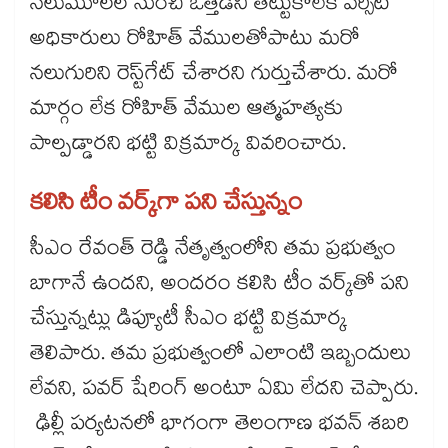
నలుమూలల నుంచి ఒత్తిడిని తట్టుకోలేక వర్సిటీ
అధికారులు రోహిత్‌‌‌‌‌‌‌‌‌‌‌‌‌‌‌‌ వేములతోపాటు మరో
నలుగురిని రెస్ట్‌‌‌‌‌‌‌‌‌‌‌‌‌‌‌‌గేట్‌‌‌‌‌‌‌‌‌‌‌‌‌‌‌‌ చేశారని గుర్తుచేశారు. మరో
మార్గం లేక రోహిత్‌‌‌‌‌‌‌‌‌‌‌‌‌‌‌‌ వేముల ఆత్మహత్యకు
పాల్పడ్డారని భట్టి విక్రమార్క వివరించారు.
కలిసి టీం వర్క్‌‌‌‌‌‌‌‌‌‌‌‌‌‌‌‌గా పని చేస్తున్నం
సీఎం రేవంత్ రెడ్డి నేతృత్వంలోని తమ ప్రభుత్వం
బాగానే ఉందని, అందరం కలిసి టీం వర్క్‌‌‌‌‌‌‌‌‌‌‌‌‌‌‌‌తో పని
చేస్తున్నట్లు డిప్యూటీ సీఎం భట్టి విక్రమార్క
తెలిపారు. తమ ప్రభుత్వంలో ఎలాంటి ఇబ్బందులు
లేవని, పవర్ షేరింగ్ అంటూ ఏమి లేదని చెప్పారు.
ఢిల్లీ పర్యటనలో భాగంగా తెలంగాణ భవన్ శబరి