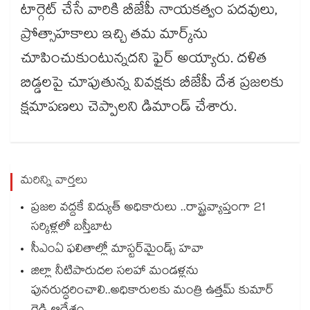
టార్గెట్‌‌‌‌‌‌‌‌‌‌‌‌‌‌‌‌ చేసే వారికి బీజేపీ నాయకత్వం పదవులు,
ప్రోత్సాహకాలు ఇచ్చి తమ మార్క్‌‌‌‌‌‌‌‌‌‌‌‌‌‌‌‌ను
చూపించుకుంటున్నదని ఫైర్​ అయ్యారు. దళిత
బిడ్డలపై చూపుతున్న వివక్షకు బీజేపీ దేశ ప్రజలకు
క్షమాపణలు చెప్పాలని డిమాండ్‌‌‌‌‌‌‌‌‌‌‌‌‌‌‌‌ చేశారు.
మరిన్ని వార్తలు
ప్రజల వద్దకే విద్యుత్ అధికారులు ..రాష్ట్రవ్యాప్తంగా 21
సర్కిళ్లలో బస్తీబాట
సీఎంఏ ఫలితాల్లో మాస్టర్‌మైండ్స్ హవా
జిల్లా నీటిపారుదల సలహా మండళ్లను
పునరుద్ధరించాలి..అధికారులకు మంత్రి ఉత్తమ్ కుమార్