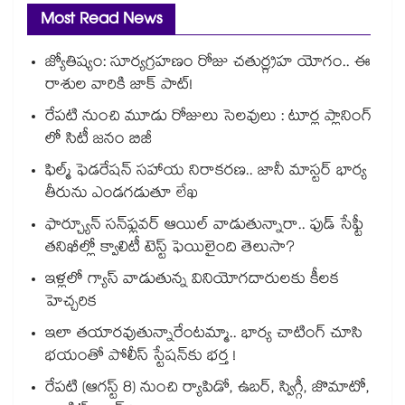
Most Read News
జ్యోతిష్యం: సూర్యగ్రహణం రోజు చతుర్గ్రహ యోగం.. ఈ
రాశుల వారికి జాక్ పాట్!
రేపటి నుంచి మూడు రోజులు సెలవులు : టూర్ల ప్లానింగ్
లో సిటీ జనం బిజీ
ఫిల్మ్ ఫెడరేషన్ సహాయ నిరాకరణ.. జానీ మాస్టర్ భార్య
తీరును ఎండగడుతూ లేఖ
ఫార్చ్యూన్ సన్‌ఫ్లవర్ ఆయిల్ వాడుతున్నారా.. ఫుడ్ సేఫ్టీ
తనిఖీల్లో క్వాలిటీ టెస్ట్ ఫెయిలైంది తెలుసా?
ఇళ్లలో గ్యాస్ వాడుతున్న వినియోగదారులకు కీలక
హెచ్చరిక
ఇలా తయారవుతున్నారేంటమ్మా.. భార్య చాటింగ్ చూసి
భయంతో పోలీస్ స్టేషన్⁫కు భర్త !
రేపటి (ఆగస్ట్ 8) నుంచి ర్యాపిడో, ఉబర్, స్విగ్గీ, జొమాటో,