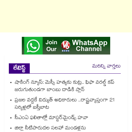
మరిన్ని వార్తలు
లేటెస్ట్
షాకింగ్ న్యూస్: మెస్సీ హత్యకు కుట్ర.. ఫిఫా వరల్డ్ కప్
జరుగుతుండగా బాంబు దాడికి ప్లాన్
ప్రజల వద్దకే విద్యుత్ అధికారులు ..రాష్ట్రవ్యాప్తంగా 21
సర్కిళ్లలో బస్తీబాట
సీఎంఏ ఫలితాల్లో మాస్టర్‌మైండ్స్ హవా
జిల్లా నీటిపారుదల సలహా మండళ్లను