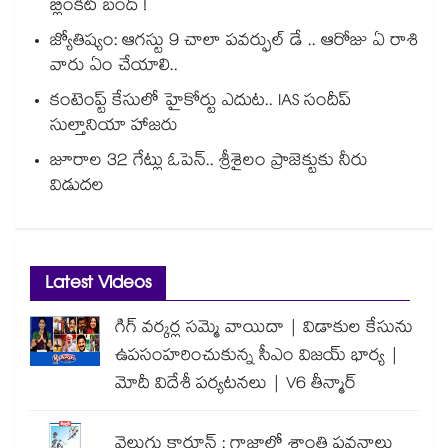
బ్లింకిట్ బంద్ !
జ్యోతిష్యం: ఆగస్టు 9 చాలా పవర్ఫుల్ డే .. ఆరోజు ఏ రాశి
వారు ఏం చేయాలి..
కంటెంప్ట్ కేసులో హైకోర్టు ఎదుట.. IAS సందీప్
సుల్తానియా హాజరు
జూరాల 32 గేట్లు ఓపెన్.. శ్రీశైలం ప్రాజెక్టుకు నీరు
విడుదల
Latest Videos
గిగ్ వర్కర్ల సమ్మె వాయిదా | విడాకుల కేసును
ఉపసంహరించుకున్న సీఎం విజయ్ భార్య |
మోదీ విదేశీ పర్యటనలు | V6 తీన్మార్
వెలుగు కార్టూన్ : గాజాలో శాంతి పవనాలు