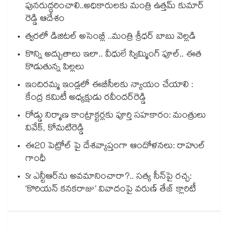
పునరుద్ధరించాలి..అధికారులకు మంత్రి ఉత్తమ్ కుమార్
రెడ్డి ఆదేశం
త్వరలో డిజిటల్ అసెంబ్లీ ..మంత్రి శ్రీధర్ బాబు వెల్లడి
కొన్ని అద్భుతాలు ఇలా.. వీధులే స్విమ్మింగ్ పూల్.. ఈత
కొడుతున్న పిల్లలు
ఇందిరమ్మ ఇండ్లలో ఈబీసీలకు న్యాయం చేయాలి :
కేంద్ర కమిటీ అధ్యక్షుడు రవీందర్‌‌‌‌రెడ్డి
రోడ్డు నిర్మాణ కాంట్రాక్టర్లకు పూర్తి సహకారం: మంత్రులు
వివేక్, కోమటిరెడ్డి
ఈ20 పెట్రోల్ పై దేశవ్యాప్తంగా ఆందోళనలు: రాహుల్
గాంధీ
Sr ఎన్టీఆర్‌ను అవమానించారా?.. సత్య సీన్‌పై రచ్చ:
‘కొరియన్ కనకరాజు’ వివాదంపై వరుణ్ తేజ్ క్లారిటీ