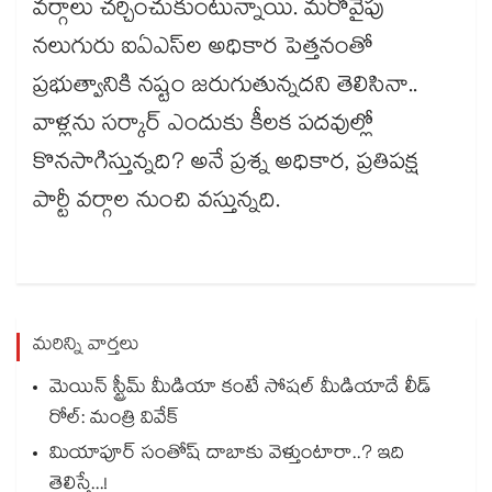
వర్గాలు చర్చించుకుంటున్నాయి. మరోవైపు
నలుగురు ఐఏఎస్‌ల అధికార పెత్తనంతో
ప్రభుత్వానికి నష్టం జరుగుతున్నదని తెలిసినా..
వాళ్లను సర్కార్‌‌ ఎందుకు కీలక పదవుల్లో
కొనసాగిస్తున్నది? అనే ప్రశ్న అధికార, ప్రతిపక్ష
పార్టీ వర్గాల నుంచి వస్తున్నది.
మరిన్ని వార్తలు
మెయిన్ స్ట్రీమ్ మీడియా కంటే సోషల్ మీడియాదే లీడ్
రోల్: మంత్రి వివేక్
మియాపూర్ సంతోష్ దాబాకు వెళ్తుంటారా..? ఇది
తెలిస్తే...!