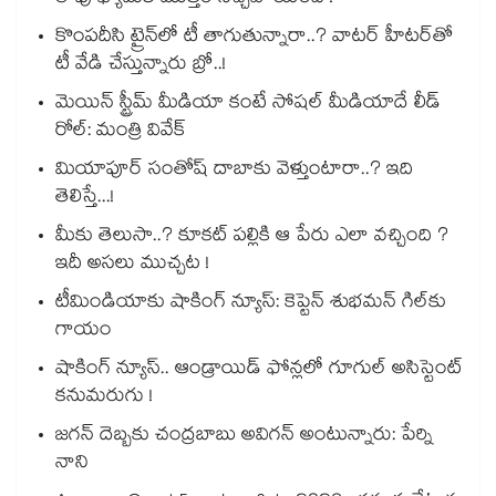
కొంపదీసి ట్రైన్⁬లో టీ తాగుతున్నారా..? వాటర్ హీటర్⁭⁭తో
టీ వేడి చేస్తున్నారు బ్రో..!
మెయిన్ స్ట్రీమ్ మీడియా కంటే సోషల్ మీడియాదే లీడ్
రోల్: మంత్రి వివేక్
మియాపూర్ సంతోష్ దాబాకు వెళ్తుంటారా..? ఇది
తెలిస్తే...!
మీకు తెలుసా..? కూకట్ పల్లికి ఆ పేరు ఎలా వచ్చింది ?
ఇదీ అసలు ముచ్చట !
టీమిండియాకు షాకింగ్ న్యూస్: కెప్టెన్ శుభమన్ గిల్‎కు
గాయం
షాకింగ్ న్యూస్.. ఆండ్రాయిడ్ ఫోన్లలో గూగుల్ అసిస్టెంట్
కనుమరుగు !
జగన్ దెబ్బకు చంద్రబాబు అవిగన్ అంటున్నారు: పేర్ని
నాని