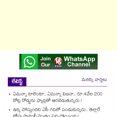
మరిన్ని వార్తలు
లేటెస్ట్
ఏమన్నా టాలెంటా.. ఏమన్నా విజనా.. రూ.4వేల 200
కోట్ల రోడ్డును ఫ్యాన్లతో ఆరబెడుతున్నరు !
ఉక్క పోస్తుందని ఏసీ గదిలో పండుకున్నరు.. తెల్లారే
లోపు ఫ్యామిలీ మొత్తం సచ్చిపోయింది !