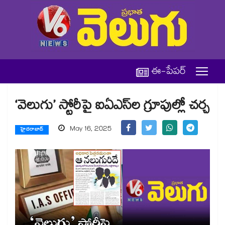
ఈ-పేపర్
‘వెలుగు’ స్టోరీపై ఐఏఎస్‌ల గ్రూపుల్లో చర్చ
May 16, 2025
హైదరాబాద్