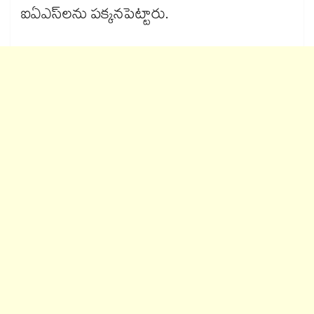
ఐఏఎస్‌లను పక్కనపెట్టారు.