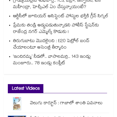
గ్రాడ్యుయేట్లకు శుభవార్త.. TCS, విప్రో, ఇన్ఫోసిస్, టెక్
మహీంద్రా, హెచ్సీఎల్ ఏం చేస్తున్నాయంటే?
ఆర్టీసీలో జూనియర్ అసిస్టెంట్‌‌ పోస్టుల భర్తీకి గ్రీన్‌‌ సిగ్నల్
ప్రేమకు తండ్రి అడ్డుపడుతున్నాడని పోలీస్ స్టేషన్⁪కు
రాజేంద్ర నగర్ ఎమ్మెల్యే కొడుకు !
తిరుగుబాటు మొదలైంది : E20 పెట్రోల్ బంద్
చేయాలంటూ అసెంబ్లీ తీర్మానం
‘ఇందిరమ్మ’ నీడలో.. వాసాలమర్రి.. 143 ఇండ్లు
మంజూరు.. 78 ఇండ్లు కంప్లీట్
Latest Videos
వెలుగు కార్టూన్ : గాజాలో శాంతి పవనాలు