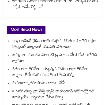
Amazon Great Freedom Sale 2026.. తక్కువ రేటుకు
వచ్చేవి ఇవే.. లిస్ట్ ఇదే !
Most Read News
ఒక్క ర్యాపిడో రైడ్.. తలకిందులైన జీవితం: రూ.25 లక్షల
హాస్పిటల్ బిల్లులతో యువతి పోరాటం
అమ్మవారి ముందు ఎలాంటి డ్రామాలు చేయలేదు: జోగిని
శ్యామల
జీతం లక్షా 60వేలు.. కట్టాల్సిన EMIలు లక్షా 85వేలు..
అప్పులు తీరేందుకు సలహాలు కోరిన టెక్కీ
మహబూబ్నగర్: పాము కాదు.. చేపే
ATMలో డబ్బు డ్రా చేస్తే క్యాష్ రాకుండానే అకౌంట్లో కట్
అయ్యాయ్.. న్యాయం చేసిన కోర్టు