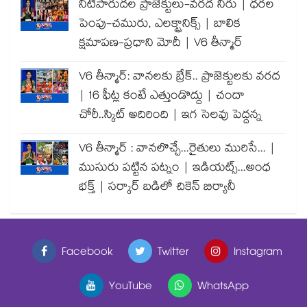
నీటిపారుదల ప్రాజెక్టులు-వరద నీరు | ధరల
పెంపు-చమురు, ఎలక్ట్రానిక్స్ | బాలిక
క్షమాపణ-ప్రధాని మోదీ | V6 తీన్మార్
V6 తీన్మార్: వానలకు బ్రేక్.. ప్రాజెక్టులకు వరద
| 16 ఫీట్ల కంటే ఎత్తుండొద్దు | చందా
చోరీ..స్కిట్ అదిరింది | ఇగ సెలవు పెద్దన్న
V6 తీన్మార్ : వానలొచ్చే...రైతులు మురిసే... |
ముసురు పట్టిన పట్నం | ఇడియట్స్...అంధ
భక్త్ | సర్కార్ బడిలో చికెన్ బిర్యానీ
Facebook
Twitter
Instagram
YouTube
WhatsApp