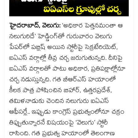
హైదరాబాద్, వెలుగు:
‘అధికార పెత్తనమంతా ఆ
నలుగురిదే’ హెడ్డింగ్‌తో గురువారం వెలుగు
పేపర్‌‌లో పబ్లిష్ అయిన స్టోరీపై సెక్రటేరియెట్,
ఐఏఎస్ వర్గాల్లో తీవ్ర చర్చ జరుగుతున్నది. దీనిపై
ఐఏఎస్‌ వర్గాలతో పాటు అధికార, ప్రతిపక్షాల్లోనూ
చర్చ నడుస్తున్నది. గత బీఆర్ఎస్ హయాంలో
కీలక పాత్ర పోషించిన బిహార్, ఉత్తరప్రదేశ్,
తమిళనాడుకు చెందిన నలుగురు ఐఏఎస్
ఆఫీసర్లే.. ఇప్పుడు కాంగ్రెస్ ప్రభుత్వంలోనూ చక్రం
తిప్పుతున్నారనే విషయంపై ‘వెలుగు’ స్టోరీ
రాసింది. గత ప్రభుత్వ హయాంలో తెలంగాణ