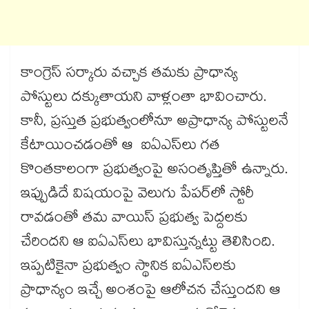
కాంగ్రెస్ సర్కారు వచ్చాక తమకు ప్రాధాన్య
పోస్టులు దక్కుతాయని వాళ్లంతా భావించారు.
కానీ, ప్రస్తుత ప్రభుత్వంలోనూ అప్రాధాన్య పోస్టులనే
కేటాయించడంతో ఆ ఐఏఎస్‌లు గత
కొంతకాలంగా ప్రభుత్వంపై అసంతృప్తితో ఉన్నారు.
ఇప్పుడిదే విషయంపై వెలుగు పేపర్‌‌లో స్టోరీ
రావడంతో తమ వాయిస్ ప్రభుత్వ పెద్దలకు
చేరిందని ఆ ఐఏఎస్‌లు భావిస్తున్నట్టు తెలిసింది.
ఇప్పటికైనా ప్రభుత్వం స్థానిక ఐఏఎస్‌లకు
ప్రాధాన్యం ఇచ్చే అంశంపై ఆలోచన చేస్తుందని ఆ