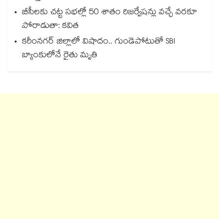
బీసీలకు చట్ట సభల్లో 50 శాతం రిజర్వేషన్లు వచ్చే వరకూ
పోరాడుతా: కవిత
కరీంనగర్ జిల్లాలో విషాదం.. గుండెపోటుతో SBI
బ్యాంకులోనే రైతు మృతి