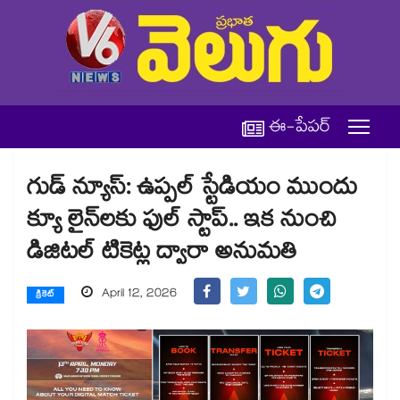
ఈ-పేపర్
గుడ్ న్యూస్: ఉప్పల్ స్టేడియం ముందు
క్యూ లైన్⁭లకు ఫుల్ స్టాప్.. ఇక నుంచి
డిజిటల్ టికెట్ల ద్వారా అనుమతి
April 12, 2026
క్రికెట్