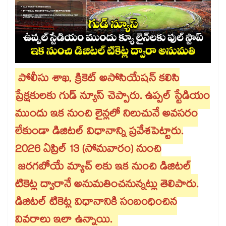
పోలీసు శాఖ, క్రికెట్ అసోసియేషన్ కలిసి
ప్రేక్షకులకు గుడ్ న్యూస్ చెప్పారు. ఉప్పల్ స్టేడియం
ముందు ఇక నుంచి లైన్లలో నిలుచునే అవసరం
లేకుండా డిజిటల్ విధానాన్ని ప్రవేశపెట్టారు.
2026 ఏప్రిల్ 13 (సోమవారం) నుంచి
జరగబోయే మ్యాచ్ లకు ఇక నుంచి డిజిటల్
టికెట్ల ద్వారానే అనుమతించనున్నట్లు తెలిపారు.
డిజిటల్ టికెట్ల విధానానికి సంబంధించిన
వివరాలు ఇలా ఉన్నాయి.