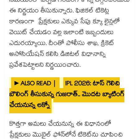
సమయంలో ఏర్పడే గందరగోళాన్ని తగ్గించేందుకు
ఈ నిర్ణయం తీసుకున్నారు. ఫిజికల్ టికెట్ల
కారణంగా ప్రేక్షకులు ఎక్కువ సేపు క్యూ లైన్లలో
వెయిట్ చేయడం వల్ల ఇలాంటి ఇబ్బందులు
ఎదురయ్యాయి. దీంతో పోలీసు శాఖ, క్రికెట్
అసోసియేషన్ కలిసి డిజిటల్ విధానాన్ని
ప్రవేశపెట్టాలని నిర్ణయించారు.
►ALSO READ |
IPL 2026: టాస్ గెలిచి
బౌలింగ్ తీసుకున్న గుజరాత్.. మొదట బ్యాటింగ్
చేయనున్న లక్నో
కొత్తగా అమలు చేయనున్న ఈ విధానంలో
ప్రేక్షకులు మొబైల్ ఫోన్‌లోనే టికెట్‌ను చూపించి