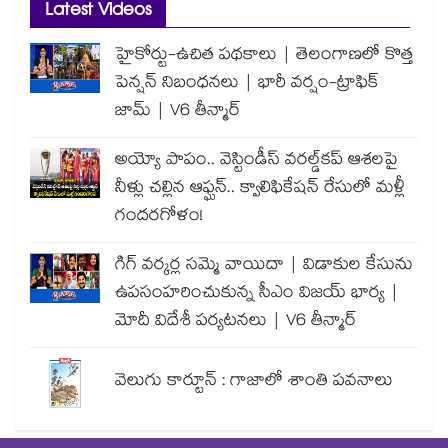
Latest Videos
హైకోర్టు-ఉచిత పథకాలు | తెలంగాణలో కొత్త
పెన్షన్ నిబంధనలు | భారీ వర్షం-ట్రాఫిక్
జామ్ | V6 తీన్మార్
అయ్యో పాపం.. వెస్టిండీస్ వరల్డ్‌కప్ ఆశలపై
నీళ్లు చల్లిన ఆఫ్ఘన్.. క్వాలిఫికేషన్ రేసులో మళ్లీ
గందరగోళం!
గిగ్ వర్కర్ల సమ్మె వాయిదా | విడాకుల కేసును
ఉపసంహరించుకున్న సీఎం విజయ్ భార్య |
మోదీ విదేశీ పర్యటనలు | V6 తీన్మార్
వెలుగు కార్టూన్ : గాజాలో శాంతి పవనాలు