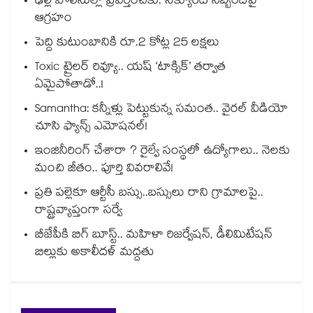
ఢిల్లీ పోలీసుల్లా ప్రవర్తించకు: సెక్యూరిటీ సిబ్బందిపై
ఆగ్రహం
పెద్ది కుటుంబానికి రూ.2 కోట్ల 25 లక్షలు
Toxic ట్రైలర్ రివ్యూ.. యష్ ‘టాక్సిక్’ తర్వాత
ఏమైపోతాడో..!
Samantha: కన్నీళ్లు పెట్టుకున్న సమంత.. వైరల్ వీడియో
చూసి ఫ్యాన్స్ ఎమోషనల్!
ఇంజినీరింగ్ చేశారా ? రైల్వే సంస్థలో ఉద్యోగాలు.. నెలకు
మంచి జీతం.. పూర్తి వివరాలివే!
ప్రతి పల్లెకూ ఆర్టీసీ బస్సు..బస్సులు రాని గ్రామాలపై..
రాష్ట్రవ్యాప్తంగా సర్వే
బీజేపీకి బిగ్ బూస్ట్.. మహిళా రిజర్వేషన్, డీలిమిటేషన్
బిల్లుకు అకాలీదళ్ మద్దతు