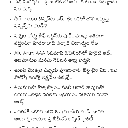
పెద్ది సుదర్శన్ రెడ్డి ఇంటికి కేసీఆర్.. కుటుంబ సభ్యులకు
పరామర్శ
గిల్ గాయం టెన్షన్‌కు చెక్.. శ్రీలంకతో తొలి టెస్టుపై
సస్పెన్స్‌కు ఎండ్?
సుప్రీం కోర్టు చీఫ్ జస్టిస్⁭కు షాక్.. ముఖ్య అతిథిగా
వద్దంటూ హైదరాబాద్ నల్సార్ విద్యార్థుల లేఖ
Allu Arjun: AAA సినిమాస్ ఓపెనింగ్‌లో హైలైట్ ఇదే..
అభిమానుల మనసు గెలిచిన అల్లు అర్జున్
తులసి మొక్కని ఎప్పుడు పూజించాలి, బెస్ట్ టైం ఏది.. ఇవి
పాటిస్తే ఇంట్లో లక్ష్మిదేవి ఉన్నట్లే..
తిరుమలలో కొత్త స్కాం... నకిలీ ఆధార్ కార్డులతో
గదులు...అధిక ధరలకు విక్రయం.. దళారుల ముఠా
అరెస్ట్..
ఎవరినో ఒకరిని బలిపశువును చేయకండి: భారత
ఆటగాళ్ల గాయాలపై వీవీఎస్ లక్ష్మణ్ క్లారిటీ