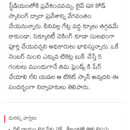
స్టేడియంలోకి ప్రవేశించవచ్చు. లైవ్ QR కోడ్
స్కానింగ్ ద్వారా ప్రవేశాన్ని వేగవంతం
చేయనున్నారు. దీనివల్ల గేట్ల వద్ద క్యూలు తగ్గడమే
కాకుండా, సెక్యూరిటీ చెకింగ్ కూడా సులభంగా
పూర్తి చేయవచ్చని అధికారులు భావిస్తున్నారు. ఒకే
నెంబర్ నుంచి ఎక్కువ టికెట్ల బుక్ చేస్తే 5
గంటలు ముందుగానే తమ ఫ్రెండ్స్ కి షేర్
చేయాలి లేని యడల ఆ టికెట్ స్కాన్ అవ్వదని ఈ
సందర్భంగా నిర్వాహకులు తెలిపారు.
మరిన్ని వార్తలు