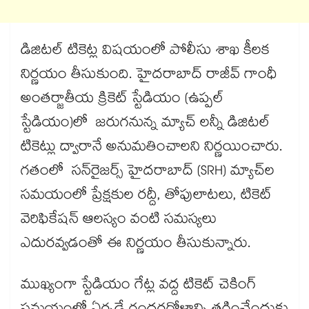
డిజిటల్ టికెట్ల విషయంలో పోలీసు శాఖ కీలక
నిర్ణయం తీసుకుంది. హైదరాబాద్ రాజీవ్ గాంధీ
అంతర్జాతీయ క్రికెట్ స్టేడియం (ఉప్పల్
స్టేడియం)లో జరుగనున్న మ్యాచ్ లన్నీ డిజిటల్
టికెట్లు ద్వారానే అనుమతించాలని నిర్ణయించారు.
గతంలో సన్‌రైజర్స్ హైదరాబాద్ (SRH) మ్యాచ్‌ల
సమయంలో ప్రేక్షకుల రద్దీ, తోపులాటలు, టికెట్
వెరిఫికేషన్ ఆలస్యం వంటి సమస్యలు
ఎదురవ్వడంతో ఈ నిర్ణయం తీసుకున్నారు.
ముఖ్యంగా స్టేడియం గేట్ల వద్ద టికెట్ చెకింగ్