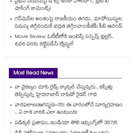
వైభవ్ వయసుపై డౌట్స్ ఇంకా పోలేదా?.. బ్రెట్ లీ
షాకింగ్ కామెంట్స్!
గన్⁭మెన్⁭ల అంశంపై రాజకీయం తగదు.. మావోయిస్టుల
సమస్య తగ్గినందుకే భద్రత తగ్గించాం:డీజీపీ సీవీ ఆనంద్
Movie Review: ఓటీటీలోకి ఇంటెన్స్ సస్పెన్స్ థ్రిల్లర్..
చివరి వరకు కట్టిపడేసే ట్విస్టులే
Most Read News
నా వైకల్యం చూసి రైడ్స్ క్యాన్సిల్ చేస్తున్నరు.. కన్నీళ్లు
తెప్పిస్తున్న హైదరాబాద్ రాపిడో రైడర్ గాథ
వారఫలాలు(ఆగస్టు9–15): ఈ వారంలోనే సూర్యగ్రహణం
.. ఏ రాశి వారికి ఎలా ఉంటుంది!
పడిక్కల్‌‌ ప్రతాపం..ఇండియా తొలి ఇన్నింగ్స్‌‌లో 357/6