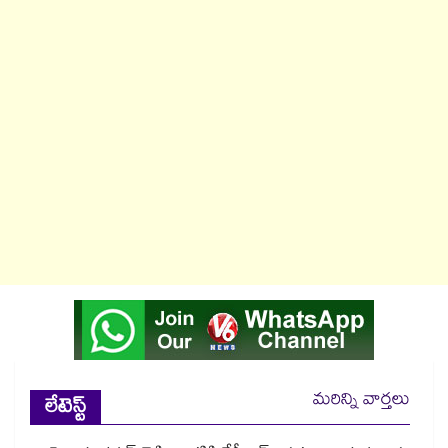
మరిన్ని వార్తలు
లేటెస్ట్