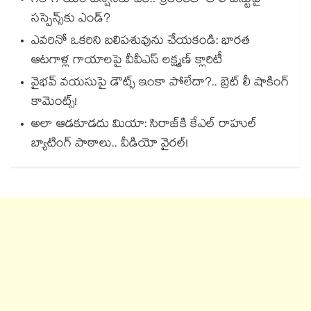
గిల్ గాయం టెన్షన్‌కు చెక్.. శ్రీలంకతో తొలి టెస్టుపై
సస్పెన్స్‌కు ఎండ్?
ఎవరినో ఒకరిని బలిపశువును చేయకండి: భారత
ఆటగాళ్ల గాయాలపై వీవీఎస్ లక్ష్మణ్ క్లారిటీ
వైభవ్ వయసుపై డౌట్స్ ఇంకా పోలేదా?.. బ్రెట్ లీ షాకింగ్
కామెంట్స్!
అలా ఆడకూడదు మియా: సిరాజ్‌కి కేఎల్ రాహుల్
బ్యాటింగ్ పాఠాలు.. వీడియో వైరల్!