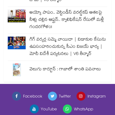
జామ్ | V6 తీన్మార్
అయ్యో పాపం.. వెస్టిండీస్ వరల్డ్‌కప్ ఆశలపై
నీళ్లు చల్లిన ఆఫ్ఘన్.. క్వాలిఫికేషన్ రేసులో మళ్లీ
గందరగోళం!
గిగ్ వర్కర్ల సమ్మె వాయిదా | విడాకుల కేసును
ఉపసంహరించుకున్న సీఎం విజయ్ భార్య |
మోదీ విదేశీ పర్యటనలు | V6 తీన్మార్
వెలుగు కార్టూన్ : గాజాలో శాంతి పవనాలు
Facebook
Twitter
Instagram
YouTube
WhatsApp