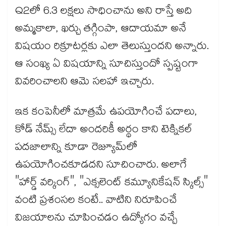
Q2లో 6.3 లక్షలు సాధించాను అని రాస్తే అది
అమ్మకాలా, ఖర్చు తగ్గింపా, ఆదాయమా అనే
విషయం రిక్రూటర్లకు ఎలా తెలుస్తుందని అన్నారు.
ఆ సంఖ్య ఏ విషయాన్ని సూచిస్తుందో స్పష్టంగా
వివరించాలని ఆమె సలహా ఇచ్చారు.
ఇక కంపెనీలో మాత్రమే ఉపయోగించే పదాలు,
కోడ్ నేమ్స్ లేదా అందరికీ అర్థం కాని టెక్నికల్
పదజాలాన్ని కూడా రెజ్యూమ్‌లో
ఉపయోగించకూడదని సూచించారు. అలాగే
"హార్డ్ వర్కింగ్", "ఎక్సలెంట్ కమ్యూనికేషన్ స్కిల్స్"
వంటి ప్రశంసల కంటే.. వాటిని నిరూపించే
విజయాలను చూపించడం ఉద్యోగం వచ్చే