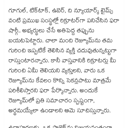
గూగుల్, టిక్‌టాక్, ఉబెర్, ది న్యూయార్క్ టైమ్స్
వంటి ప్రముఖ సంస్థల్లో రిక్రూటర్‌గా పనిచేసిన ఫరా
షార్గీ.. అభ్యర్థులు చేసే అతిపెద్ద తప్పును
బయటపెట్టారు. చాలా మంది రెజ్యూమ్‌ను తమ
గురించి ఇప్పటికే తెలిసిన వ్యక్తి చదువుతున్నట్టుగా
రాస్తుంటారన్నారు. కానీ వాస్తవానికి రిక్రూటర్లు మీ
గురించి ఏమీ తెలియని వ్యక్తులని, వారు ఒక
రెజ్యూమ్‌ను కేవలం కొన్ని సెకన్లపాటు మాత్రమే
పరిశీలిస్తారని ఫరా పేర్కొన్నారు. అందుకే
రెజ్యూమ్‌లో ప్రతి సమాచారం స్పష్టంగా,
అర్థమయ్యేలా ఉండాలని ఆమె సూచిస్తున్నారు.