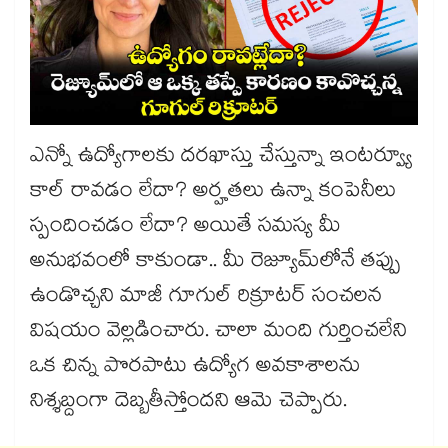
ఎన్నో ఉద్యోగాలకు దరఖాస్తు చేస్తున్నా ఇంటర్వ్యూ
కాల్ రావడం లేదా? అర్హతలు ఉన్నా కంపెనీలు
స్పందించడం లేదా? అయితే సమస్య మీ
అనుభవంలో కాకుండా.. మీ రెజ్యూమ్‌లోనే తప్పు
ఉండొచ్చని మాజీ గూగుల్ రిక్రూటర్ సంచలన
విషయం వెల్లడించారు. చాలా మంది గుర్తించలేని
ఒక చిన్న పొరపాటు ఉద్యోగ అవకాశాలను
నిశ్శబ్దంగా దెబ్బతీస్తోందని ఆమె చెప్పారు.