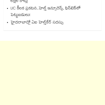
లక్షల కోట్లు
LIC కీలక ప్రకటన..హెల్త్ ఇన్సూరెన్స్, ఫిన్‌టెక్‌లో
పెట్టుబడులు!
హైదరాబాద్లో ఏఐ హెల్త్‌‌‌‌‌‌‌‌‌‌‌‌‌‌‌‌‌‌‌‌‌‌‌‌‌‌‌‌‌‌‌‌కేర్ సదస్సు