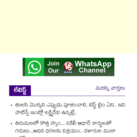
మరిన్ని వార్తలు
లేటెస్ట్
తులసి మొక్కని ఎప్పుడు పూజించాలి, బెస్ట్ టైం ఏది.. ఇవి
పాటిస్తే ఇంట్లో లక్ష్మిదేవి ఉన్నట్లే..
తిరుమలలో కొత్త స్కాం... నకిలీ ఆధార్ కార్డులతో
గదులు...అధిక ధరలకు విక్రయం.. దళారుల ముఠా