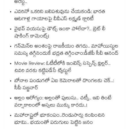
అరెస్ట్..
ఎవరినో ఒకరిని బలిపశువును చేయకండి: భారత
ఆటగాళ్ల గాయాలపై వీవీఎస్ లక్ష్మణ్ క్లారిటీ
వైభవ్ వయసుపై డౌట్స్ ఇంకా పోలేదా?.. బ్రెట్ లీ
షాకింగ్ కామెంట్స్!
గన్⁭మెన్⁭ల అంశంపై రాజకీయం తగదు.. మావోయిస్టుల
సమస్య తగ్గినందుకే భద్రత తగ్గించాం:డీజీపీ సీవీ ఆనంద్
Movie Review: ఓటీటీలోకి ఇంటెన్స్ సస్పెన్స్ థ్రిల్లర్..
చివరి వరకు కట్టిపడేసే ట్విస్టులే
బోనాల పండుగలో ఏఐ కెమెరాలతో దొంగలకు చెక్..:
సీపీ సజ్జనార్
అల్లం ఆరోగ్యం: అల్లంతో పులుసు.. చట్నీ.. ఇవి తింటే
వర్షాకాలంలో అస్సలు ముక్కు కారదు..!
మహారాష్ట్రలో భూకంపం..రెండుసార్లు కంపించిన
భూమి.. భయంతో పరుగులు పెట్టిన జనం