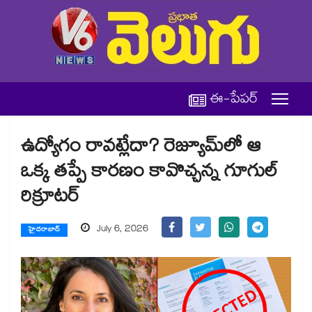
ఈ-పేపర్
ఉద్యోగం రావట్లేదా? రెజ్యూమ్‌లో ఆ
ఒక్క తప్పే కారణం కావొచ్చన్న గూగుల్
రిక్రూటర్
July 6, 2026
హైదరాబాద్