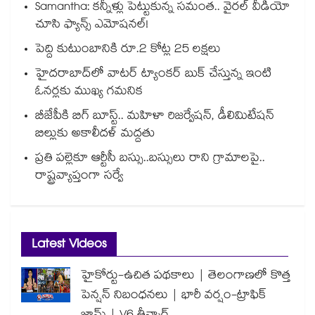
Samantha: కన్నీళ్లు పెట్టుకున్న సమంత.. వైరల్ వీడియో
చూసి ఫ్యాన్స్ ఎమోషనల్!
పెద్ది కుటుంబానికి రూ.2 కోట్ల 25 లక్షలు
హైదరాబాద్⁪లో వాటర్ ట్యాంకర్ బుక్ చేస్తున్న ఇంటి
ఓనర్లకు ముఖ్య గమనిక
బీజేపీకి బిగ్ బూస్ట్.. మహిళా రిజర్వేషన్, డీలిమిటేషన్
బిల్లుకు అకాలీదళ్ మద్దతు
ప్రతి పల్లెకూ ఆర్టీసీ బస్సు..బస్సులు రాని గ్రామాలపై..
రాష్ట్రవ్యాప్తంగా సర్వే
Latest Videos
హైకోర్టు-ఉచిత పథకాలు | తెలంగాణలో కొత్త
పెన్షన్ నిబంధనలు | భారీ వర్షం-ట్రాఫిక్