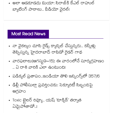
అలా ఆడకూడదు మియా: సిరాజ్‌కి కేఎల్ రాహుల్
బ్యాటింగ్ పాఠాలు.. వీడియో వైరల్!
Most Read News
నా వైకల్యం చూసి రైడ్స్ క్యాన్సిల్ చేస్తున్నరు.. కన్నీళ్లు
తెప్పిస్తున్న హైదరాబాద్ రాపిడో రైడర్ గాథ
వారఫలాలు(ఆగస్టు9–15): ఈ వారంలోనే సూర్యగ్రహణం
.. ఏ రాశి వారికి ఎలా ఉంటుంది!
పడిక్కల్‌‌ ప్రతాపం..ఇండియా తొలి ఇన్నింగ్స్‌‌లో 357/6
ఢిల్లీ పోలీసుల్లా ప్రవర్తించకు: సెక్యూరిటీ సిబ్బందిపై
ఆగ్రహం
Toxic ట్రైలర్ రివ్యూ.. యష్ ‘టాక్సిక్’ తర్వాత
ఏమైపోతాడో..!