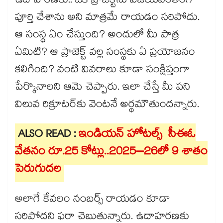
ఉదాహరణకు.. ఒక ప్రాజెక్ట్‌ను విజయవంతంగా
పూర్తి చేశాను అని మాత్రమే రాయడం సరిపోదు.
ఆ సంస్థ ఏం చేస్తుంది? అందులో మీ పాత్ర
ఏమిటి? ఆ ప్రాజెక్ట్ వల్ల సంస్థకు ఏ ప్రయోజనం
కలిగింది? వంటి వివరాలు కూడా సంక్షిప్తంగా
పేర్కొనాలని ఆమె చెప్పారు. ఇలా చేస్తే మీ పని
విలువ రిక్రూటర్‌కు వెంటనే అర్థమౌతుందన్నారు.
ALSO READ :
ఇండియన్ హోటల్స్ సీఈఓ
వేతనం రూ.25 కోట్లు..2025–26లో 9 శాతం
పెరుగుదల
అలాగే కేవలం నంబర్స్ రాయడం కూడా
సరిపోదని ఫరా చెబుతున్నారు. ఉదాహరణకు