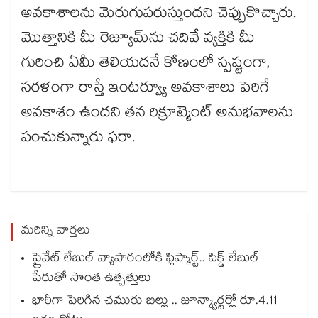
అవకాశాలను మెరుగుపరుస్తుందని చెప్పుకొచ్చారు.
మొత్తానికి మీ రెజ్యూమ్‌ను చదివే వ్యక్తికి మీ
గురించి ఏమీ తెలియదనే కోణంలో స్పష్టంగా,
సరళంగా రాస్తే ఇంటర్వ్యూ అవకాశాలు పెరిగే
అవకాశం ఉందని తన రిక్రూట్మెంట్ అనుభవాలను
పంచుకున్నారు ఫరా.
మరిన్ని వార్తలు
ప్రైవేట్ లేబుల్ వ్యాపారంలోకి ఫ్లిప్కార్ట్.. పిక్డ్ లేబుల్
పేరుతో సొంత ఉత్పత్తులు
భారీగా పెరిగిన చమురు బిల్లు .. జూన్క్వార్టర్లో రూ.4.11