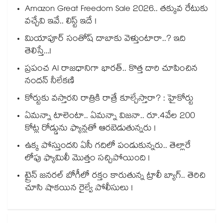
Amazon Great Freedom Sale 2026.. తక్కువ రేటుకు
వచ్చేవి ఇవే.. లిస్ట్ ఇదే !
మియాపూర్ సంతోష్ దాబాకు వెళ్తుంటారా..? ఇది
తెలిస్తే...!
ప్రపంచ AI రాజధానిగా భారత్.. కొత్త దారి చూపించిన
నందన్ నీలేకణి
కోర్టుకు వస్తారని రాత్రికి రాత్రే కూల్చేస్తారా? : హైకోర్టు
ఏమన్నా టాలెంటా.. ఏమన్నా విజనా.. రూ.4వేల 200
కోట్ల రోడ్డును ఫ్యాన్లతో ఆరబెడుతున్నరు !
ఉక్క పోస్తుందని ఏసీ గదిలో పండుకున్నరు.. తెల్లారే
లోపు ఫ్యామిలీ మొత్తం సచ్చిపోయింది !
ట్రైన్ జనరల్ బోగీలో రక్తం కారుతున్న ట్రాలీ బ్యాగ్.. తెరిచి
చూసి షాకయిన రైల్వే పోలీసులు !