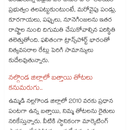
పండుతున్న వడ్లను ఏం చేసుకోవాలో తెలియక
ప్రభుత్వం తలపట్టుకుంటుంటే, మరోవైపు పండ్లు,
కూరగాయలు, పప్పులు, నూనెగింజలను ఇతర
రాష్ట్రాల నుంచి దిగుమతి చేసుకోవాల్సిన పరిస్థితి
తలెత్తుతోంది. ఫలితంగా ట్రాన్స్​పోర్ట్​ భారంతో
నిత్యవసరాల రేట్లు పెరిగి సామాన్యులు
కుదేలవుతున్నారు.
నల్గొండ జిల్లాలో బత్తాయి తోటలు
కనుమరుగు..
ఉమ్మడి నల్లగొండ జిల్లాలో 2010 వరకు ప్రధాన
పంటగా ఉన్న బత్తాయి, నిమ్మ తోటలను రైతులు
నరికేస్తున్నారు. వీటికి స్థానికంగా మార్కెటింగ్‌‌