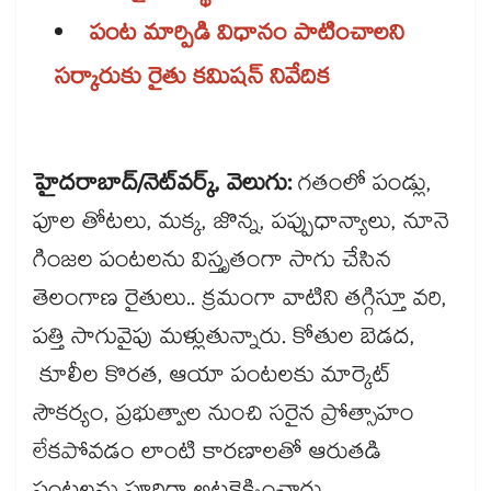
పంట మార్పిడి విధానం పాటించాలని
సర్కారుకు రైతు కమిషన్‌‌‌‌‌‌‌‌ నివేదిక
హైదరాబాద్/నెట్‌‌‌‌‌‌‌‌వర్క్‌‌‌‌‌‌‌‌, వెలుగు:
గతంలో పండ్లు,
పూల తోటలు, మక్క, జొన్న, పప్పుధాన్యాలు, నూనె
గింజల పంటలను విస్తృతంగా సాగు చేసిన
తెలంగాణ రైతులు.. క్రమంగా వాటిని తగ్గిస్తూ వరి,
పత్తి సాగువైపు మళ్లుతున్నారు. కోతుల బెడద,
కూలీల కొరత, ఆయా పంటలకు మార్కెట్‌‌‌‌‌‌‌‌
సౌకర్యం, ప్రభుత్వాల నుంచి సరైన ప్రోత్సాహం
లేకపోవడం లాంటి కారణాలతో ఆరుతడి