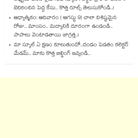
బెదిరించిన పెద్ద కేసు.. కొత్త రూల్స్ తెలుసుకోండి..!
ఆధ్యాత్మికం: ఆదివారం ( ఆగస్టు 9) చాలా విశిష్టమైన
రోజు.. మాంసం.. మద్యానికి దూరంగా ఉండండి..
పాపాలు వెంటాడతాయి జాగ్రత్త..!
మా స్కూల్ ఏ క్షణం కూలుతుందో..దండం పెడతం కలెక్టర్
మేడమ్.. మాకు కొత్త బిల్డింగ్ ఇవ్వండి..