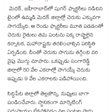
మెదక్‌‌, జహీరాబాద్‌‌లో షుగర్‌‌ ఫ్యాక్టరీలు నడిచిన
టైంలో ఉమ్మడి మెదక్‌‌ జిల్లాల్లో చెరుకు ఎక్కువగా
సాగయ్యేది. ఆ రెండు ఫ్యాక్టరీలు మూత పడడంతో
చెరుకు రైతులు తమ పంటను పక్క రాష్ట్రాలైన
కర్నాటక, మహారాష్ట్రకు తరలించాల్సిన పరిస్థితి
ఏర్పడింది. దీంతో చెరుకు సాగును తగ్గించి వరి
వైపు మొగ్గు చూపారు. ఒకప్పుడు సంగారెడ్డి
జిల్లాలో 50 వేల ఎకరాల్లో సాగయ్యే చెరుకు
ఇప్పుడు 9 వేల ఎకరాలకు పడిపోయింది.
సిద్దిపేట జిల్లాలో తెల్లజొన్న, నువ్వులు బాగా
పండించేవారు. స్థానికంగా మార్కెటింగ్‌‌