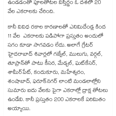
ఉండడంతో పూలతోటల విస్తీర్ణం ఓ దశలో 20
వేల ఎకరాలకు చేరింది.
కానీ వివిధ రకాల కారణాలతో ఎనిమిదేండ్ల కింద
11 వేల ఎకరాలకు పడిపోగా ప్రస్తుతం అందులో
సగం కూడా సాగవడం లేదు. అలాగే గ్రేటర్​
హైదరాబాద్‌‌ శివార్లలో గజ్వేల్‌‌, ములుగు, వర్గల్‌‌,
తూప్రాన్‌‌తో పాటు కీసర, మేడ్చల్‌‌, ఘట్‌‌కేసర్‌‌,
శామీర్‌‌పేట్‌‌, కందుకూరు, మహేశ్వరం,
శంషాబాద్‌‌, ఫరూక్‌‌నగర్‌‌ లాంటి మండలాల్లోని
సుమారు ఐదు వేలకు పైగా ఎకరాల్లో ద్రాక్ష తోటలు
ఉండేవి. కానీ ప్రస్తుతం 200 ఎకరాలకే పరిమితం
అయ్యాయి.