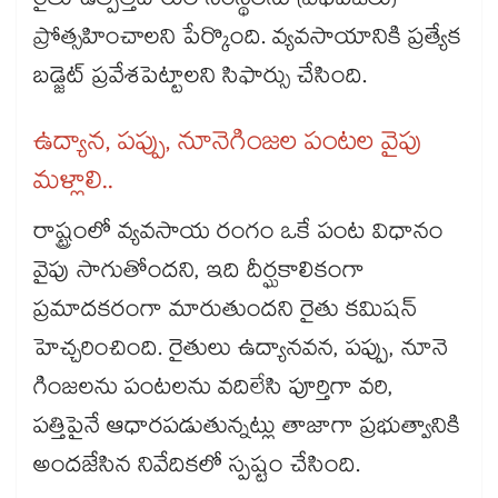
రైతు ఉత్పత్తిదారుల సంస్థలను (ఎఫ్‌‌పీఓలు)
ప్రోత్సహించాలని పేర్కొంది. వ్యవసాయానికి ప్రత్యేక
బడ్జెట్‌‌ ప్రవేశపెట్టాలని సిఫార్సు చేసింది.
ఉద్యాన, పప్పు, నూనెగింజల పంటల వైపు
మళ్లాలి..
రాష్ట్రంలో వ్యవసాయ రంగం ఒకే పంట విధానం
వైపు సాగుతోందని, ఇది దీర్ఘకాలికంగా
ప్రమాదకరంగా మారుతుందని రైతు కమిషన్‌‌
హెచ్చరించింది. రైతులు ఉద్యానవన, పప్పు, నూనె
గింజలను పంటలను వదిలేసి పూర్తిగా వరి,
పత్తిపైనే ఆధారపడుతున్నట్లు తాజాగా ప్రభుత్వానికి
అందజేసిన నివేదికలో స్పష్టం చేసింది.