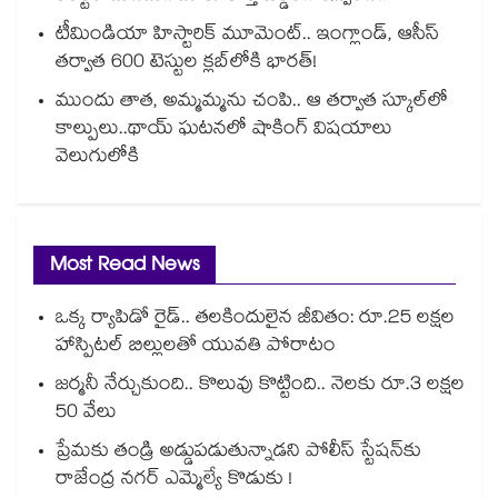
టీమిండియా హిస్టారిక్ మూమెంట్.. ఇంగ్లాండ్, ఆసీస్
తర్వాత 600 టెస్టుల క్లబ్‌లోకి భారత్!
ముందు తాత, అమ్మమ్మను చంపి.. ఆ తర్వాత స్కూల్‌లో
కాల్పులు..థాయ్ ఘటనలో షాకింగ్ విషయాలు
వెలుగులోకి
Most Read News
ఒక్క ర్యాపిడో రైడ్.. తలకిందులైన జీవితం: రూ.25 లక్షల
హాస్పిటల్ బిల్లులతో యువతి పోరాటం
జర్మనీ నేర్చుకుంది.. కొలువు కొట్టింది.. నెలకు రూ.3 లక్షల
50 వేలు
ప్రేమకు తండ్రి అడ్డుపడుతున్నాడని పోలీస్ స్టేషన్⁪కు
రాజేంద్ర నగర్ ఎమ్మెల్యే కొడుకు !