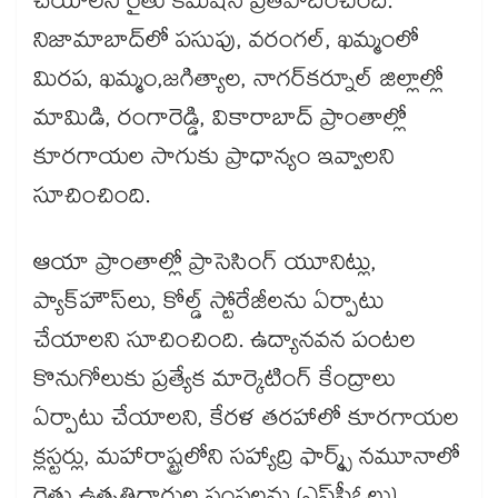
చేయాలని రైతు కమిషన్‌‌ ప్రతిపాదించింది.
నిజామాబాద్‌‌లో పసుపు, వరంగల్‌‌, ఖమ్మంలో
మిరప, ఖమ్మం,జగిత్యాల, నాగర్‌‌కర్నూల్ జిల్లాల్లో
మామిడి, రంగారెడ్డి, వికారాబాద్ ప్రాంతాల్లో
కూరగాయల సాగుకు ప్రాధాన్యం ఇవ్వాలని
సూచించింది.
ఆయా ప్రాంతాల్లో ప్రాసెసింగ్ యూనిట్లు,
ప్యాక్‌‌హౌస్‌‌లు, కోల్డ్ స్టోరేజీలను ఏర్పాటు
చేయాలని సూచించింది. ఉద్యానవన పంటల
కొనుగోలుకు ప్రత్యేక మార్కెటింగ్ కేంద్రాలు
ఏర్పాటు చేయాలని, కేరళ తరహాలో కూరగాయల
క్లస్టర్లు, మహారాష్ట్రలోని సహ్యాద్రి ఫార్మ్స్ నమూనాలో