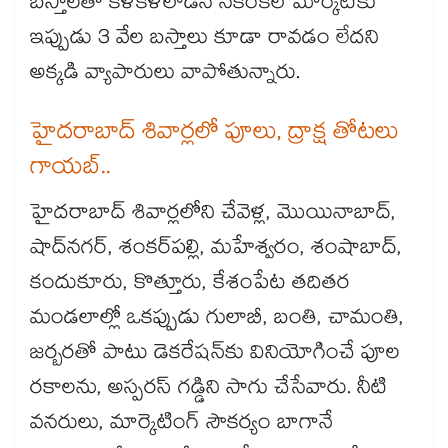
బస్తాలతో కళకళలాడిన నకిరేకల్ మార్కెట్‌‌కు
ఇప్పుడు 3 వేల బస్తాలు కూడా రావడం లేదని
అక్కడి వ్యాపారులు వాపోతున్నారు.
హైదరాబాద్​ శివార్లలో పూలు, ద్రాక్ష తోటలు
గాయబ్​..
హైదరాబాద్‌‌ శివార్లలోని చేవెళ్ల, మొయినాబాద్‌‌,
షాద్‌‌నగర్‌‌, శంకర్‌‌పల్లి, మహేశ్వరం, శంషాబాద్‌‌,
కందుకూరు, కొత్తూరు, కేశంపేట తదితర
మండలాల్లో ఒకప్పుడు గులాబీ, బంతి, చామంతి,
జర్బరతో పాటు డెకరేషన్‌‌కు వినియోగించే పూల
రకాలను, అస్పరస్‌‌ గడ్డిని సాగు చేసేవారు. నీటి
వనరులు, మార్కెటింగ్‌‌ సౌకర్యం బాగానే