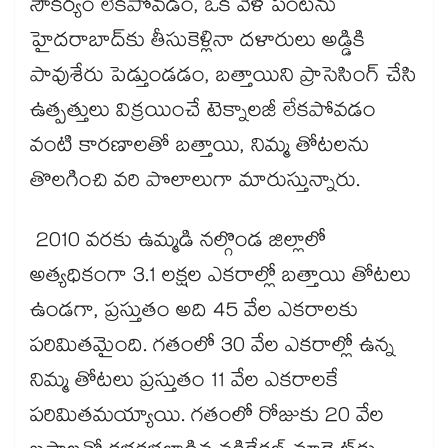
సౌకర్యం లేకపోవడం, ఒక వేళ పంటను
హైదరాబాద్‌‌కు తీసుకెళ్లినా దళారులు అడ్డికి
పావుశేరు పెడ్తుండడం, బత్తాయిని ప్రాసెసింగ్‌‌ చేసి
ఉత్పత్తులు విక్రయించే టెక్నాలజీ లేకపోవడం
వంటి కారణాలతో బత్తాయి, నిమ్మ తోటలను
తొలగించి వరి పొలాలుగా మారుస్తున్నారు.
2010 వరకు ఉమ్మడి నల్గొండ జిల్లాలో
అత్యధికంగా 3.1 లక్షల ఎకరాల్లో బత్తాయి తోటలు
ఉండగా, ప్రస్తుతం అది 45 వేల ఎకరాలకు
పరిమితమైంది. గతంలో 30 వేల ఎకరాల్లో ఉన్న
నిమ్మ తోటలు ప్రస్తుతం 11 వేల ఎకరాలకే
పరిమితమయ్యాయి. గతంలో రోజుకు 20 వేల