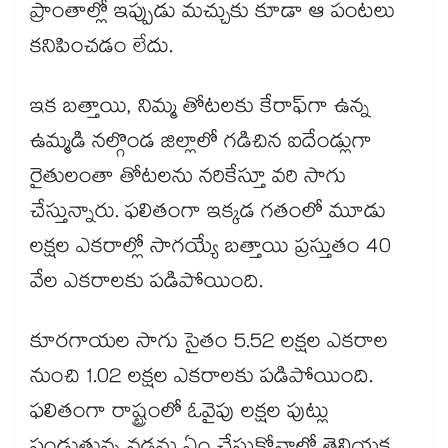
ప్రాంతాల్లో ఇప్పుడు మచ్చుకు కూడా ఆ పంటలు
కనిపించడం లేదు.
ఇక బత్తాయి, నిమ్మ తోటలకు కేరాఫ్‌‌‌‌‌‌‌‌గా ఉన్న
ఉమ్మడి నల్గొండ జిల్లాలో గడిచిన ఐదేండ్లుగా
రైతులంతా తోటలను నరికేస్తూ వరి సాగు
చేస్తున్నారు. ఫలితంగా ఇక్కడ గతంలో మూడు
లక్షల ఎకరాల్లో సాగయ్యే బత్తాయి ప్రస్తుతం 40
వేల ఎకరాలకు పడిపోయింది.
కూరగాయల సాగు సైతం 5.52 లక్షల ఎకరాల
నుంచి 1.02 లక్షల ఎకరాలకు పడిపోయింది.
ఫలితంగా రాష్ట్రంలో ఓవైపు లక్షల పుట్లు