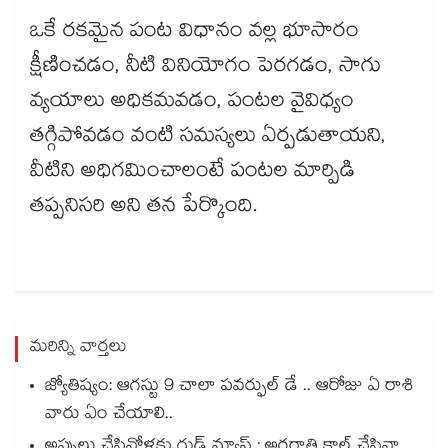
ఒకే రకమైన పంట విధానం వల్ల భూసారం
క్షీణించడం, నీటి వినియోగం పెరగడం, సాగు
వ్యయాలు అధికమవడం, పంటల వైవిధ్యం
తగ్గిపోవడం వంటి సమస్యలు ఏర్పడుతాయని,
వీటిని అధిగమించాలంటే పంటల మార్పిడి
తప్పనిసరి అని తన పేర్కొంది.
మరిన్ని వార్తలు
జ్యోతిష్యం: ఆగస్టు 9 చాలా పవర్ఫుల్ డే .. ఆరోజు ఏ రాశి
వారు ఏం చేయాలి..
అప్పులు చేసినోళ్లకు గుడ్ న్యూస్ : అర్థరాత్రి కాల్ చేసినా..