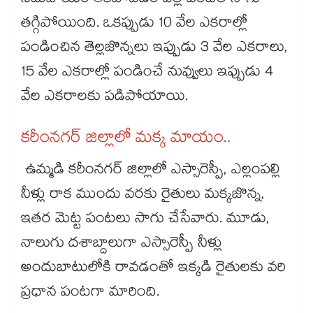
సదుపాయం లేకపోవడం వల్ల పంటల సాగు
తగ్గిపోయింది. ఒకప్పుడు 10 వేల ఎకరాల్లో
పండించిన తెల్లజొన్నలు ఇప్పుడు 3 వేల ఎకరాలు,
15 వేల ఎకరాల్లో పండించే నువ్వులు ఇప్పుడు 4
వేల ఎకరాలకు పడిపోయాయి.
కరీంనగర్​ జిల్లాలో మక్క మాయం..
ఉమ్మడి కరీంనగర్‌‌ జిల్లాలో ఎస్సారెస్పీ, ఎల్లంపల్లి
నీళ్లు రాక ముందు వరకు రైతులు మక్కజొన్న,
ఇతర మెట్ట పంటలు సాగు చేసేవారు. మూడు,
నాలుగు దశాబ్దాలుగా ఎస్సారెస్పీ నీళ్లు
అందుబాటులోకి రావడంతో ఇక్కడి రైతులకు వరి
ప్రధాన పంటగా మారింది.