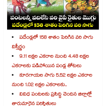
పదేండ్లలో 158 శాతం పెరిగిన వరి సాగు
విస్తీర్ణం
9.11 లక్షల ఎకరాల నుంచి 4.48 లక్షల
ఎకరాలకు పడిపోయిన పండ్ల తోటలు
కూరగాయల సాగు 5.52 లక్షల ఎకరాల
నుంచి 1.02 లక్షల ఎకరాలకు..
వివిధ పంటలకు ప్రసిద్ధి చెందిన జిల్లాల్లో
తారుమారైన పరిస్థితులు