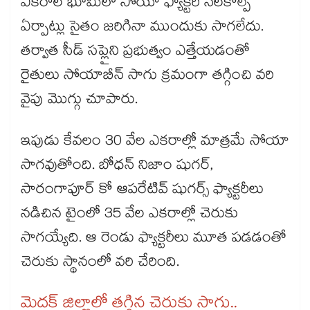
ఎకరాల భూమిలో సోయా ఫ్యాక్టరీ నెలకొల్పే
ఏర్పాట్లు సైతం జరిగినా ముందుకు సాగలేదు.
తర్వాత సీడ్‌‌ సప్లైని ప్రభుత్వం ఎత్తేయడంతో
రైతులు సోయాబీన్‌‌ సాగు క్రమంగా తగ్గించి వరి
వైపు మొగ్గు చూపారు.
ఇపుడు కేవలం 30 వేల ఎకరాల్లో మాత్రమే సోయా
సాగవుతోంది. బోధన్‌‌ నిజాం షుగర్‌‌,
సారంగాపూర్ కో ఆపరేటివ్‌‌ షుగర్స్ ఫ్యాక్టరీలు
నడిచిన టైంలో 35 వేల ఎకరాల్లో చెరుకు
సాగయ్యేది. ఆ రెండు ఫ్యాక్టరీలు మూత పడడంతో
చెరుకు స్థానంలో వరి చేరింది.
మెదక్​ జిల్లాలో తగ్గిన చెరుకు సాగు..