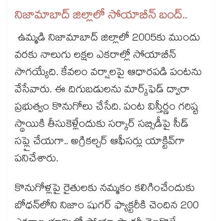
నిజామాబాద్​ జిల్లాలో సోయాబీన్​ బంద్​..
ఉమ్మడి నిజామాబాద్‌‌ జిల్లాలో 2005కు ముందు
వరకు నాలుగు లక్షల ఎకరాల్లో సోయాబీన్‌‌
సాగయ్యేది. కేవలం వర్షాలపై ఆధారపడి పంటను
వేసేవారు. ఈ దిగుబడులను మార్క్‌‌ఫెడ్‌‌ ద్వారా
ప్రభుత్వం కొనుగోలు చేసేది. పంట విస్తీర్ణం గరిష్ట
స్థాయికి తీసుకెళ్లేందుకు సర్కార్‌‌ సబ్సిడీపై సీడ్‌‌
సప్లై చేయగా.. అగ్రికల్చర్‌‌ ఆఫీసర్లు యాక్టివ్‌‌గా
పనిచేశారు.
కొనుగోళ్లపై రైతులకు నమ్మకం కలిగించేందుకు
బోధన్‌‌లోని నిజాం షుగర్ ఫ్యాక్టరీకి చెందిన 200