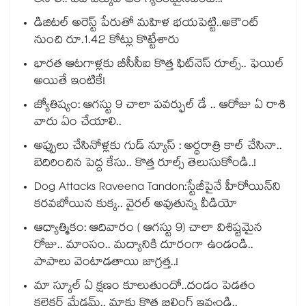
తినాలి.. ఏది ఎక్కువ ఆరోగ్యకరమైనదంటే..!
డిజిటల్ అరెస్ట్ పేరుతో మహిళ భయపెట్టి..అకౌంట్
నుంచి రూ.1.42 కోట్లు కొట్టేశారు
భారత ఆటగాళ్లకు బీసీసీఐ కొత్త ఫిట్‌నెస్ రూల్స్.. ఫెయిల్
అయితే ఇంటికే!
జ్యోతిష్యం: ఆగస్టు 9 చాలా పవర్ఫుల్ డే .. ఆరోజు ఏ రాశి
వారు ఏం చేయాలి..
అప్పులు చేసినోళ్లకు గుడ్ న్యూస్ : అర్థరాత్రి కాల్ చేసినా..
బెదిరించిన పెద్ద కేసు.. కొత్త రూల్స్ తెలుసుకోండి..!
Dog Attacks Raveena Tandon:స్టేజీపైనే హీరోయిన్⁬ని
కరవబోయిన కుక్క.. వైరల్ అవుతున్న వీడియో
ఆధ్యాత్మికం: ఆదివారం ( ఆగస్టు 9) చాలా విశిష్టమైన
రోజు.. మాంసం.. మద్యానికి దూరంగా ఉండండి..
పాపాలు వెంటాడతాయి జాగ్రత్త..!
మా స్కూల్ ఏ క్షణం కూలుతుందో..దండం పెడతం
కలెక్టర్ మేడమ్.. మాకు కొత్త బిల్డింగ్ ఇవ్వండి..