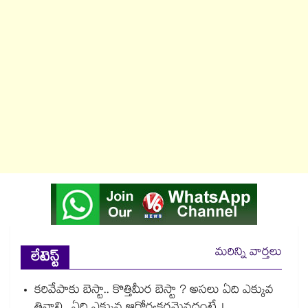
మరిన్ని వార్తలు
లేటెస్ట్
కరివేపాకు బెస్టా.. కొత్తిమీర బెస్టా ? అసలు ఏది ఎక్కువ