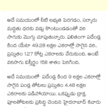
అదే సమయంలో నీటి లభ్యత పెరగడం, సర్కారు
మద్దతు ధరకు వడ్లు కొంటుండడంతో వరి
సాగుకు మొగ్గు చూపుతున్నారు. ఫలితంగా పదేండ్ల
కింద యేటా 49.28 లక్షల ఎకరాల్లో సాగైన వరి..
ప్రస్తుతం 1.27 కోట్ల ఎకరాలకు చేరుకుంది. అంటే
వరిసాగు విస్తీర్ణం 158 శాతం పెరిగింది.
అదే సమయంలో పదేండ్ల కింద 9 లక్షల ఎకరాల్లో
సాగైన పండ్ల తోటలు ప్రస్తుతం 4.48 లక్షల
ఎకరాలకు పడిపోయాయి. ఒకప్పుడు ద్రాక్ష,
పూలతోటలకు ప్రసిద్ధి చెందిన హైదరాబాద్‌‌‌‌‌‌‌‌ శివారు