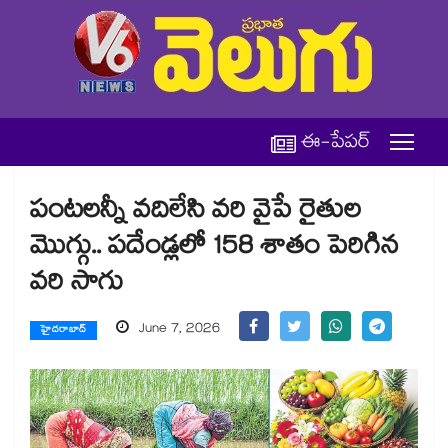
ఈ-పేపర్
పంటలన్నీ వదిలేసి వరి వైపే రైతుల
మొగ్గు.. పదేండ్లలో 158 శాతం పెరిగిన
వరి సాగు
June 7, 2026
హైదరాబాద్