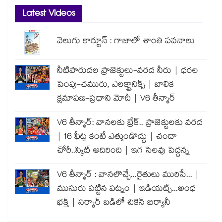
Latest Videos
వెలుగు కార్టూన్ : గాజాలో శాంతి పవనాలు
నీటిపారుదల ప్రాజెక్టులు-వరద నీరు | ధరల
పెంపు-చమురు, ఎలక్ట్రానిక్స్ | బాలిక
క్షమాపణ-ప్రధాని మోదీ | V6 తీన్మార్
V6 తీన్మార్: వానలకు బ్రేక్.. ప్రాజెక్టులకు వరద
| 16 ఫీట్ల కంటే ఎత్తుండొద్దు | చందా
చోరీ..స్కిట్ అదిరింది | ఇగ సెలవు పెద్దన్న
V6 తీన్మార్ : వానలొచ్చే...రైతులు మురిసే... |
ముసురు పట్టిన పట్నం | ఇడియట్స్...అంధ
భక్త్ | సర్కార్ బడిలో చికెన్ బిర్యానీ