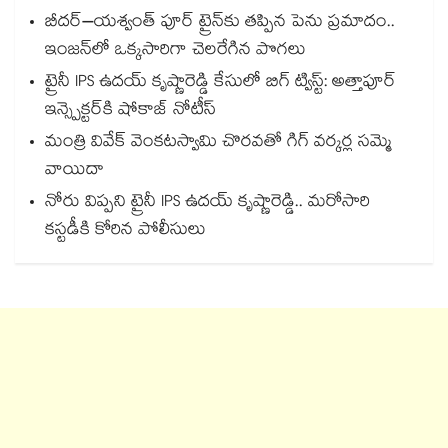
బీదర్–యశ్వంత్ పూర్ ట్రైన్‎కు తప్పిన పెను ప్రమాదం..
ఇంజన్‎లో ఒక్కసారిగా చెలరేగిన పొగలు
ట్రైనీ IPS ఉదయ్ కృష్ణారెడ్డి కేసులో బిగ్ ట్విస్ట్: అత్తాపూర్
ఇన్స్పెక్టర్‎కి షోకాజ్ నోటీస్
మంత్రి వివేక్ వెంకటస్వామి చొరవతో గిగ్ వర్కర్ల సమ్మె
వాయిదా
నోరు విప్పని ట్రైనీ IPS ఉదయ్ కృష్ణారెడ్డి.. మరోసారి
కస్టడీకి కోరిన పోలీసులు