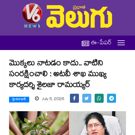
ఈ-పేపర్
మొక్కలు నాటడం కాదు.. వాటిని
సంరక్షించాలి : అటవీ శాఖ ముఖ్య
కార్యదర్శి శైలజా రామయ్యర్
July 5, 2026
హైదరాబాద్