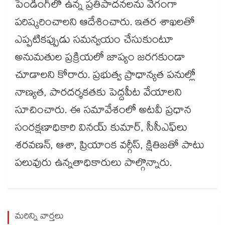
పెండింగ్‌‌‌‌లో ఉన్న ప్రతిపాదనలను వేగంగా
పరిష్కరించాలని ఆదేశించారు. ఇతర శాఖలతో
ఎప్పటికప్పుడు సమన్వయం చేసుకుంటూ
అనుమతుల ప్రక్రియలో జాప్యం జరగకుండా
చూడాలని కోరారు. ప్రభుత్వ ప్రాధాన్యత పనుల్లో
నాణ్యత, పారదర్శకతకు పెద్దపీట వేయాలని
సూచించారు. ఈ సమావేశంలో అటవీ ప్రధాన
సంరక్షణాధికారి వినయ్ కుమార్, సీసీఎఫ్‌‌‌‌లు
శరవణన్, ఆశా, ప్రియాంక వర్గీస్, క్షితిజతో పాటు
పలువురు ఉన్నతాధికారులు పాల్గొన్నారు.
మరిన్ని వార్తలు