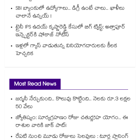
SBI బ్యాంకులో ఉద్యోగాలు.. డిగ్రీ ఉంటే చాలు.. ఖాళీలు
చాలానే ఉన్నయ్ !
ట్రైనీ IPS ఉదయ్ కృష్ణారెడ్డి కేసులో బిగ్ ట్విస్ట్: అత్తాపూర్
ఇన్స్పెక్టర్‎కి షోకాజ్ నోటీస్
ఇళ్లలో గ్యాస్ వాడుతున్న వినియోగదారులకు కీలక
హెచ్చరిక
Most Read News
జర్మనీ నేర్చుకుంది.. కొలువు కొట్టింది.. నెలకు రూ.3 లక్షల
50 వేలు
జ్యోతిష్యం: సూర్యగ్రహణం రోజు చతుర్గ్రహ యోగం.. ఈ
రాశుల వారికి జాక్ పాట్!
రేపటి నుంచి మూడు రోజులు సెలవులు : టూర్ల ప్లానింగ్