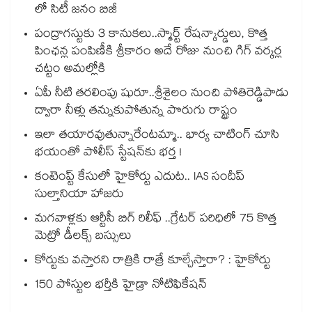
లో సిటీ జనం బిజీ
పంద్రాగస్టుకు 3 కానుకలు..స్మార్ట్ రేషన్కార్డులు, కొత్త
పింఛన్ల పంపిణీకి శ్రీకారం అదే రోజు నుంచి గిగ్ వర్కర్ల
చట్టం అమల్లోకి
ఏపీ నీటి తరలింపు షురూ..శ్రీశైలం నుంచి పోతిరెడ్డిపాడు
ద్వారా నీళ్లు తన్నుకుపోతున్న పొరుగు రాష్ట్రం
ఇలా తయారవుతున్నారేంటమ్మా.. భార్య చాటింగ్ చూసి
భయంతో పోలీస్ స్టేషన్⁫కు భర్త !
కంటెంప్ట్ కేసులో హైకోర్టు ఎదుట.. IAS సందీప్
సుల్తానియా హాజరు
మగవాళ్లకు ఆర్టీసీ బిగ్ రిలీఫ్ ..గ్రేటర్ పరిధిలో 75 కొత్త
మెట్రో డీలక్స్ బస్సులు
కోర్టుకు వస్తారని రాత్రికి రాత్రే కూల్చేస్తారా? : హైకోర్టు
150 పోస్టుల భర్తీకి హైడ్రా నోటిఫికేషన్