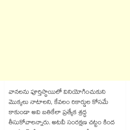
వానలను పూర్తిస్థాయిలో వినియోగించుకుని
మొక్కలు నాటాలని, కేవలం రికార్డుల కోసమే
కాకుండా అవి బతికేలా ప్రత్యేక శ్రద్ధ
తీసుకోవాలన్నారు. అటవీ సంరక్షణ చట్టం కింద