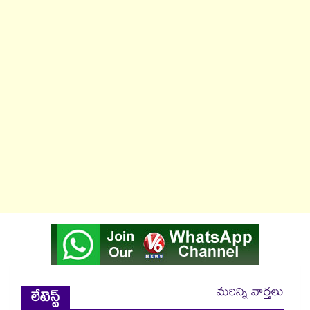
మరిన్ని వార్తలు
లేటెస్ట్