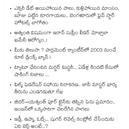
ఎక్సైరీ డేట్ అయిపోయిన పాలు, కుళ్లిపోయిన మాంసం,
బూజు పట్టిన కూరగాయలు.. బెంగళూరులో ఫైవ్ స్టార్
హోటల్స్ బాగోతం
అత్యంత విషమంగా ఇరాన్ సుప్రీం లీడర్ మోజ్తాబా
ఖమేనీ ఆరోగ్యం..!
మీకు తెలుసా ? పార్లమెంట్ క్యాంటీన్⁪లో 2003 నుంచే
కూల్ డ్రింక్స్ బ్యాన్ !
ట్యాటూ ఛేదించిన మర్డర్ మిస్టరీ... ఏడేళ్ల కిందటి కేసులో
షాకింగ్ నిజాలు ...
ఫిల్మ్ ఫెడరేషన్ సహాయ నిరాకరణ.. జానీ మాస్టర్ భార్య
తీరును ఎండగడుతూ లేఖ
బీదర్–యశ్వంత్ పూర్ ట్రైన్‎కు తప్పిన పెను ప్రమాదం..
ఇంజన్‎లో ఒక్కసారిగా చెలరేగిన పొగలు
ఇడ్లీ, ఉప్మా, ఓట్స్... షుగర్ లెవెల్స్ కంట్రోల్ చేసేందుకు
ఏది బెస్ట్ అంటే...?