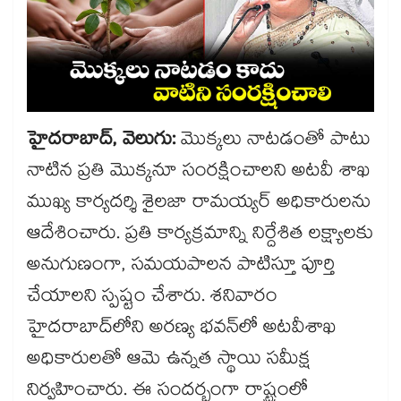
హైదరాబాద్, వెలుగు:
మొక్కలు నాటడంతో పాటు
నాటిన ప్రతి మొక్కనూ సంరక్షించాలని అటవీ శాఖ
ముఖ్య కార్యదర్శి శైలజా రామయ్యర్ అధికారులను
ఆదేశించారు. ప్రతి కార్యక్రమాన్ని నిర్దేశిత లక్ష్యాలకు
అనుగుణంగా, సమయపాలన పాటిస్తూ పూర్తి
చేయాలని స్పష్టం చేశారు. శనివారం
హైదరాబాద్‌‌‌‌లోని అరణ్య భవన్‌‌‌‌లో అటవీశాఖ
అధికారులతో ఆమె ఉన్నత స్థాయి సమీక్ష
నిర్వహించారు. ఈ సందర్భంగా రాష్ట్రంలో