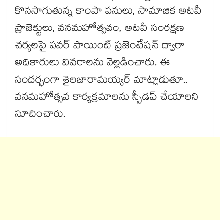
కొనసాగుతున్న కాంపా పనులు, సామాజిక అటవీ
ప్రాజెక్టులు, వనమహోత్సవం, అటవీ సంరక్షణ
చర్యలపై పవర్ పాయింట్ ప్రజెంటేషన్ ద్వారా
అధికారులు వివరాలను వెల్లడించారు. ఈ
సందర్భంగా శైలజారామయ్యర్ మాట్లాడుతూ..
వనమహోత్సవ కార్యక్రమాలను స్పీడప్ చేయాలని
సూచించారు.