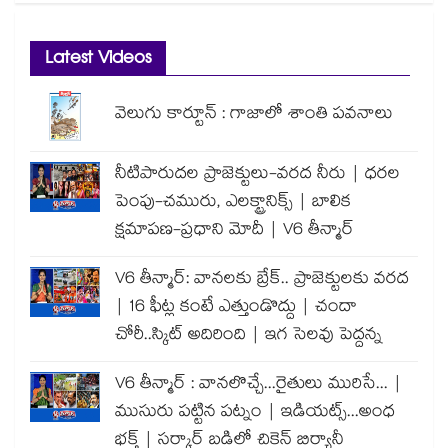
Latest Videos
వెలుగు కార్టూన్ : గాజాలో శాంతి పవనాలు
నీటిపారుదల ప్రాజెక్టులు-వరద నీరు | ధరల
పెంపు-చమురు, ఎలక్ట్రానిక్స్ | బాలిక
క్షమాపణ-ప్రధాని మోదీ | V6 తీన్మార్
V6 తీన్మార్: వానలకు బ్రేక్.. ప్రాజెక్టులకు వరద
| 16 ఫీట్ల కంటే ఎత్తుండొద్దు | చందా
చోరీ..స్కిట్ అదిరింది | ఇగ సెలవు పెద్దన్న
V6 తీన్మార్ : వానలొచ్చే...రైతులు మురిసే... |
ముసురు పట్టిన పట్నం | ఇడియట్స్...అంధ
భక్త్ | సర్కార్ బడిలో చికెన్ బిర్యానీ