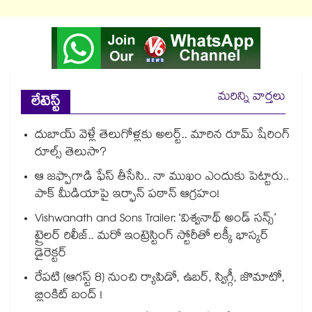
మరిన్ని వార్తలు
లేటెస్ట్
దుబాయ్ వెళ్లే తెలుగోళ్లకు అలర్ట్.. మారిన రూమ్ షేరింగ్‌
రూల్స్ తెలుసా?
ఆ జఫ్పాగాడి ఫేస్ తీసేసి.. నా ముఖం ఎందుకు పెట్టారు..
పాక్ మీడియాపై ఇర్ఫాన్ పఠాన్ ఆగ్రహం!
Vishwanath and Sons Trailer: ‘విశ్వనాథ్ అండ్ సన్స్’
ట్రైలర్ రిలీజ్.. మరో ఇంట్రెస్టింగ్ స్టోరీతో లక్కీ భాస్కర్
డైరెక్టర్
రేపటి (ఆగస్ట్ 8) నుంచి ర్యాపిడో, ఉబర్, స్విగ్గీ, జొమాటో,
బ్లింకిట్ బంద్ !