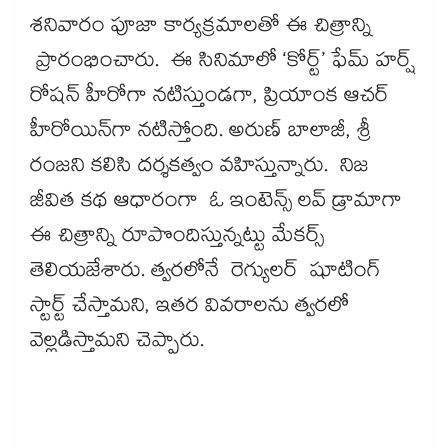
శనివారం పూజా కార్యక్రమాలతో ఈ చిత్రాన్ని
ప్రారంభించారు. ఈ సినిమాలో ‘కోర్ట్’ ఫేమ్ హర్ష్
రోషన్ హీరోగా నటిస్తుండగా, ప్రియాంక ఆచర్
హీరోయిన్‌‌గా నటిస్తోంది. అరుణ్ బాలాజీ, శ్రీ
రంజని కలిసి దర్శకత్వం వహిస్తున్నారు. నిజ
జీవిత కథ ఆధారంగా ఓ ఇంటెన్స్ లవ్ డ్రామాగా
ఈ చిత్రాన్ని రూపొందిస్తున్నట్టు మేకర్స్
తెలియజేశారు. త్వరలోనే రెగ్యులర్ షూటింగ్
స్టార్ట్ చేస్తామని, ఇతర వివరాలను త్వరలో
వెల్లడిస్తామని చెప్పారు.