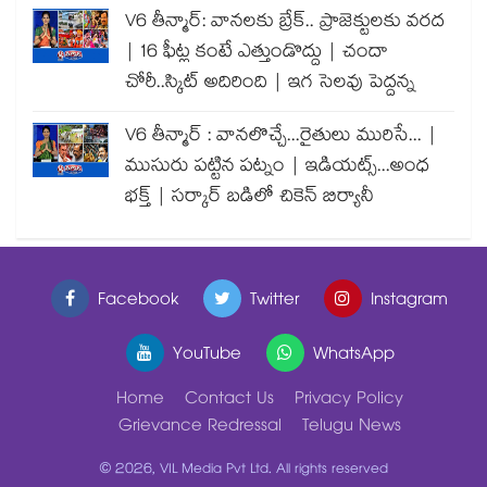
V6 తీన్మార్: వానలకు బ్రేక్.. ప్రాజెక్టులకు వరద
| 16 ఫీట్ల కంటే ఎత్తుండొద్దు | చందా
చోరీ..స్కిట్ అదిరింది | ఇగ సెలవు పెద్దన్న
V6 తీన్మార్ : వానలొచ్చే...రైతులు మురిసే... |
ముసురు పట్టిన పట్నం | ఇడియట్స్...అంధ
భక్త్ | సర్కార్ బడిలో చికెన్ బిర్యానీ
Facebook
Twitter
Instagram
YouTube
WhatsApp
Home
Contact Us
Privacy Policy
Grievance Redressal
Telugu News
© 2026, VIL Media Pvt Ltd. All rights reserved