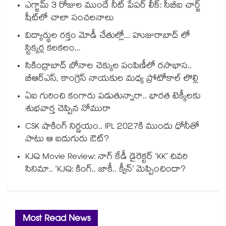
ఎగ్జామ్ 3 రోజుల ముందే నీట్ పేపర్ లీక్: సీబీఐ చార్జ్
షీట్‎లో చాలా సంచలనాలు
విద్యార్థుల రక్తం మోడీ చేతుల్లో... హుజురాబాద్ లో
స్టిక్కర్ల కలకలం...
సికింద్రాబాద్ బోనాల చెక్కుల పంపిణీలో రసాభాస..
బీఆర్ఎస్, కాంగ్రెస్ నాయకుల మధ్య ప్రోటోకాల్ లొల్లి
ఏఐ గురించి కంగారు పడుతున్నారా.. భారత టెక్కీలకు
శుభవార్త చెప్పిన నోమురా
CSK షాకింగ్ నిర్ణయం.. IPL 2027కి ముందు ధోనీతో
పాటు ఆ ఐదుగురు ఔట్?
KJQ Movie Review: నాగ్ కేడీ డైరెక్టర్ ‘KK’ చివరి
సినిమా.. ‘KJQ: కింగ్.. జాకీ.. క్వీన్’ మెప్పించిందా?
Most Read News