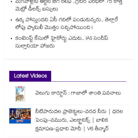
మగవాళ్లకు ఆర్టీసీ బిగ్ రిలీఫ్ ..గ్రేటర్ పరిధిలో 75 కొత్త
మెట్రో డీలక్స్ బస్సులు
ఉక్క పోస్తుందని ఏసీ గదిలో పండుకున్నరు.. తెల్లారే
లోపు ఫ్యామిలీ మొత్తం సచ్చిపోయింది !
కంటెంప్ట్ కేసులో హైకోర్టు ఎదుట.. IAS సందీప్
సుల్తానియా హాజరు
Latest Videos
వెలుగు కార్టూన్ : గాజాలో శాంతి పవనాలు
నీటిపారుదల ప్రాజెక్టులు-వరద నీరు | ధరల
పెంపు-చమురు, ఎలక్ట్రానిక్స్ | బాలిక
క్షమాపణ-ప్రధాని మోదీ | V6 తీన్మార్