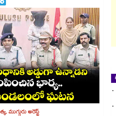
య, ముగ్గురు అరెస్ట్