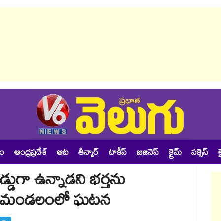
శం
ఆంధ్రప్రదేశ్
ఆట
తీన్మార్
టాకీస్
బిజినెస్
క్రైమ్
సక్సెస్
ల
డుగా ఉన్నాడని భర్తను
ుగు మండలంలో ఘటన