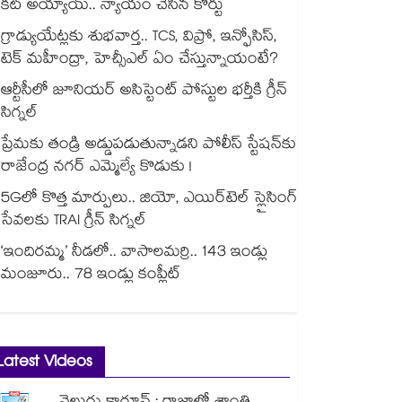
కట్ అయ్యాయ్.. న్యాయం చేసిన కోర్టు
గ్రాడ్యుయేట్లకు శుభవార్త.. TCS, విప్రో, ఇన్ఫోసిస్,
టెక్ మహీంద్రా, హెచ్సీఎల్ ఏం చేస్తున్నాయంటే?
ఆర్టీసీలో జూనియర్ అసిస్టెంట్‌‌ పోస్టుల భర్తీకి గ్రీన్‌‌
సిగ్నల్
ప్రేమకు తండ్రి అడ్డుపడుతున్నాడని పోలీస్ స్టేషన్⁪కు
రాజేంద్ర నగర్ ఎమ్మెల్యే కొడుకు !
5Gలో కొత్త మార్పులు.. జియో, ఎయిర్‌టెల్ స్లైసింగ్
సేవలకు TRAI గ్రీన్ సిగ్నల్
‘ఇందిరమ్మ’ నీడలో.. వాసాలమర్రి.. 143 ఇండ్లు
మంజూరు.. 78 ఇండ్లు కంప్లీట్
Latest Videos