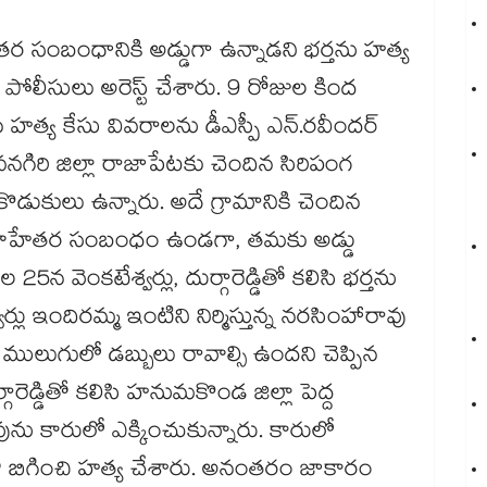
ర సంబంధానికి అడ్డుగా ఉన్నాడని భర్తను హత్య
పోలీసులు అరెస్ట్​ చేశారు. 9 రోజుల కింద
త్య కేసు వివరాలను డీఎస్పీ ఎన్.రవీందర్
నగిరి జిల్లా రాజాపేటకు చెందిన సిరిపంగ
కొడుకులు ఉన్నారు. అదే గ్రామానికి చెందిన
ి వివాహేతర సంబంధం ఉండగా, తమకు అడ్డు
25న వెంకటేశ్వర్లు, దుర్గారెడ్డితో కలిసి భర్తను
్లు ఇందిరమ్మ ఇంటిని నిర్మిస్తున్న నరసింహారావు
ులుగులో డబ్బులు రావాల్సి ఉందని చెప్పిన
ారెడ్డితో కలిసి హనుమకొండ జిల్లా పెద్ద
ావును కారులో ఎక్కించుకున్నారు. కారులో
ుతో బిగించి హత్య చేశారు. అనంతరం జాకారం