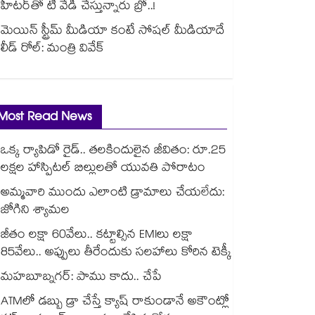
హీటర్⁭⁭తో టీ వేడి చేస్తున్నారు బ్రో..!
మెయిన్ స్ట్రీమ్ మీడియా కంటే సోషల్ మీడియాదే
లీడ్ రోల్: మంత్రి వివేక్
Most Read News
ఒక్క ర్యాపిడో రైడ్.. తలకిందులైన జీవితం: రూ.25
లక్షల హాస్పిటల్ బిల్లులతో యువతి పోరాటం
అమ్మవారి ముందు ఎలాంటి డ్రామాలు చేయలేదు:
జోగిని శ్యామల
జీతం లక్షా 60వేలు.. కట్టాల్సిన EMIలు లక్షా
85వేలు.. అప్పులు తీరేందుకు సలహాలు కోరిన టెక్కీ
మహబూబ్నగర్: పాము కాదు.. చేపే
ATMలో డబ్బు డ్రా చేస్తే క్యాష్ రాకుండానే అకౌంట్లో