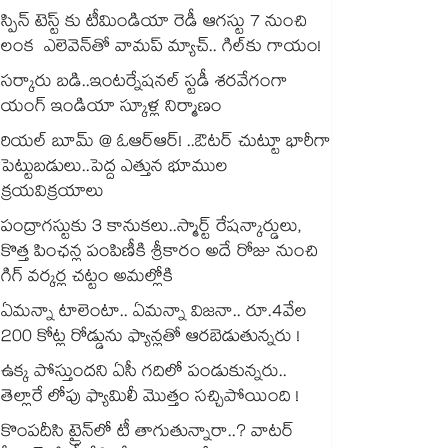
స్పిన్‌‌‌‌ టెస్ట్‌‌ కు టీమిండియా రెడీ ఆగస్టు 7 నుంచి
లంక ఎలెవెన్‌‌తో వామప్‌‌ మ్యాచ్‌‌.. గిల్‌‌కు గాయం!
సర్కారు బడి..ఇంటర్నేషనల్ స్టడీ శరవేగంగా
యంగ్ ఇండియా స్కూళ్ల నిర్మాణం
రియల్ బూమ్ @ ఓఆర్ఆర్! ..ఔటర్ చుట్టూ భారీగా
పెట్టుబడులు..పెద్ద ఎత్తున భూముల
క్రయవిక్రయాలు
పంద్రాగస్టుకు 3 కానుకలు..స్మార్ట్ రేషన్కార్డులు,
కొత్త పింఛన్ల పంపిణీకి శ్రీకారం అదే రోజు నుంచి
గిగ్ వర్కర్ల చట్టం అమల్లోకి
ఏమన్నా టాలెంటా.. ఏమన్నా విజనా.. రూ.4వేల
200 కోట్ల రోడ్డును ఫ్యాన్లతో ఆరబెడుతున్నరు !
ఉక్క పోస్తుందని ఏసీ గదిలో పండుకున్నరు..
తెల్లారే లోపు ఫ్యామిలీ మొత్తం సచ్చిపోయింది !
కొంపదీసి ట్రైన్⁬లో టీ తాగుతున్నారా..? వాటర్