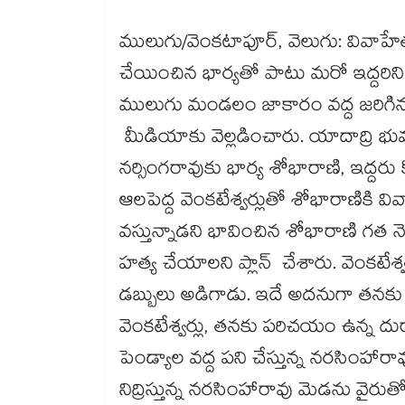
ములుగు/వెంకటాపూర్, వెలుగు: వివాహేత
చేయించిన భార్యతో పాటు మరో ఇద్దరిని 
ములుగు మండలం జాకారం వద్ద జరిగిన హ
మీడియాకు వెల్లడించారు. యాదాద్రి భువ
నర్సింగరావుకు భార్య శోభారాణి, ఇద్దరు 
ఆలపెద్ద వెంకటేశ్వర్లుతో శోభారాణిక
వస్తున్నాడని భావించిన శోభారాణి గత నెల 
హత్య చేయాలని ప్లాన్ చేశారు. వెంకటేశ్వర
డబ్బులు అడిగాడు. ఇదే అదనుగా తనకు మ
వెంకటేశ్వర్లు, తనకు పరిచయం ఉన్న దుర్గ
పెండ్యాల వద్ద పని చేస్తున్న నరసింహార
నిద్రిస్తున్న నరసింహారావు మెడను వైర