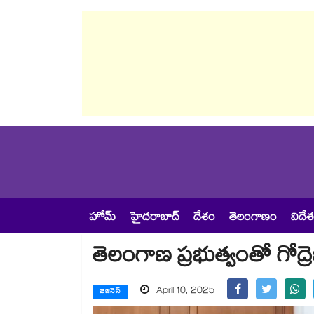
హోమ్
హైదరాబాద్
దేశం
తెలంగాణం
విదే
తెలంగాణ ప్రభుత్వంతో గోద్రెజ
April 10, 2025
బిజినెస్