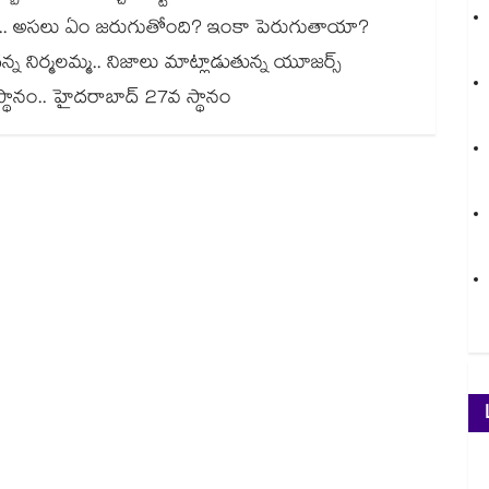
ల్డ్.. అసలు ఏం జరుగుతోంది? ఇంకా పెరుగుతాయా?
్న నిర్మలమ్మ.. నిజాలు మాట్లాడుతున్న యూజర్స్
స్థానం.. హైదరాబాద్ 27వ స్థానం