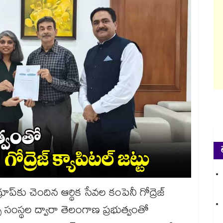
ూప్‌‌‌‌‌‌‌‌కు చెందిన ఆర్థిక సేవల కంపెనీ గోద్రెజ్
స్ సంస్థల ద్వారా తెలంగాణ ప్రభుత్వంతో