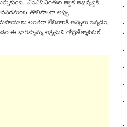
ుకుంది. ఎంఎస్ఎంఈల ఆర్థిక అభివృద్ధికి
పడనుంది. తొలిసారిగా అప్పు
 సదుపాయాలు అంతగా లేనివారికి అప్పులు ఇవ్వడం,
భాగస్వామ్య లక్ష్యమని గోద్రెజ్​క్యాపిటల్​