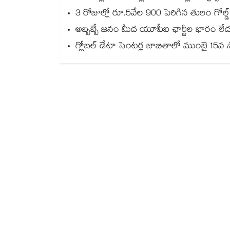
3 రోజుల్లో రూ.5వేల 900 పెరిగిన తులం గో
అబ్బబ్బే జనం మీద యూపీఐ ఛార్జీల భారం లేదన
గ్లోబల్ డేటా సెంటర్ల జాబితాలో ముంబై 15వ 