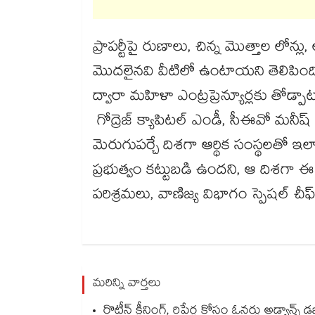
ప్రాపర్టీపై రుణాలు, చిన్న మొత్తాల లోన్లు, లోన్​ఎగ
మొదలైనవి వీటిలో ఉంటాయని తెలిపిం
ద్వారా మహిళా ఎంట్రప్రెన్యూర్లకు తోడ్
గోద్రెజ్ క్యాపిటల్ ఎండీ, సీఈవో మన
మెరుగుపర్చే దిశగా ఆర్థిక సంస్థలతో ఇల
ప్రభుత్వం కట్టుబడి ఉందని, ఆ దిశగా
పరిశ్రమలు, వాణిజ్య విభాగం స్పెషల్ చీ
మరిన్ని వార్తలు
రొటీన్ క్లీనింగ్, రిపేర్ల కోసం ఓనర్లు అడ్వాన్స