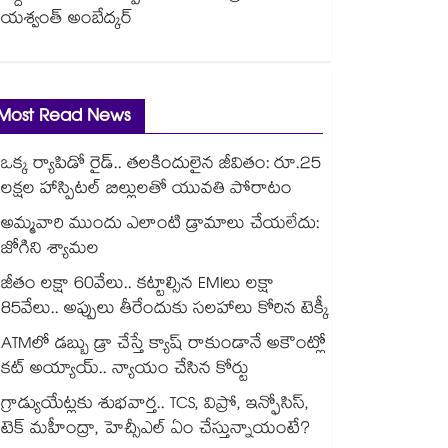
యశ్వంత్ అంబేద్కర్
Most Read News
ఒక్క ర్యాపిడో రైడ్.. తలకిందులైన జీవితం: రూ.25
లక్షల హాస్పిటల్ బిల్లులతో యువతి పోరాటం
అమ్మవారి ముందు ఎలాంటి డ్రామాలు చేయలేదు:
జోగిని శ్యామల
జీతం లక్షా 60వేలు.. కట్టాల్సిన EMIలు లక్షా
85వేలు.. అప్పులు తీరేందుకు సలహాలు కోరిన టెక్కీ
ATMలో డబ్బు డ్రా చేస్తే క్యాష్ రాకుండానే అకౌంట్లో
కట్ అయ్యాయ్.. న్యాయం చేసిన కోర్టు
గ్రాడ్యుయేట్లకు శుభవార్త.. TCS, విప్రో, ఇన్ఫోసిస్,
టెక్ మహీంద్రా, హెచ్సీఎల్ ఏం చేస్తున్నాయంటే?