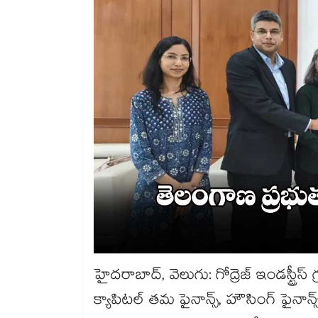
హైదరాబాద్​, వెలుగు: గోద్రెజ్ ఇండస్ట్రీస్ గ్ర
క్యాపిటల్ తమ ఫైనాన్స్, హౌసింగ్ ఫైనాన్