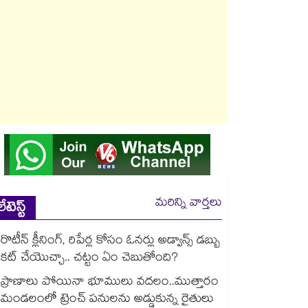
మరిన్ని వార్తలు
లేటెస్ట్
రొటీన్ క్లీనింగ్, రిపేర్ల కోసం ఓనర్లు అడ్వాన్స్ డబ్బు
కట్ చేయెుచ్చా.. చట్టం ఏం చెబుతోంది?
ప్రాణాలు పోయినా భూములు వదలం..ముత్తారం
మండలంలో ట్రెంచ్ పనులను అడ్డుకున్న రైతులు