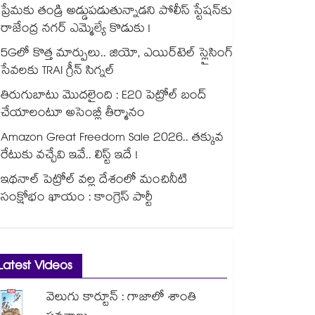
ప్రేమకు తండ్రి అడ్డుపడుతున్నాడని పోలీస్ స్టేషన్⁪కు
రాజేంద్ర నగర్ ఎమ్మెల్యే కొడుకు !
5Gలో కొత్త మార్పులు.. జియో, ఎయిర్‌టెల్ స్లైసింగ్
సేవలకు TRAI గ్రీన్ సిగ్నల్
తిరుగుబాటు మొదలైంది : E20 పెట్రోల్ బంద్
చేయాలంటూ అసెంబ్లీ తీర్మానం
Amazon Great Freedom Sale 2026.. తక్కువ
రేటుకు వచ్చేవి ఇవే.. లిస్ట్ ఇదే !
ఇథనాల్ పెట్రోల్ వల్ల దేశంలో మంచినీటి
సంక్షోభం ఖాయం : కాంగ్రెస్ పార్టీ
Latest Videos
వెలుగు కార్టూన్ : గాజాలో శాంతి