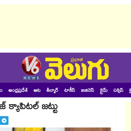
శం
ఆంధ్రప్రదేశ్
ఆట
తీన్మార్
టాకీస్
బిజినెస్
క్రైమ్
సక్సెస్
ల
్ క్యాపిటల్ జట్టు