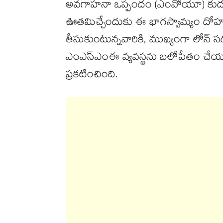
అవగాహనా ఒప్పందం (ఎంవోయూ) కుదుర్చ
ఊతమిచ్చేందుకు ఈ భాగస్వామ్యం దోహద
తీసుకుంటున్నవారికి, ముఖ్యంగా లోన్​
ఎంఎస్ఎంఈ వ్యవస్థను బలోపేతం చేయడం ఈ 
ప్రకటించింది.