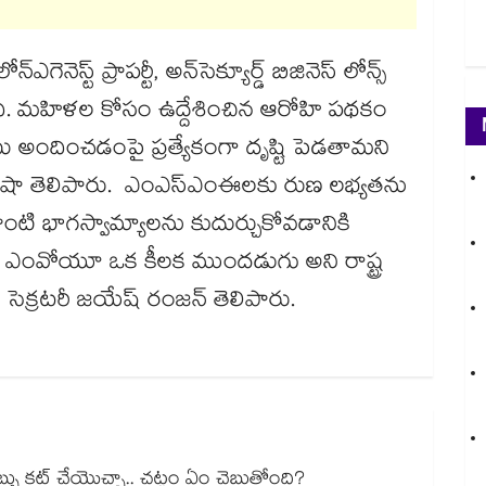
ెనెస్ట్ ప్రాపర్టీ, అన్‌‌‌‌‌‌‌‌సెక్యూర్డ్ బిజినెస్ లోన్స్
ది. మహిళల కోసం ఉద్దేశించిన ఆరోహి పథకం
పాటు అందించడంపై ప్రత్యేకంగా దృష్టి పెడతామని
ీష్ షా తెలిపారు. ఎంఎస్ఎంఈలకు రుణ లభ్యతను
ాంటి భాగస్వామ్యాలను కుదుర్చుకోవడానికి
 ఈ ఎంవోయూ ఒక కీలక ముందడుగు అని రాష్ట్ర
ఫ్ సెక్రటరీ జయేష్ రంజన్ తెలిపారు.
్ డబ్బు కట్ చేయెుచ్చా.. చట్టం ఏం చెబుతోంది?