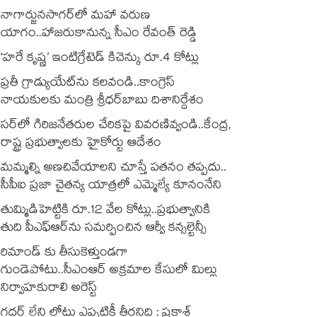
నాగార్జునసాగర్‌లో మహా వరుణ
యాగం..హాజరుకానున్న సీఎం రేవంత్ రెడ్డి
‘హరే కృష్ణ’ ఇంటిగ్రేటెడ్ కిచెన్కు రూ.4 కోట్లు
ప్రతీ గ్రాడ్యుయేట్‌‌‌‌‌‌‌‌ను కలవండి..కాంగ్రెస్‌‌‌‌‌‌‌‌
నాయకులకు మంత్రి శ్రీధర్‌‌‌‌‌‌‌‌బాబు దిశానిర్దేశం
సర్‌‌లో గిరిజనేతరుల చేరికపై వివరణివ్వండి..కేంద్ర,
రాష్ట్ర ప్రభుత్వాలకు హైకోర్టు ఆదేశం
మమ్మల్ని అణచివేయాలని చూస్తే పతనం తప్పదు..
సీపీఐ ప్రజా చైతన్య యాత్రలో ఎమ్మెల్యే కూనంనేని
తుమ్మిడిహెట్టికి రూ.12 వేల కోట్లు..ప్రభుత్వానికి
తుది పీఎఫ్‌‌ఆర్‌‌ను సమర్పించిన ఆర్వీ కన్సల్టెన్సీ
రిమాండ్ కు తీసుకెళ్తుండగా
గుండెపోటు..సీఎంఆర్ అక్రమాల కేసులో మిల్లు
నిర్వాహకురాలి అరెస్ట్
గద్దర్ లేని లోటు ఎప్పటికీ తీరనిది : ప్రకాశ్