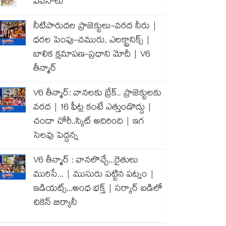
పవనాలు
నీటిపారుదల ప్రాజెక్టులు-వరద నీరు |
ధరల పెంపు-చమురు, ఎలక్ట్రానిక్స్ |
బాలిక క్షమాపణ-ప్రధాని మోదీ | V6
తీన్మార్
V6 తీన్మార్: వానలకు బ్రేక్.. ప్రాజెక్టులకు
వరద | 16 ఫీట్ల కంటే ఎత్తుండొద్దు |
చందా చోరీ..స్కిట్ అదిరింది | ఇగ
సెలవు పెద్దన్న
V6 తీన్మార్ : వానలొచ్చే...రైతులు
మురిసే... | ముసురు పట్టిన పట్నం |
ఇడియట్స్...అంధ భక్త్ | సర్కార్ బడిలో
చికెన్ బిర్యానీ