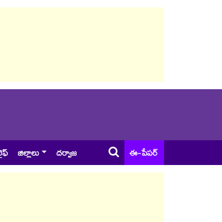
ైఫ్
జిల్లాలు
దర్వాజ
ఈ-పేపర్