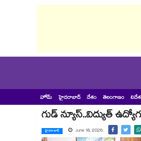
హోమ్
హైదరాబాద్
దేశం
తెలంగాణం
విదే
గుడ్ న్యూస్..విద్యుత్ ఉద్య
June 18, 2026
హైదరాబాద్