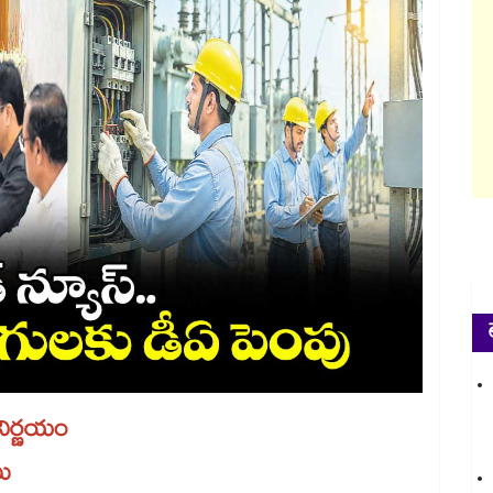
నిర్ణయం
ు