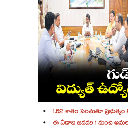
1.62 శాతం పెంచుతూ ప్రభుత్వం 
ఈ ఏడాది జనవరి 1 నుంచి అమల