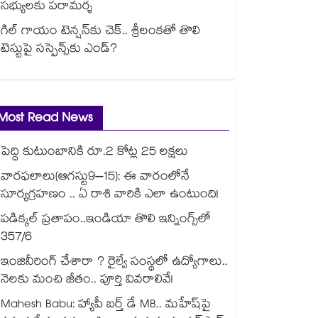
సభ్యులకు పరామర్శ
గిల్ గాయం టెన్షన్‌కు చెక్.. శ్రీలంకతో తొలి
టెస్టుపై సస్పెన్స్‌కు ఎండ్?
Most Read News
పెద్ది కుటుంబానికి రూ.2 కోట్ల 25 లక్షలు
వారఫలాలు(ఆగస్టు9–15): ఈ వారంలోనే
సూర్యగ్రహణం .. ఏ రాశి వారికి ఎలా ఉంటుంది!
పడిక్కల్‌‌ ప్రతాపం..ఇండియా తొలి ఇన్నింగ్స్‌‌లో
357/6
ఇంజినీరింగ్ చేశారా ? రైల్వే సంస్థలో ఉద్యోగాలు..
నెలకు మంచి జీతం.. పూర్తి వివరాలివే!
Mahesh Babu: హ్యాపీ బర్త్ డే MB.. మహేష్‌పై