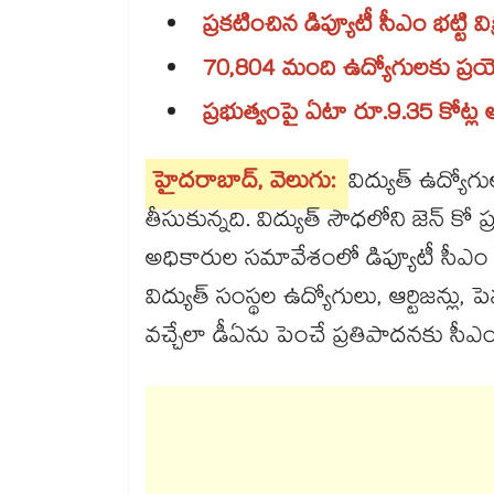
ప్రకటించిన డిప్యూటీ సీఎం భట్టి వి
70,804 మంది ఉద్యోగుల‌‌‌‌‌‌‌‌కు ప్రయోజ‌
ప్రభుత్వంపై ఏటా రూ.9.35 కోట్
హైదరాబాద్, వెలుగు:
విద్యుత్ ఉద్యో
తీసుకున్నది. విద్యుత్ సౌధ‌‌‌‌‌‌‌‌లోని జెన్ కో
అధికారుల స‌‌‌‌‌‌‌‌మావేశంలో డిప్యూటీ సీఎ
విద్యుత్ సంస్థల ఉద్యోగులు, ఆర్టిజన్లు
వచ్చేలా డీఏను పెంచే ప్రతిపాదనకు సీఎం ప‌