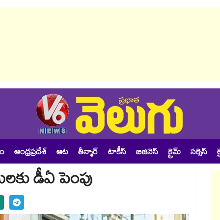
శం
ఆంధ్రప్రదేశ్
ఆట
తీన్మార్
టాకీస్
బిజినెస్
క్రైమ్
సక్సెస్
ల
ోగులకు డీఏ పెంపు