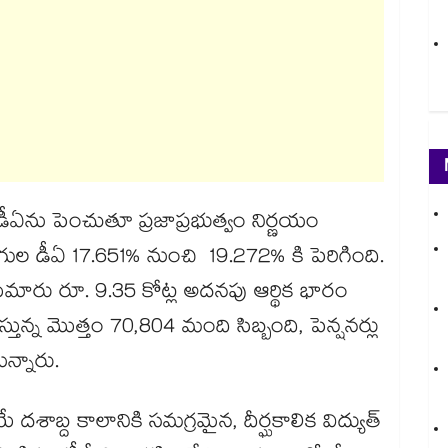
మేర డీఏను పెంచుతూ ప్రజాప్రభుత్వం నిర్ణయం
ోగుల డీఏ 17.651% నుంచి 19.272% కి పెరిగింది.
లకు సుమారు రూ. 9.35 కోట్ల అదనపు ఆర్థిక భారం
ి చేస్తున్న మొత్తం 70,804 మంది సిబ్బంది, పెన్షనర్లు
ున్నారు.
 దశాబ్ద కాలానికి సమగ్రమైన, దీర్ఘకాలిక విద్యుత్