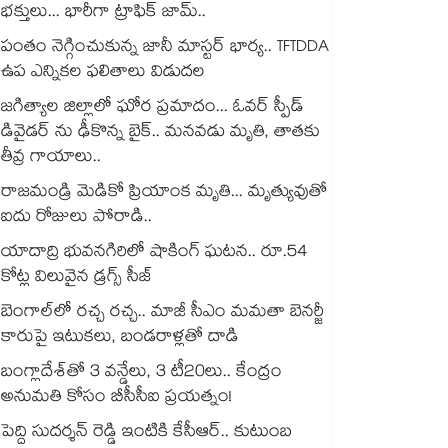
భక్తులు... భారీగా ట్రాఫిక్ జామ్..
పంతం నెగ్గించుకున్న జానీ మాస్టర్ భార్య.. TFTDDA
ఉప ఎన్నికల ఫలితాలు విడుదల
జగిత్యాల జిల్లాలో ఘోర ప్రమాదం... ఓవర్ స్పీడ్
డివైడర్ ను ఢీకొన్న బైక్.. మనవడు మృతి, తాతకు
తీవ్ర గాయాలు..
రాజమండ్రి మెడికో ప్రియాంక మృతి... మృత్యువుతో
ఐదు రోజులు పోరాడి..
యాదాద్రి భువనగిరిలో షాకింగ్ ఘటన.. రూ.54
కోట్ల విలువైన డ్రగ్స్ సీజ్
బెంగాల్⁭లో రచ్చ రచ్చ.. మాజీ సీఎం మమతా బెనర్జీ
కారుపై ఇటుకలు, బండరాళ్లతో దాడి
బంగ్లాదేశ్⁬తో 3 వన్డేలు, 3 టీ20లు.. కేంద్రం
అనుమతి కోసం బీసీసీఐ ప్రయత్నం!
పెద్ది సుదర్శన్ రెడ్డి ఇంటికి కేసీఆర్.. కుటుంబ