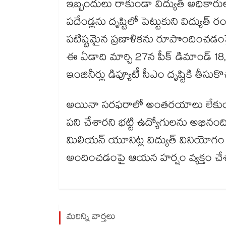
ఇబ్బందులు రాకుండా విద్యుత్ అధికారులు స‌‌‌‌‌‌‌‌‌‌‌‌‌‌‌‌‌‌‌‌‌‌‌‌‌‌‌‌‌‌‌‌‌‌‌‌‌‌‌‌‌‌‌‌‌‌‌‌‌‌‌‌‌‌‌‌‌‌‌
ప‌‌‌‌‌‌‌‌‌‌‌‌‌‌‌‌‌‌‌‌‌‌‌‌‌‌‌‌‌‌‌‌‌‌‌‌‌‌‌‌‌‌‌‌‌‌‌‌‌‌‌‌‌‌‌‌‌‌‌‌‌‌‌‌‌‌‌‌‌‌‌‌‌‌‌‌‌‌‌‌‌‌‌‌‌‌‌‌‌‌‌‌‌‌‌‌‌‌‌‌
పటిష్టమైన ప్రణాళికను రూపొందించడంపై ఆయ‌‌‌‌‌‌‌‌‌‌‌‌‌‌‌‌‌‌‌‌‌‌‌‌‌‌‌‌‌‌‌‌‌‌‌‌‌‌‌‌‌‌‌‌‌‌‌‌‌‌‌‌‌‌‌‌‌‌‌‌‌‌‌‌‌‌‌‌‌‌‌‌‌‌‌‌‌‌‌‌‌‌‌‌‌‌‌‌‌‌‌‌‌‌‌‌‌‌‌‌‌‌‌‌‌‌‌‌‌‌‌‌‌‌‌‌‌‌‌‌‌‌‌‌‌‌‌‌న అధికారులుకు ప‌‌‌‌‌‌‌‌‌‌‌‌‌‌‌‌‌‌‌‌‌‌‌‌‌‌‌‌‌‌‌‌‌‌‌‌‌‌‌‌‌‌‌‌‌‌‌‌‌‌‌‌‌‌‌‌‌‌‌‌‌‌‌‌‌‌‌‌‌‌‌‌‌‌‌‌‌‌‌‌‌‌
ఈ ఏడాది మార్చి 27న పీక్ డిమాండ్ 18,548 మెగావాట్లకు చేరింద‌‌‌‌‌‌‌‌‌‌‌‌‌‌‌‌‌‌‌‌‌‌‌‌‌‌‌‌‌‌‌‌‌‌‌‌‌‌‌‌‌‌
ఇంజినీర్లు డిప్యూటీ సీఎం దృష్టికి తీసుకొ
అయినా స‌‌‌‌‌‌‌‌‌‌‌‌‌‌‌‌‌‌‌‌‌‌‌‌‌‌‌‌‌‌‌‌‌‌‌‌‌‌‌‌‌‌‌‌‌‌‌‌‌‌‌‌‌‌‌‌‌‌‌‌‌‌‌‌‌‌‌‌‌‌‌‌‌‌‌‌‌‌‌‌‌‌‌‌‌‌‌‌‌‌‌‌‌‌‌‌‌‌‌‌‌‌‌‌‌‌‌‌‌‌‌‌‌‌‌‌‌‌‌‌‌‌‌‌‌‌‌‌ర‌‌‌‌‌‌‌‌‌‌‌‌‌‌‌‌‌‌‌‌‌‌‌‌‌‌‌‌‌‌‌‌‌‌‌‌‌‌‌‌‌‌‌‌‌‌‌‌‌‌‌‌‌‌‌‌‌‌‌‌‌‌‌‌‌‌‌‌‌‌‌‌‌‌‌‌‌‌‌‌‌‌‌‌‌‌‌‌‌‌‌‌‌‌‌‌‌‌‌‌‌‌‌‌‌‌‌‌‌‌‌‌‌‌‌‌‌‌‌‌‌‌‌‌‌‌‌‌ఫ‌‌‌‌‌‌‌‌‌‌‌‌‌‌‌‌‌‌‌‌‌‌‌‌‌‌‌‌‌‌‌‌‌‌‌‌‌‌‌‌‌‌‌‌‌‌‌‌‌‌‌‌‌‌‌‌‌‌‌‌‌‌‌‌‌‌‌‌‌‌‌‌‌‌‌‌‌‌‌‌‌‌‌‌‌‌‌‌‌‌‌‌‌‌‌‌‌‌‌‌‌‌‌‌‌‌‌‌‌‌‌‌‌‌‌‌‌‌‌‌‌‌‌‌‌‌‌‌రాలో అంత‌‌‌‌‌‌‌‌‌‌‌‌‌‌‌‌‌‌‌‌‌‌‌‌‌‌‌‌‌‌‌‌‌‌‌‌‌‌‌‌‌
ప‌‌‌‌‌‌‌‌‌‌‌‌‌‌‌‌‌‌‌‌‌‌‌‌‌‌‌‌‌‌‌‌‌‌‌‌‌‌‌‌‌‌‌‌‌‌‌‌‌‌‌‌‌‌‌‌‌‌‌‌‌‌‌‌‌‌‌‌‌‌‌‌‌‌‌‌‌‌‌‌‌‌‌‌‌‌‌‌‌‌‌‌‌‌‌‌‌‌‌‌‌‌‌‌‌‌‌‌‌‌‌‌‌‌‌‌‌‌‌‌‌‌‌‌‌‌‌‌ని చేశార‌‌‌‌‌‌‌‌‌‌‌‌‌‌
మిలియన్ యూనిట్ల విద్యుత్ వినియోగం న‌‌‌‌‌‌‌‌‌‌‌‌‌‌‌‌‌‌‌‌‌‌‌‌‌‌‌‌‌‌‌‌‌‌‌‌‌‌‌‌‌‌‌‌‌‌‌‌‌‌‌‌‌‌‌‌‌‌‌‌
అందించ‌‌‌‌‌‌‌‌‌‌‌‌‌‌‌‌‌‌‌‌‌‌‌‌‌‌‌‌‌‌‌‌‌‌‌‌‌‌‌‌‌‌‌‌‌‌‌‌‌‌‌‌‌‌‌‌‌‌‌‌‌‌‌‌‌‌‌‌‌‌‌‌‌‌‌‌‌‌‌‌‌‌‌‌‌‌‌‌‌‌‌‌‌‌‌‌‌‌‌‌‌‌‌‌‌‌‌‌‌‌‌‌‌‌‌‌‌‌‌‌‌‌‌‌‌‌‌‌డంపై ఆయ‌‌‌‌‌‌‌‌‌‌‌‌‌‌‌‌‌‌‌‌‌‌‌‌‌‌‌‌‌‌‌‌‌‌‌‌‌‌‌‌‌‌‌‌‌‌‌‌‌‌‌‌‌‌‌‌‌‌‌‌‌‌‌‌‌‌‌‌‌‌‌‌‌‌‌‌‌‌‌‌‌‌‌‌‌‌‌‌‌‌‌‌‌‌‌‌‌‌‌‌‌‌‌‌‌‌‌‌‌‌‌‌‌‌‌‌‌‌‌‌‌‌‌‌‌‌‌‌న హ‌‌‌‌‌‌‌‌‌‌‌‌‌‌‌‌‌‌‌‌‌‌‌‌‌‌‌‌‌‌‌‌‌‌‌‌‌‌‌‌‌‌‌‌‌‌‌‌‌‌‌‌‌‌‌‌‌‌‌‌‌‌‌‌‌‌‌‌‌‌‌‌‌‌‌‌‌‌‌‌‌‌‌‌‌‌‌‌‌‌‌‌‌‌‌‌
మరిన్ని వార్తలు