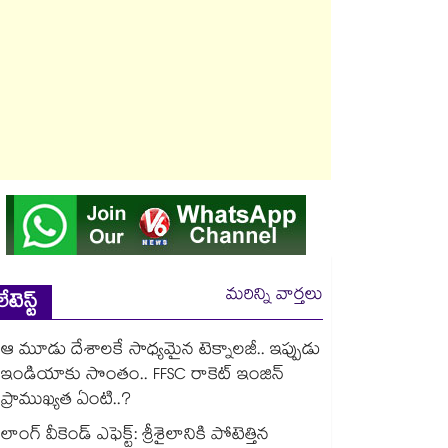
మరిన్ని వార్తలు
లేటెస్ట్
ఆ మూడు దేశాలకే సాధ్యమైన టెక్నాలజీ.. ఇప్పుడు
ఇండియాకు సొంతం.. FFSC రాకెట్ ఇంజిన్
ప్రాముఖ్యత ఏంటి..?
లాంగ్ వీకెండ్ ఎఫెక్ట్: శ్రీశైలానికి పోటెత్తిన