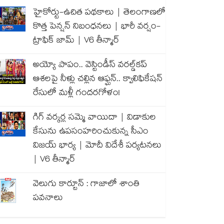
హైకోర్టు-ఉచిత పథకాలు | తెలంగాణలో
కొత్త పెన్షన్ నిబంధనలు | భారీ వర్షం-
ట్రాఫిక్ జామ్ | V6 తీన్మార్
అయ్యో పాపం.. వెస్టిండీస్ వరల్డ్‌కప్
ఆశలపై నీళ్లు చల్లిన ఆఫ్ఘన్.. క్వాలిఫికేషన్
రేసులో మళ్లీ గందరగోళం!
గిగ్ వర్కర్ల సమ్మె వాయిదా | విడాకుల
కేసును ఉపసంహరించుకున్న సీఎం
విజయ్ భార్య | మోదీ విదేశీ పర్యటనలు
| V6 తీన్మార్
వెలుగు కార్టూన్ : గాజాలో శాంతి
పవనాలు