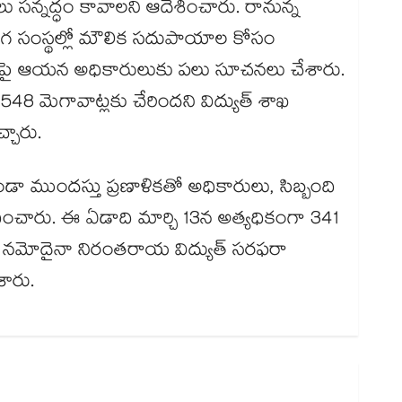
‌‌‌‌‌‌‌‌‌‌‌‌‌‌‌‌‌‌‌‌‌‌‌‌‌‌‌‌‌‌‌‌‌‌‌‌‌‌‌‌‌‌‌‌‌‌‌‌‌‌‌‌‌‌‌‌‌‌‌‌‌‌‌‌‌‌‌‌‌న్నద్ధం కావాలని ఆదేశించారు. రానున్న
‌‌‌‌‌‌‌‌‌‌‌‌‌‌‌‌‌‌‌‌‌‌‌‌‌‌‌‌దేండ్లను దృష్టిలో పెట్టుకుని విద్యుత్ రంగ సంస్థల్లో మౌలిక సదుపాయాల కోసం
‌‌‌‌‌‌‌‌‌‌‌‌‌‌‌‌‌‌‌‌‌‌‌‌‌‌‌‌‌‌‌‌‌‌‌‌‌‌‌‌‌‌‌‌‌‌లు సూచ‌‌‌‌‌‌‌‌‌‌‌‌‌‌‌‌‌‌‌‌‌‌‌‌‌‌‌‌‌‌‌‌‌‌‌‌‌‌‌‌‌‌‌‌‌‌‌‌‌‌‌‌‌‌‌‌‌‌‌‌‌‌‌‌‌‌‌‌‌‌‌‌‌‌‌‌‌‌‌‌‌‌‌‌‌‌‌‌‌‌‌‌‌‌‌‌‌‌‌‌‌‌‌‌‌‌‌‌‌‌‌‌‌‌‌‌‌‌‌‌‌‌‌‌‌‌‌‌న‌‌‌‌‌‌‌‌‌‌‌‌‌‌‌‌‌‌‌‌‌‌‌‌‌‌‌‌‌‌‌‌‌‌‌‌‌‌‌‌‌‌‌‌‌‌‌‌‌‌‌‌‌‌‌‌‌‌‌‌‌‌‌‌‌‌‌‌‌‌‌‌‌‌‌‌‌‌‌‌‌‌‌‌‌‌‌‌‌‌‌‌‌‌‌‌‌‌‌‌‌‌‌‌‌‌‌‌‌‌‌‌‌‌‌‌‌‌‌‌‌‌‌‌‌‌‌‌లు చేశారు.
‌‌‌‌‌‌‌‌‌‌‌‌‌‌‌‌‌‌‌‌‌‌‌‌‌‌‌‌‌‌‌‌‌‌‌‌‌‌‌‌‌‌‌‌‌‌‌‌‌‌‌‌‌‌‌‌‌‌‌‌‌‌‌‌‌‌‌‌‌‌‌‌‌‌‌‌‌‌‌‌‌‌‌‌‌‌ని విద్యుత్​ శాఖ
చ్చారు.
‌‌‌‌‌‌‌‌‌‌‌‌‌‌‌‌‌‌‌‌‌‌‌‌‌‌‌‌‌‌‌‌‌‌‌‌‌‌‌‌‌‌‌‌‌‌‌‌‌‌‌‌‌‌‌‌‌‌‌‌‌‌‌‌‌‌‌‌‌‌‌‌‌‌‌‌‌‌‌‌‌‌‌‌‌‌‌ర‌‌‌‌‌‌‌‌‌‌‌‌‌‌‌‌‌‌‌‌‌‌‌‌‌‌‌‌‌‌‌‌‌‌‌‌‌‌‌‌‌‌‌‌‌‌‌‌‌‌‌‌‌‌‌‌‌‌‌‌‌‌‌‌‌‌‌‌‌‌‌‌‌‌‌‌‌‌‌‌‌‌‌‌‌‌‌‌‌‌‌‌‌‌‌‌‌‌‌‌‌‌‌‌‌‌‌‌‌‌‌‌‌‌‌‌‌‌‌‌‌‌‌‌‌‌‌‌యాలు లేకుండా ముంద‌‌‌‌‌‌‌‌‌‌‌‌‌‌‌‌‌‌‌‌‌‌‌‌‌‌‌‌‌‌‌‌‌‌‌‌‌‌‌‌‌‌‌‌‌‌‌‌‌‌‌‌‌‌‌‌‌‌‌‌‌‌‌‌‌‌‌‌‌‌‌‌‌‌‌‌‌‌‌‌‌‌‌‌‌‌‌‌‌‌‌‌‌‌‌‌‌‌‌‌‌‌‌‌‌‌‌‌‌‌‌‌‌‌‌‌‌‌‌‌‌‌‌‌‌‌‌‌స్తు ప్రణాళిక‌‌‌‌‌‌‌‌‌‌‌‌‌‌‌‌‌‌‌‌‌‌‌‌‌‌‌‌‌‌‌‌‌‌‌‌‌‌‌‌‌‌‌‌‌‌‌‌‌‌‌‌‌‌‌‌‌‌‌‌‌‌‌‌‌‌‌‌‌‌‌‌‌‌‌‌‌‌‌‌‌‌‌‌‌‌‌‌‌‌‌‌‌‌‌‌‌‌‌‌‌‌‌‌‌‌‌‌‌‌‌‌‌‌‌‌‌‌‌‌‌‌‌‌‌‌‌‌తో అధికారులు, సిబ్బంది
‌‌‌‌‌‌‌‌‌‌‌‌‌‌‌‌‌‌‌‌‌‌‌‌‌‌‌‌‌‌‌‌‌‌‌‌‌‌‌‌‌‌‌‌‌‌‌‌‌‌‌‌‌‌‌‌‌‌‌‌‌‌‌‌‌‌‌‌‌‌‌‌‌‌‌‌‌‌‌‌‌‌‌‌‌‌‌‌‌‌‌‌‌‌‌‌‌‌‌‌‌‌‌‌‌‌‌‌‌‌‌‌‌‌ని భట్టి ఉద్యోగులను అభినందించారు. ఈ ఏడాది మార్చి 13న అత్యధికంగా 341
‌‌‌‌‌‌‌‌‌‌‌‌‌‌‌‌‌‌‌‌‌‌‌‌‌‌‌‌‌‌‌‌‌‌‌‌‌‌‌‌‌‌‌‌‌‌‌‌‌‌‌‌‌‌‌‌‌‌‌‌‌‌‌‌‌‌‌‌మోదైనా నిరంతరాయ విద్యుత్ సరఫరా
‌‌‌‌‌‌‌‌‌‌‌‌‌‌‌‌‌‌‌‌‌‌‌‌‌‌‌‌‌‌‌‌ర్షం వ్యక్తం చేశారు.