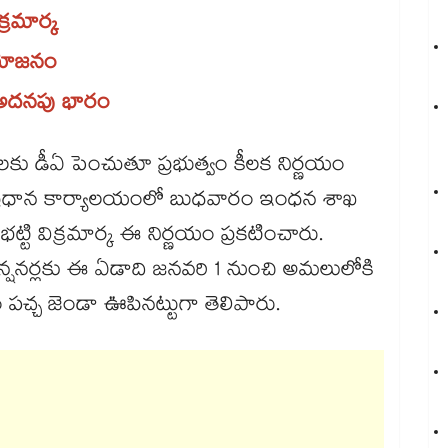
క్రమార్క
‌‌‌‌‌‌‌నం
ల అదనపు భారం
గులకు డీఏ పెంచుతూ ప్రభుత్వం కీలక నిర్ణయం
 ప్రధాన కార్యాల‌‌‌‌‌‌‌‌యంలో బుధవారం ఇంధ‌‌‌‌‌‌‌‌న శాఖ
ం భట్టి విక్రమార్క ఈ నిర్ణయం ప్రకటించారు.
, పెన్షనర్లకు ఈ ఏడాది జనవరి 1 నుంచి అమలులోకి
‌‌‌‌‌‌‌చ్చ జెండా ఊపినట్టుగా తెలిపారు.