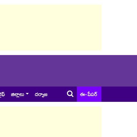
ైఫ్
జిల్లాలు
దర్వాజ
ఈ-పేపర్