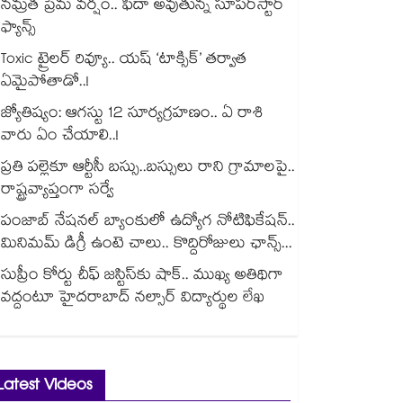
నమ్రత ప్రేమ వర్షం.. ఫిదా అవుతున్న సూపర్‌స్టార్
ఫ్యాన్స్
Toxic ట్రైలర్ రివ్యూ.. యష్ ‘టాక్సిక్’ తర్వాత
ఏమైపోతాడో..!
జ్యోతిష్యం: ఆగస్టు 12 సూర్యగ్రహణం.. ఏ రాశి
వారు ఏం చేయాలి..!
ప్రతి పల్లెకూ ఆర్టీసీ బస్సు..బస్సులు రాని గ్రామాలపై..
రాష్ట్రవ్యాప్తంగా సర్వే
పంజాబ్ నేషనల్ బ్యాంకులో ఉద్యోగ నోటిఫికేషన్..
మినిమమ్ డిగ్రీ ఉంటె చాలు.. కొద్దిరోజులు ఛాన్స్...
సుప్రీం కోర్టు చీఫ్ జస్టిస్⁭కు షాక్.. ముఖ్య అతిథిగా
వద్దంటూ హైదరాబాద్ నల్సార్ విద్యార్థుల లేఖ
Latest Videos