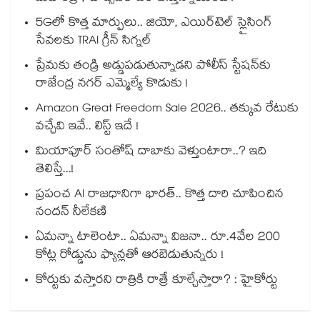
5Gలో కొత్త మార్పులు.. జియో, ఎయిర్‌టెల్ స్లైసింగ్
సేవలకు TRAI గ్రీన్ సిగ్నల్
ప్రేమకు తండ్రి అడ్డుపడుతున్నాడని పోలీస్ స్టేషన్⁪కు
రాజేంద్ర నగర్ ఎమ్మెల్యే కొడుకు !
Amazon Great Freedom Sale 2026.. తక్కువ రేటుకు
వచ్చేవి ఇవే.. లిస్ట్ ఇదే !
మియాపూర్ సంతోష్ దాబాకు వెళ్తుంటారా..? ఇది
తెలిస్తే...!
ప్రపంచ AI రాజధానిగా భారత్.. కొత్త దారి చూపించిన
నందన్ నీలేకణి
ఏమన్నా టాలెంటా.. ఏమన్నా విజనా.. రూ.4వేల 200
కోట్ల రోడ్డును ఫ్యాన్లతో ఆరబెడుతున్నరు !
కోర్టుకు వస్తారని రాత్రికి రాత్రే కూల్చేస్తారా? : హైకోర్టు