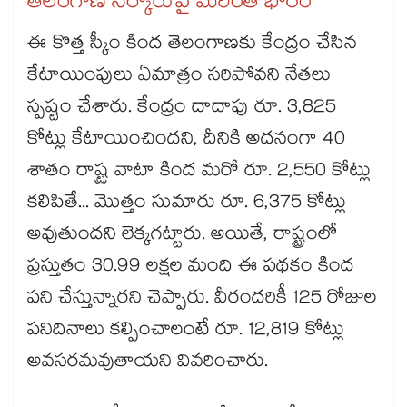
తెలంగాణ సర్కారుపై మరింత భారం
ఈ కొత్త స్కీం కింద తెలంగాణకు కేంద్రం చేసిన
కేటాయింపులు ఏమాత్రం సరిపోవని నేతలు
స్పష్టం చేశారు. కేంద్రం దాదాపు రూ. 3,825
కోట్లు కేటాయించిందని, దీనికి అదనంగా 40
శాతం రాష్ట్ర వాటా కింద మరో రూ. 2,550 కోట్లు
కలిపితే... మొత్తం సుమారు రూ. 6,375 కోట్లు
అవుతుందని లెక్కగట్టారు. అయితే, రాష్ట్రంలో
ప్రస్తుతం 30.99 లక్షల మంది ఈ పథకం కింద
పని చేస్తున్నారని చెప్పారు. వీరందరికీ 125 రోజుల
పనిదినాలు కల్పించాలంటే రూ. 12,819 కోట్లు
అవసరమవుతాయని వివరించారు.