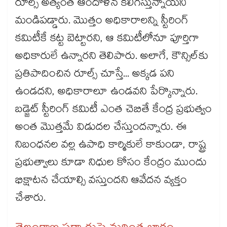
రూల్స్ అత్యంత ఆందోళన కలిగిస్తున్నాయని
మండిపడ్డారు. మొత్తం అధికారాలన్ని స్టీరింగ్
కమిటీకే కట్ట బెట్టారని, ఆ కమిటీలోనూ పూర్తిగా
అధికారులే ఉన్నారని తెలిపారు. అలాగే, కౌన్సిల్‌‌‌‌‌‌‌‌‌‌‌‌‌‌‌‌‌‌‌‌‌‌‌‌‌‌‌‌‌‌‌‌‌‌‌‌‌‌‌‌‌‌‌‌‌‌‌‌‌‌‌‌‌‌‌‌‌‌‌‌‌‌‌‌‌‌‌‌‌‌‌‌‌‌‌‌‌‌‌‌‌‌‌‌‌‌‌‌‌‌‌‌‌‌‌‌‌‌‌‌‌‌‌‌‌‌‌‌‌‌‌‌‌‌‌‌‌‌‌‌‌‌‌‌‌‌‌‌కు
ప్రతిపాదించిన రూల్స్ చూస్తే... అక్కడ పని
ఉండదని, అధికారాలూ ఉండవని పేర్కొన్నారు.
బడ్జెట్ స్టీరింగ్ కమిటీ ఎంత చెబితే కేంద్ర ప్రభుత్వం
అంత మొత్తమే విడుదల చేస్తుందన్నారు. ఈ
నిబంధనల వల్ల ఉపాధి కార్మికులే కాకుండా, రాష్ట్ర
ప్రభుత్వాలు కూడా నిధుల కోసం కేంద్రం ముందు
భిక్షాటన చేయాల్సి వస్తుందని ఆవేదన వ్యక్తం
చేశారు.