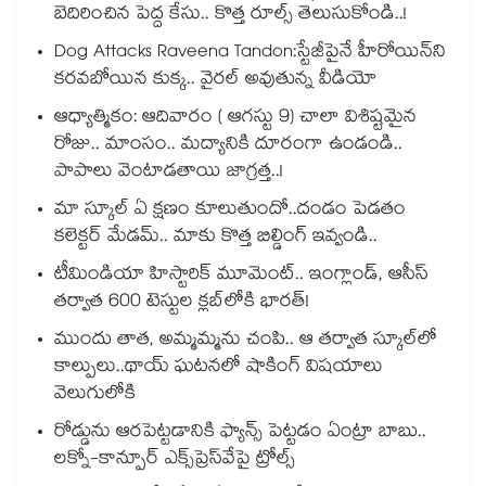
బెదిరించిన పెద్ద కేసు.. కొత్త రూల్స్ తెలుసుకోండి..!
Dog Attacks Raveena Tandon:స్టేజీపైనే హీరోయిన్⁬ని
కరవబోయిన కుక్క.. వైరల్ అవుతున్న వీడియో
ఆధ్యాత్మికం: ఆదివారం ( ఆగస్టు 9) చాలా విశిష్టమైన
రోజు.. మాంసం.. మద్యానికి దూరంగా ఉండండి..
పాపాలు వెంటాడతాయి జాగ్రత్త..!
మా స్కూల్ ఏ క్షణం కూలుతుందో..దండం పెడతం
కలెక్టర్ మేడమ్.. మాకు కొత్త బిల్డింగ్ ఇవ్వండి..
టీమిండియా హిస్టారిక్ మూమెంట్.. ఇంగ్లాండ్, ఆసీస్
తర్వాత 600 టెస్టుల క్లబ్‌లోకి భారత్!
ముందు తాత, అమ్మమ్మను చంపి.. ఆ తర్వాత స్కూల్‌లో
కాల్పులు..థాయ్ ఘటనలో షాకింగ్ విషయాలు
వెలుగులోకి
రోడ్డును ఆరపెట్టడానికి ఫ్యాన్స్ పెట్టడం ఏంట్రా బాబు..
లక్నో-కాన్పూర్ ఎక్స్‌ప్రెస్‌వేపై ట్రోల్స్