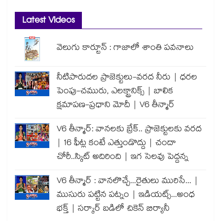
Latest Videos
వెలుగు కార్టూన్ : గాజాలో శాంతి పవనాలు
నీటిపారుదల ప్రాజెక్టులు-వరద నీరు | ధరల
పెంపు-చమురు, ఎలక్ట్రానిక్స్ | బాలిక
క్షమాపణ-ప్రధాని మోదీ | V6 తీన్మార్
V6 తీన్మార్: వానలకు బ్రేక్.. ప్రాజెక్టులకు వరద
| 16 ఫీట్ల కంటే ఎత్తుండొద్దు | చందా
చోరీ..స్కిట్ అదిరింది | ఇగ సెలవు పెద్దన్న
V6 తీన్మార్ : వానలొచ్చే...రైతులు మురిసే... |
ముసురు పట్టిన పట్నం | ఇడియట్స్...అంధ
భక్త్ | సర్కార్ బడిలో చికెన్ బిర్యానీ