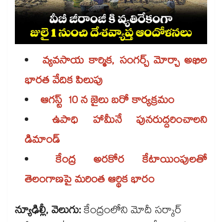
వ్యవసాయ కార్మిక, సంగర్చ్ మోర్చా అఖిల
భారత వేదిక పిలుపు
ఆగస్ట్ 10 న జైలు బరో కార్యక్రమం
ఉపాధి హామీనే పునరుద్దరించాలని
డిమాండ్
కేంద్ర అరకోర కేటాయింపులతో
తెలంగాణపై మరింత ఆర్థిక భారం
న్యూఢిల్లీ, వెలుగు:
కేంద్రంలోని మోదీ సర్కార్