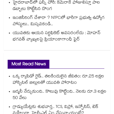
హైదరాబాద్‌లో ఫన్నీ చోరీ: కెమెరాకే ఫోజులిస్తూ పాల
డబ్బాలు కొట్టేసిన దొంగ
ఇంజినీరింగ్ చేశారా ? NTPCలో భారీగా ప్రభుత్వ ఉద్యోగ
పోస్టులు.. మిస్సవకండి..
యువతకు ఆయన సర్టిఫికెట్ అవసరంలేదు : మోహన్
భగవత్ వ్యాఖ్యలపై ప్రియాంకాగాంధీ ఫైర్
Most Read News
ఒక్క ర్యాపిడో రైడ్.. తలకిందులైన జీవితం: రూ.25 లక్షల
హాస్పిటల్ బిల్లులతో యువతి పోరాటం
జర్మనీ నేర్చుకుంది.. కొలువు కొట్టింది.. నెలకు రూ.3 లక్షల
50 వేలు
గ్రాడ్యుయేట్లకు శుభవార్త.. TCS, విప్రో, ఇన్ఫోసిస్, టెక్
మహీంద్రా, హెచ్సీఎల్ ఏం చేస్తున్నాయంటే?