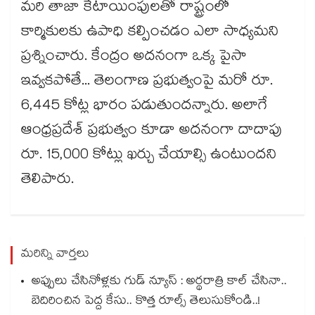
మరి తాజా కేటాయింపులతో రాష్ట్రంలో
కార్మికులకు ఉపాధి కల్పించడం ఎలా సాధ్యమని
ప్రశ్నించారు. కేంద్రం అదనంగా ఒక్క పైసా
ఇవ్వకపోతే... తెలంగాణ ప్రభుత్వంపై మరో రూ.
6,445 కోట్ల భారం పడుతుందన్నారు. అలాగే
ఆంధ్రప్రదేశ్ ప్రభుత్వం కూడా అదనంగా దాదాపు
రూ. 15,000 కోట్లు ఖర్చు చేయాల్సి ఉంటుందని
తెలిపారు.
మరిన్ని వార్తలు
అప్పులు చేసినోళ్లకు గుడ్ న్యూస్ : అర్థరాత్రి కాల్ చేసినా..
బెదిరించిన పెద్ద కేసు.. కొత్త రూల్స్ తెలుసుకోండి..!