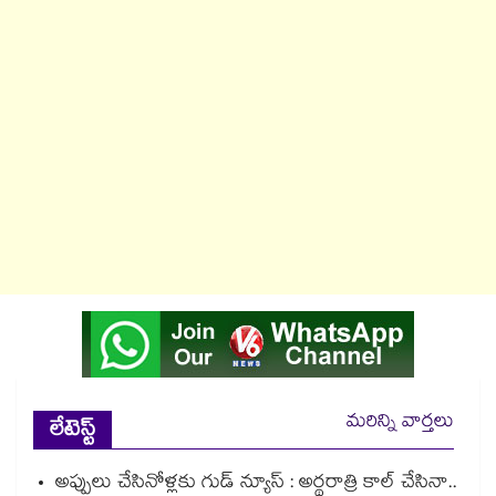
మరిన్ని వార్తలు
లేటెస్ట్
అప్పులు చేసినోళ్లకు గుడ్ న్యూస్ : అర్థరాత్రి కాల్ చేసినా..