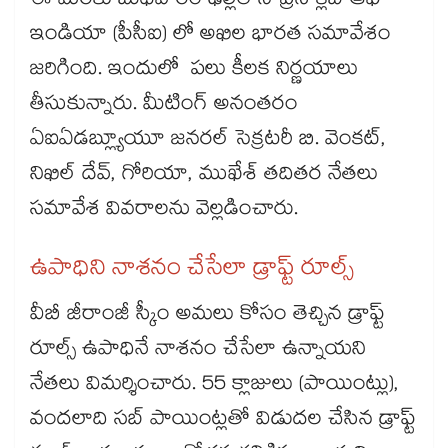
ఈ మేరకు బుధవారం ఢిల్లీలోని ప్రెస్ క్లబ్ ఆఫ్
ఇండియా (పీసీఐ) లో అఖిల భారత సమావేశం
జరిగింది. ఇందులో పలు కీలక నిర్ణయాలు
తీసుకున్నారు. మీటింగ్ అనంతరం
ఏఐఏడబ్ల్యూయూ జనరల్ సెక్రటరీ బి. వెంకట్,
నిఖిల్ దేవ్, గోరియా, ముఖేశ్ తదితర నేతలు
సమావేశ వివరాలను వెల్లడించారు.
ఉపాధిని నాశనం చేసేలా డ్రాఫ్ట్ రూల్స్‌‌‌‌‌‌‌‌‌‌‌‌‌‌‌‌‌‌‌‌‌‌‌‌‌‌‌‌‌‌‌‌‌‌‌‌‌‌‌‌‌‌‌‌‌‌‌‌‌‌‌‌‌‌‌‌‌‌‌‌‌‌‌‌‌‌‌‌‌‌‌‌‌‌‌‌‌‌‌‌‌‌‌‌‌‌‌‌‌‌‌‌‌‌‌‌‌‌‌‌‌‌‌‌‌‌‌‌‌‌‌‌‌‌‌‌‌‌‌‌‌‌‌‌‌‌‌‌
వీబీ జీరాంజీ స్కీం అమలు కోసం తెచ్చిన డ్రాఫ్ట్
రూల్స్ ఉపాధినే నాశనం చేసేలా ఉన్నాయని
నేతలు విమర్శించారు. 55 క్లాజులు (పాయింట్లు),
వందలాది సబ్ పాయింట్లతో విడుదల చేసిన డ్రాఫ్ట్