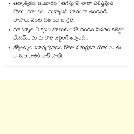
ఆధ్యాత్మికం: ఆదివారం ( ఆగస్టు 9) చాలా విశిష్టమైన
రోజు.. మాంసం.. మద్యానికి దూరంగా ఉండండి..
పాపాలు వెంటాడతాయి జాగ్రత్త..!
మా స్కూల్ ఏ క్షణం కూలుతుందో..దండం పెడతం కలెక్టర్
మేడమ్.. మాకు కొత్త బిల్డింగ్ ఇవ్వండి..
జ్యోతిష్యం: సూర్యగ్రహణం రోజు చతుర్గ్రహ యోగం.. ఈ
రాశుల వారికి జాక్ పాట్!