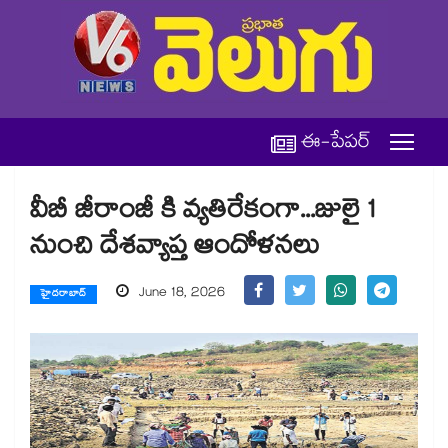
ఈ-పేపర్
వీబీ జీరాంజీ కి వ్యతిరేకంగా...జులై 1
నుంచి దేశవ్యాప్త ఆందోళనలు
June 18, 2026
హైదరాబాద్