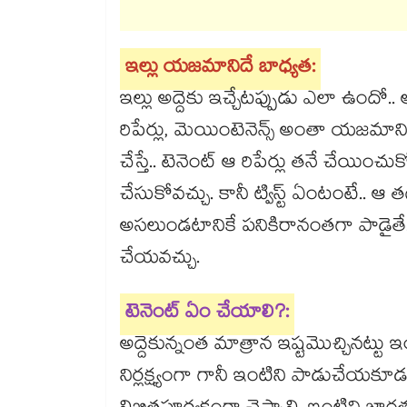
ఇల్లు యజమానిదే బాధ్యత:
ఇల్లు అద్దెకు ఇచ్చేటప్పుడు ఎలా ఉందో
రిపేర్లు, మెయింటెనెన్స్ అంతా యజమ
చేస్తే.. టెనెంట్ ఆ రిపేర్లు తనే చేయించుక
చేసుకోవచ్చు. కానీ ట్విస్ట్ ఏంటంటే.. 
అసలుండటానికే పనికిరానంతగా పాడైతే.. 
చేయవచ్చు.
టెనెంట్ ఏం చేయాలి?:
అద్దెకున్నంత మాత్రాన ఇష్టమొచ్చినట్టు
నిర్లక్ష్యంగా గానీ ఇంటిని పాడుచేయకూడ