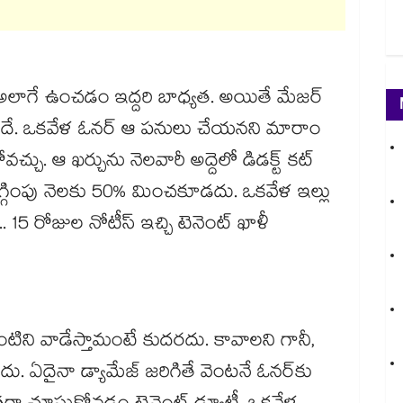
.. అలాగే ఉంచడం ఇద్దరి బాధ్యత. అయితే మేజర్
ానిదే. ఒకవేళ ఓనర్ ఆ పనులు చేయనని మారాం
ోవచ్చు. ఆ ఖర్చును నెలవారీ అద్దెలో డిడక్ట్ కట్
ఆ తగ్గింపు నెలకు 50% మించకూడదు. ఒకవేళ ఇల్లు
15 రోజుల నోటీస్ ఇచ్చి టెనెంట్ ఖాళీ
 ఇంటిని వాడేస్తామంటే కుదరదు. కావాలని గానీ,
దు. ఏదైనా డ్యామేజ్ జరిగితే వెంటనే ఓనర్‌కు