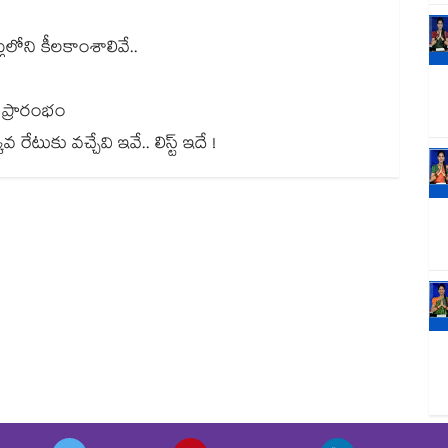
న్ బిల్లులోని కీలకాంశాలివే..
ర్ ప్రారంభం
టుకు వచ్చేవి ఇవే.. లిస్ట్ ఇదే !