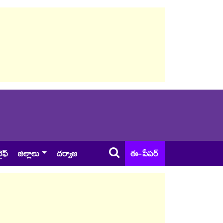
ైఫ్
జిల్లాలు
దర్వాజ
ఈ-పేపర్