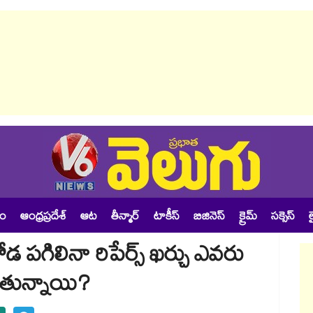
శం
ఆంధ్రప్రదేశ్
ఆట
తీన్మార్
టాకీస్
బిజినెస్
క్రైమ్
సక్సెస్
ల
 గోడ పగిలినా రిపేర్స్ ఖర్చు ఎవరు
ుతున్నాయి?