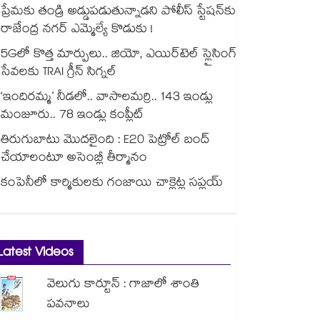
ప్రేమకు తండ్రి అడ్డుపడుతున్నాడని పోలీస్ స్టేషన్⁪కు
రాజేంద్ర నగర్ ఎమ్మెల్యే కొడుకు !
5Gలో కొత్త మార్పులు.. జియో, ఎయిర్‌టెల్ స్లైసింగ్
సేవలకు TRAI గ్రీన్ సిగ్నల్
‘ఇందిరమ్మ’ నీడలో.. వాసాలమర్రి.. 143 ఇండ్లు
మంజూరు.. 78 ఇండ్లు కంప్లీట్
తిరుగుబాటు మొదలైంది : E20 పెట్రోల్ బంద్
చేయాలంటూ అసెంబ్లీ తీర్మానం
కంపెనీలో కార్మికులకు గంజాయి చాక్లెట్ల సప్లయ్
Latest Videos
వెలుగు కార్టూన్ : గాజాలో శాంతి
పవనాలు