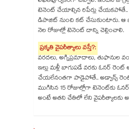
లిఖితపూర్వకంగా చెప్పాలి. ఇంటిని జాగ్
టెనెంట్ చేయాల్సిన రిపేర్లు చేయకపోతే..
డిపాజిట్ నుంచి కట్ చేసుకుంటారు. ఆ ఖర
నెల రోజుల్లో టెనెంట్ దాన్ని చెల్లించాలి.
ప్రకృతి వైపరీత్యాలు వస్తే?:
వరదలు, అగ్నిప్రమాదాలు, తుఫానుల వంటి 
ఇల్లు మళ్లీ బాగుపడే వరకు ఓనర్ రెంట
చేయలేనంతగా పాడైపోతే.. అడ్వాన్స్ రెంట్
ముగిసిన 15 రోజుల్లోగా టెనెంట్‌కు ఓనర్
అంటే అతని చేతిలో లేని వైపరీత్యాలకు అద్