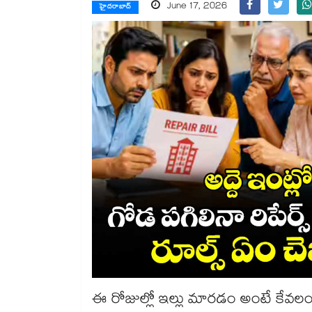
June 17, 2026
హైదరాబాద్
ఈ రోజుల్లో ఇల్లు మారడం అంటే కేవలం 