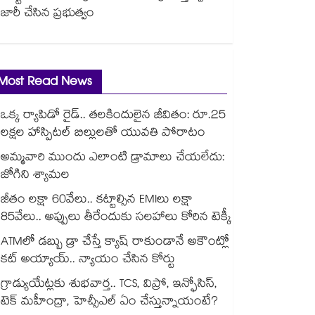
జారీ చేసిన ప్రభుత్వం
Most Read News
ఒక్క ర్యాపిడో రైడ్.. తలకిందులైన జీవితం: రూ.25
లక్షల హాస్పిటల్ బిల్లులతో యువతి పోరాటం
అమ్మవారి ముందు ఎలాంటి డ్రామాలు చేయలేదు:
జోగిని శ్యామల
జీతం లక్షా 60వేలు.. కట్టాల్సిన EMIలు లక్షా
85వేలు.. అప్పులు తీరేందుకు సలహాలు కోరిన టెక్కీ
ATMలో డబ్బు డ్రా చేస్తే క్యాష్ రాకుండానే అకౌంట్లో
కట్ అయ్యాయ్.. న్యాయం చేసిన కోర్టు
గ్రాడ్యుయేట్లకు శుభవార్త.. TCS, విప్రో, ఇన్ఫోసిస్,
టెక్ మహీంద్రా, హెచ్సీఎల్ ఏం చేస్తున్నాయంటే?