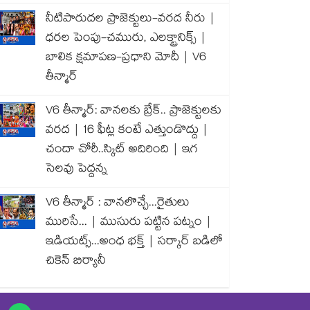
నీటిపారుదల ప్రాజెక్టులు-వరద నీరు |
ధరల పెంపు-చమురు, ఎలక్ట్రానిక్స్ |
బాలిక క్షమాపణ-ప్రధాని మోదీ | V6
తీన్మార్
V6 తీన్మార్: వానలకు బ్రేక్.. ప్రాజెక్టులకు
వరద | 16 ఫీట్ల కంటే ఎత్తుండొద్దు |
చందా చోరీ..స్కిట్ అదిరింది | ఇగ
సెలవు పెద్దన్న
V6 తీన్మార్ : వానలొచ్చే...రైతులు
మురిసే... | ముసురు పట్టిన పట్నం |
ఇడియట్స్...అంధ భక్త్ | సర్కార్ బడిలో
చికెన్ బిర్యానీ