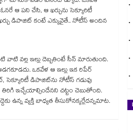
రత్తగా చూసుకోవడం టెనెంట్ డ్యూటీ. ఒకవేళ
 ఓనరే ఆ పని చేసి, ఆ ఖర్చును సెక్యూరిటీ
్చు డిపాజిట్ కంటే ఎక్కువైతే.. నోటీస్ అందిన
వాటి వల్ల ఇల్లు దెబ్బతింటే సీన్ మారుతుంది.
్ అడగకూడదు. ఒకవేళ ఆ ఇల్లు ఇక రిపేర్
, సెక్యూరిటీ డిపాజిట్‌ను నోటీస్ గడువు
 తిరిగి ఇచ్చేయాల్సిందేనని చట్టం చెబుతోంది.
దెకు ఉన్న వ్యక్తి బాధ్యత తీసుకోనక్కర్లేదన్నమాట.