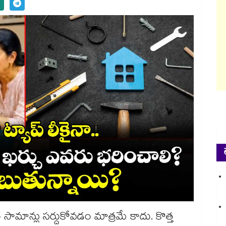
సామాన్లు సర్దుకోవడం మాత్రమే కాదు. కొత్త