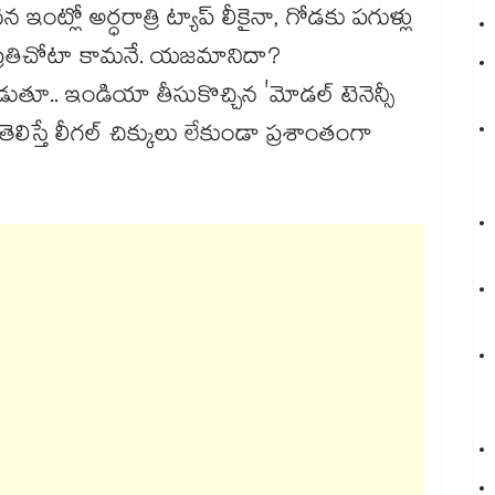
న ఇంట్లో అర్ధరాత్రి ట్యాప్ లీకైనా, గోడకు పగుళ్లు
వ ప్రతిచోటా కామనే. యజమానిదా?
ుతూ.. ఇండియా తీసుకొచ్చిన 'మోడల్ టెనెన్సీ
్ తెలిస్తే లీగల్ చిక్కులు లేకుండా ప్రశాంతంగా