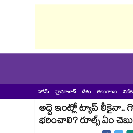
హోమ్
హైదరాబాద్
దేశం
తెలంగాణం
విదే
అద్దె ఇంట్లో ట్యాప్ లీకైనా..
భరించాలి? రూల్స్ ఏం చెబ