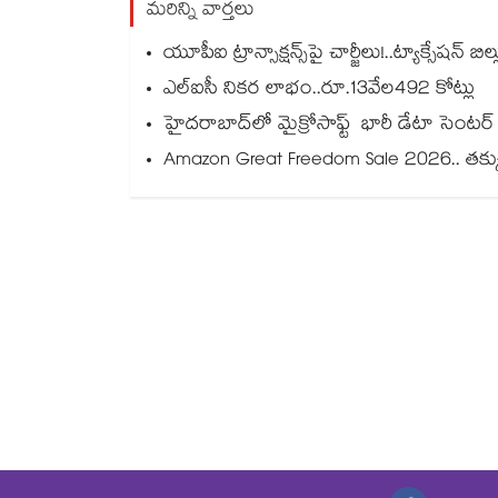
మరిన్ని వార్తలు
యూపీఐ ట్రాన్సాక్షన్స్‌‌‌‌‌‌‌‌‌‌‌‌‌‌‌‌పై చార్జీలు!..ట్యాక్సేష
ఎల్ఐసీ నికర లాభం..రూ.13వేల492 కోట్లు
హైదరాబాద్‌‌‌‌‌‌‌‌లో మైక్రోసాఫ్ట్ భారీ డేటా సెంట
Amazon Great Freedom Sale 2026.. తక్కువ రే