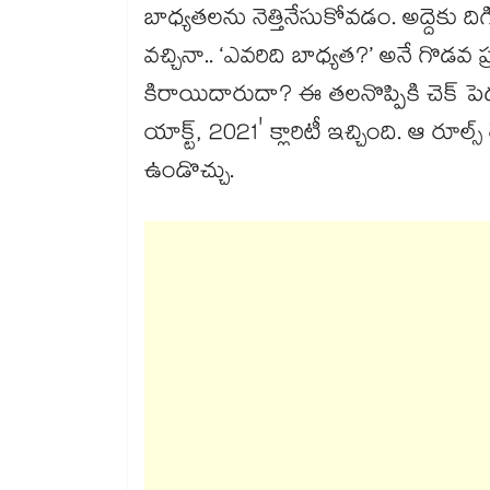
బాధ్యతలను నెత్తినేసుకోవడం. అద్దెకు దిగి
వచ్చినా.. ‘ఎవరిది బాధ్యత?’ అనే గొడ
కిరాయిదారుదా? ఈ తలనొప్పికి చెక్ పెడ
యాక్ట్, 2021' క్లారిటీ ఇచ్చింది. ఆ రూల్స
ఉండొచ్చు.