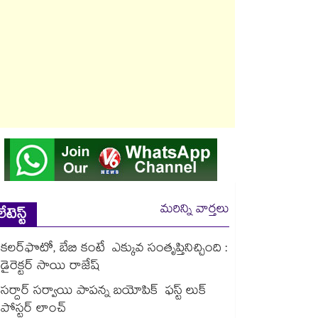
మరిన్ని వార్తలు
లేటెస్ట్
కలర్‌‌‌‌‌‌‌‌‌‌‌‌‌‌‌‌ఫొటో, బేబి కంటే ఎక్కువ సంతృప్తినిచ్చింది :
డైరెక్టర్ సాయి రాజేష్
సర్దార్ సర్వాయి పాపన్న బయోపిక్ ఫస్ట్ లుక్
పోస్టర్ లాంచ్