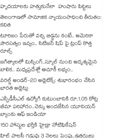
హృదయాలకు హత్తుకునేలా హుషారు పిట్టలు
తెలంగాణలో సామాజిక న్యాయంసాధించి తీరుతం:
కవిత
టూరిజం పేరుతో వచ్చి బిడ్డను కంటే.. అమెరికా
పౌరసత్వం ఇవ్వం.. సిటిజన్ షిప్ పై ట్రంప్ కొత్త
రూల్స్
జగిత్యాలలో మిస్సింగ్..స్కూల్ నుంచి అదృశ్యమైన
బాలిక.. మధ్యప్రదేశ్లో ఆచూకీ లభ్యం..
వరల్డ్‌ అండర్‌-20 అథ్లెటిక్స్: శుభారంభం చేసిన
భారత అథ్లెట్లు
ఎన్పీడీసీఎల్ ఉద్యోగి కుటుంబానికి రూ.1.05 కోట్ల
బీమా పరిహారం..చెక్కు అందజేసిన యూనియన్
బ్యాంకు ఆఫ్ ఇండియా
150 పోస్టుల భర్తీకి హైడ్రా నోటిఫికేషన్
హిల్ట్ పాలసీ గడువు 3 నెలలు పెంపు..ఉత్తర్వులు