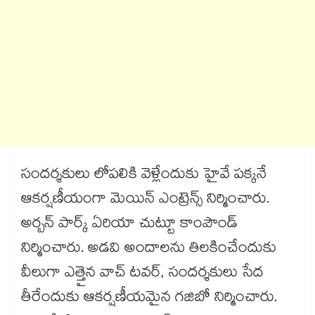
సందర్శకులు లోపలికి వెళ్లేందుకు హైవే పక్కనే
ఆకర్షణీయంగా మెయిన్ ఎంట్రెన్స్ నిర్మించారు.
అర్బన్ పార్క్ ఏరియా చుట్టూ కాంపౌండ్‌‌‌‌‌‌‌‌
నిర్మించారు. అడవి అందాలను తిలకించేందుకు
వీలుగా ఎత్తైన వాచ్ టవర్, సందర్శకులు సేద
తీరేందుకు ఆకర్షణీయమైన గజిబో నిర్మించారు.