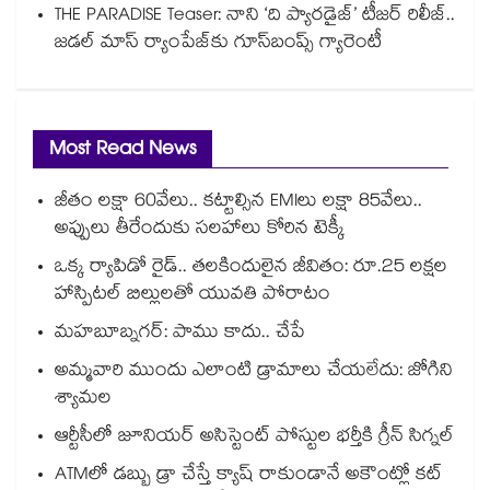
THE PARADISE Teaser: నాని ‘ది ప్యారడైజ్‌‌’ టీజర్ రిలీజ్..
జడల్ మాస్ ర్యాంపేజ్‌కు గూస్‌బంప్స్ గ్యారెంటీ
Most Read News
జీతం లక్షా 60వేలు.. కట్టాల్సిన EMIలు లక్షా 85వేలు..
అప్పులు తీరేందుకు సలహాలు కోరిన టెక్కీ
ఒక్క ర్యాపిడో రైడ్.. తలకిందులైన జీవితం: రూ.25 లక్షల
హాస్పిటల్ బిల్లులతో యువతి పోరాటం
మహబూబ్నగర్: పాము కాదు.. చేపే
అమ్మవారి ముందు ఎలాంటి డ్రామాలు చేయలేదు: జోగిని
శ్యామల
ఆర్టీసీలో జూనియర్ అసిస్టెంట్‌‌ పోస్టుల భర్తీకి గ్రీన్‌‌ సిగ్నల్
ATMలో డబ్బు డ్రా చేస్తే క్యాష్ రాకుండానే అకౌంట్లో కట్