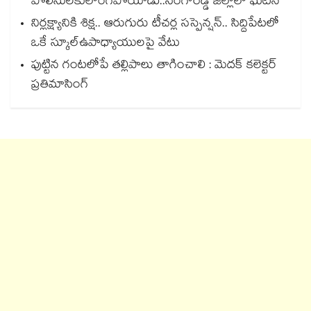
పోలీసులకులొంగిపోయాడు..సంగారెడ్డి జిల్లాలో ఘటన
నిర్లక్ష్యానికి శిక్ష.. ఆరుగురు టీచర్ల సస్పెన్షన్.. సిద్దిపేటలో
ఒకే స్కూల్ఉపాధ్యాయులపై వేటు
పుట్టిన గంటలోపే తల్లిపాలు తాగించాలి : మెదక్ కలెక్టర్
ప్రతిమాసింగ్