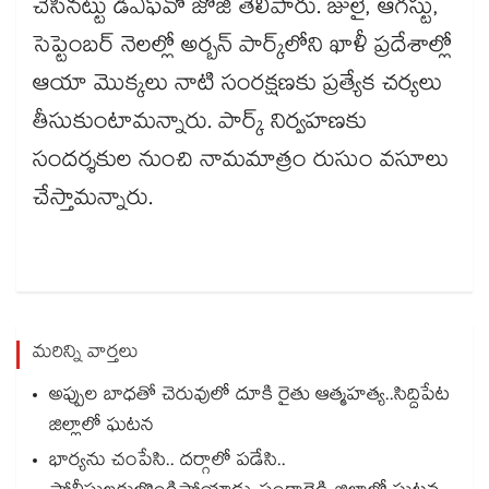
చేసినట్టు డీఎఫ్‌‌‌‌‌‌‌‌వో జోజి తెలిపారు. జులై, ఆగస్టు,
సెప్టెంబర్ నెలల్లో అర్బన్​ పార్క్​లోని ఖాళీ ప్రదేశాల్లో
ఆయా మొక్కలు నాటి సంరక్షణకు ప్రత్యేక చర్యలు
తీసుకుంటామన్నారు. పార్క్​ నిర్వహణకు
సందర్శకుల నుంచి నామమాత్రం రుసుం వసూలు
చేస్తామన్నారు.
మరిన్ని వార్తలు
అప్పుల బాధతో చెరువులో దూకి రైతు ఆత్మహత్య..సిద్దిపేట
జిల్లాలో ఘటన
భార్యను చంపేసి.. దర్గాలో పడేసి..