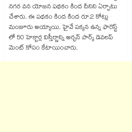
నగర వన యోజన పథకం కింద దీనిని ఏర్పాటు
చేశారు. ఈ పథకం కింద కింద రూ.2 కోట్లు
మంజూరు అయ్యాయి. హైవే పక్కన ఉన్న ఫారెస్ట్
లో 50 హెక్టార్ల విస్తీర్ణాన్ని అర్బన్ పార్క్ డెవలప్
మెంట్ కోసం కేటాయించారు.