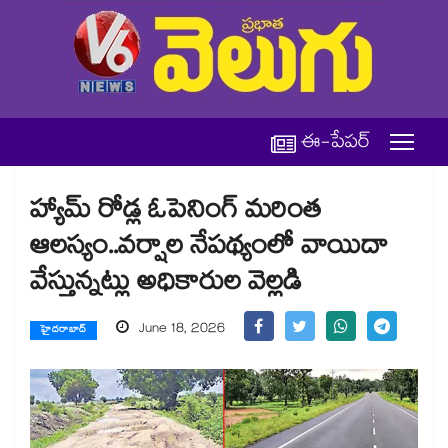
ఈ-పేపర్
హ్యామ్ రోడ్ల ఓపెనింగ్ మరింత
ఆలస్యం..వర్షాల నేపథ్యంలో వాయిదా
వేస్తున్నట్లు అధికారుల వెల్లడి
June 18, 2026
హైదరాబాద్