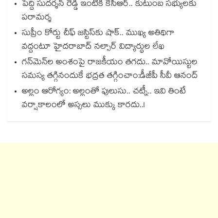
పెద్ది సుదర్శన్ రెడ్డి ఇంటికి కేసీఆర్.. కుటుంబ సభ్యులకు
పరామర్శ
సుప్రీం కోర్టు చీఫ్ జస్టిస్⁭కు షాక్.. ముఖ్య అతిథిగా
వద్దంటూ హైదరాబాద్ నల్సార్ విద్యార్థుల లేఖ
గన్⁭మెన్⁭ల అంశంపై రాజకీయం తగదు.. మావోయిస్టుల
సమస్య తగ్గినందుకే భద్రత తగ్గించాం:డీజీపీ సీవీ ఆనంద్
అల్లం ఆరోగ్యం: అల్లంతో పులుసు.. చట్నీ.. ఇవి తింటే
వర్షాకాలంలో అస్సలు ముక్కు కారదు..!