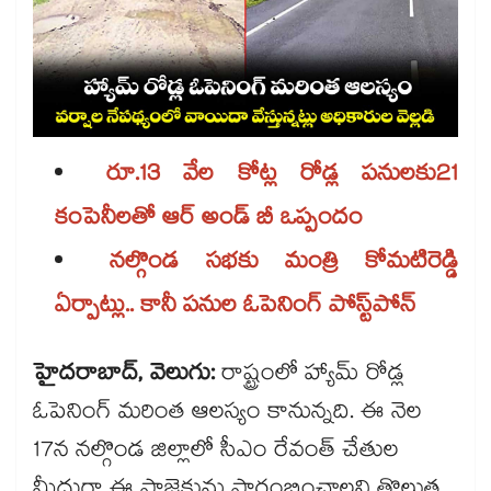
రూ.13 వేల కోట్ల రోడ్ల పనులకు21
కంపెనీలతో ఆర్ అండ్ బీ ఒప్పందం
నల్గొండ సభకు మంత్రి కోమటిరెడ్డి
ఏర్పాట్లు.. కానీ పనుల ఓపెనింగ్​ పోస్ట్‌‌‌‌‌‌‌‌‌‌‌‌‌‌‌‌పోన్
హైదరాబాద్​, వెలుగు:
రాష్ట్రంలో హ్యామ్​ రోడ్ల
ఓపెనింగ్​ మరింత ఆలస్యం కానున్నది. ఈ నెల
17న నల్గొండ జిల్లాలో సీఎం రేవంత్​ చేతుల