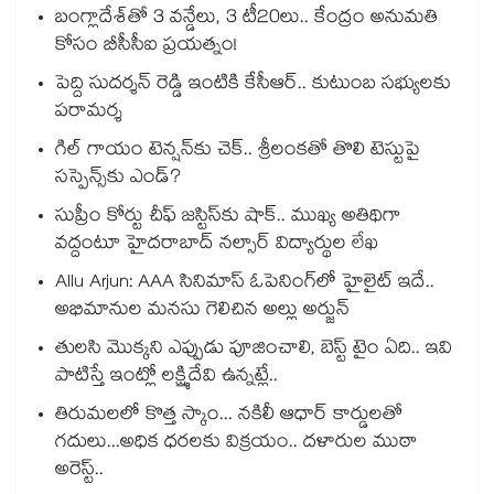
బంగ్లాదేశ్⁬తో 3 వన్డేలు, 3 టీ20లు.. కేంద్రం అనుమతి
కోసం బీసీసీఐ ప్రయత్నం!
పెద్ది సుదర్శన్ రెడ్డి ఇంటికి కేసీఆర్.. కుటుంబ సభ్యులకు
పరామర్శ
గిల్ గాయం టెన్షన్‌కు చెక్.. శ్రీలంకతో తొలి టెస్టుపై
సస్పెన్స్‌కు ఎండ్?
సుప్రీం కోర్టు చీఫ్ జస్టిస్⁭కు షాక్.. ముఖ్య అతిథిగా
వద్దంటూ హైదరాబాద్ నల్సార్ విద్యార్థుల లేఖ
Allu Arjun: AAA సినిమాస్ ఓపెనింగ్‌లో హైలైట్ ఇదే..
అభిమానుల మనసు గెలిచిన అల్లు అర్జున్
తులసి మొక్కని ఎప్పుడు పూజించాలి, బెస్ట్ టైం ఏది.. ఇవి
పాటిస్తే ఇంట్లో లక్ష్మిదేవి ఉన్నట్లే..
తిరుమలలో కొత్త స్కాం... నకిలీ ఆధార్ కార్డులతో
గదులు...అధిక ధరలకు విక్రయం.. దళారుల ముఠా
అరెస్ట్..