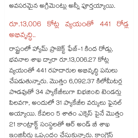
అవసరమైన అగ్రిమెంట్లు అన్నీ పూర్తయ్యాయి.
రూ.13,006 కోట్ల వ్యయంతో 441 రోడ్ల
అభివృద్ధి..
రాష్ట్రంలో హ్యామ్​ ప్రాజెక్ట్​ ఫేజ్-1 కింద రోడ్లు,
భవనాల శాఖ ద్వారా రూ.13,006.27 కోట్ల
వ్యయంతో 441 రహదారుల అభివృద్ధి పనులు
చేపడుతున్నారు. మొత్తం 6,092.37 కిలోమీటర్ల
పొడవుతో 34 ప్యాకేజీలుగా విభజించి టెండర్లు
పిలవగా, అందులో 31 ప్యాకేజీల వర్కులు ఫైనల్
అయ్యాయి. కేవలం 5 శాతం ఎక్సెస్​ పైనే మొత్తం
21 కాంట్రాక్ట్​ సంస్థలతో ఆర్​ అండ్​ బీ శాఖ
ఇంజినీర్లు ఒప్పందం చేసుకున్నారు. కాంగ్రెస్​