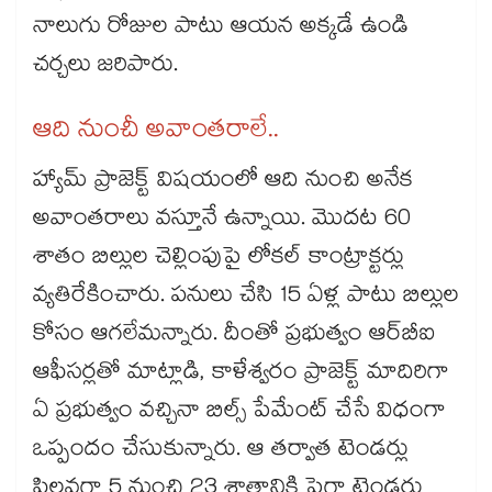
నాలుగు రోజుల పాటు ఆయన అక్కడే ఉండి
చర్చలు జరిపారు.
ఆది నుంచీ అవాంతరాలే..
హ్యామ్​ ప్రాజెక్ట్​ విషయంలో ఆది నుంచి అనేక
అవాంతరాలు వస్తూనే ఉన్నాయి. మొదట 60
శాతం బిల్లుల చెల్లింపుపై లోకల్​ కాంట్రాక్టర్లు
వ్యతిరేకించారు. పనులు చేసి 15 ఏళ్ల పాటు బిల్లుల
కోసం ఆగలేమన్నారు. దీంతో ప్రభుత్వం ఆర్​బీఐ
ఆఫీసర్లతో మాట్లాడి, కాళేశ్వరం ప్రాజెక్ట్​ మాదిరిగా
ఏ ప్రభుత్వం వచ్చినా బిల్స్​ పేమేంట్​ చేసే విధంగా
ఒప్పందం చేసుకున్నారు. ఆ తర్వాత టెండర్లు
పిలవగా 5 నుంచి 23 శాతానికి పైగా టెండర్లు