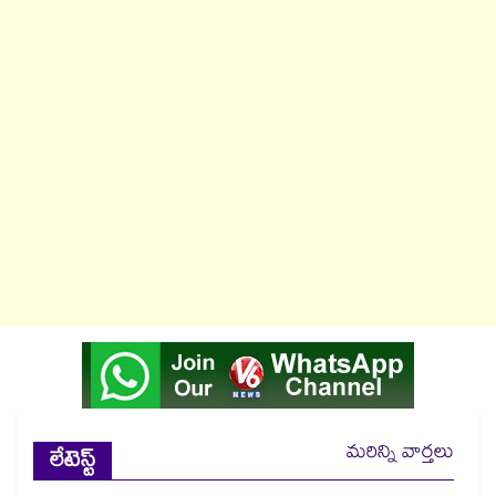
మరిన్ని వార్తలు
లేటెస్ట్