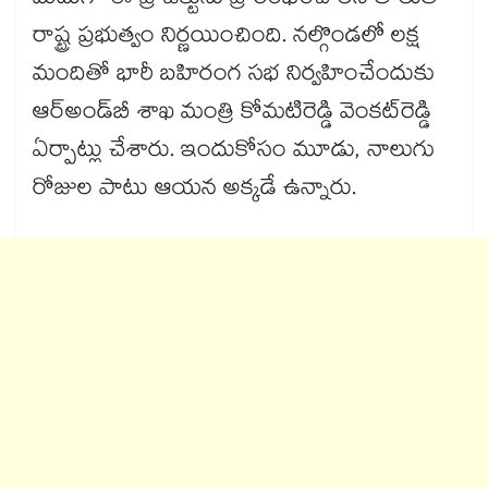
మీదుగా ఈ ప్రాజెక్టును ప్రారంభించాలని తొలుత
రాష్ట్ర ప్రభుత్వం నిర్ణయించింది. నల్గొండలో లక్ష
మందితో భారీ బహిరంగ సభ నిర్వహించేందుకు
ఆర్​అండ్​బీ శాఖ మంత్రి కోమటిరెడ్డి వెంకట్​రెడ్డి
ఏర్పాట్లు చేశారు. ఇందుకోసం మూడు, నాలుగు
రోజుల పాటు ఆయన అక్కడే ఉన్నారు.