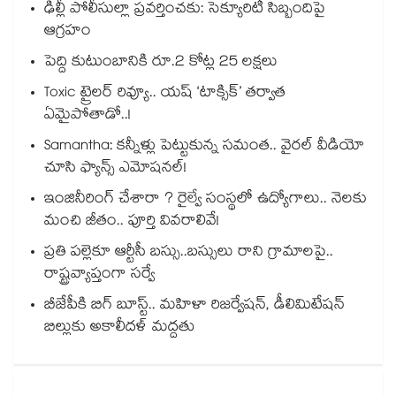
ఢిల్లీ పోలీసుల్లా ప్రవర్తించకు: సెక్యూరిటీ సిబ్బందిపై
ఆగ్రహం
పెద్ది కుటుంబానికి రూ.2 కోట్ల 25 లక్షలు
Toxic ట్రైలర్ రివ్యూ.. యష్ ‘టాక్సిక్’ తర్వాత
ఏమైపోతాడో..!
Samantha: కన్నీళ్లు పెట్టుకున్న సమంత.. వైరల్ వీడియో
చూసి ఫ్యాన్స్ ఎమోషనల్!
ఇంజినీరింగ్ చేశారా ? రైల్వే సంస్థలో ఉద్యోగాలు.. నెలకు
మంచి జీతం.. పూర్తి వివరాలివే!
ప్రతి పల్లెకూ ఆర్టీసీ బస్సు..బస్సులు రాని గ్రామాలపై..
రాష్ట్రవ్యాప్తంగా సర్వే
బీజేపీకి బిగ్ బూస్ట్.. మహిళా రిజర్వేషన్, డీలిమిటేషన్
బిల్లుకు అకాలీదళ్ మద్దతు