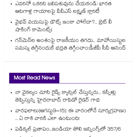
ఎవరినో ఒకరిని బలిపశువును చేయకండి: భారత
ఆటగాళ్ల గాయాలపై వీవీఎస్ లక్ష్మణ్ క్లారిటీ
వైభవ్ వయసుపై డౌట్స్ ఇంకా పోలేదా?.. బ్రెట్ లీ
షాకింగ్ కామెంట్స్!
గన్⁭మెన్⁭ల అంశంపై రాజకీయం తగదు.. మావోయిస్టుల
సమస్య తగ్గినందుకే భద్రత తగ్గించాం:డీజీపీ సీవీ ఆనంద్
Most Read News
నా వైకల్యం చూసి రైడ్స్ క్యాన్సిల్ చేస్తున్నరు.. కన్నీళ్లు
తెప్పిస్తున్న హైదరాబాద్ రాపిడో రైడర్ గాథ
వారఫలాలు(ఆగస్టు9–15): ఈ వారంలోనే సూర్యగ్రహణం
.. ఏ రాశి వారికి ఎలా ఉంటుంది!
పడిక్కల్‌‌ ప్రతాపం..ఇండియా తొలి ఇన్నింగ్స్‌‌లో 357/6