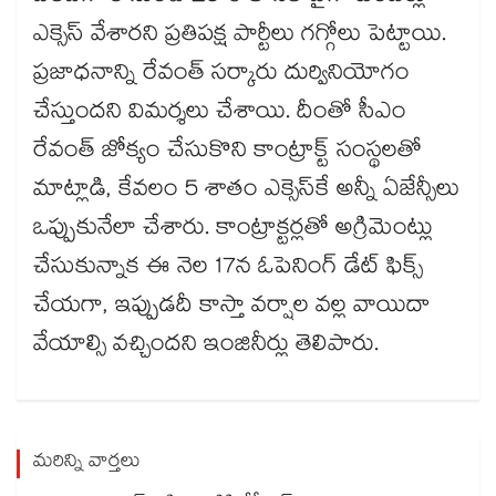
ఎక్సెస్​ వేశారని ప్రతిపక్ష పార్టీలు గగ్గోలు పెట్టాయి.
ప్రజాధనాన్ని రేవంత్​ సర్కారు దుర్వినియోగం
చేస్తుందని విమర్శలు చేశాయి. దీంతో సీఎం
రేవంత్​ జోక్యం చేసుకొని కాంట్రాక్ట్​ సంస్థలతో
మాట్లాడి, కేవలం 5 శాతం ఎక్సెస్​కే అన్నీ ఏజేన్సీలు
ఒప్పుకునేలా చేశారు. కాంట్రాక్టర్లతో అగ్రిమెంట్లు
చేసుకున్నాక ఈ నెల 17న ఓపెనింగ్​ డేట్​ ఫిక్స్​
చేయగా, ఇప్పుడదీ కాస్తా వర్షాల వల్ల వాయిదా
వేయాల్సి వచ్చిందని ఇంజినీర్లు తెలిపారు.
మరిన్ని వార్తలు