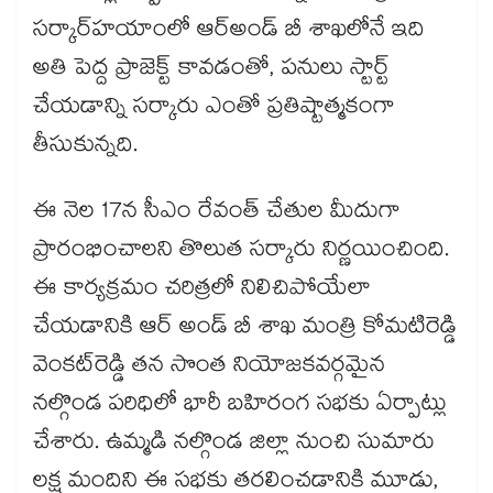
సర్కార్​హయాంలో ఆర్​అండ్​ బీ శాఖలోనే ఇది
అతి పెద్ద ప్రాజెక్ట్​ కావడంతో, పనులు స్టార్ట్​
చేయడాన్ని సర్కారు ఎంతో ప్రతిష్టాత్మకంగా
తీసుకున్నది.
ఈ నెల 17న సీఎం రేవంత్​ చేతుల మీదుగా
ప్రారంభించాలని తొలుత సర్కారు నిర్ణయించింది.
ఈ కార్యక్రమం చరిత్రలో నిలిచిపోయేలా
చేయడానికి ఆర్​ అండ్​ బీ శాఖ మంత్రి కోమటిరెడ్డి
వెంకట్​రెడ్డి తన సొంత నియోజకవర్గమైన
నల్గొండ పరిధిలో భారీ బహిరంగ సభకు ఏర్పాట్లు
చేశారు. ఉమ్మడి నల్గొండ జిల్లా నుంచి సుమారు
లక్ష మందిని ఈ సభకు తరలించడానికి మూడు,