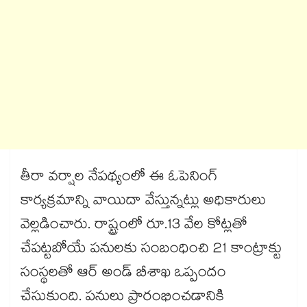
తీరా వర్షాల నేపథ్యంలో ఈ ఓపెనింగ్
కార్యక్రమాన్ని వాయిదా వేస్తున్నట్లు అధికారులు
వెల్లడించారు. రాష్ట్రంలో రూ.13 వేల కోట్లతో
చేపట్టబోయే పనులకు సంబంధించి 21 కాంట్రాక్టు
సంస్థలతో ఆర్ అండ్ బీశాఖ ఒప్పందం
చేసుకుంది. పనులు ప్రారంభించడానికి