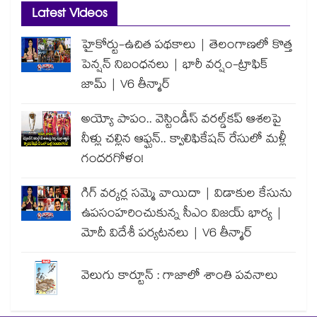
Latest Videos
హైకోర్టు-ఉచిత పథకాలు | తెలంగాణలో కొత్త
పెన్షన్ నిబంధనలు | భారీ వర్షం-ట్రాఫిక్
జామ్ | V6 తీన్మార్
అయ్యో పాపం.. వెస్టిండీస్ వరల్డ్‌కప్ ఆశలపై
నీళ్లు చల్లిన ఆఫ్ఘన్.. క్వాలిఫికేషన్ రేసులో మళ్లీ
గందరగోళం!
గిగ్ వర్కర్ల సమ్మె వాయిదా | విడాకుల కేసును
ఉపసంహరించుకున్న సీఎం విజయ్ భార్య |
మోదీ విదేశీ పర్యటనలు | V6 తీన్మార్
వెలుగు కార్టూన్ : గాజాలో శాంతి పవనాలు