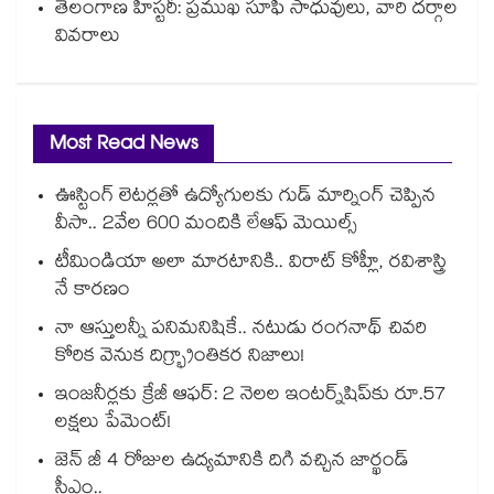
తెలంగాణ హిస్టరీ: ప్రముఖ సూఫీ సాధువులు, వారి దర్గాల
వివరాలు
Most Read News
ఊస్టింగ్ లెటర్లతో ఉద్యోగులకు గుడ్ మార్నింగ్ చెప్పిన
వీసా.. 2వేల 600 మందికి లేఆఫ్ మెయిల్స్
టీమిండియా అలా మారటానికి.. విరాట్ కోహ్లీ, రవిశాస్త్రి
నే కారణం
నా ఆస్తులన్నీ పనిమనిషికే.. నటుడు రంగనాథ్ చివరి
కోరిక వెనుక దిగ్భ్రాంతికర నిజాలు!
ఇంజనీర్లకు క్రేజీ ఆఫర్: 2 నెలల ఇంటర్న్‌షిప్‌కు రూ.57
లక్షలు పేమెంట్!
జెన్ జీ 4 రోజుల ఉద్యమానికి దిగి వచ్చిన జార్ఖండ్
సీఎం..