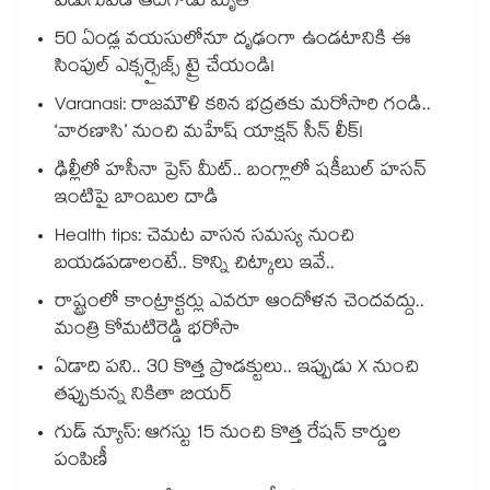
పిడుగుపడి ఆటగాడు మృతి
50 ఏండ్ల వయసులోనూ దృఢంగా ఉండటానికి ఈ
సింపుల్ ఎక్సర్సైజ్స్ ట్రై చేయండి!
Varanasi: రాజమౌళి కఠిన భద్రతకు మరోసారి గండి..
‘వారణాసి’ నుంచి మహేష్ యాక్షన్ సీన్ లీక్!
ఢిల్లీలో హసీనా ప్రెస్ మీట్.. బంగ్లాలో షకీబుల్ హసన్
ఇంటిపై బాంబుల దాడి
Health tips: చెమట వాసన సమస్య నుంచి
బయడపడాలంటే.. కొన్ని చిట్కాలు ఇవే..
రాష్ట్రంలో కాంట్రాక్టర్లు ఎవరూ ఆందోళన చెందవద్దు..
మంత్రి కోమటిరెడ్డి భరోసా
ఏడాది పని.. 30 కొత్త ప్రొడక్టులు.. ఇప్పుడు X నుంచి
తప్పుకున్న నికితా బియర్
గుడ్ న్యూస్: ఆగస్టు 15 నుంచి కొత్త రేషన్ కార్డుల
పంపిణీ