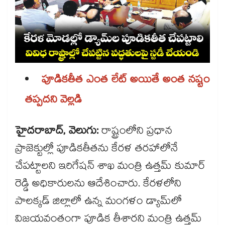
పూడికతీత ఎంత లేట్ అయితే అంత నష్టం
తప్పదని వెల్లడి
హైదరాబాద్, వెలుగు:
రాష్ట్రంలోని ప్రధాన
ప్రాజెక్టుల్లో పూడికతీతను కేరళ తరహాలోనే
చేపట్టాలని ఇరిగేషన్​ శాఖ మంత్రి ఉత్తమ్​ కుమార్​
రెడ్డి అధికారులను ఆదేశించారు. కేరళలోని
పాలక్కడ్​ జిల్లాలో ఉన్న మంగళం డ్యామ్​లో
విజయవంతంగా పూడిక తీశారని మంత్రి ఉత్తమ్