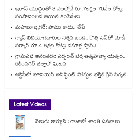
ఇరాన్ యుద్ధంతో 3 నెలల్లోనే రూ.7లక్షల 70వేల కోట్లు
సంపాదించిన ఆయిల్ కంపెనీలు
మహబూబ్నగర్: పాము కాదు.. చేపే
గ్యాస్ వినియోగదారుల నెత్తిన బండ.. కొత్త సెస్‌తో మోడీ
సర్కార్ రూ.4 లక్షల కోట్లు వసూళ్ల ప్లాన్..!
గ్రామసభ అనంతరం సర్పంచ్ భర్త ఆత్మహత్యా యత్నం..
కరీంనగర్ జిల్లాలో ఘటన
ఆర్టీసీలో జూనియర్ అసిస్టెంట్‌‌ పోస్టుల భర్తీకి గ్రీన్‌‌ సిగ్నల్
Latest Videos
వెలుగు కార్టూన్ : గాజాలో శాంతి పవనాలు