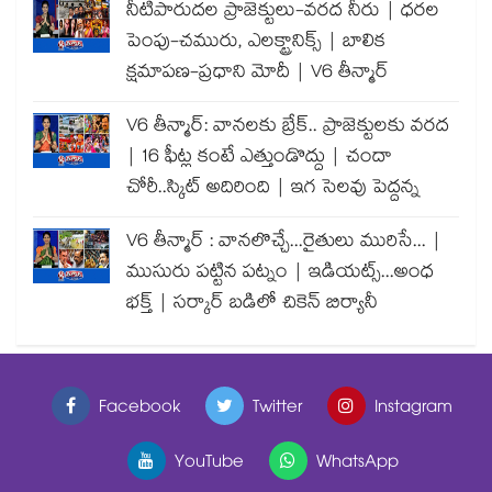
నీటిపారుదల ప్రాజెక్టులు-వరద నీరు | ధరల
పెంపు-చమురు, ఎలక్ట్రానిక్స్ | బాలిక
క్షమాపణ-ప్రధాని మోదీ | V6 తీన్మార్
V6 తీన్మార్: వానలకు బ్రేక్.. ప్రాజెక్టులకు వరద
| 16 ఫీట్ల కంటే ఎత్తుండొద్దు | చందా
చోరీ..స్కిట్ అదిరింది | ఇగ సెలవు పెద్దన్న
V6 తీన్మార్ : వానలొచ్చే...రైతులు మురిసే... |
ముసురు పట్టిన పట్నం | ఇడియట్స్...అంధ
భక్త్ | సర్కార్ బడిలో చికెన్ బిర్యానీ
Facebook
Twitter
Instagram
YouTube
WhatsApp