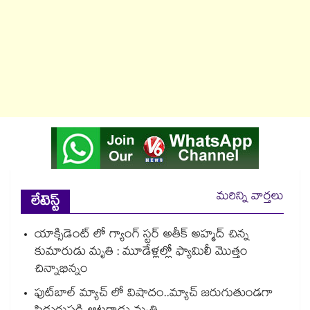
మరిన్ని వార్తలు
లేటెస్ట్
యాక్సిడెంట్ లో గ్యాంగ్ స్టర్ అతీక్ అహ్మద్ చిన్న
కుమారుడు మృతి : మూడేళ్లల్లో ఫ్యామిలీ మొత్తం
చిన్నాభిన్నం
ఫుట్‌బాల్ మ్యాచ్ లో విషాదం..మ్యాచ్ జరుగుతుండగా