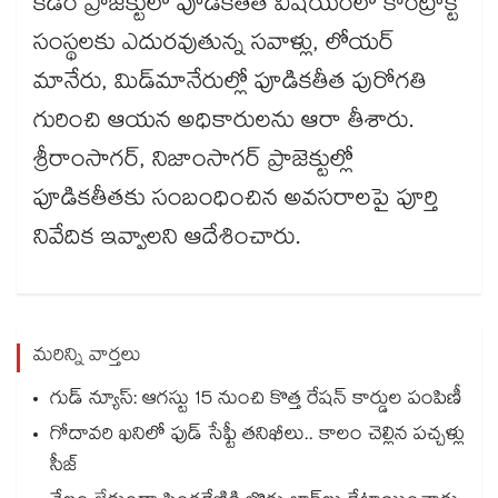
కడెం ప్రాజెక్టులో పూడికతీత విషయంలో కాంట్రాక్ట్​
సంస్థలకు ఎదురవుతున్న సవాళ్లు, లోయర్​
మానేరు, మిడ్​మానేరుల్లో పూడికతీత పురోగతి
గురించి ఆయన అధికారులను ఆరా తీశారు.
శ్రీరాంసాగర్​, నిజాంసాగర్​ ప్రాజెక్టుల్లో
పూడికతీతకు సంబంధించిన అవసరాలపై పూర్తి
నివేదిక ఇవ్వాలని ఆదేశించారు.
మరిన్ని వార్తలు
గుడ్ న్యూస్: ఆగస్టు 15 నుంచి కొత్త రేషన్ కార్డుల పంపిణీ
గోదావరి ఖనిలో ఫుడ్ సేఫ్టీ తనిఖీలు.. కాలం చెల్లిన పచ్చళ్లు
సీజ్