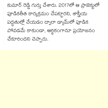
కుమార్ రెడ్డి గుర్తు చేశారు. 2017లో ఆ ప్రాజెక్టులో
పూడికతీత కార్యక్రమం చేపట్టారని, శాస్త్రీయ
పద్ధతుల్లో చేయడం ద్వారా డ్యామ్​లో పూడిక
పోవడమే కాకుండా, ఆర్థికంగానూ ప్రయోజనం
చేకూరిందని చెప్పారు.