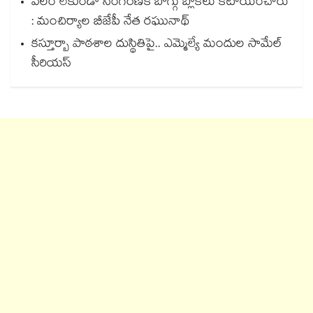
వేలం లేకుండా సింగరేణికి బొగ్గు బ్లాక్‌‌‌‌‌‌‌‌లు కేటాయించారు
: మంచిర్యాల బీజేపీ నేత రఘునాథ్
కస్తూర్బా పాఠశాల దుస్థితిపై.. ఎమ్మెల్యే మందుల సామేల్
సీరియస్