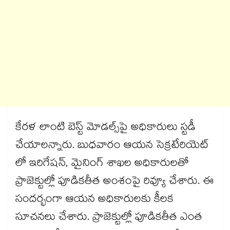
కేరళ లాంటి బెస్ట్ మోడల్స్​పై అధికారులు స్టడీ
చేయాలన్నారు. బుధవారం ఆయన సెక్రటేరియెట్​
లో ఇరిగేషన్​, మైనింగ్​ శాఖల అధికారులతో
ప్రాజెక్టుల్లో పూడికతీత అంశంపై రివ్యూ చేశారు. ఈ
సందర్భంగా ఆయన అధికారులకు కీలక
సూచనలు చేశారు. ప్రాజెక్టుల్లో పూడికతీత ఎంత