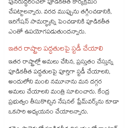
పునరుద్ధరించేలా పూడికతీత కార్యక్రమం
చేపట్టాలన్నారు. వరద ముప్పును తగ్గించడానికి,
ఇరిగేషన్​ సామర్థ్యాన్ని పెంచడానికి పూడికతీత
ఎంతో ఉపయోగపడుతుందన్నారు.
ఇతర రాష్ట్రాల పద్ధతులపై స్టడీ చేయాలి
ఇతర రాష్ట్రాల్లో అమలు చేసిన, ప్రస్తుతం చేస్తున్న
పూడికతీత పద్ధతులపై పూర్తిగా స్టడీ చేయాలని,
అందులోని మంచి నమూనాను మన దగ్గర
అమలు చేయాలని మంత్రి సూచించారు. కేంద్ర
ప్రభుత్వం తీసుకొచ్చిన నేషనల్​ ఫ్రేమ్​వర్క్​ను కూడా
ఒకసారి అధ్యయనం చేయాలన్నారు.