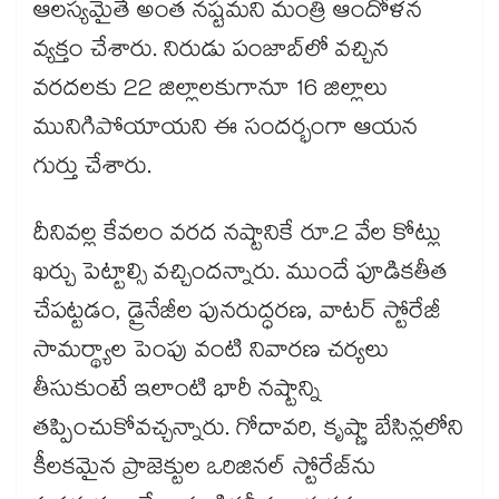
ఆలస్యమైతే అంత నష్టమని మంత్రి ఆందోళన
వ్యక్తం చేశారు. నిరుడు పంజాబ్​లో వచ్చిన
వరదలకు 22 జిల్లాలకుగానూ 16 జిల్లాలు
మునిగిపోయాయని ఈ సందర్భంగా ఆయన
గుర్తు చేశారు.
దీనివల్ల కేవలం వరద నష్టానికే రూ.2 వేల కోట్లు
ఖర్చు పెట్టాల్సి వచ్చిందన్నారు. ముందే పూడికతీత
చేపట్టడం, డ్రైనేజీల పునరుద్ధరణ, వాటర్ స్టోరేజీ
సామర్థ్యాల పెంపు వంటి నివారణ చర్యలు
తీసుకుంటే ఇలాంటి భారీ నష్టాన్ని
తప్పించుకోవచ్చన్నారు. గోదావరి, కృష్ణా బేసిన్లలోని
కీలకమైన ప్రాజెక్టుల ఒరిజినల్​ స్టోరేజ్​ను