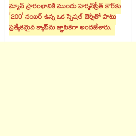
మ్యాచ్ ప్రారంభానికి ముందు హర్మన్‌ప్రీత్ కౌర్‌కు
'200' నంబర్ ఉన్న ఒక స్పెషల్ జెర్సీతో పాటు
ప్రత్యేకమైన క్యాప్‌ను జ్ఞాపికగా అందజేశారు.