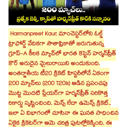
Harmanpreet Kaur: మాంచెస్టర్‌లోని ఓల్డ్
ట్రాఫోర్డ్ వేదికగా సౌతాఫ్రికాతో జరుగుతున్న
గ్రూప్-A కీలక మ్యాచ్‌లో భారత కెప్టెన్ హర్మన్‌ప్రీత్
కౌర్ అరుదైన మైలురాయిని అందుకుంది.
అంతర్జాతీయ టీ20 క్రికెట్ హిస్టరీలోనే ఏకంగా
200 మ్యాచ్‌లు (200 T20Is) ఆడిన ప్రపంచపు
మొట్ట మొదటి ప్లేయర్‌గా హర్మన్‌ప్రీత్ సరికొత్త
రికార్డు సృష్టించింది. మెన్స్ లేదా ఉమెన్స్ క్రికెట్..
ఇలా ఏ విభాగంలో చూసినా ఈ ఘనత సాధించిన
ఏకైక క్రికెటర్‌గా ఆమె చరిత్ర పుటల్లోకెక్కింది. ఈ