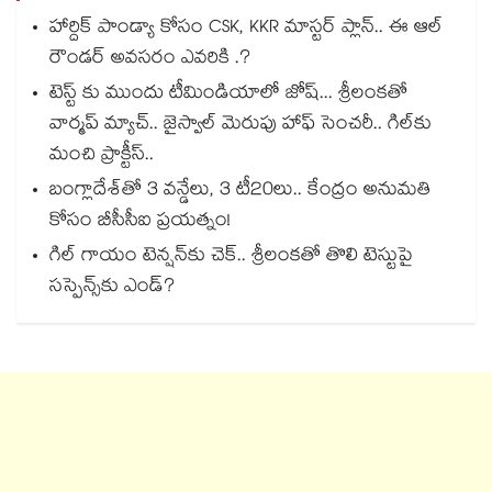
హార్దిక్ పాండ్యా కోసం CSK, KKR మాస్టర్ ప్లాన్.. ఈ ఆల్
రౌండర్ అవసరం ఎవరికి .?
టెస్ట్ కు ముందు టీమిండియాలో జోష్... శ్రీలంకతో
వార్మప్ మ్యాచ్.. జైస్వాల్‌‌ మెరుపు హాఫ్‌‌ సెంచరీ.. గిల్‌‌కు
మంచి ప్రాక్టీస్‌‌..
బంగ్లాదేశ్⁬తో 3 వన్డేలు, 3 టీ20లు.. కేంద్రం అనుమతి
కోసం బీసీసీఐ ప్రయత్నం!
గిల్ గాయం టెన్షన్‌కు చెక్.. శ్రీలంకతో తొలి టెస్టుపై
సస్పెన్స్‌కు ఎండ్?