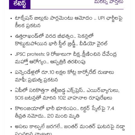
మరిన్ని వార్తలు
లేటెస్ట్
టాక్సేషన్ బిల్లుకు పార్లమెంటు ఆమోదం .. UPI ఛార్జీలపై
కీలక ప్రకటన
ఉత్తరాఖండ్⁭లో వరద బీభత్సం.. సెకన్లలో
కొట్టుకుపోయిన భారీ స్టీల్ బ్రిడ్జీ.. వీడియో వైరల్
JPSC protests: 9 రోజులుగా దీక్ష..క్షీణించిన దేవేంద్ర
మహ్తో ఆరోగ్యం.. ఆస్పత్రికి తరలింపు
పన్నెండేళ్లలో రూ.10 లక్షల కోట్ల కార్పోరేట్ రుణాలు
మాఫీ: ప్రభుత్వ ప్రకటన
ఏపీలో సరికొత్తగా తల్లీబిడ్డ ఎక్స్‌ప్రెస్.. ఎయిర్‌బ్యాగులు,
SOS బటన్లతో మారిన 102 వాహనాల రూపురేఖలు
కొలంబియాలో భారీ భూకంపం.. రిక్టర్ స్కేల్‎పై 7.4
తీవ్రత నమోదు.. 20 మంది మృతి
అసలు కాల్పులే జరగలే.. జంతర్ మంతర్ ఘటనపై నడ్డా
సంచలన వ్యాఖ్యలు