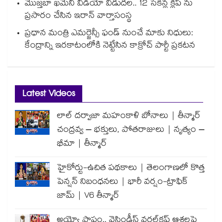
మొజ్తబా ఖమేనీ వీడియో విడుదల.. 12 సెకన్ల క్లిప్ ను
ప్రసారం చేసిన ఇరాన్ వార్తాసంస్థ
ప్రధాన మంత్రి ఎమర్జెన్సీ ఫండ్ నుంచే మాకు నిధులు:
కేంద్రాన్ని ఇరకాటంలోకి నెట్టేసిన కాక్రోచ్ పార్టీ ప్రకటన
Latest Videos
లాల్ దర్వాజా మహంకాళి బోనాలు | తీన్మార్
చంద్రవ్వ – భక్తులు, పోతరాజులు | నృత్యం –
భీమా | తీన్మార్
హైకోర్టు-ఉచిత పథకాలు | తెలంగాణలో కొత్త
పెన్షన్ నిబంధనలు | భారీ వర్షం-ట్రాఫిక్
జామ్ | V6 తీన్మార్
అయ్యో పాపం.. వెస్టిండీస్ వరల్డ్‌కప్ ఆశలపై