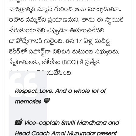
చారిత్రాత్మక మ్యాచ్ గురించి ఆమె మాట్లాడుతూ..
ఇదొక నమ్మలేని ప్రయాణమని, తాను ఈ స్థాయికి
చేరుకుంటానని ఎప్పుడూ ఊహించలేదని
భావోద్వేగానికి గురైంది. తన 17 ఏళ్ల సుదీర్ఘ
కెరీర్‌లో సపోర్ట్‌గా నిలిచిన కుటుంబ సభ్యులకు,
స్నేహితులకు, బీసీసీఐ (BCCI) కి ప్రత్యేక
కృతజ్ఞతలు తెలియజేసింది.
Respect. Love. And a whole lot of
memories 💙
📸 Vice-captain Smriti Mandhana and
Head Coach Amol Muzumdar present