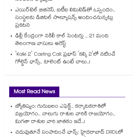
ఎయిర్‌టెల్ బిజినెస్, ఐటీఐ లిమిటెడ్‌తో ఒప్పందం..
సంస్థలకు డిజిటల్ సొల్యూషన్స్ అందించనున్నట్లు
ప్రకటన
ఢిల్లీ కేంద్రంగా నకిలీ కాల్‌ సెంటర్లు .. 21 మంది
తెలంగాణ వాసులు అరెస్ట్
'Kalki 2' Casting Call: ప్రభాస్ 'కల్కి 2'లో నటించే
గోల్డెన్ ఛాన్స్.. టాలెంట్ ఉంటే చాలు..!
Most Read News
జ్యోతిష్యం: గురుబలం ఎఫెక్ట్.. కర్కాటకరాశిలో
వజ్రయోగం.. నాలుగు రాశుల వారికి రాజయోగం..
మిగతా రాశుల వారి జాతకం ఇదే..!
చదువుతూనే సంపాదించే ఛాన్స్: హైదరాబాద్ DRDLలో