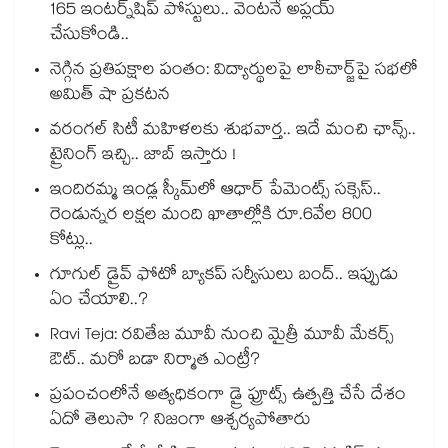
165 ఇంటర్న్‌షిప్ పోస్టులు.. వెంటనే అప్లయ్
చేసుకోండి..
నెగ్గిన ప్రతిపక్షాల పంతం: విద్యార్థులపై లాఠీచార్జ్‎పై సభలో
అమిత్ షా ప్రకటన
వరంగల్ సిటీ మహిళలకు శుభవార్త.. ఇదే మంచి ఛాన్స్..
ట్రైనింగ్ ఇచ్చి.. జాబ్ ఇస్తారు !
ఇందిరమ్మ ఇండ్ల స్కీమ్‌‌‌‌‌‌‌‌లో ఆధార్ పేమెంట్స్ సక్సెస్..
రెండున్నర లక్షల మంది ఖాతాల్లోకి రూ.6వేల 800
కోట్లు..
గూగుల్ డ్రైవ్ ఫోటో బ్యాకప్ సర్వీసులు బంద్.. ఇప్పుడు
ఏం చేయాలి..?
Ravi Teja: రవితేజ మూవీ నుంచి మైత్రీ మూవీ మేకర్స్
ఔట్.. మరో బడా నిర్మాత ఎంట్రీ?
ప్రపంచంలోనే అత్యధికంగా డ్రై ఫ్రూట్స్ ఉత్పత్తి చేసే దేశం
ఏదో తెలుసా ? నిజంగా ఆశ్చర్యపోతారు