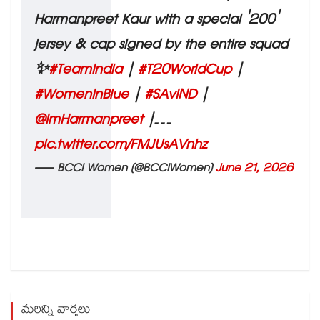
Harmanpreet Kaur with a special '200'
jersey & cap signed by the entire squad
✨
#TeamIndia
|
#T20WorldCup
|
#WomenInBlue
|
#SAvIND
|
@ImHarmanpreet
|…
pic.twitter.com/FMJUsAVnhz
— BCCI Women (@BCCIWomen)
June 21, 2026
మరిన్ని వార్తలు