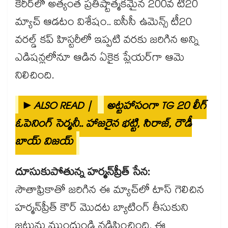
కెరీర్‌లో అత్యంత ప్రతిష్టాత్మకమైన 200వ టీ20
మ్యాచ్ ఆడటం విశేషం.. ఐసీసీ ఉమెన్స్ టీ20
వరల్డ్ కప్ హిస్టరీలో ఇప్పటి వరకు జరిగిన అన్ని
ఎడిషన్లలోనూ ఆడిన ఏకైక ప్లేయర్‌గా ఆమె
నిలిచింది.
►ALSO READ |
అట్టహాసంగా TG 20 లీగ్
ఓపెనింగ్ సెర్మనీ.. హాజరైన భట్టి, సిరాజ్, రౌడీ
బాయ్ విజయ్
దూసుకుపోతున్న హర్మన్‌ప్రీత్ సేన:
సౌతాఫ్రికాతో జరిగిన ఈ మ్యాచ్‌లో టాస్ గెలిచిన
హర్మన్‌ప్రీత్ కౌర్ మొదట బ్యాటింగ్ తీసుకుని
జట్టును ముందుండి నడిపించింది. ఈ