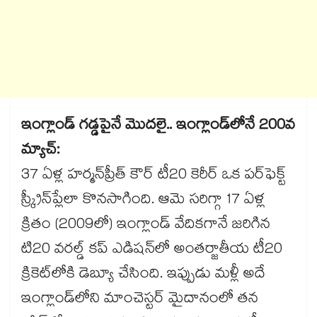
ఇంగ్లాండ్ గడ్డపైనే మొదలై.. ఇంగ్లాండ్‌లోనే 200వ
మ్యాచ్:
37 ఏళ్ల హర్మన్‌ప్రీత్ కౌర్ టీ20 కెరీర్ ఒక పర్‌ఫెక్ట్
స్క్రీన్‌ప్లేలా కొనసాగింది. ఆమె సరిగ్గా 17 ఏళ్ల
క్రితం (2009లో) ఇంగ్లాండ్ వేదికగానే జరిగిన
టి20 వరల్డ్ కప్ ఎడిషన్‌లో అంతర్జాతీయ టీ20
క్రికెట్‌లోకి డెబ్యూ చేసింది. ఇప్పుడు మళ్లీ అదే
ఇంగ్లాండ్‌లోని మాంచెస్టర్ మైదానంలో తన