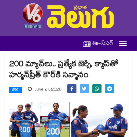
ఈ-పేపర్
200 మ్యాచ్‌లు.. ప్రత్యేక జెర్సీ, క్యాప్‌తో
హర్మన్‌ప్రీత్ కౌర్⁬కి సన్మానం
June 21, 2026
క్రికెట్