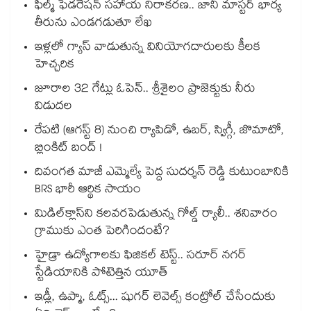
ఫిల్మ్ ఫెడరేషన్ సహాయ నిరాకరణ.. జానీ మాస్టర్ భార్య
తీరును ఎండగడుతూ లేఖ
ఇళ్లలో గ్యాస్ వాడుతున్న వినియోగదారులకు కీలక
హెచ్చరిక
జూరాల 32 గేట్లు ఓపెన్.. శ్రీశైలం ప్రాజెక్టుకు నీరు
విడుదల
రేపటి (ఆగస్ట్ 8) నుంచి ర్యాపిడో, ఉబర్, స్విగ్గీ, జొమాటో,
బ్లింకిట్ బంద్ !
దివంగత మాజీ ఎమ్మెల్యే పెద్ద సుదర్శన్ రెడ్డి కుటుంబానికి
BRS భారీ ఆర్థిక సాయం
మిడిల్‌క్లాస్‌ని కలవరపెడుతున్న గోల్డ్ ర్యాలీ.. శనివారం
గ్రాముకు ఎంత పెరిగిందంటే?
హైడ్రా ఉద్యోగాలకు ఫిజికల్ టెస్ట్.. సరూర్ నగర్
స్టేడియానికి పోటెత్తిన యూత్
ఇడ్లీ, ఉప్మా, ఓట్స్... షుగర్ లెవెల్స్ కంట్రోల్ చేసేందుకు