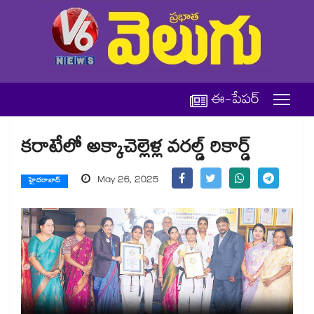
ఈ-పేపర్
కరాటేలో అక్కాచెల్లెళ్ల వరల్డ్ రికార్డ్
May 26, 2025
హైదరాబాద్