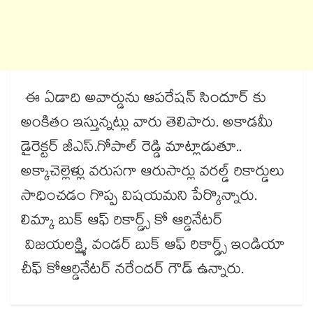
ఈ ఏడాది అవార్డును ఆపరేషన్ సిందూర్ కు
అంకితం ఇస్తున్నట్లు వారు తెలిపారు. అకాడమీ
డైరెక్టర్ జీఎస్.గోపాల్ రెడ్డి మాట్లాడుతూ..
అక్కాచెల్లెళ్లు వరుసగా ఆరుసార్లు వరల్డ్ రికార్డులు
సాధించడం గొప్ప విషయమని పేర్కొన్నారు.
లిమ్కా బుక్ ఆఫ్ రికార్డ్స్ కో ఆర్డినేటర్
విజయలక్ష్మి, వండర్ బుక్ ఆఫ్ రికార్డ్స్ ఇండియా
చీఫ్ కోఆర్డినేటర్ నరేందర్ గౌడ్ ఉన్నారు.