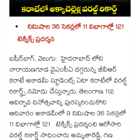
నిమిషాల 36 సెకన్లలో 11 విభాగాల్లో 121
టెక్నిక్స్ ప్రదర్శన
బషీర్​బాగ్, వెలుగు: హైదరాబాద్ లోని
నారాయణగూడ వైఎంసీఏ దగ్గరున్న జీవీఆర్
కరాటే అకాడమీ స్టూడెంట్స్ ఏటా కరాటేలో వరల్డ్
రికార్డ్స్ నమోదు చేస్తున్నారు. తెలంగాణ 11వ
ఆవిర్భావ దినోత్సవాన్ని పురస్కరించుకొని
ఆదివారం అకాడమీలో 9 నిమిషాల 36 సెకన్లలో
11 విభాగాల్లో 121 టెక్నిక్స్​ ప్రదర్శించి ఆరోసారి
వరల్డ్ రికార్డ్ సాధించారు అమృతారెడ్డి, గణ