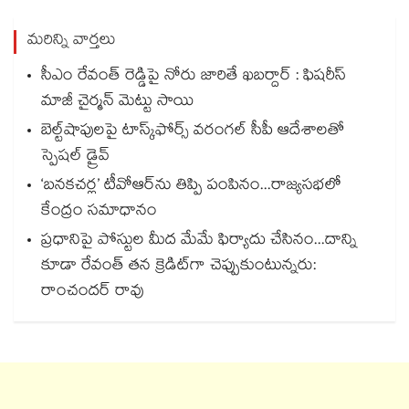
మరిన్ని వార్తలు
సీఎం రేవంత్ రెడ్డిపై నోరు జారితే ఖబర్దార్ : ఫిషరీస్
మాజీ చైర్మన్ మెట్టు సాయి
బెల్ట్‌‌‌‌‌‌‌‌‌‌‌‌‌‌‌‌‌‌‌‌‌‌‌‌‌‌‌‌‌‌‌‌షాపులపై టాస్క్‌‌‌‌‌‌‌‌‌‌‌‌‌‌‌‌‌‌‌‌‌‌‌‌‌‌‌‌‌‌‌‌ఫోర్స్ వరంగల్‌‌‌‌‌‌‌‌‌‌‌‌‌‌‌‌‌‌‌‌‌‌‌‌‌‌‌‌‌‌‌‌ సీపీ ఆదేశాలతో
స్పెషల్ డ్రైవ్‌‌‌‌‌‌‌‌‌‌‌‌‌‌‌‌‌‌‌‌‌‌‌‌‌‌‌‌‌‌‌‌
‘బనకచర్ల’ టీవోఆర్‌‌‌‌‌‌‌‌ను తిప్పి పంపినం...రాజ్యసభలో
కేంద్రం సమాధానం
ప్రధానిపై పోస్టుల మీద మేమే ఫిర్యాదు చేసినం...దాన్ని
కూడా రేవంత్ తన క్రెడిట్‌‌‌‌గా చెప్పుకుంటున్నరు:
రాంచందర్ రావు