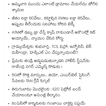
అమ్మవారి ముందు ఎలాంటి డ్రామాలు చేయలేదు: జోగిని
శ్యామల
జీతం లక్షా 60వేలు.. కట్టాల్సిన EMIలు లక్షా 85వేలు..
అప్పులు తీరేందుకు సలహాలు కోరిన టెక్కీ
ATMలో డబ్బు డ్రా చేస్తే క్యాష్ రాకుండానే అకౌంట్లో కట్
అయ్యాయ్.. న్యాయం చేసిన కోర్టు
గ్రాడ్యుయేట్లకు శుభవార్త.. TCS, విప్రో, ఇన్ఫోసిస్, టెక్
మహీంద్రా, హెచ్సీఎల్ ఏం చేస్తున్నాయంటే?
ప్రేమకు తండ్రి అడ్డుపడుతున్నాడని పోలీస్ స్టేషన్⁪కు
రాజేంద్ర నగర్ ఎమ్మెల్యే కొడుకు !
5Gలో కొత్త మార్పులు.. జియో, ఎయిర్‌టెల్ స్లైసింగ్
సేవలకు TRAI గ్రీన్ సిగ్నల్
తిరుగుబాటు మొదలైంది : E20 పెట్రోల్ బంద్
చేయాలంటూ అసెంబ్లీ తీర్మానం
కంపెనీలో కార్మికులకు గంజాయి చాక్లెట్ల సప్లయ్