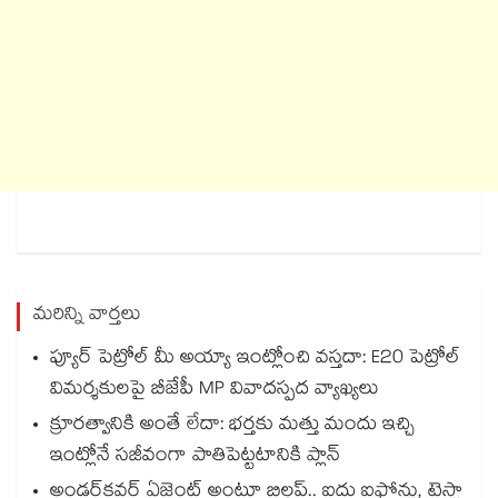
మరిన్ని వార్తలు
ప్యూర్ పెట్రోల్ మీ అయ్యా ఇంట్లోంచి వస్తదా: E20 పెట్రోల్
విమర్శకులపై బీజేపీ MP వివాదస్పద వ్యాఖ్యలు
క్రూరత్వానికి అంతే లేదా: భర్తకు మత్తు మందు ఇచ్చి
ఇంట్లోనే సజీవంగా పాతిపెట్టటానికి ప్లాన్
అండర్‌కవర్ ఏజెంట్ అంటూ బిల్డప్.. ఐదు ఐఫోన్లు, టెస్లా