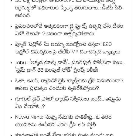
50 ఏళ్ల చరిత్రలో తొలిసారిగా.. మావోయిస్టుల అడ్డా
కర్రెగుట్టలో అధికారుల స్వేచ్ఛా తిరుగుబాటు: డీజీపీ సీవీ
ఆనంద్
ప్రపంచంలోనే అత్యధికంగా డ్రై ఫ్రూట్స్ ఉత్పత్తి చేసే దేశం
ఏదో తెలుసా ? నిజంగా ఆశ్చర్యపోతారు
ప్యూర్ పెట్రోల్ మీ అయ్యా ఇంట్లోంచి వస్తదా: E20
పెట్రోల్ విమర్శకులపై బీజేపీ MP వివాదస్పద వ్యాఖ్యలు
Tabu : 'ఇక్కడ రూల్స్ నావే'.. పవర్‌ఫుల్ పోలీస్‌గా టబు..
'స్లమ్ డాగ్ 33 టెంపుల్ రోడ్' గ్లింప్స్ రిలీజ్!
ఓలా, ఉబర్, ర్యాపిడో బైక్ ట్యాక్సీలకు బ్రేక్ పడుతుందా?
అసలు ప్రభుత్వం ఎందుకు వ్యతిరేకిస్తోంది?
గూగుల్ డ్రైవ్ ఫోటో బ్యాకప్ సర్వీసులు బంద్.. ఇప్పుడు
ఏం చేయాలి..?
Nuvvu Nenu: ‘నువ్వు నేను’కు పాతికేళ్లు.. ఓ తరం
యువతను ఊపేసిన ఎవర్ గ్రీన్ లవ్ స్టోరీ