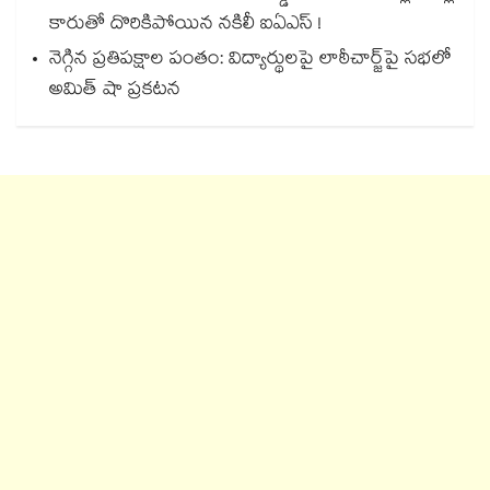
కారుతో దొరికిపోయిన నకిలీ ఐఏఎస్ !
నెగ్గిన ప్రతిపక్షాల పంతం: విద్యార్థులపై లాఠీచార్జ్‎పై సభలో
అమిత్ షా ప్రకటన