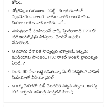
కోట్లు..
జ్యోతిష్యం: గురుబలం ఎఫెక్ట్.. కర్కాటకరాశిలో
వజ్రయోగం.. నాలుగు రాశుల వారికి రాజయోగం..
మిగతా రాశుల వారి జాతకం ఇదే..!
చదువుతూనే సంపాదించే ఛాన్స్: హైదరాబాద్ DRDLలో
165 ఇంటర్న్‌షిప్ పోస్టులు.. వెంటనే అప్లయ్
చేసుకోండి..
ఆ మూడు దేశాలకే సాధ్యమైన టెక్నాలజీ.. ఇప్పుడు
ఇండియాకు సొంతం.. FFSC రాకెట్ ఇంజిన్ ప్రాముఖ్యత
ఏంటి..?
నెలకు 30 వేలు అద్దె కడుతున్నా ఏంటీ పరిస్థితి..? సోషల్
మీడియాలో వీడియో వైరల్
ఆ ఒక్క మెలికతో మళ్లీ మొదటికి వచ్చిన చర్చలు.. ఆగస్టు
10న జార్ఖండ్ అసెంబ్లీ ముట్టడికి పిలుపు