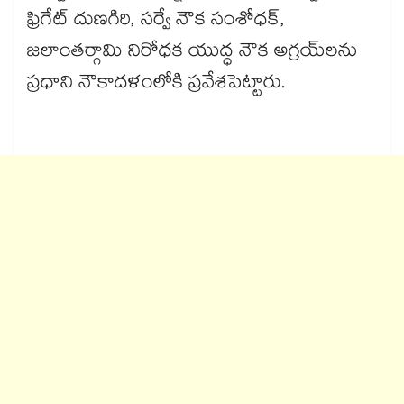
ఫ్రిగేట్ దుణగిరి, సర్వే నౌక సంశోధక్,
జలాంతర్గామి నిరోధక యుద్ధ నౌక అగ్రయ్‌‌లను
ప్రధాని నౌకాదళంలోకి ప్రవేశపెట్టారు.