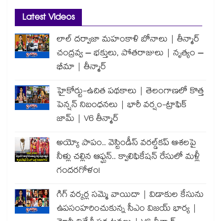
Latest Videos
లాల్ దర్వాజా మహంకాళి బోనాలు | తీన్మార్
చంద్రవ్వ – భక్తులు, పోతరాజులు | నృత్యం –
భీమా | తీన్మార్
హైకోర్టు-ఉచిత పథకాలు | తెలంగాణలో కొత్త
పెన్షన్ నిబంధనలు | భారీ వర్షం-ట్రాఫిక్
జామ్ | V6 తీన్మార్
అయ్యో పాపం.. వెస్టిండీస్ వరల్డ్‌కప్ ఆశలపై
నీళ్లు చల్లిన ఆఫ్ఘన్.. క్వాలిఫికేషన్ రేసులో మళ్లీ
గందరగోళం!
గిగ్ వర్కర్ల సమ్మె వాయిదా | విడాకుల కేసును
ఉపసంహరించుకున్న సీఎం విజయ్ భార్య |