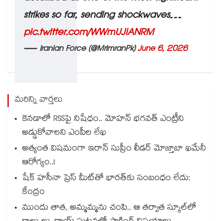
strikes so far, sending shockwaves…
pic.twitter.com/WWmUJiANRM
— Iranian Force (@MrImranPk)
June 6, 2026
మరిన్ని వార్తలు
కెనడాలో RSSపై నిషేధం.. మోహన్ భగవత్ ఎంట్రీని
అడ్డుకోవాలని ఎంపీల లేఖ
అత్యంత విషమంగా ఇరాన్ సుప్రీం లీడర్ మోజ్తాబా ఖమేనీ
ఆరోగ్యం..!
షేక్ హసీనా ప్రెస్ మీట్‎తో భారత్‎కు సంబంధం లేదు:
కేంద్రం
ముందు తాత, అమ్మమ్మను చంపి.. ఆ తర్వాత స్కూల్‌లో