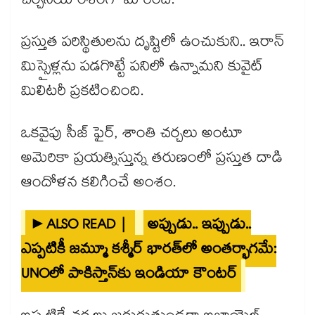
చర్చనీయాంశంగా మారింది.
ప్రస్తుత పరిస్థితులను దృష్టిలో ఉంచుకుని.. ఇరాన్
మిస్సైళ్లను పడగొట్టే పనిలో ఉన్నామని కువైట్
మిలిటరీ ప్రకటించింది.
ఒకవైపు సీజ్ ఫైర్, శాంతి చర్చలు అంటూ
అమెరికా ప్రయత్నిస్తున్న తరుణంలో ప్రస్తుత దాడి
ఆందోళన కలిగించే అంశం.
►ALSO READ |
అప్పుడు.. ఇప్పుడు..
ఎప్పటికీ జమ్మూ కశ్మీర్ భారత్‎లో అంతర్భాగమే:
UNOలో పాకిస్తాన్‎కు ఇండియా కౌంటర్