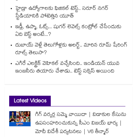
హైడ్రా ఉద్యోగాలకు ఫిజికల్ టెస్ట్.. సరూర్ నగర్
స్టేడియానికి పోటెత్తిన యూత్
ఇడ్లీ, ఉప్మా, ఓట్స్... షుగర్ లెవెల్స్ కంట్రోల్ చేసేందుకు
ఏది బెస్ట్ అంటే...?
దుబాయ్ వెళ్లే తెలుగోళ్లకు అలర్ట్.. మారిన రూమ్ షేరింగ్‌
రూల్స్ తెలుసా?
ఎగిరే ఎలక్ట్రిక్ వెహికల్ వచ్చేసింది.. ఇండియన్ యువ
ఇంజనీరు తయారు చేశాడు.. టెస్ట్ సక్సెస్ అయింది
Latest Videos
గిగ్ వర్కర్ల సమ్మె వాయిదా | విడాకుల కేసును
ఉపసంహరించుకున్న సీఎం విజయ్ భార్య |
మోదీ విదేశీ పర్యటనలు | V6 తీన్మార్