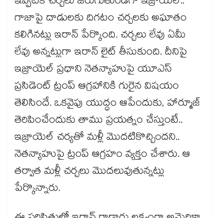
ఇప్పటికే చర్చలు జరుగుతుండగా ఇజ్రాయెల్..
గాజాపై దాడులకు దిగటం చర్చలకు అఘాతం
కలిగినట్లు ఇరాన్ పేర్కొంది. చర్చలు లేవు ఏమీ
లేవు అన్నట్లుగా ఇరాన్ లైట్ తీసుకుంది. దీనిపై
ఇజ్రాయెల్ ప్రధాని నెతన్యాహుపై యూఎస్
ప్రసిడెంట్ ట్రంప్ ఆగ్రహానికి గురైన విషయం
తెలిసిందే. ఒకవైపు యుద్ధం ఆపేందుకు, హార్మూజ్
తెరిపించేందుకు తాము ప్రయత్నం చేస్తుంటే..
ఇజ్రాయెల్ చర్యతో మళ్లీ మొదటికొచ్చిందని..
నెతన్యాహుపై ట్రంప్ ఆగ్రహం వ్యక్తం చేశారు. ఆ
తర్వాత మళ్లీ చర్చలు మొదలువుతున్నట్లు
పేర్కొన్నారు.