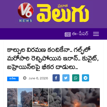
ఈ-పేపర్
కాల్పుల విరమణ కంచికేనా.. గల్ఫ్⁭లో
మరోసారి రెచ్చిపోయిన ఇరాన్.. కువైట్,
బహ్రెయిన్⁭లపై భీకర దాడులు..
June 6, 2026
విదేశం