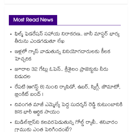
Most Read News
ఫిల్మ్ ఫెడరేషన్ సహాయ నిరాకరణ.. జానీ మాస్టర్ భార్య
తీరును ఎండగడుతూ లేఖ
ఇళ్లలో గ్యాస్ వాడుతున్న వినియోగదారులకు కీలక
హెచ్చరిక
జూరాల 32 గేట్లు ఓపెన్.. శ్రీశైలం ప్రాజెక్టుకు నీరు
విడుదల
రేపటి (ఆగస్ట్ 8) నుంచి ర్యాపిడో, ఉబర్, స్విగ్గీ, జొమాటో,
బ్లింకిట్ బంద్ !
దివంగత మాజీ ఎమ్మెల్యే పెద్ద సుదర్శన్ రెడ్డి కుటుంబానికి
BRS భారీ ఆర్థిక సాయం
మిడిల్‌క్లాస్‌ని కలవరపెడుతున్న గోల్డ్ ర్యాలీ.. శనివారం
గ్రాముకు ఎంత పెరిగిందంటే?