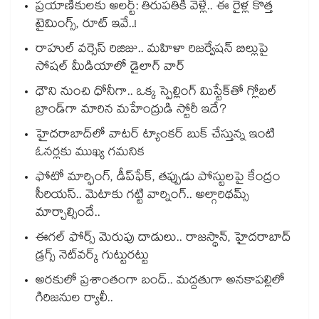
ప్రయాణికులకు అలర్ట్: తిరుపతికి వెళ్లే.. ఈ రైళ్ల కొత్త
టైమింగ్స్, రూట్ ఇవే..!
రాహుల్ వర్సెస్ రిజిజు.. మహిళా రిజర్వేషన్ బిల్లుపై
సోషల్ మీడియాలో డైలాగ్ వార్
ధౌని నుంచి ధోనీగా.. ఒక్క స్పెల్లింగ్ మిస్టేక్‌తో గ్లోబల్
బ్రాండ్‌గా మారిన మహేంద్రుడి స్టోరీ ఇదే?
హైదరాబాద్⁪లో వాటర్ ట్యాంకర్ బుక్ చేస్తున్న ఇంటి
ఓనర్లకు ముఖ్య గమనిక
ఫోటో మార్ఫింగ్, డీప్‌ఫేక్‌, తప్పుడు పోస్టులపై కేంద్రం
సీరియస్.. మెటాకు గట్టి వార్నింగ్.. అల్గారిథమ్స్
మార్చాల్సిందే..
ఈగల్ ఫోర్స్ మెరుపు దాడులు.. రాజస్థాన్, హైదరాబాద్‌
డ్రగ్స్‌ నెట్‌వర్క్‌ గుట్టురట్టు
అరకులో ప్రశాంతంగా బంద్.. మద్దతుగా అనకాపల్లిలో
గిరిజనుల ర్యాలీ..