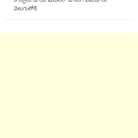
కాల్పులు..థాయ్ ఘటనలో షాకింగ్ విషయాలు
వెలుగులోకి