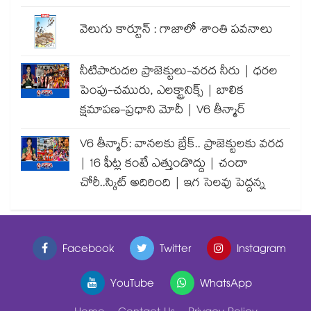
వెలుగు కార్టూన్ : గాజాలో శాంతి పవనాలు
నీటిపారుదల ప్రాజెక్టులు-వరద నీరు | ధరల
పెంపు-చమురు, ఎలక్ట్రానిక్స్ | బాలిక
క్షమాపణ-ప్రధాని మోదీ | V6 తీన్మార్
V6 తీన్మార్: వానలకు బ్రేక్.. ప్రాజెక్టులకు వరద
| 16 ఫీట్ల కంటే ఎత్తుండొద్దు | చందా
చోరీ..స్కిట్ అదిరింది | ఇగ సెలవు పెద్దన్న
Facebook
Twitter
Instagram
YouTube
WhatsApp