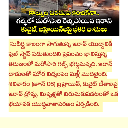
సుదీర్ఘ కాలంగా సాగుతున్న ఇరాన్ యుద్ధానికి
ఫుల్ స్టాప్ పడుతుందని ప్రపంచం భావిస్తున్న
తరుణంలో మరోసారి గల్ఫ్ భగ్గుమన్నది. ఇరాన్
దాడులతో ఘోర విధ్వంసం మళ్లీ మొదలైంది.
శనివారం (జూన్ 06) బ్రహ్రెయిన్, కువైట్ దేశాలపై
ఇరాన్ డ్రోన్లు, మిస్సైళ్లతో విరుచుకుపడటంతో ఒక
భయానక యుద్ధవాతావరణం ఏర్పడింది.