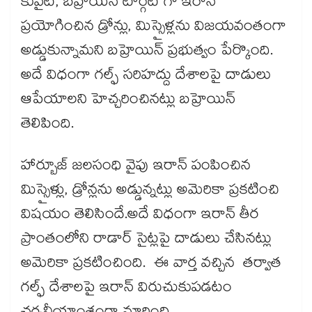
కువైట్, బహ్రయెన్ టార్గెట్ గా ఇరాన్
ప్రయోగించిన డ్రోన్లు, మిస్సైళ్లను విజయవంతంగా
అడ్డుకున్నామని బహ్రెయిన్ ప్రభుత్వం పేర్కొంది.
అదే విధంగా గల్ఫ్ సరిహద్దు దేశాలపై దాడులు
ఆపేయాలని హెచ్చరించినట్లు బహ్రెయిన్
తెలిపింది.
హార్బూజ్ జలసంధి వైపు ఇరాన్ పంపించిన
మిస్సైళ్లు, డ్రోన్లను అడ్డున్నట్లు అమెరికా ప్రకటించి
విషయం తెలిసిందే.అదే విధంగా ఇరాన్ తీర
ప్రాంతంలోని రాడార్ సైట్లపై దాడులు చేసినట్లు
అమెరికా ప్రకటించింది. ఈ వార్త వచ్చిన తర్వాత
గల్ఫ్ దేశాలపై ఇరాన్ విరుచుకుపడటం