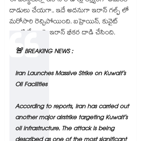
ఈ పరిస్థితుల్లో ఇరాన్ రాడార్లు లక్ష్యంగా అమెరికా
దాడులు చేయగా.. ఇదే అదనుగా ఇరాన్‌ గల్ఫ్ లో
మరోసారి రెచ్చిపోయింది. బహ్రెయిన్, కువైట్
లాంటి దేశాలపై ఇరాన్ భీకర దాడి చేసింది.
🚨 BREAKING NEWS :
Iran Launches Massive Strike on Kuwait’s
Oil Facilities
According to reports, Iran has carried out
another major airstrike targeting Kuwait’s
oil infrastructure. The attack is being
described as one of the most significant