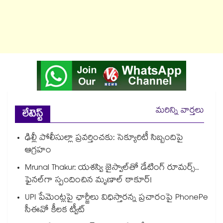
మరిన్ని వార్తలు
లేటెస్ట్
ఢిల్లీ పోలీసుల్లా ప్రవర్తించకు: సెక్యూరిటీ సిబ్బందిపై
ఆగ్రహం
Mrunal Thakur: యశస్వి జైస్వాల్‌తో డేటింగ్ రూమర్స్‌..
ఫైనల్‌గా స్పందించిన మృణాల్ ఠాకూర్!
UPI పేమెంట్లపై ఛార్జీలు విధిస్తారన్న ప్రచారంపై PhonePe
సీఈవో కీలక ట్వీట్