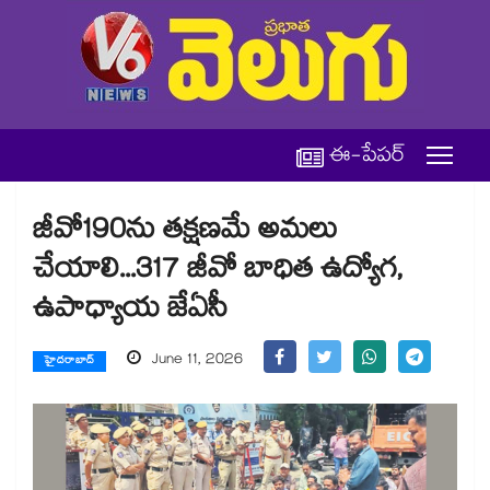
ఈ-పేపర్
జీవో190ను తక్షణమే అమలు
చేయాలి...317 జీవో బాధిత ఉద్యోగ,
ఉపాధ్యాయ జేఏసీ
June 11, 2026
హైదరాబాద్