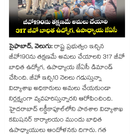
సైఫాబాద్, వెలుగు:
రాష్ట్ర ప్రభుత్వం ఇచ్చిన
జీవో190ను తక్షణమే అమలు చేయాలని 317 జీవో
బాధిత ఉద్యోగ, ఉపాధ్యాయ జేఏసీ డిమాండ్
చేసింది. జీవో ఇచ్చి10 నెలలు గడుస్తున్నా
విద్యాశాఖ అధికారులు అమలు చేయకుండా
నిర్లక్ష్యంగా వ్యవహరిస్తున్నారని ఆరోపించింది.
హైదరాబాద్ లక్డీకాపూల్‌‌‌‌‌‌‌‌లోని పాఠశాల విద్యాశాఖ
కమిషనర్ కార్యాలయం ముందు బాధిత
ఉపాధ్యాయులు ఆందోళనకు దిగారు. గత