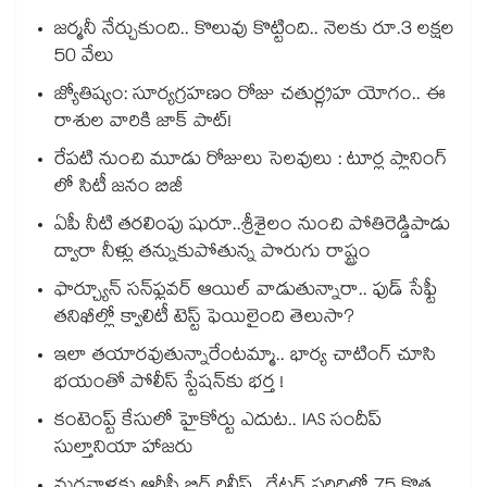
జర్మనీ నేర్చుకుంది.. కొలువు కొట్టింది.. నెలకు రూ.3 లక్షల
50 వేలు
జ్యోతిష్యం: సూర్యగ్రహణం రోజు చతుర్గ్రహ యోగం.. ఈ
రాశుల వారికి జాక్ పాట్!
రేపటి నుంచి మూడు రోజులు సెలవులు : టూర్ల ప్లానింగ్
లో సిటీ జనం బిజీ
ఏపీ నీటి తరలింపు షురూ..శ్రీశైలం నుంచి పోతిరెడ్డిపాడు
ద్వారా నీళ్లు తన్నుకుపోతున్న పొరుగు రాష్ట్రం
ఫార్చ్యూన్ సన్‌ఫ్లవర్ ఆయిల్ వాడుతున్నారా.. ఫుడ్ సేఫ్టీ
తనిఖీల్లో క్వాలిటీ టెస్ట్ ఫెయిలైంది తెలుసా?
ఇలా తయారవుతున్నారేంటమ్మా.. భార్య చాటింగ్ చూసి
భయంతో పోలీస్ స్టేషన్⁫కు భర్త !
కంటెంప్ట్ కేసులో హైకోర్టు ఎదుట.. IAS సందీప్
సుల్తానియా హాజరు