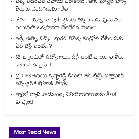
ఫిల్మ్ ఫెడరేషన్ సహాయ నిరాకరణ.. జానీ మాస్టర్ భార్య
తీరును ఎండగడుతూ లేఖ
బీదర్–యశ్వంత్ పూర్ ట్రైన్‎కు తప్పిన పెను ప్రమాదం..
ఇంజన్‎లో ఒక్కసారిగా చెలరేగిన పొగలు
ఇడ్లీ, ఉప్మా, ఓట్స్... షుగర్ లెవెల్స్ కంట్రోల్ చేసేందుకు
ఏది బెస్ట్ అంటే...?
SBI బ్యాంకులో ఉద్యోగాలు.. డిగ్రీ ఉంటే చాలు.. ఖాళీలు
చాలానే ఉన్నయ్ !
ట్రైనీ IPS ఉదయ్ కృష్ణారెడ్డి కేసులో బిగ్ ట్విస్ట్: అత్తాపూర్
ఇన్స్పెక్టర్‎కి షోకాజ్ నోటీస్
ఇళ్లలో గ్యాస్ వాడుతున్న వినియోగదారులకు కీలక
హెచ్చరిక
Most Read News