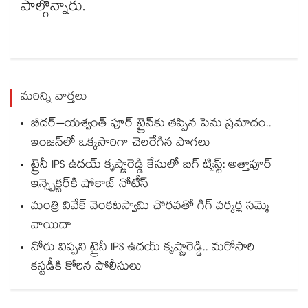
పాల్గొన్నారు.
మరిన్ని వార్తలు
బీదర్–యశ్వంత్ పూర్ ట్రైన్‎కు తప్పిన పెను ప్రమాదం..
ఇంజన్‎లో ఒక్కసారిగా చెలరేగిన పొగలు
ట్రైనీ IPS ఉదయ్ కృష్ణారెడ్డి కేసులో బిగ్ ట్విస్ట్: అత్తాపూర్
ఇన్స్పెక్టర్‎కి షోకాజ్ నోటీస్
మంత్రి వివేక్ వెంకటస్వామి చొరవతో గిగ్ వర్కర్ల సమ్మె
వాయిదా
నోరు విప్పని ట్రైనీ IPS ఉదయ్ కృష్ణారెడ్డి.. మరోసారి
కస్టడీకి కోరిన పోలీసులు