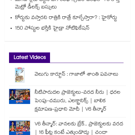
మగవాళ్లకు ఆర్టీసీ బిగ్ రిలీఫ్ ..గ్రేటర్ పరిధిలో 75 కొత్త
మెట్రో డీలక్స్ బస్సులు
కోర్టుకు వస్తారని రాత్రికి రాత్రే కూల్చేస్తారా? : హైకోర్టు
150 పోస్టుల భర్తీకి హైడ్రా నోటిఫికేషన్
Latest Videos
వెలుగు కార్టూన్ : గాజాలో శాంతి పవనాలు
నీటిపారుదల ప్రాజెక్టులు-వరద నీరు | ధరల
పెంపు-చమురు, ఎలక్ట్రానిక్స్ | బాలిక
క్షమాపణ-ప్రధాని మోదీ | V6 తీన్మార్
V6 తీన్మార్: వానలకు బ్రేక్.. ప్రాజెక్టులకు వరద
| 16 ఫీట్ల కంటే ఎత్తుండొద్దు | చందా