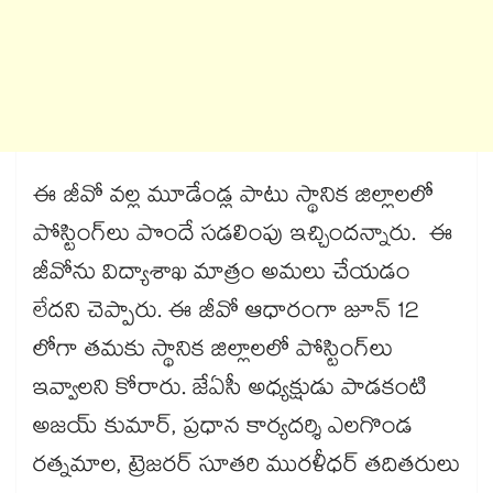
ఈ జీవో వల్ల మూడేండ్ల పాటు స్థానిక జిల్లాలలో
పోస్టింగ్‌‌‌‌‌‌‌‌లు పొందే సడలింపు ఇచ్చిందన్నారు. ఈ
జీవోను విద్యాశాఖ మాత్రం అమలు చేయడం
లేదని చెప్పారు. ఈ జీవో ఆధారంగా జూన్ 12
లోగా తమకు స్థానిక జిల్లాలలో పోస్టింగ్‌‌‌‌‌‌‌‌లు
ఇవ్వాలని కోరారు. జేఏసీ అధ్యక్షుడు పాడకంటి
అజయ్ కుమార్, ప్రధాన కార్యదర్శి ఎలగొండ
రత్నమాల, ట్రెజరర్ సూతరి మురళీధర్ తదితరులు