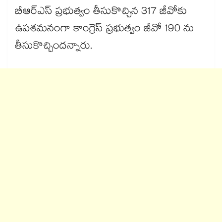
బీఆర్ఎస్ ప్రభుత్వం తీసుకొచ్చిన 317 జీవోకు
ఉపశమనంగా కాంగ్రెస్ ప్రభుత్వం జీవో 190 ను
తీసుకొచ్చిందన్నారు.