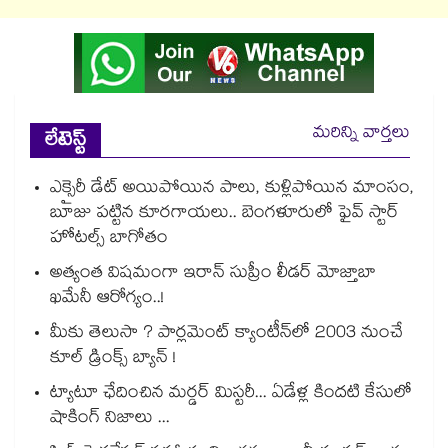
మరిన్ని వార్తలు
లేటెస్ట్
ఎక్సైరీ డేట్ అయిపోయిన పాలు, కుళ్లిపోయిన మాంసం,
బూజు పట్టిన కూరగాయలు.. బెంగళూరులో ఫైవ్ స్టార్
హోటల్స్ బాగోతం
అత్యంత విషమంగా ఇరాన్ సుప్రీం లీడర్ మోజ్తాబా
ఖమేనీ ఆరోగ్యం..!
మీకు తెలుసా ? పార్లమెంట్ క్యాంటీన్⁪లో 2003 నుంచే
కూల్ డ్రింక్స్ బ్యాన్ !
ట్యాటూ ఛేదించిన మర్డర్ మిస్టరీ... ఏడేళ్ల కిందటి కేసులో
షాకింగ్ నిజాలు ...