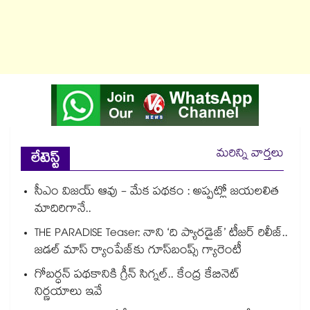
మరిన్ని వార్తలు
లేటెస్ట్
సీఎం విజయ్ ఆవు - మేక పథకం : అప్పట్లో జయలలిత
మాదిరిగానే..
THE PARADISE Teaser: నాని ‘ది ప్యారడైజ్‌‌’ టీజర్ రిలీజ్..
జడల్ మాస్ ర్యాంపేజ్‌కు గూస్‌బంప్స్ గ్యారెంటీ
గోబర్ధన్ పథకానికి గ్రీన్ సిగ్నల్.. కేంద్ర కేబినెట్
నిర్ణయాలు ఇవే