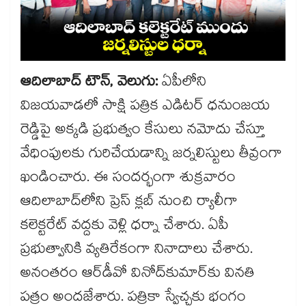
ఆదిలాబాద్ ​టౌన్, వెలుగు:
ఏపీలోని
విజయవాడలో సాక్షి పత్రిక ఎడిటర్ ధనుంజయ
రెడ్డిపై అక్కడి ప్రభుత్వం కేసులు నమోదు చేస్తూ
వేధింపులకు గురిచేయడాన్ని జర్నలిస్టులు తీవ్రంగా
ఖండించారు. ఈ సందర్భంగా శుక్రవారం
ఆదిలాబాద్​లోని ప్రెస్ క్లబ్ నుంచి ర్యాలీగా
కలెక్టరేట్ వద్దకు వెళ్లి ధర్నా చేశారు. ఏపీ
ప్రభుత్వానికి వ్యతిరేకంగా నినాదాలు చేశారు.
అనంతరం ఆర్​డీవో వినోద్​కుమార్​కు వినతి
పత్రం అందజేశారు. పత్రికా స్వేచ్చకు భంగం