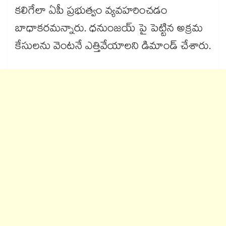
కలిగేలా ఏపీ ప్రభుత్వం వ్యవహరించడం
బాధాకరమన్నారు. ధనుంజయ్ పై పెట్టిన అక్రమ
కేసులను వెంటనే ఎత్తివేయాలని డిమాండ్​ చేశారు.