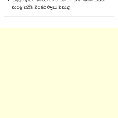
కుమ్రం భీమ్‌ ఆశయాలు కొనసాగించాలి..ఆదివాసీలకు
మంత్రి వివేక్‌ వెంకటస్వామి పిలుపు