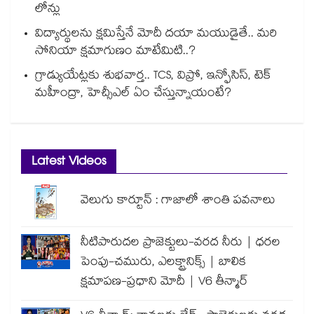
లోన్లు
విద్యార్థులను క్షమిస్తేనే మోదీ దయా మయుడైతే.. మరి
సోనియా క్షమాగుణం మాటేమిటి..?
గ్రాడ్యుయేట్లకు శుభవార్త.. TCS, విప్రో, ఇన్ఫోసిస్, టెక్
మహీంద్రా, హెచ్సీఎల్ ఏం చేస్తున్నాయంటే?
Latest Videos
వెలుగు కార్టూన్ : గాజాలో శాంతి పవనాలు
నీటిపారుదల ప్రాజెక్టులు-వరద నీరు | ధరల
పెంపు-చమురు, ఎలక్ట్రానిక్స్ | బాలిక
క్షమాపణ-ప్రధాని మోదీ | V6 తీన్మార్