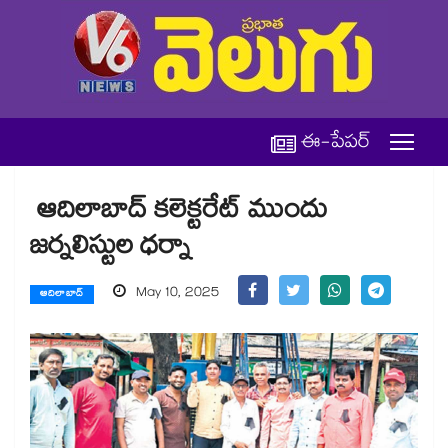
ఈ-పేపర్
ఆదిలాబాద్ కలెక్టరేట్​ ముందు
జర్నలిస్టుల ధర్నా
May 10, 2025
ఆదిలాబాద్