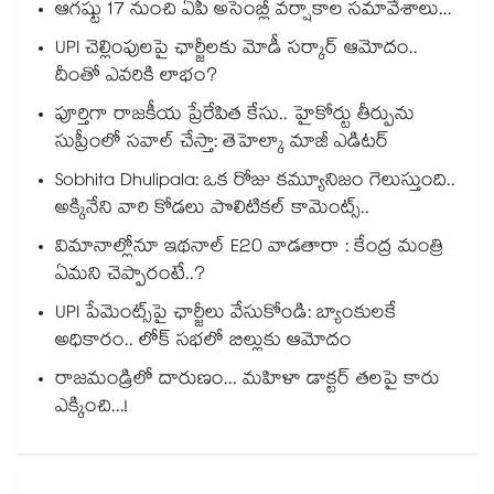
ఆగష్టు 17 నుంచి ఏపీ అసెంబ్లీ వర్షాకాల సమావేశాలు...
UPI చెల్లింపులపై ఛార్జీలకు మోడీ సర్కార్ ఆమోదం..
దీంతో ఎవరికి లాభం?
పూర్తిగా రాజకీయ ప్రేరేపిత కేసు.. హైకోర్టు తీర్పును
సుప్రీంలో సవాల్ చేస్తా: తెహెల్కా మాజీ ఎడిటర్
Sobhita Dhulipala: ఒక రోజు కమ్యూనిజం గెలుస్తుంది..
అక్కినేని వారి కోడలు పొలిటికల్ కామెంట్స్..
విమానాల్లోనూ ఇథనాల్ E20 వాడతారా : కేంద్ర మంత్రి
ఏమని చెప్పారంటే..?
UPI పేమెంట్స్⁪పై ఛార్జీలు వేసుకోండి: బ్యాంకులకే
అధికారం.. లోక్ సభలో బిల్లుకు ఆమోదం
రాజమండ్రిలో దారుణం... మహిళా డాక్టర్ తలపై కారు
ఎక్కించి...!