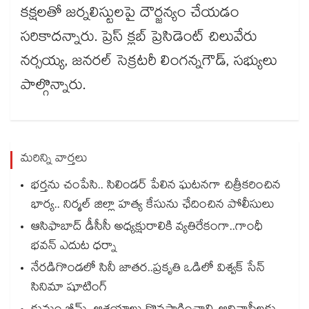
కక్షలతో జర్నలిస్టులపై దౌర్జన్యం చేయడం
సరికాదన్నారు. ప్రెస్ క్లబ్ ప్రెసిడెంట్ చిలువేరు
నర్సయ్య, జనరల్ సెక్రటరీ లింగన్నగౌడ్, సభ్యులు
పాల్గొన్నారు.
మరిన్ని వార్తలు
భర్తను చంపేసి.. సిలిండర్ పేలిన ఘటనగా చిత్రీకరించిన
భార్య.. నిర్మల్ జిల్లా హత్య కేసును ఛేదించిన పోలీసులు
ఆసిఫాబాద్ డీసీసీ అధ్యక్షురాలికి వ్యతిరేకంగా..గాంధీ
భవన్ ఎదుట ధర్నా
నేరడిగొండలో సినీ జాతర..ప్రకృతి ఒడిలో విశ్వక్ సేన్
సినిమా షూటింగ్