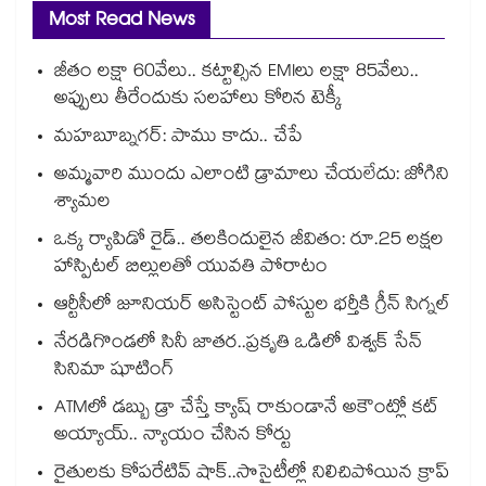
Most Read News
జీతం లక్షా 60వేలు.. కట్టాల్సిన EMIలు లక్షా 85వేలు..
అప్పులు తీరేందుకు సలహాలు కోరిన టెక్కీ
మహబూబ్నగర్: పాము కాదు.. చేపే
అమ్మవారి ముందు ఎలాంటి డ్రామాలు చేయలేదు: జోగిని
శ్యామల
ఒక్క ర్యాపిడో రైడ్.. తలకిందులైన జీవితం: రూ.25 లక్షల
హాస్పిటల్ బిల్లులతో యువతి పోరాటం
ఆర్టీసీలో జూనియర్ అసిస్టెంట్‌‌ పోస్టుల భర్తీకి గ్రీన్‌‌ సిగ్నల్
నేరడిగొండలో సినీ జాతర..ప్రకృతి ఒడిలో విశ్వక్ సేన్
సినిమా షూటింగ్
ATMలో డబ్బు డ్రా చేస్తే క్యాష్ రాకుండానే అకౌంట్లో కట్
అయ్యాయ్.. న్యాయం చేసిన కోర్టు
రైతులకు కోపరేటివ్ షాక్..సొసైటీల్లో నిలిచిపోయిన క్రాప్