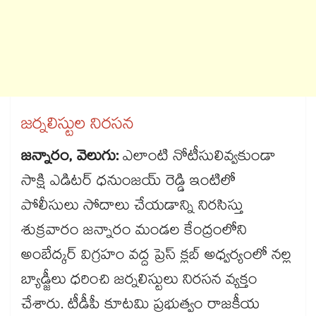
జర్నలిస్టుల నిరసన
జన్నారం, వెలుగు:
ఎలాంటి నోటీసులివ్వకుండా
సాక్షి ఎడిటర్ ధనుంజయ్ రెడ్డి ఇంటిలో
పోలీసులు సోదాలు చేయడాన్ని నిరసిస్తు
శుక్రవారం జన్నారం మండల కేంద్రంలోని
అంబేద్కర్ విగ్రహం వద్ద ప్రెస్ క్లబ్ అధ్వర్యంలో నల్ల
బ్యాడ్జీలు ధరించి జర్నలిస్టులు నిరసన వ్యక్తం
చేశారు. టీడీపీ కూటమి ప్రభుత్వం రాజకీయ