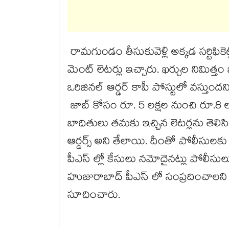
రామగుండం తీసుకువెళ్లి అక్కడ సర్టిఫికె
మెంట్ లెటర్లు ఇచ్చారు. ఖర్చుల నిమిత్
ఒరిజినల్ ఆర్డర్ కాపీ పోస్టులో వస్తుందని 
జాబ్ కోసం రూ. 5 లక్షల నుంచి రూ.8 లక
బాధితులు తమకు ఇచ్చిన లెటర్లను తెలి
ఆర్డర్స్ అని తేలాయి. దీంతో పోలీసుల
పీఎస్ ల్లో కేసులు నమోదైనట్లు పోలీసు
హుజురాబాద్ పీఎస్ లో సంప్రదించాలని ఎన్
సూచించారు.