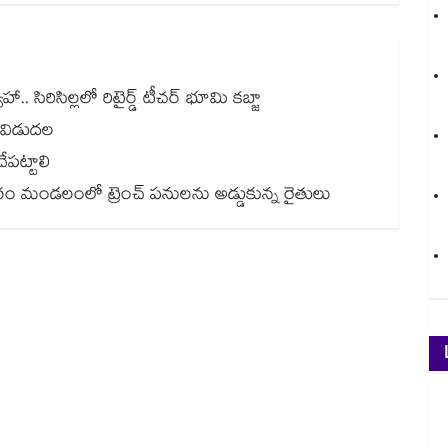
 సిరిసిల్లలో రిటైర్డ్ టీచర్ భూమి కబ్జా
 విడుదల
ేపట్టాలి
 మండలంలో ట్రెంచ్ పనులను అడ్డుకున్న రైతులు