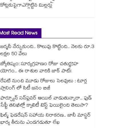
కోట్లకుపైగాఎగ్గొట్టిన మిల్లర్లు
Most Read News
జర్మనీ నేర్చుకుంది.. కొలువు కొట్టింది.. నెలకు రూ.3
లక్షల 50 వేలు
జ్యోతిష్యం: సూర్యగ్రహణం రోజు చతుర్గ్రహ
యోగం.. ఈ రాశుల వారికి జాక్ పాట్!
రేపటి నుంచి మూడు రోజులు సెలవులు : టూర్ల
ప్లానింగ్ లో సిటీ జనం బిజీ
ఫార్చ్యూన్ సన్‌ఫ్లవర్ ఆయిల్ వాడుతున్నారా.. ఫుడ్
సేఫ్టీ తనిఖీల్లో క్వాలిటీ టెస్ట్ ఫెయిలైంది తెలుసా?
ఫిల్మ్ ఫెడరేషన్ సహాయ నిరాకరణ.. జానీ మాస్టర్
భార్య తీరును ఎండగడుతూ లేఖ