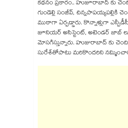
కథనం ప్రకారం.. హుజూరాబాద్ కు చెంది
గుండెల్లి సంజీవ్, చిన్నపాపయ్యపల్లిక
ముఠాగా ఏర్పడ్డారు. కొన్నాళ్లుగా ఎన్పీడీసీఎ
జూనియర్ అసిస్టెంట్, అటెండర్ జాబ్ ల
మోసగిస్తున్నారు. హుజురాబాద్ కు చెంది
సురేశ్​తోపాటు మరికొందరిని నమ్మించా