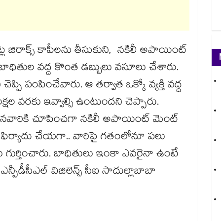
ట్ల జిరాక్స్ కాపీలను తీసుకుని, నకిలీ అపాయింట్
తం బాధితుల వద్ద కొంత డబ్బులు వసూలు చేశారు.
చెప్పి పంపించేవారు. ఆ తర్వాత ఒక్కో వ్యక్తి వద్ద
్షల వరకు ఇవ్వాల్సి ఉంటుందని చెప్పారు.
సినవారికి చూపించగా నకిలీ అపాయింట్ మెంట్
కు ఫిర్యాదు చేయగా.. వారిపై గతంలోనూ పలు
లు గుర్తించారు. బాధితులు ఇంకా ఎవరైనా ఉంటే
పీడీసీఎల్ విజిలెన్స్ సీఐ సాదుల్లాబాబా