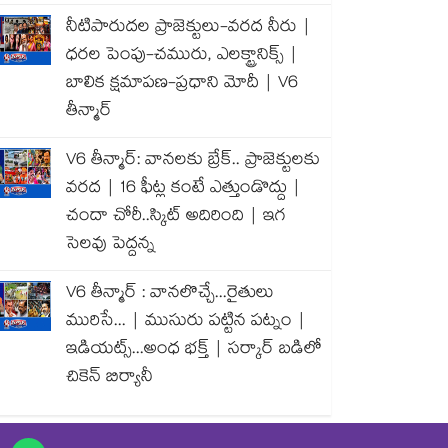
నీటిపారుదల ప్రాజెక్టులు-వరద నీరు |
ధరల పెంపు-చమురు, ఎలక్ట్రానిక్స్ |
బాలిక క్షమాపణ-ప్రధాని మోదీ | V6
తీన్మార్
V6 తీన్మార్: వానలకు బ్రేక్.. ప్రాజెక్టులకు
వరద | 16 ఫీట్ల కంటే ఎత్తుండొద్దు |
చందా చోరీ..స్కిట్ అదిరింది | ఇగ
సెలవు పెద్దన్న
V6 తీన్మార్ : వానలొచ్చే...రైతులు
మురిసే... | ముసురు పట్టిన పట్నం |
ఇడియట్స్...అంధ భక్త్ | సర్కార్ బడిలో
చికెన్ బిర్యానీ