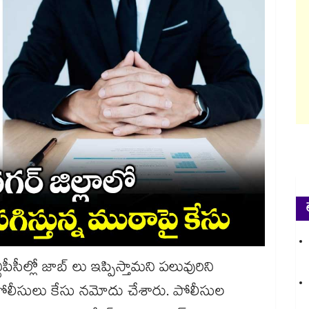
టీపీసీల్లో జాబ్ లు ఇప్పిస్తామని పలువురిని
పోలీసులు కేసు నమోదు చేశారు. పోలీసుల