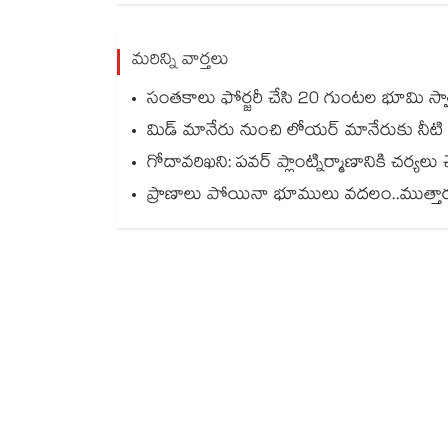
మరిన్ని వార్తలు
సంతకాలు ఫోర్జరీ చేసి 20 గుంటల భూమి స్వాహా..
మిడ్ మానేరు నుంచి లోయర్ మానేరుకు నీటి
గోదావరిఖని: పవర్ ప్లాంట్నిర్మాణానికి చర్యలు చ
ప్రాణాలు పోయినా భూములు వదలం..ముత్తారం