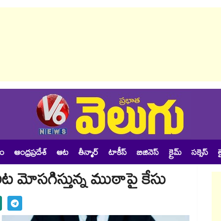
శం
ఆంధ్రప్రదేశ్
ఆట
తీన్మార్
టాకీస్
బిజినెస్
క్రైమ్
సక్సెస్
ల
రిట మోసగిస్తున్న ముఠాపై కేసు