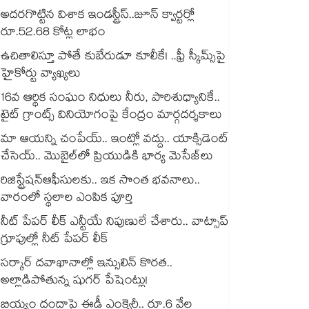
అదరగొట్టిన విశాక ఇండస్ట్రీస్..జూన్ క్వార్టర్లో
రూ.52.68 కోట్ల లాభం
ఉచితాలిస్తూ పోతే కుబేరుడూ కూలీకే! ..ఫ్రీ స్కీమ్స్‌‌‌‌‌‌‌‌‌‌‌‌‌‌‌‌‌‌‌‌‌‌‌‌‌‌‌‌‌‌‌‌పై
హైకోర్టు వ్యాఖ్యలు
16వ ఆర్థిక సంఘం నిధులు నీరు, పారిశుధ్యానికే..
టైట్ గ్రాంట్స్ వినియోగంపై కేంద్రం మార్గదర్శకాలు
మా ఆయన్ని చంపేయ్.. ఇంట్లో వద్దు.. యాక్సిడెంట్
చేసెయ్.. మొబైల్‌‌‌‌‌‌‌‌‌‌‌‌‌‌‌‌లో ప్రియుడికి భార్య మెసేజ్‌‌‌‌‌‌‌‌‌‌‌‌‌‌‌‌లు
రిజిస్ట్రేషన్ఆఫీసులకు.. ఇక సొంత భవనాలు..
వారంలో స్థలాల ఎంపిక పూర్తి
నీట్ పేపర్ లీక్ ఎన్టీయే నిపుణులే చేశారు.. వాట్సాప్
గ్రూపుల్లో నీట్ పేపర్ లీక్
సర్కార్ దవాఖానాల్లో ఇన్సులిన్ కొరత..
అల్లాడిపోతున్న షుగర్ పేషెంట్లు!
బియ్యం దందాపై ఈడీ ఎంక్వైరీ.. రూ.6 వేల