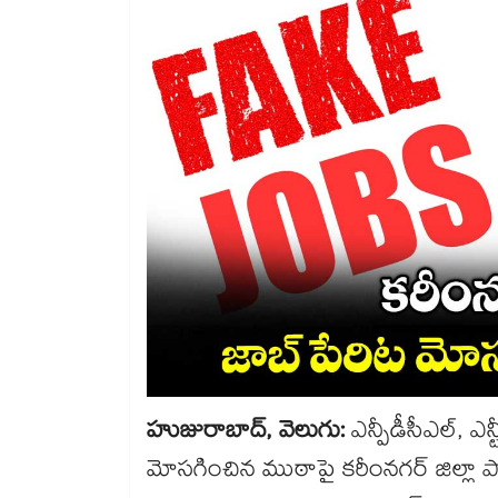
హుజురాబాద్, వెలుగు:
ఎన్పీడీసీఎల్, ఎన్
మోసగించిన ముఠాపై కరీంనగర్ జిల్లా 