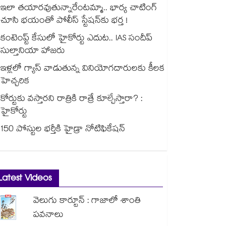
ఇలా తయారవుతున్నారేంటమ్మా.. భార్య చాటింగ్
చూసి భయంతో పోలీస్ స్టేషన్⁫కు భర్త !
కంటెంప్ట్ కేసులో హైకోర్టు ఎదుట.. IAS సందీప్
సుల్తానియా హాజరు
ఇళ్లలో గ్యాస్ వాడుతున్న వినియోగదారులకు కీలక
హెచ్చరిక
కోర్టుకు వస్తారని రాత్రికి రాత్రే కూల్చేస్తారా? :
హైకోర్టు
150 పోస్టుల భర్తీకి హైడ్రా నోటిఫికేషన్
Latest Videos
వెలుగు కార్టూన్ : గాజాలో శాంతి
పవనాలు