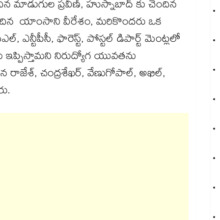
న మాడుగుల ప్రవీణ్, హుస్నాబాద్ కు చెందిన
ి చెందిన యాంసాని వీరేశం, మరికొందరు ఒక
ల్, ఎన్టీపీసీ, ఫారెస్ట్, పోస్టల్ డిపార్ట్ మెంట్లలో
ు ఇప్పిస్తామని నిరుద్యోగ యువతను
న రాజేశ్, చంద్రశేఖర్, వేణుగోపాల్, అఖిల్,
రు.