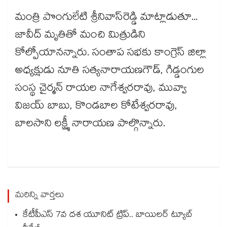
మంత్రి పొంగులేటి శ్రీనివాస్‌‌‌‌రెడ్డి మాట్లాడుతూ...
జావీద్‌‌‌‌ మృతితో మంచి మిత్రుడిని
కోల్పోయానన్నారు. సంతాప సభకు కాంగ్రెస్ జిల్లా
అధ్యక్షుడు నూతి సత్యనారాయణగౌడ్, గిడ్డంగుల
సంస్థ చైర్మన్‌‌‌‌ రాయల నాగేశ్వరరావు, మువ్వా
విజయ్‌‌‌‌ బాబు, కొండబాల కోటేశ్వరరావు,
బాలసాని లక్ష్మీ నారాయణ పాల్గొన్నారు.
మరిన్ని వార్తలు
కేటీపీఎస్ 7వ దశ యూనిట్ ట్రిప్.. బాయిలర్ ట్యూబ్