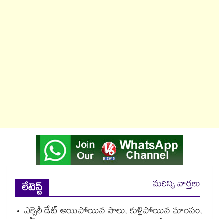
మరిన్ని వార్తలు
లేటెస్ట్
ఎక్సైరీ డేట్ అయిపోయిన పాలు, కుళ్లిపోయిన మాంసం,