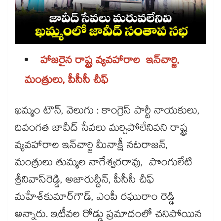
హాజరైన రాష్ట్ర వ్యవహారాల ఇన్‌‌‌‌చార్జి,
మంత్రులు, పీసీసీ చీఫ్‌‌‌‌
ఖమ్మం టౌన్, వెలుగు : కాంగ్రెస్‌‌‌‌ పార్టీ నాయకులు,
దివంగత జావీద్‌‌‌‌ సేవలు మర్చిపోలేనివని రాష్ట్ర
వ్యవహారాల ఇన్‌‌‌‌చార్జి మీనాక్షీ నటరాజన్‌‌‌‌,
మంత్రులు తుమ్మల నాగేశ్వరరావు, పొంగులేటి
శ్రీనివాస్‌‌‌‌రెడ్డి, అజారుద్దీన్‌‌‌‌, పీసీసీ చీఫ్
మహేశ్‌‌‌‌కుమార్‌‌‌‌గౌడ్‌‌‌‌, ఎంపీ రఘురాం రెడ్డి
అన్నారు. ఇటీవల రోడ్డు ప్రమాదంలో చనిపోయిన