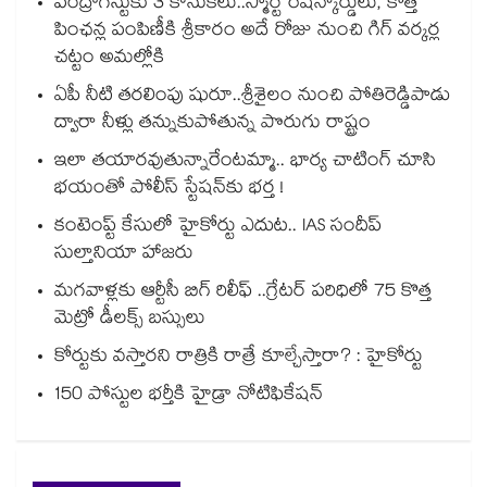
పంద్రాగస్టుకు 3 కానుకలు..స్మార్ట్ రేషన్కార్డులు, కొత్త
పింఛన్ల పంపిణీకి శ్రీకారం అదే రోజు నుంచి గిగ్ వర్కర్ల
చట్టం అమల్లోకి
ఏపీ నీటి తరలింపు షురూ..శ్రీశైలం నుంచి పోతిరెడ్డిపాడు
ద్వారా నీళ్లు తన్నుకుపోతున్న పొరుగు రాష్ట్రం
ఇలా తయారవుతున్నారేంటమ్మా.. భార్య చాటింగ్ చూసి
భయంతో పోలీస్ స్టేషన్⁫కు భర్త !
కంటెంప్ట్ కేసులో హైకోర్టు ఎదుట.. IAS సందీప్
సుల్తానియా హాజరు
మగవాళ్లకు ఆర్టీసీ బిగ్ రిలీఫ్ ..గ్రేటర్ పరిధిలో 75 కొత్త
మెట్రో డీలక్స్ బస్సులు
కోర్టుకు వస్తారని రాత్రికి రాత్రే కూల్చేస్తారా? : హైకోర్టు
150 పోస్టుల భర్తీకి హైడ్రా నోటిఫికేషన్