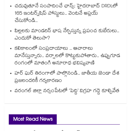
చదువుతూనే సంపాదించే ఛాన్స్: హైదరాబాద్ DRDLలో
165 ఇంటర్న్‌షిప్ పోస్టులు.. వెంటనే అప్లయ్
చేసుకోండి..
పిల్లలకు మాండరిన్ భాష నేర్పిస్తున్న ప్రపంచ కుబేరులు..
ఎందుకో తెలుసా?
కలికాలంలో సంప్రదాయాలు .. ఆచారాలు
మానేస్తున్నారు.. వర్షాలలో కొట్టుకుపోతారు.. ఉప్పుగూడ
రంగంలో మాతంగి అనూరాధ భవిష్యవాణి
హర్ ఘర్ తిరంగాలో పాల్గొనండి.. జాతీయ జెండా దేశ
ప్రజలందరికీ గర్వకారణం
వరంగల్ జిల్లా నర్సంపేటలో ‘పెద్ది’ విగ్రహ గద్దె కూల్చివేత
Most Read News