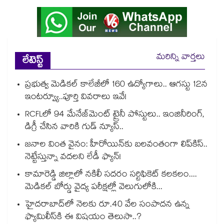
మరిన్ని వార్తలు
లేటెస్ట్
ప్రభుత్వ మెడికల్ కాలేజీలో 160 ఉద్యోగాలు.. ఆగస్టు 12న
ఇంటర్వ్యూ..పూర్తి వివరాలు ఇవే!
RCFLలో 94 మేనేజ్‌మెంట్ ట్రైనీ పోస్టులు.. ఇంజినీరింగ్,
డిగ్రీ చేసిన వారికి గుడ్ న్యూస్..
జనాల వింత వైనం: హీరోయిన్‌కు బలవంతంగా లిప్‌కిస్‌..
నెట్టేస్తున్నా వదలని లేడీ ఫ్యాన్!
కామారెడ్డి జిల్లాలో నకిలీ సదరం సర్టిఫికెట్ కలకలం....
మెడికల్ బోర్డు వైద్య పరీక్షల్లో వెలుగులోకి...
హైదరాబాద్⁪లో నెలకు రూ.40 వేల సంపాదన ఉన్న
ఫ్యామిలీస్⁪కి ఈ విషయం తెలుసా..?