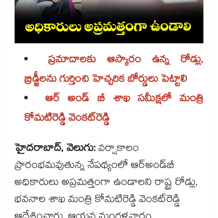
ప్రమాదాలకు ఆస్కారం ఉన్న రోడ్లు,
బ్రిడ్జీలను గుర్తించి హెచ్చరిక బోర్డులు పెట్టాలి
ఆర్ అండ్ బీ శాఖ సమీక్షలో మంత్రి
కోమటిరెడ్డి వెంకట్‌‌రెడ్డి
హైదరాబాద్, వెలుగు:
వర్షాకాలం
ప్రారంభమవుతున్న నేపథ్యంలో ఆర్‌‌‌‌అండ్‌‌బీ
అధికారులు అప్రమత్తంగా ఉండాలని రాష్ట్ర రోడ్లు,
భవనాల శాఖ మంత్రి కోమటిరెడ్డి వెంకట్‌‌రెడ్డి
ఆదేశించారు. ఆయన మంగళవారం