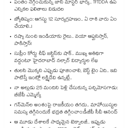
పంతం నెగ్గించుకున్న జానీ మాస్టర్ భార్య.. TFTDDA ఉప
ఎన్నికల ఫలితాలు విడుదల
జ్యోతిష్యం: ఆగస్టు 12 సూర్యగ్రహణం.. ఏ రాశి వారు ఏం
చేయాలి..!
రష్యా నుంచి ఇండియాకు రైలు.. వయా ఆఫ్ఘనిస్తాన్,
పాకిస్తాన్!
సుప్రీం కోర్టు చీఫ్ జస్టిస్⁭కు షాక్.. ముఖ్య అతిథిగా
వద్దంటూ హైదరాబాద్ నల్సార్ విద్యార్థుల లేఖ
తులసి మొక్కని ఎప్పుడు పూజించాలి, బెస్ట్ టైం ఏది.. ఇవి
పాటిస్తే ఇంట్లో లక్ష్మిదేవి ఉన్నట్లే..
నా అల్లుడు 25 మందిని పెళ్లి చేసుకున్న పచ్చిమోసగాడు:
బీజేపీ ఎమ్మెల్యే
గన్⁭మెన్⁭ల అంశంపై రాజకీయం తగదు.. మావోయిస్టుల
సమస్య తగ్గినందుకే భద్రత తగ్గించాం:డీజీపీ సీవీ ఆనంద్
ఆ మూడు దేశాలకే సాధ్యమైన టెక్నాలజీ.. ఇప్పుడు