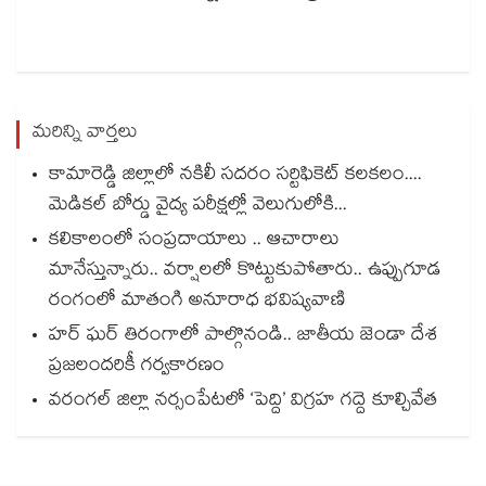
మరిన్ని వార్తలు
కామారెడ్డి జిల్లాలో నకిలీ సదరం సర్టిఫికెట్ కలకలం....
మెడికల్ బోర్డు వైద్య పరీక్షల్లో వెలుగులోకి...
కలికాలంలో సంప్రదాయాలు .. ఆచారాలు
మానేస్తున్నారు.. వర్షాలలో కొట్టుకుపోతారు.. ఉప్పుగూడ
రంగంలో మాతంగి అనూరాధ భవిష్యవాణి
హర్ ఘర్ తిరంగాలో పాల్గొనండి.. జాతీయ జెండా దేశ
ప్రజలందరికీ గర్వకారణం
వరంగల్ జిల్లా నర్సంపేటలో ‘పెద్ది’ విగ్రహ గద్దె కూల్చివేత