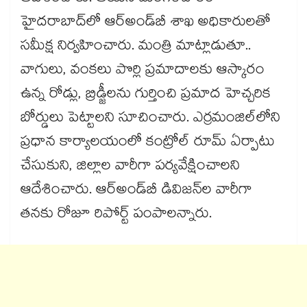
హైదరాబాద్‌‌లో ఆర్‌‌‌‌అండ్‌‌బీ శాఖ అధికారులతో
సమీక్ష నిర్వహించారు. మంత్రి మాట్లాడుతూ..
వాగులు, వంకలు పొర్లి ప్రమాదాలకు ఆస్కారం
ఉన్న రోడ్లు, బ్రిడ్జీలను గుర్తించి ప్రమాద హెచ్చరిక
బోర్డులు పెట్టాలని సూచించారు. ఎర్రమంజిల్‌‌లోని
ప్రధాన కార్యాలయంలో కంట్రోల్ రూమ్ ఏర్పాటు
చేసుకుని, జిల్లాల వారీగా పర్యవేక్షించాలని
ఆదేశించారు. ఆర్‌‌‌‌అండ్‌‌బీ డివిజన్‌‌ల వారీగా
తనకు రోజూ రిపోర్ట్ పంపాలన్నారు.