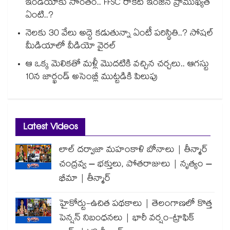
ఇండియాకు సొంతం.. FFSC రాకెట్ ఇంజిన్ ప్రాముఖ్యత
ఏంటి..?
నెలకు 30 వేలు అద్దె కడుతున్నా ఏంటీ పరిస్థితి..? సోషల్
మీడియాలో వీడియో వైరల్
ఆ ఒక్క మెలికతో మళ్లీ మొదటికి వచ్చిన చర్చలు.. ఆగస్టు
10న జార్ఖండ్ అసెంబ్లీ ముట్టడికి పిలుపు
Latest Videos
లాల్ దర్వాజా మహంకాళి బోనాలు | తీన్మార్
చంద్రవ్వ – భక్తులు, పోతరాజులు | నృత్యం –
భీమా | తీన్మార్
హైకోర్టు-ఉచిత పథకాలు | తెలంగాణలో కొత్త
పెన్షన్ నిబంధనలు | భారీ వర్షం-ట్రాఫిక్