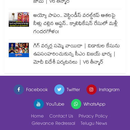
జామ్ | V6 తీన్మార్
అయ్యో పాపం.. వెస్టిండీస్ వరల్డ్‌కప్ ఆశలపై
నీళ్లు చల్లిన ఆఫ్ఘన్.. క్వాలిఫికేషన్ రేసులో మళ్లీ
గందరగోళం!
గిగ్ వర్కర్ల సమ్మె వాయిదా | విడాకుల కేసును
ఉపసంహరించుకున్న సీఎం విజయ్ భార్య |
మోదీ విదేశీ పర్యటనలు | V6 తీన్మార్
Facebook
Twitter
Instagram
YouTube
WhatsApp
Home
Contact Us
Privacy Policy
Grievance Redressal
Telugu News