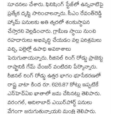
సూచనలు చేశారు. ఫినిషింగ్ స్టేజ్‌‌లో ఉన్నవాటిపై
ప్రత్యేక దృష్టి సారించాలన్నారు. సీఎం రేవంత్‌‌రెడ్డి
హ్యామ్ పనులకు అతి త్వరలో శంకుస్థాపన
చేస్తారని వెల్లడించారు. గ్రామీణ స్థాయి నుంచి
రహదారులు అభివృద్ధి చేయడం వల్ల పరిశ్రమలు
వచ్చి, పల్లెల్లో ఉపాధి అవకాశాలు
పెరుగుతాయన్నారు. రీజినల్ రింగ్ రోడ్డు ప్రాజెక్టు
రాష్ట్రానికి గేమ్ చేంజర్ వంటిదని పేర్కొన్నారు.
రీజినల్ రింగ్ రోడ్డు ఉత్తర భాగం భూసేకరణలో
రాష్ట్ర వాటా కింద రూ. 626.87 కోట్లు ఇప్పటికే
ఎన్‌‌హెచ్‌‌ఏఐ ఖాతాలో జమ చేసినట్లు తెలిపారు.
వరంగల్‌‌, ఆదిలాబాద్ ఎయిర్‌‌‌‌పోర్ట్‌‌ పనులు
వేగంగా జరుగుతున్నాయని మంత్రి తెలిపారు.