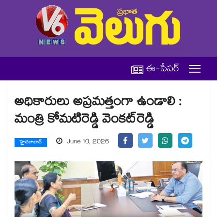
ఈ-పేపర్
అధికారులు అప్రమత్తంగా ఉండాలి :
మంత్రి కోమటిరెడ్డి వెంకట్‌‌రెడ్డి
June 10, 2026
హైదరాబాద్