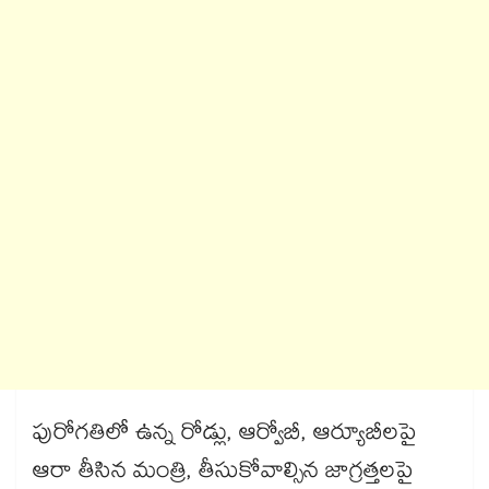
పురోగతిలో ఉన్న రోడ్లు, ఆర్వోబీ, ఆర్యూబీలపై
ఆరా తీసిన మంత్రి, తీసుకోవాల్సిన జాగ్రత్తలపై