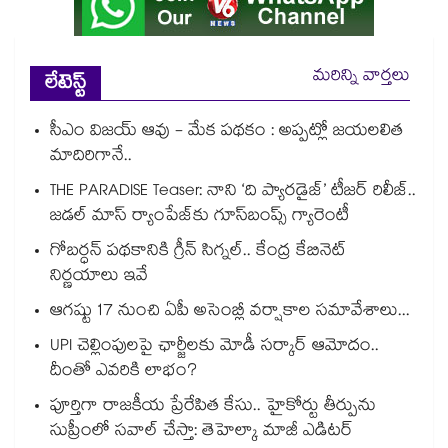
మరిన్ని వార్తలు
లేటెస్ట్
సీఎం విజయ్ ఆవు - మేక పథకం : అప్పట్లో జయలలిత
మాదిరిగానే..
THE PARADISE Teaser: నాని ‘ది ప్యారడైజ్‌‌’ టీజర్ రిలీజ్..
జడల్ మాస్ ర్యాంపేజ్‌కు గూస్‌బంప్స్ గ్యారెంటీ
గోబర్ధన్ పథకానికి గ్రీన్ సిగ్నల్.. కేంద్ర కేబినెట్
నిర్ణయాలు ఇవే
ఆగష్టు 17 నుంచి ఏపీ అసెంబ్లీ వర్షాకాల సమావేశాలు...
UPI చెల్లింపులపై ఛార్జీలకు మోడీ సర్కార్ ఆమోదం..
దీంతో ఎవరికి లాభం?
పూర్తిగా రాజకీయ ప్రేరేపిత కేసు.. హైకోర్టు తీర్పును
సుప్రీంలో సవాల్ చేస్తా: తెహెల్కా మాజీ ఎడిటర్