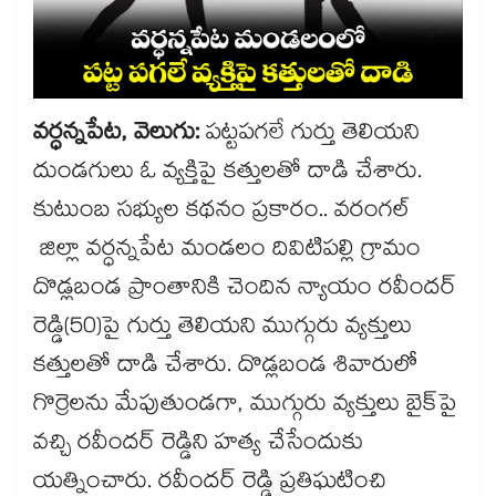
వర్ధన్నపేట, వెలుగు:
పట్టపగలే గుర్తు తెలియని
దుండగులు ఓ వ్యక్తిపై కత్తులతో దాడి చేశారు.
కుటుంబ సభ్యుల కథనం ప్రకారం.. వరంగల్
జిల్లా వర్ధన్నపేట మండలం దివిటిపల్లి గ్రామం
దొడ్లబండ ప్రాంతానికి చెందిన న్యాయం రవీందర్
రెడ్డి(50)పై గుర్తు తెలియని ముగ్గురు వ్యక్తులు
కత్తులతో దాడి చేశారు. దొడ్లబండ శివారులో
గొర్రెలను మేపుతుండగా, ముగ్గురు వ్యక్తులు బైక్​పై
వచ్చి రవీందర్ రెడ్డిని హత్య చేసేందుకు
యత్నించారు. రవీందర్ రెడ్డి ప్రతిఘటించి