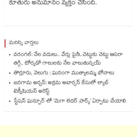
కూతురు అనుమానం వ్యక్తం చేసింది.
మరిన్ని వార్తలు
వరంగల్‍: నేల వదులు.. వేర్లు పైకి!..చెట్టుకు చెట్టు ఆసరా
తగ్గి.. టోర్నడో గాలులకు నేల వాలుతున్నయ్
తొర్రూరు, వెలుగు : ఘనంగా ముత్యాలమ్మ బోనాలు
జనగామ అర్బన్: అక్రమ అబార్షన్ కేసులో ల్యాబ్
టెక్నీషియన్ అరెస్ట్
స్టేషన్ ఘన్పూర్ లో ‘మెగా లెదర్ పార్క్’ ఏర్పాటు చేయాలి