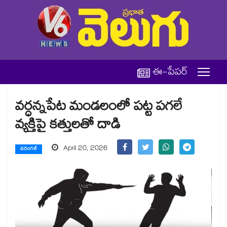
ఈ-పేపర్
వర్ధన్నపేట మండలంలో పట్ట పగలే
వ్యక్తిపై కత్తులతో దాడి
April 20, 2026
వరంగల్