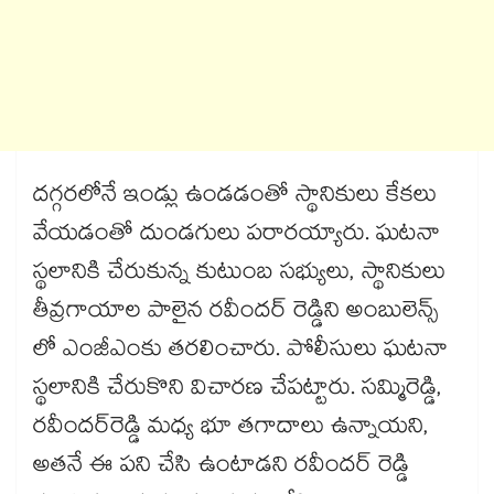
దగ్గరలోనే ఇండ్లు ఉండడంతో స్థానికులు కేకలు
వేయడంతో దుండగులు పరారయ్యారు. ఘటనా
స్థలానికి చేరుకున్న కుటుంబ సభ్యులు, స్థానికులు
తీవ్రగాయాల పాలైన రవీందర్ రెడ్డిని అంబులెన్స్
లో ఎంజీఎంకు తరలించారు. పోలీసులు ఘటనా
స్థలానికి చేరుకొని విచారణ చేపట్టారు. సమ్మిరెడ్డి,
రవీందర్​రెడ్డి మధ్య భూ తగాదాలు ఉన్నాయని,
అతనే ఈ పని చేసి ఉంటాడని రవీందర్​ రెడ్డి