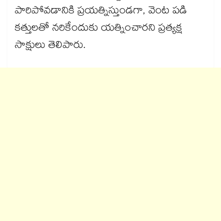
పారిపోవడానికి ప్రయత్నిస్తుండగా, వెంట పడి
కత్తులతో నరికేందుకు యత్నించారని ప్రత్యక్ష
సాక్షులు తెలిపారు.