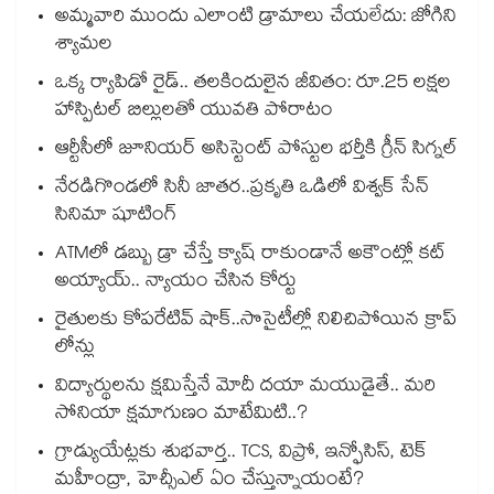
అమ్మవారి ముందు ఎలాంటి డ్రామాలు చేయలేదు: జోగిని
శ్యామల
ఒక్క ర్యాపిడో రైడ్.. తలకిందులైన జీవితం: రూ.25 లక్షల
హాస్పిటల్ బిల్లులతో యువతి పోరాటం
ఆర్టీసీలో జూనియర్ అసిస్టెంట్‌‌ పోస్టుల భర్తీకి గ్రీన్‌‌ సిగ్నల్
నేరడిగొండలో సినీ జాతర..ప్రకృతి ఒడిలో విశ్వక్ సేన్
సినిమా షూటింగ్
ATMలో డబ్బు డ్రా చేస్తే క్యాష్ రాకుండానే అకౌంట్లో కట్
అయ్యాయ్.. న్యాయం చేసిన కోర్టు
రైతులకు కోపరేటివ్ షాక్..సొసైటీల్లో నిలిచిపోయిన క్రాప్
లోన్లు
విద్యార్థులను క్షమిస్తేనే మోదీ దయా మయుడైతే.. మరి
సోనియా క్షమాగుణం మాటేమిటి..?
గ్రాడ్యుయేట్లకు శుభవార్త.. TCS, విప్రో, ఇన్ఫోసిస్, టెక్
మహీంద్రా, హెచ్సీఎల్ ఏం చేస్తున్నాయంటే?