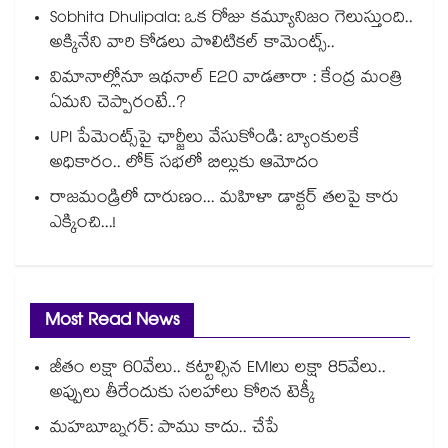
Sobhita Dhulipala: ఒక రోజు కమ్యూనిజం గెలుస్తుంది..
అక్కినేని వారి కోడలు పొలిటికల్ కామెంట్స్..
విమానాల్లోనూ ఇథనాల్ E20 వాడతారా : కేంద్ర మంత్రి
ఏమని చెప్పారంటే..?
UPI పేమెంట్స్⁪పై ఛార్జీలు వేసుకోండి: బ్యాంకులకే
అధికారం.. లోక్ సభలో బిల్లుకు ఆమోదం
రాజమండ్రిలో దారుణం... మహిళా డాక్టర్ తలపై కారు
ఎక్కించి...!
Most Read News
జీతం లక్షా 60వేలు.. కట్టాల్సిన EMIలు లక్షా 85వేలు..
అప్పులు తీరేందుకు సలహాలు కోరిన టెక్కీ
మహబూబ్నగర్: పాము కాదు.. చేపే