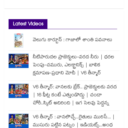
Latest Videos
వెలుగు కార్టూన్ : గాజాలో శాంతి పవనాలు
నీటిపారుదల ప్రాజెక్టులు-వరద నీరు | ధరల
పెంపు-చమురు, ఎలక్ట్రానిక్స్ | బాలిక
క్షమాపణ-ప్రధాని మోదీ | V6 తీన్మార్
V6 తీన్మార్: వానలకు బ్రేక్.. ప్రాజెక్టులకు వరద
| 16 ఫీట్ల కంటే ఎత్తుండొద్దు | చందా
చోరీ..స్కిట్ అదిరింది | ఇగ సెలవు పెద్దన్న
V6 తీన్మార్ : వానలొచ్చే...రైతులు మురిసే... |
ముసురు పట్టిన పట్నం | ఇడియట్స్...అంధ