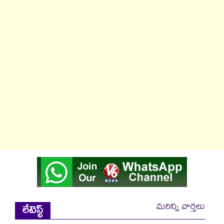
మరిన్ని వార్తలు
లేటెస్ట్