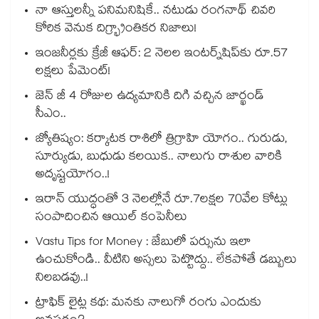
నా ఆస్తులన్నీ పనిమనిషికే.. నటుడు రంగనాథ్ చివరి
కోరిక వెనుక దిగ్భ్రాంతికర నిజాలు!
ఇంజనీర్లకు క్రేజీ ఆఫర్: 2 నెలల ఇంటర్న్‌షిప్‌కు రూ.57
లక్షలు పేమెంట్!
జెన్ జీ 4 రోజుల ఉద్యమానికి దిగి వచ్చిన జార్ఖండ్
సీఎం..
జ్యోతిష్యం: కర్కాటక రాశిలో త్రిగ్రాహి యోగం.. గురుడు,
సూర్యుడు, బుధుడు కలయిక.. నాలుగు రాశుల వారికి
అదృష్టయోగం..!
ఇరాన్ యుద్ధంతో 3 నెలల్లోనే రూ.7లక్షల 70వేల కోట్లు
సంపాదించిన ఆయిల్ కంపెనీలు
Vastu Tips for Money : జేబులో పర్సును ఇలా
ఉంచుకోండి.. వీటిని అస్సలు పెట్టొద్దు.. లేకపోతే డబ్బులు
నిలబడవు..!
ట్రాఫిక్ లైట్ల కథ: మనకు నాలుగో రంగు ఎందుకు