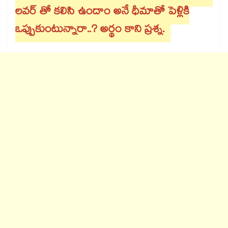
లవర్ తో కలిసి ఉందాం అనే ధీమాతో పెళ్లికి
ఒప్పుకుంటున్నారా..? అర్థం కాని ప్రశ్న.