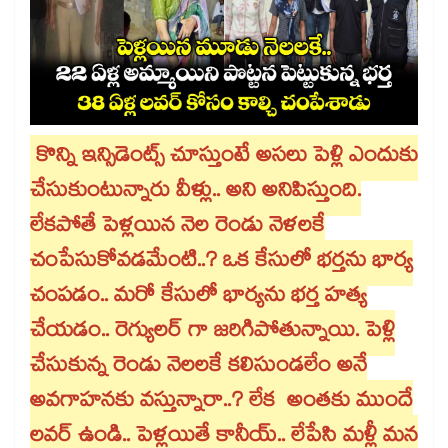
కొన్ని ఇన్సిడెంట్స్ చూస్తుంటే అసలు పెళ్లి ఎందుకు
చేసుకుంటున్నారు వీళ్లు.. అని అనిపిస్తుంది.
లేకపోతే పెళ్లయిన నెల రెండు నెళలకే
చంపేసుకోవడమేంటి..? ఒక కేసులో భర్తను భార్య
చంపడం.. మరో కేసులో భార్యను భర్త హత్య
చేయడం.. రెగ్యులర్ గా జరిగిపోతున్నాయి. పెళ్లి
చేసుకున్న రెండు నెలలకే కలిసుండలేం అనే
అవగాహనకు వస్తున్నారా..? లేక అంతకు ముందే
లవర్ ఉండి.. పెళ్లయితే కానీయ్.. లేపేసి మళ్లీ మన