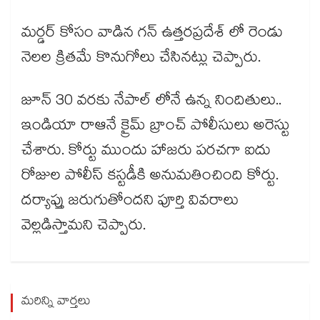
మర్డర్ కోసం వాడిన గన్ ఉత్తరప్రదేశ్ లో రెండు
నెలల క్రితమే కొనుగోలు చేసినట్లు చెప్పారు.
జూన్ 30 వరకు నేపాల్ లోనే ఉన్న నిందితులు..
ఇండియా రాఆనే క్రైమ్ బ్రాంచ్ పోలీసులు అరెస్టు
చేశారు. కోర్టు ముందు హాజరు పరచగా ఐదు
రోజుల పోలీస్ కస్టడీకి అనుమతించింది కోర్టు.
దర్యాప్తు జరుగుతోందని పూర్తి వివరాలు
వెల్లడిస్తామని చెప్పారు.
మరిన్ని వార్తలు