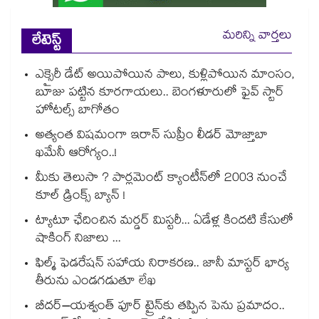
మరిన్ని వార్తలు
లేటెస్ట్
ఎక్సైరీ డేట్ అయిపోయిన పాలు, కుళ్లిపోయిన మాంసం,
బూజు పట్టిన కూరగాయలు.. బెంగళూరులో ఫైవ్ స్టార్
హోటల్స్ బాగోతం
అత్యంత విషమంగా ఇరాన్ సుప్రీం లీడర్ మోజ్తాబా
ఖమేనీ ఆరోగ్యం..!
మీకు తెలుసా ? పార్లమెంట్ క్యాంటీన్⁪లో 2003 నుంచే
కూల్ డ్రింక్స్ బ్యాన్ !
ట్యాటూ ఛేదించిన మర్డర్ మిస్టరీ... ఏడేళ్ల కిందటి కేసులో
షాకింగ్ నిజాలు ...
ఫిల్మ్ ఫెడరేషన్ సహాయ నిరాకరణ.. జానీ మాస్టర్ భార్య
తీరును ఎండగడుతూ లేఖ
బీదర్–యశ్వంత్ పూర్ ట్రైన్‎కు తప్పిన పెను ప్రమాదం..