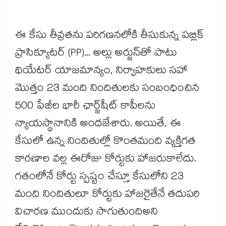
ఈ కేసు తీవ్రతను పరిగణనలోకి తీసుకున్న పబ్లిక్
ప్రాసిక్యూటర్ (PP)... అల్లు అర్జున్‌తో పాటు
థియేటర్ యాజమాన్యం, నిర్వాహకులు సహా
మొత్తం 23 మంది నిందితులకు సంబంధించిన
500 పేజీల భారీ ఛార్జ్‌షీట్ కాపీలను
న్యాయస్థానానికి అందజేశారు. అయితే, ఈ
కేసులో ఉన్న నిందితుల్లో కొంతమంది వ్యక్తిగత
కారణాల వల్ల ఈరోజు కోర్టుకు హాజరుకాలేదు.
గతంలోనే కోర్టు స్పష్టం చేస్తూ కేసులోని 23
మంది నిందితులూ కోర్టుకు హాజరైతేనే తదుపరి
విచారణ ముందుకు సాగుతుందిఅని