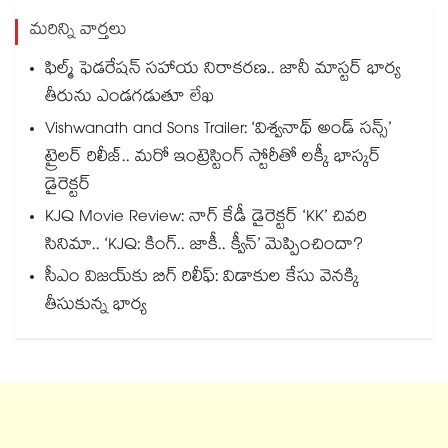
మరిన్ని వార్తలు
ఫిల్మ్ ఫెడరేషన్ సహాయ నిరాకరణ.. జానీ మాస్టర్ భార్య
తీరును ఎండగడుతూ లేఖ
Vishwanath and Sons Trailer: ‘విశ్వనాథ్ అండ్ సన్స్’
ట్రైలర్ రిలీజ్.. మరో ఇంట్రెస్టింగ్ స్టోరీతో లక్కీ భాస్కర్
డైరెక్టర్
KJQ Movie Review: నాగ్ కేడీ డైరెక్టర్ ‘KK’ చివరి
సినిమా.. ‘KJQ: కింగ్.. జాకీ.. క్వీన్’ మెప్పించిందా?
సీఎం విజయ్‎కు బిగ్ రిలీఫ్: విడాకుల కేసు వెనక్కి
తీసుకున్న భార్య