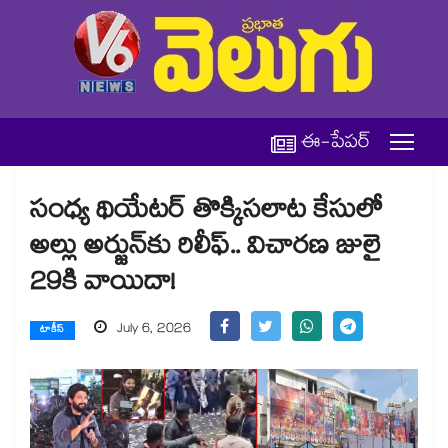
ఈ-పేపర్
సంధ్య థియేటర్ తొక్కిసలాట కేసులో
అల్లు అర్జున్‌కు రిలీఫ్.. విచారణ జులై
29కి వాయిదా!
July 6, 2026
టాకీస్