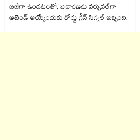
బిజీగా ఉండటంతో, విచారణకు వర్చువల్‌గా
అటెండ్ అయ్యేందుకు కోర్టు గ్రీన్ సిగ్నల్ ఇచ్చింది.