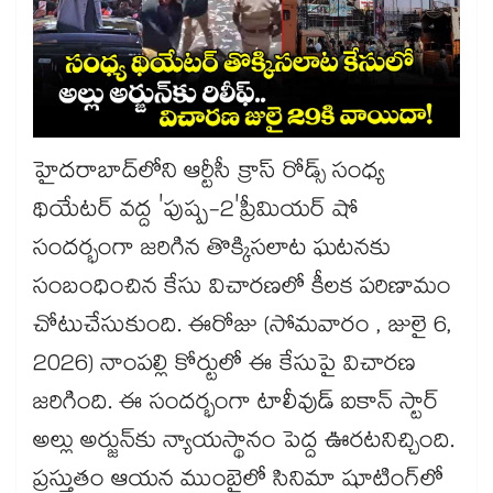
హైదరాబాద్‌లోని ఆర్టీసీ క్రాస్ రోడ్స్ సంధ్య
థియేటర్ వద్ద 'పుష్ప-2'ప్రీమియర్ షో
సందర్భంగా జరిగిన తొక్కిసలాట ఘటనకు
సంబంధించిన కేసు విచారణలో కీలక పరిణామం
చోటుచేసుకుంది. ఈరోజు (సోమవారం , జులై 6,
2026) నాంపల్లి కోర్టులో ఈ కేసుపై విచారణ
జరిగింది. ఈ సందర్భంగా టాలీవుడ్ ఐకాన్ స్టార్
అల్లు అర్జున్‌కు న్యాయస్థానం పెద్ద ఊరటనిచ్చింది.
ప్రస్తుతం ఆయన ముంబైలో సినిమా షూటింగ్‌లో