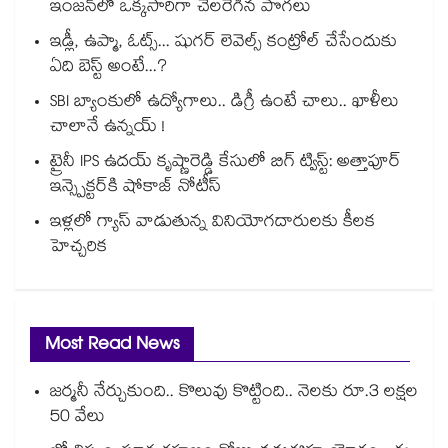
ఇంజన్‎లో ఒక్కసారిగా చెలరేగిన పొగలు
ఇడ్లీ, ఉప్మా, ఓట్స్... షుగర్ లెవెల్స్ కంట్రోల్ చేసేందుకు
ఏది బెస్ట్ అంటే...?
SBI బ్యాంకులో ఉద్యోగాలు.. డిగ్రీ ఉంటే చాలు.. ఖాళీలు
చాలానే ఉన్నయ్ !
ట్రైనీ IPS ఉదయ్ కృష్ణారెడ్డి కేసులో బిగ్ ట్విస్ట్: అత్తాపూర్
ఇన్స్పెక్టర్‎కి షోకాజ్ నోటీస్
ఇళ్లలో గ్యాస్ వాడుతున్న వినియోగదారులకు కీలక
హెచ్చరిక
Most Read News
జర్మనీ నేర్చుకుంది.. కొలువు కొట్టింది.. నెలకు రూ.3 లక్షల
50 వేలు