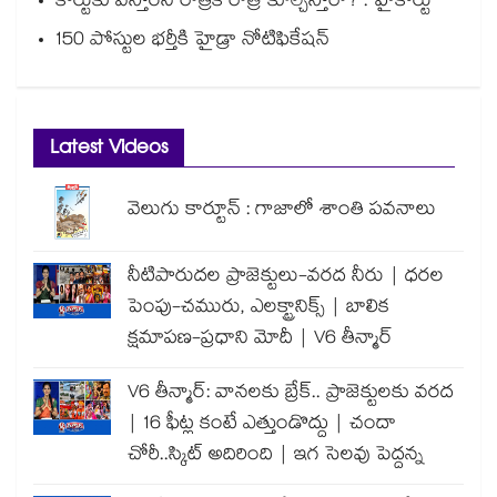
కోర్టుకు వస్తారని రాత్రికి రాత్రే కూల్చేస్తారా? : హైకోర్టు
150 పోస్టుల భర్తీకి హైడ్రా నోటిఫికేషన్
Latest Videos
వెలుగు కార్టూన్ : గాజాలో శాంతి పవనాలు
నీటిపారుదల ప్రాజెక్టులు-వరద నీరు | ధరల
పెంపు-చమురు, ఎలక్ట్రానిక్స్ | బాలిక
క్షమాపణ-ప్రధాని మోదీ | V6 తీన్మార్
V6 తీన్మార్: వానలకు బ్రేక్.. ప్రాజెక్టులకు వరద
| 16 ఫీట్ల కంటే ఎత్తుండొద్దు | చందా
చోరీ..స్కిట్ అదిరింది | ఇగ సెలవు పెద్దన్న