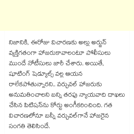
నిజానికి, ఈరోజు విచారణకు అల్లు అర్జున్
వ్యక్తిగతంగా హాజరుకావాలంటూ పోలీసులు
ముందే నోటీసులు జారీ చేశారు. అయితే,
షూటింగ్ షెడ్యూల్స్ వల్ల ఆయన
రాలేకపోతున్నారని.. వర్చువల్ హాజరుకు
అనుమతించాలని బన్ని తరఫు న్యాయవాది దాఖలు
చేసిన పిటిషన్‌ను కోర్టు అంగీకరించింది. గత
విచారణలోనూ బన్నీ వర్చువల్‌గానే హాజరైన
సంగతి తెలిసిందే.