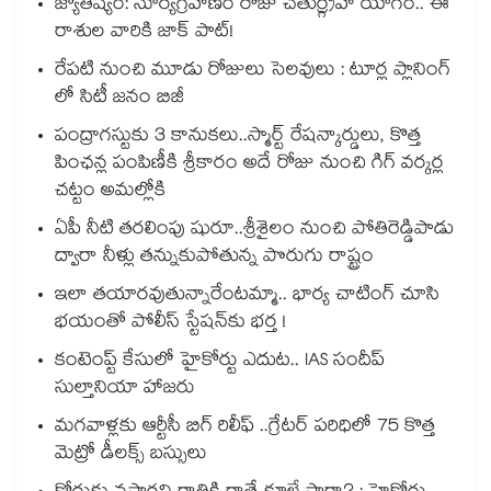
జ్యోతిష్యం: సూర్యగ్రహణం రోజు చతుర్గ్రహ యోగం.. ఈ
రాశుల వారికి జాక్ పాట్!
రేపటి నుంచి మూడు రోజులు సెలవులు : టూర్ల ప్లానింగ్
లో సిటీ జనం బిజీ
పంద్రాగస్టుకు 3 కానుకలు..స్మార్ట్ రేషన్కార్డులు, కొత్త
పింఛన్ల పంపిణీకి శ్రీకారం అదే రోజు నుంచి గిగ్ వర్కర్ల
చట్టం అమల్లోకి
ఏపీ నీటి తరలింపు షురూ..శ్రీశైలం నుంచి పోతిరెడ్డిపాడు
ద్వారా నీళ్లు తన్నుకుపోతున్న పొరుగు రాష్ట్రం
ఇలా తయారవుతున్నారేంటమ్మా.. భార్య చాటింగ్ చూసి
భయంతో పోలీస్ స్టేషన్⁫కు భర్త !
కంటెంప్ట్ కేసులో హైకోర్టు ఎదుట.. IAS సందీప్
సుల్తానియా హాజరు
మగవాళ్లకు ఆర్టీసీ బిగ్ రిలీఫ్ ..గ్రేటర్ పరిధిలో 75 కొత్త
మెట్రో డీలక్స్ బస్సులు