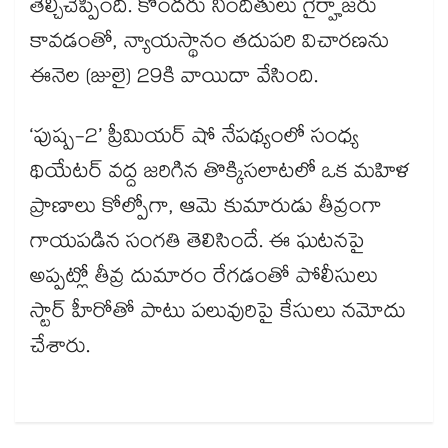
తేల్చిచెప్పింది. కొందరు నిందితులు గైర్హాజరు
కావడంతో, న్యాయస్థానం తదుపరి విచారణను
ఈనెల (జులై) 29కి వాయిదా వేసింది.
‘పుష్ప-2’ ప్రీమియర్ షో నేపథ్యంలో సంధ్య
థియేటర్ వద్ద జరిగిన తొక్కిసలాటలో ఒక మహిళ
ప్రాణాలు కోల్పోగా, ఆమె కుమారుడు తీవ్రంగా
గాయపడిన సంగతి తెలిసిందే. ఈ ఘటనపై
అప్పట్లో తీవ్ర దుమారం రేగడంతో పోలీసులు
స్టార్ హీరోతో పాటు పలువురిపై కేసులు నమోదు
చేశారు.