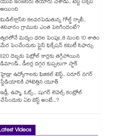
యువ ఇంజనీరు తయారు చేశాడు.. టెస్ట్ సక్సెస్
అయింది
మిడిల్‌క్లాస్‌ని కలవరపెడుతున్న గోల్డ్ ర్యాలీ..
శనివారం గ్రాముకు ఎంత పెరిగిందంటే?
త్వరలోనే మద్యం ధ‌‌ర‌‌ల పెంపు!..8 నుంచి 10 శాతం
మేర పెంచేందుకు ప్రైస్ ఫిక్సేష‌‌న్ క‌‌మిటీ సిఫార్సు
E20 దెబ్బకు పెట్రోల్ కార్లకు తగ్గిపోయిన
డిమాండ్.. డీలర్ల దగ్గర కుప్పలుగా స్టాక్
హైడ్రా ఉద్యోగాలకు ఫిజికల్ టెస్ట్.. సరూర్ నగర్
స్టేడియానికి పోటెత్తిన యూత్
ఇడ్లీ, ఉప్మా, ఓట్స్... షుగర్ లెవెల్స్ కంట్రోల్
చేసేందుకు ఏది బెస్ట్ అంటే...?
Latest Videos