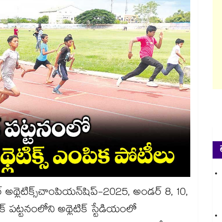
్​ అథ్లెటిక్స్​చాంపియన్​షిప్​-2025, అండర్​ 8, 10,
ట్టనంలోని అథ్లెటిక్​ స్టేడియంలో