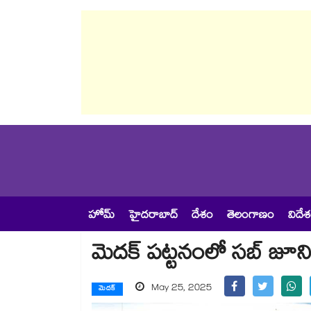
హోమ్
హైదరాబాద్
దేశం
తెలంగాణం
విదే
మెదక్​ పట్టనంలో సబ్​ జూని
May 25, 2025
మెదక్