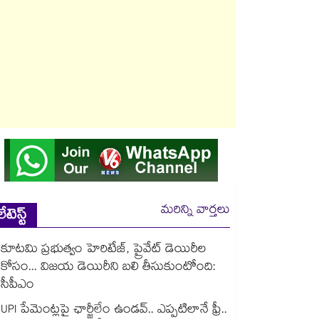
మరిన్ని వార్తలు
లేటెస్ట్
కూటమి ప్రభుత్వం హెరిటేజ్, ప్రైవేట్ డెయిరీల
కోసం... విజయ డెయిరీని బలి తీసుకుంటోంది:
సీపీఎం
UPI పేమెంట్లపై ఛార్జీలేం ఉండవ్.. ఎప్పటిలానే ఫ్రీ..