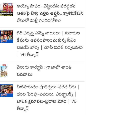
అయ్యో పాపం.. వెస్టిండీస్ వరల్డ్‌కప్
ఆశలపై నీళ్లు చల్లిన ఆఫ్ఘన్.. క్వాలిఫికేషన్
రేసులో మళ్లీ గందరగోళం!
గిగ్ వర్కర్ల సమ్మె వాయిదా | విడాకుల
కేసును ఉపసంహరించుకున్న సీఎం
విజయ్ భార్య | మోదీ విదేశీ పర్యటనలు
| V6 తీన్మార్
వెలుగు కార్టూన్ : గాజాలో శాంతి
పవనాలు
నీటిపారుదల ప్రాజెక్టులు-వరద నీరు |
ధరల పెంపు-చమురు, ఎలక్ట్రానిక్స్ |
బాలిక క్షమాపణ-ప్రధాని మోదీ | V6
తీన్మార్