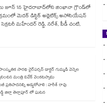
ారులు జూన్ 1న హైదరాబాద్​లోని జింఖానా గ్రౌండ్​లో
్యక్రమంలో మెదక్ డిస్టిక్ అథ్లెటిక్స్ అసోసియేషన్
ెక్రటరీ మహేందర్ రెడ్డి, నరేశ్, పీడీ చంటి,
.
ాంస్కృతిక సారథి చైర్‌‌పర్సన్ డాక్టర్ గుమ్మడి వెన్నెల
్వానించిన మంత్రి వివేక్ వెంకటస్వామి
 ప్రతిపాదనల్ని అడ్డుకోవాలి : హరీశ్ రావు
డి జిల్లా తెల్లాపూర్ లో ఘటన