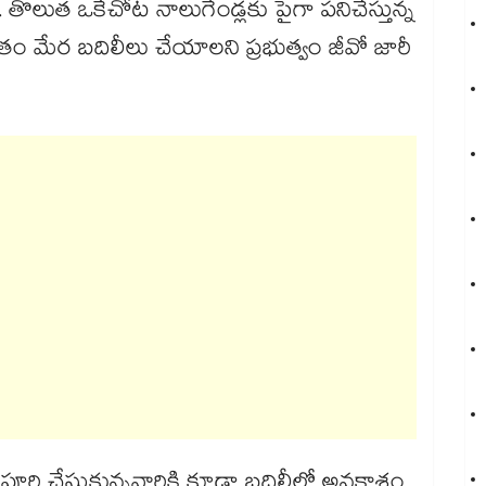
దు. తొలుత ఒకేచోట నాలుగేండ్లకు పైగా పనిచేస్తున్న
0 శాతం మేర బదిలీలు చేయాలని ప్రభుత్వం జీవో జారీ
స్ పూర్తి చేసుకున్నవారికి కూడా బదిలీల్లో అవకాశం