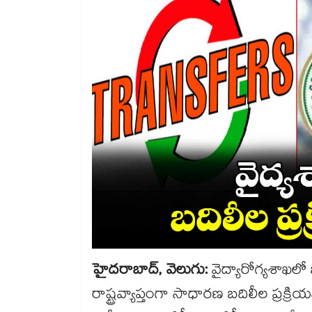
హైదరాబాద్, వెలుగు:
వైద్యారోగ్యశాఖలో
రాష్ట్రవ్యాప్తంగా సాధారణ బదిలీల ప్రక్ర