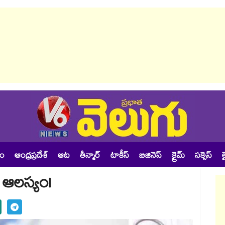
శం
ఆంధ్రప్రదేశ్
ఆట
తీన్మార్
టాకీస్
బిజినెస్
క్రైమ్
సక్సెస్
ల
య ఆలస్యం!