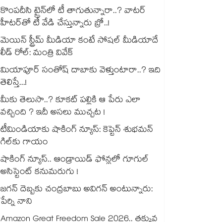
కొంపదీసి ట్రైన్⁬లో టీ తాగుతున్నారా..? వాటర్
హీటర్⁭⁭తో టీ వేడి చేస్తున్నారు బ్రో..!
మెయిన్ స్ట్రీమ్ మీడియా కంటే సోషల్ మీడియాదే
లీడ్ రోల్: మంత్రి వివేక్
మియాపూర్ సంతోష్ దాబాకు వెళ్తుంటారా..? ఇది
తెలిస్తే...!
మీకు తెలుసా..? కూకట్ పల్లికి ఆ పేరు ఎలా
వచ్చింది ? ఇదీ అసలు ముచ్చట !
టీమిండియాకు షాకింగ్ న్యూస్: కెప్టెన్ శుభమన్
గిల్‎కు గాయం
షాకింగ్ న్యూస్.. ఆండ్రాయిడ్ ఫోన్లలో గూగుల్
అసిస్టెంట్ కనుమరుగు !
జగన్ దెబ్బకు చంద్రబాబు అవిగన్ అంటున్నారు:
పేర్ని నాని
Amazon Great Freedom Sale 2026.. తక్కువ