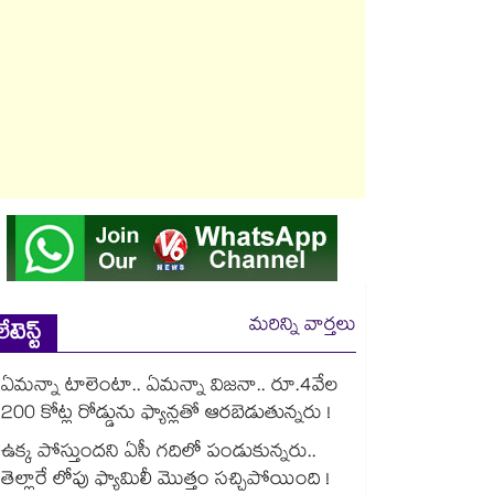
మరిన్ని వార్తలు
లేటెస్ట్
ఏమన్నా టాలెంటా.. ఏమన్నా విజనా.. రూ.4వేల
200 కోట్ల రోడ్డును ఫ్యాన్లతో ఆరబెడుతున్నరు !
ఉక్క పోస్తుందని ఏసీ గదిలో పండుకున్నరు..
తెల్లారే లోపు ఫ్యామిలీ మొత్తం సచ్చిపోయింది !