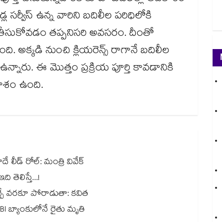
్ల సర్వీస్ ఉన్న వారిని బదిలీల పరిధిలోకి
 తీసుకోవడం తప్పనిసరి అవసరం. దీంతో
ంది. అక్కడి నుంచి క్లియరెన్స్ రాగానే బదిలీల
 ఉన్నారు. ఈ మొత్తం ప్రక్రియ పూర్తి కావడానికి
ాశం ఉంది.
 లీడ్ రోల్: మంత్రి వివేక్
తెలిస్తే...!
వచ్చే వరకూ పోరాడుతా: కవిత
BI బ్యాంకులోనే రైతు మృతి