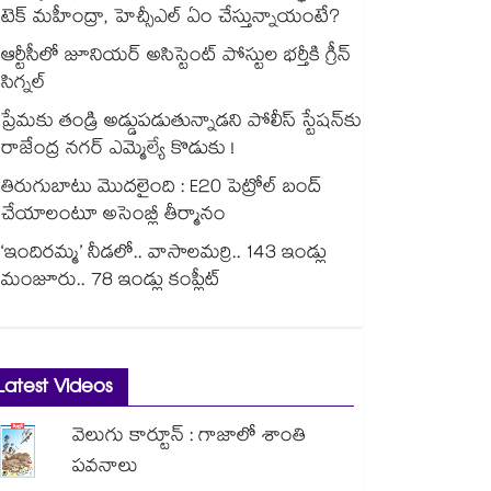
టెక్ మహీంద్రా, హెచ్సీఎల్ ఏం చేస్తున్నాయంటే?
ఆర్టీసీలో జూనియర్ అసిస్టెంట్‌‌ పోస్టుల భర్తీకి గ్రీన్‌‌
సిగ్నల్
ప్రేమకు తండ్రి అడ్డుపడుతున్నాడని పోలీస్ స్టేషన్⁪కు
రాజేంద్ర నగర్ ఎమ్మెల్యే కొడుకు !
తిరుగుబాటు మొదలైంది : E20 పెట్రోల్ బంద్
చేయాలంటూ అసెంబ్లీ తీర్మానం
‘ఇందిరమ్మ’ నీడలో.. వాసాలమర్రి.. 143 ఇండ్లు
మంజూరు.. 78 ఇండ్లు కంప్లీట్
Latest Videos
వెలుగు కార్టూన్ : గాజాలో శాంతి
పవనాలు