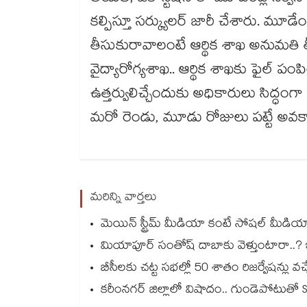
కల్పిస్తూ సర్క్యులర్ జారీ చేశారు. మూడేండ
తీసుకురావాలంటే ఆర్థిక శాఖ అనుమతి
వైద్యారోగ్యశాఖ.. ఆర్థిక శాఖకు ఫైల్ పంపి
ఉత్తర్వులిచ్చేందుకు అధికారులు సిద్ధంగా
మరో రెండు, మూడు రోజులు పట్టే అవక
మరిన్ని వార్తలు
మెయిన్ స్ట్రీమ్ మీడియా కంటే సోషల్ మీడియాదే
మియాపూర్ సంతోష్ దాబాకు వెళ్తుంటారా..? ఇది 
బీసీలకు చట్ట సభల్లో 50 శాతం రిజర్వేషన్లు 
కరీంనగర్ జిల్లాలో విషాదం.. గుండెపోటుతో S