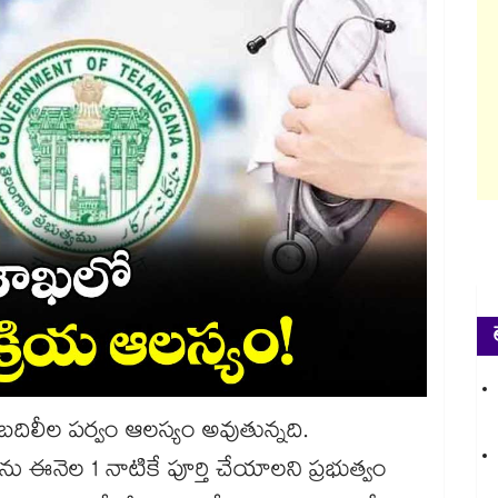
 బదిలీల పర్వం ఆలస్యం అవుతున్నది.
ియను ఈనెల 1 నాటికే పూర్తి చేయాలని ప్రభుత్వం