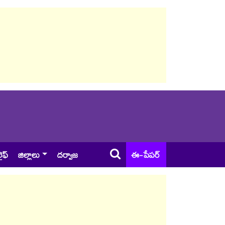
ైఫ్
జిల్లాలు
దర్వాజ
ఈ-పేపర్