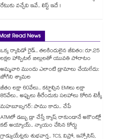
రేటుకు వచ్చేవి ఇవే.. లిస్ట్ ఇదే !
Most Read News
ఒక్క ర్యాపిడో రైడ్.. తలకిందులైన జీవితం: రూ.25
లక్షల హాస్పిటల్ బిల్లులతో యువతి పోరాటం
అమ్మవారి ముందు ఎలాంటి డ్రామాలు చేయలేదు:
జోగిని శ్యామల
జీతం లక్షా 60వేలు.. కట్టాల్సిన EMIలు లక్షా
85వేలు.. అప్పులు తీరేందుకు సలహాలు కోరిన టెక్కీ
మహబూబ్నగర్: పాము కాదు.. చేపే
ATMలో డబ్బు డ్రా చేస్తే క్యాష్ రాకుండానే అకౌంట్లో
కట్ అయ్యాయ్.. న్యాయం చేసిన కోర్టు
గ్రాడ్యుయేట్లకు శుభవార్త.. TCS, విప్రో, ఇన్ఫోసిస్,