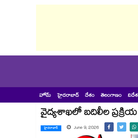
హోమ్
హైదరాబాద్
దేశం
తెలంగాణం
విదే
వైద్యశాఖలో బదిలీల ప్రక్రి
June 9, 2026
హైదరాబాద్