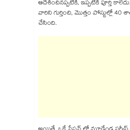
ఆదేశించినప్పటికీ, ఇప్పటికీ పూర్తి కాలే
వారిని గుర్తించి, మొత్తం పోస్టుల్లో 4
చేసింది.
అయితే, ఒకే స్టేషన్‌‌ లో మూడేండ్ల సర్వీ