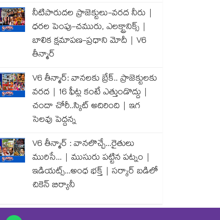
నీటిపారుదల ప్రాజెక్టులు-వరద నీరు |
ధరల పెంపు-చమురు, ఎలక్ట్రానిక్స్ |
బాలిక క్షమాపణ-ప్రధాని మోదీ | V6
తీన్మార్
V6 తీన్మార్: వానలకు బ్రేక్.. ప్రాజెక్టులకు
వరద | 16 ఫీట్ల కంటే ఎత్తుండొద్దు |
చందా చోరీ..స్కిట్ అదిరింది | ఇగ
సెలవు పెద్దన్న
V6 తీన్మార్ : వానలొచ్చే...రైతులు
మురిసే... | ముసురు పట్టిన పట్నం |
ఇడియట్స్...అంధ భక్త్ | సర్కార్ బడిలో
చికెన్ బిర్యానీ