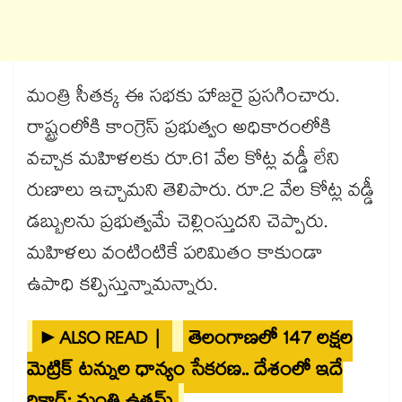
మంత్రి సీతక్క ఈ సభకు హాజరై ప్రసగించారు.
రాష్ట్రంలోకి కాంగ్రెస్ ప్రభుత్వం అధికారంలోకి
వచ్చాక మహిళలకు రూ.61 వేల కోట్ల వడ్డీ లేని
రుణాలు ఇచ్చామని తెలిపారు. రూ.2 వేల కోట్ల వడ్డీ
డబ్బులను ప్రభుత్వమే చెల్లింస్తుదని చెప్పారు.
మహిళలు వంటింటికే పరిమితం కాకుండా
ఉపాధి కల్పిస్తున్నామన్నారు.
►ALSO READ |
తెలంగాణలో 147 లక్షల
మెట్రిక్ టన్నుల ధాన్యం సేకరణ.. దేశంలో ఇదే