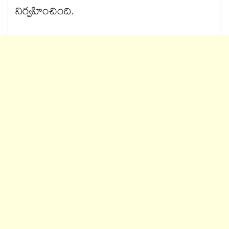
నిర్వహించింది.