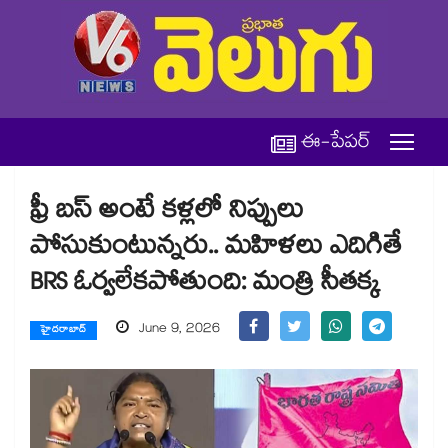
ఈ-పేపర్
ఫ్రీ బస్ అంటే కళ్లలో నిప్పులు
పోసుకుంటున్నరు.. మహిళలు ఎదిగితే
BRS ఓర్వలేకపోతుంది: మంత్రి సీతక్క
June 9, 2026
హైదరాబాద్