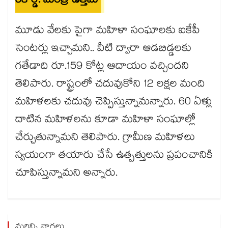
రికార్డ్: మంత్రి ఉత్తమ్
మూడు వేలకు పైగా మహిళా సంఘాలకు ఐకేపీ
సెంటర్లు ఇచ్చామని.. వీటి ద్వారా ఆడబిడ్డలకు
గతేడాది రూ.159 కోట్ల ఆదాయం వచ్చిందని
తెలిపారు. రాష్ట్రంలో చదువుకోని 12 లక్షల మంది
మహిళలకు చదువు చెప్పిస్తున్నామన్నారు. 60 ఏళ్లు
దాటిన మహిళలను కూడా మహిళా సంఘాల్లో
చేర్చుతున్నామని తెలిపారు. గ్రామీణ మహిళలు
స్వయంగా తయారు చేసే ఉత్పత్తులను ప్రపంచానికి
చూపిస్తున్నామని అన్నారు.
మరిన్ని వార్తలు