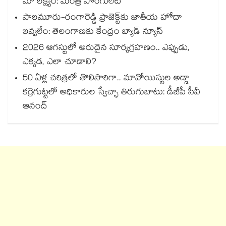
మా లక్ష్యం: మంత్రి పొంగులేటి
పాలమూరు-రంగారెడ్డి ప్రాజెక్ట్‎కు జాతీయ హోదా
ఇవ్వలేం: తెలంగాణకు కేంద్రం బ్యాడ్ న్యూస్
2026 ఆగస్టులో అరుదైన సూర్యగ్రహణం.. ఎప్పుడు,
ఎక్కడ, ఎలా చూడాలి?
50 ఏళ్ల చరిత్రలో తొలిసారిగా.. మావోయిస్టుల అడ్డా
కర్రెగుట్టలో అధికారుల స్వేచ్ఛా తిరుగుబాటు: డీజీపీ సీవీ
ఆనంద్