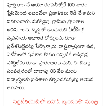
పూర్తి కాగానే ఆయా కంపెనీల్లోనే 100 శాతం
ప్లేస్‌‌‌‌మెంట్ లభించేలా ప్రణాళికలు రెడీ చేశామని
వివరించారు. మరోవైపు, గ్రామీణ ప్రాంతాల
అవసరాలను దృష్టిలో ఉంచుకుని ఏటీసీల్లో
వ్యవసాయ ఆధారిత కోర్సులను కూడా
ప్రవేశపెట్టినట్లు పేర్కొన్నారు. రాష్ట్రవ్యాప్తంగా ఉన్న
ఏటీసీలలో ప్రవేశాల కోసం ఇప్పటికే అడ్మిషన్ల
పోర్టల్‌‌‌‌ను కూడా ప్రారంభించామని, ఈ విద్యా
సంవత్సరంలో దాదాపు 33 వేల మంది
విద్యార్థులకు ప్రవేశాలు కల్పించనున్నట్లు ఆయన
తెలిపారు.
సెక్రటేరియెట్‌‌‌‌లో జపాన్‌‌‌‌ బృందంతో మంత్రి