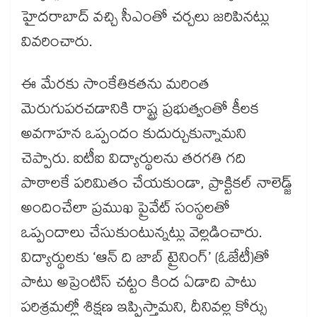
హైదరాబాద్ వచ్చి సీఎంతో చర్చలు జరిపినట్లు
వివరించారు.
ఈ మేరకు సాంకేతికతను మరింత
మెరుగుపరచడానికి రాష్ట్ర ప్రభుత్వంతో కీలక
అవగాహన ఒప్పందం కుదుర్చుకున్నామని
చెప్పారు. ఐటీఐ విద్యార్థులను తరగతి గది
పాఠాలకే పరిమితం చేయకుండా, ప్రాక్టికల్ నాలెడ్జ్
అందించేలా ప్రముఖ ప్రైవేట్ సంస్థలతో
ఒప్పందాలు చేసుకుంటున్నట్లు వెల్లడించారు.
విద్యార్థులకు ‘ఆన్ ది జాబ్ ట్రైనింగ్’ (ఓజేటీ)తో
పాటు అప్రెంటిస్ చట్టం కింద ఏడాది పాటు
పరిశ్రమల్లో శిక్షణ ఇప్పిస్తామని, దీనివల్ల కోర్సు