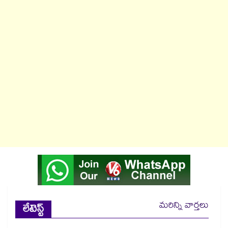
మరిన్ని వార్తలు
లేటెస్ట్