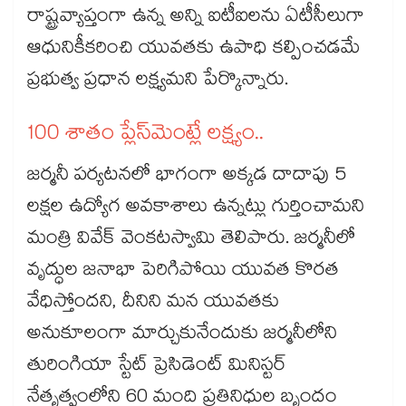
రాష్ట్రవ్యాప్తంగా ఉన్న అన్ని ఐటీఐలను ఏటీసీలుగా
ఆధునికీకరించి యువతకు ఉపాధి కల్పించడమే
ప్రభుత్వ ప్రధాన లక్ష్యమని పేర్కొన్నారు.
100 శాతం ప్లేస్‌‌‌‌మెంట్లే లక్ష్యం..
జర్మనీ పర్యటనలో భాగంగా అక్కడ దాదాపు 5
లక్షల ఉద్యోగ అవకాశాలు ఉన్నట్లు గుర్తించామని
మంత్రి వివేక్ వెంకటస్వామి తెలిపారు. జర్మనీలో
వృద్ధుల జనాభా పెరిగిపోయి యువత కొరత
వేధిస్తోందని, దీనిని మన యువతకు
అనుకూలంగా మార్చుకునేందుకు జర్మనీలోని
తురింగియా స్టేట్ ప్రెసిడెంట్ మినిస్టర్
నేతృత్వంలోని 60 మంది ప్రతినిధుల బృందం