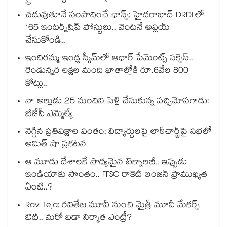
చదువుతూనే సంపాదించే ఛాన్స్: హైదరాబాద్ DRDLలో
165 ఇంటర్న్‌షిప్ పోస్టులు.. వెంటనే అప్లయ్
చేసుకోండి..
ఇందిరమ్మ ఇండ్ల స్కీమ్‌‌‌‌‌‌‌‌లో ఆధార్ పేమెంట్స్ సక్సెస్..
రెండున్నర లక్షల మంది ఖాతాల్లోకి రూ.6వేల 800
కోట్లు..
నా అల్లుడు 25 మందిని పెళ్లి చేసుకున్న పచ్చిమోసగాడు:
బీజేపీ ఎమ్మెల్యే
నెగ్గిన ప్రతిపక్షాల పంతం: విద్యార్థులపై లాఠీచార్జ్‎పై సభలో
అమిత్ షా ప్రకటన
ఆ మూడు దేశాలకే సాధ్యమైన టెక్నాలజీ.. ఇప్పుడు
ఇండియాకు సొంతం.. FFSC రాకెట్ ఇంజిన్ ప్రాముఖ్యత
ఏంటి..?
Ravi Teja: రవితేజ మూవీ నుంచి మైత్రీ మూవీ మేకర్స్
ఔట్.. మరో బడా నిర్మాత ఎంట్రీ?