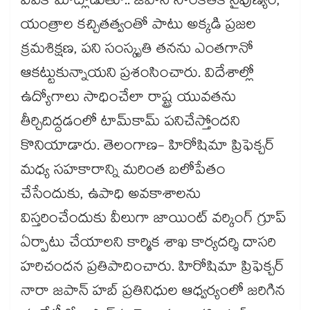
వివేక్ మాట్లాడుతూ.. జపాన్ సాంకేతిక నైపుణ్యం,
యంత్రాల కచ్చితత్వంతో పాటు అక్కడి ప్రజల
క్రమశిక్షణ, పని సంస్కృతి తనను ఎంతగానో
ఆకట్టుకున్నాయని ప్రశంసించారు. విదేశాల్లో
ఉద్యోగాలు సాధించేలా రాష్ట్ర యువతను
తీర్చిదిద్దడంలో టామ్‌‌‌‌కామ్‌‌‌‌ పనిచేస్తోందని
కొనియాడారు. తెలంగాణ- హిరోషిమా ప్రిఫెక్చర్
మధ్య సహకారాన్ని మరింత బలోపేతం
చేసేందుకు, ఉపాధి అవకాశాలను
విస్తరించేందుకు వీలుగా జాయింట్ వర్కింగ్ గ్రూప్
ఏర్పాటు చేయాలని కార్మిక శాఖ కార్యదర్శి దాసరి
హరిచందన ప్రతిపాదించారు. హిరోషిమా ప్రిఫెక్చర్
నారా జపాన్ హబ్ ప్రతినిధుల ఆధ్వర్యంలో జరిగిన