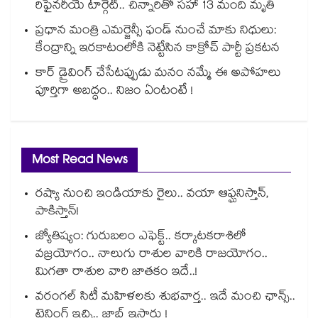
రిఫైనరీయే టార్గెట్.. చిన్నారితో సహా 13 మంది మృతి
ప్రధాన మంత్రి ఎమర్జెన్సీ ఫండ్ నుంచే మాకు నిధులు:
కేంద్రాన్ని ఇరకాటంలోకి నెట్టేసిన కాక్రోచ్ పార్టీ ప్రకటన
కార్ డ్రైవింగ్ చేసేటప్పుడు మనం నమ్మే ఈ అపోహలు
పూర్తిగా అబద్ధం.. నిజం ఏంటంటే !
Most Read News
రష్యా నుంచి ఇండియాకు రైలు.. వయా ఆఫ్ఘనిస్తాన్,
పాకిస్తాన్!
జ్యోతిష్యం: గురుబలం ఎఫెక్ట్.. కర్కాటకరాశిలో
వజ్రయోగం.. నాలుగు రాశుల వారికి రాజయోగం..
మిగతా రాశుల వారి జాతకం ఇదే..!
వరంగల్ సిటీ మహిళలకు శుభవార్త.. ఇదే మంచి ఛాన్స్..
ట్రైనింగ్ ఇచ్చి.. జాబ్ ఇస్తారు !