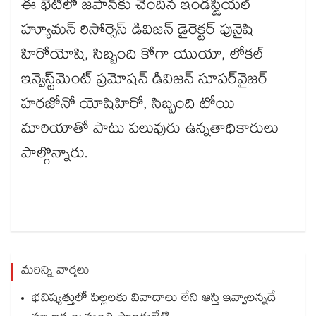
ఈ భేటీలో జపాన్‌‌‌‌కు చెందిన ఇండస్ట్రియల్
హ్యూమన్ రిసోర్సెస్ డివిజన్ డైరెక్టర్ ఫునైషి
హిరోయోషి, సిబ్బంది కోగా యుయా, లోకల్
ఇన్వెస్ట్‌‌‌‌మెంట్ ప్రమోషన్ డివిజన్ సూపర్‌‌‌‌వైజర్
హరజోనో యోషిహిరో, సిబ్బంది టోయి
మారియాతో పాటు పలువురు ఉన్నతాధికారులు
పాల్గొన్నారు.
మరిన్ని వార్తలు
భవిష్యత్తులో పిల్లలకు వివాదాలు లేని ఆస్తి ఇవ్వాలన్నదే