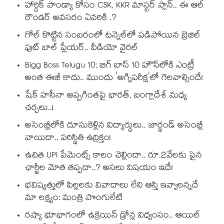
హార్దిక్ పాండ్యా కోసం CSK, KKR మాస్టర్ ప్లాన్.. ఈ ఆల్
రౌండర్ అవసరం ఏవరికి .?
గోల్ కొట్టిన సంబరంలో టన్నెల్⁭లో పడిపోయిన బ్రెజిల్
ఫుట్ బాల్ ప్లేయర్.. వీడియో వైరల్
Bigg Boss Telugu 10: బిగ్ బాస్ 10 హౌస్‌లోకి ఎంట్రీ
అంత ఈజీ కాదు.. ముందు 'అగ్నిపరీక్ష'లో గెలవాల్సిందే!
షేక్ హసీనా అప్పగింతపై భారత్, బంగ్లాదేశ్ మధ్య
చర్చలు..!
అసెంబ్లీలోకి దూసుకెళ్లిన విద్యార్థులు.. జార్ఖండ్ అసెంబ్లీ
వాయిదా.. పరిస్థితి ఉద్రిక్తం!
ఉచిత UPI పేమెంట్స్ కాలం చెల్లిందా.. రూ.2వేలకు పైన
ఛార్జీల మోత తప్పదా..? అసలు విషయం ఇదే!
భవిష్యత్తులో పిల్లలకు వివాదాలు లేని ఆస్తి ఇవ్వాలన్నదే
మా లక్ష్యం: మంత్రి పొంగులేటి
రష్యా భూభాగంలో ఉక్రెయిన్ డ్రోన్ల విధ్వంసం.. ఆయిల్