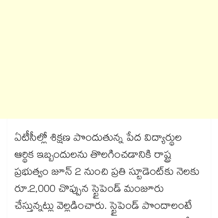
ఏటీసీల్లో శిక్షణ పొందుతున్న పేద విద్యార్థుల
ఆర్థిక ఇబ్బందులను తొలగించడానికి రాష్ట్ర
ప్రభుత్వం జూన్ 2 నుంచి ప్రతి స్టూడెంట్‌‌‌‌కు నెలకు
రూ.2,000 చొప్పున స్టైపెండ్ మంజూరు
చేస్తున్నట్లు వెల్లడించారు. స్టైపెండ్ పొందాలంటే