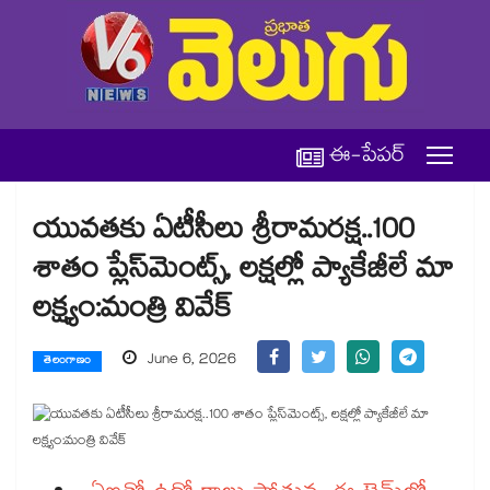
ఈ-పేపర్
యువతకు ఏటీసీలు శ్రీరామరక్ష..100
శాతం ప్లేస్‌‌‌‌మెంట్స్‌‌‌‌, లక్షల్లో ప్యాకేజీలే మా
లక్ష్యం:మంత్రి వివేక్
June 6, 2026
తెలంగాణం