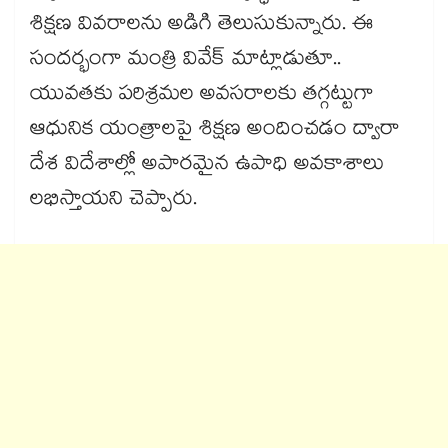
శిక్షణ వివరాలను అడిగి తెలుసుకున్నారు. ఈ
సందర్భంగా మంత్రి వివేక్‌‌‌‌ మాట్లాడుతూ..
యువతకు పరిశ్రమల అవసరాలకు తగ్గట్టుగా
ఆధునిక యంత్రాలపై శిక్షణ అందించడం ద్వారా
దేశ విదేశాల్లో అపారమైన ఉపాధి అవకాశాలు
లభిస్తాయని చెప్పారు.