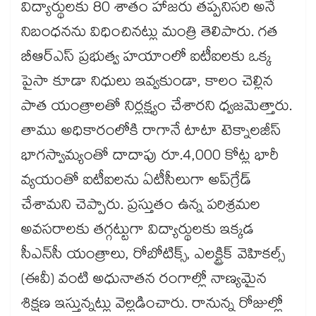
విద్యార్థులకు 80 శాతం హాజరు తప్పనిసరి అనే
నిబంధనను విధించినట్లు మంత్రి తెలిపారు. గత
బీఆర్‌‌‌‌ఎస్ ప్రభుత్వ హయాంలో ఐటీఐలకు ఒక్క
పైసా కూడా నిధులు ఇవ్వకుండా, కాలం చెల్లిన
పాత యంత్రాలతో నిర్లక్ష్యం చేశారని ధ్వజమెత్తారు.
తాము అధికారంలోకి రాగానే టాటా టెక్నాలజీస్
భాగస్వామ్యంతో దాదాపు రూ.4,000 కోట్ల భారీ
వ్యయంతో ఐటీఐలను ఏటీసీలుగా అప్‌‌‌‌గ్రేడ్
చేశామని చెప్పారు. ప్రస్తుతం ఉన్న పరిశ్రమల
అవసరాలకు తగ్గట్టుగా విద్యార్థులకు ఇక్కడ
సీఎన్‌‌‌‌సీ యంత్రాలు, రోబోటిక్స్, ఎలక్ట్రిక్ వెహికల్స్
(ఈవీ) వంటి అధునాతన రంగాల్లో నాణ్యమైన
శిక్షణ ఇస్తున్నట్లు వెల్లడించారు. రానున్న రోజుల్లో