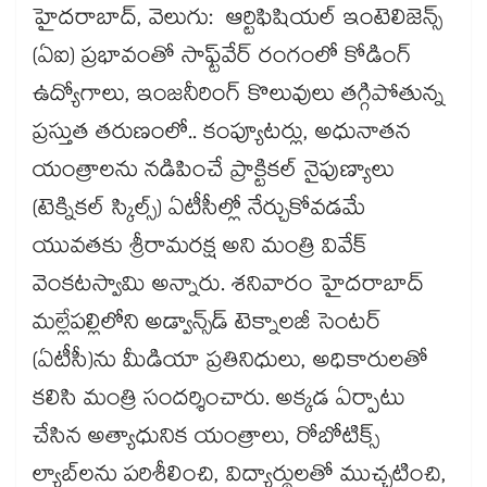
హైదరాబాద్, వెలుగు: ఆర్టిఫిషియల్ ఇంటెలిజెన్స్
(ఏఐ) ప్రభావంతో సాఫ్ట్‌‌‌‌‌‌‌‌‌‌వేర్ రంగంలో కోడింగ్
ఉద్యోగాలు, ఇంజనీరింగ్ కొలువులు తగ్గిపోతున్న
ప్రస్తుత తరుణంలో.. కంప్యూటర్లు, అధునాతన
యంత్రాలను నడిపించే ప్రాక్టికల్ నైపుణ్యాలు
(టెక్నికల్ స్కిల్స్) ఏటీసీల్లో నేర్చుకోవడమే
యువతకు శ్రీరామరక్ష అని మంత్రి వివేక్
వెంకటస్వామి అన్నారు. శనివారం హైదరాబాద్‌‌‌‌
మల్లేపల్లిలోని అడ్వాన్స్‌‌‌‌డ్ టెక్నాలజీ సెంటర్
(ఏటీసీ)ను మీడియా ప్రతినిధులు, అధికారులతో
కలిసి మంత్రి సందర్శించారు. అక్కడ ఏర్పాటు
చేసిన అత్యాధునిక యంత్రాలు, రోబోటిక్స్
ల్యాబ్‌‌‌‌లను పరిశీలించి, విద్యార్థులతో ముచ్చటించి,