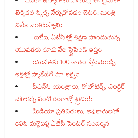
ఏఐతో ఉద్యోగాలు పోతున్న ఈ టైమ్‌‌‌‌లో
టెక్నికల్‌‌‌‌ స్కిల్స్‌‌‌‌ నేర్చుకోవడం బెటర్‌‌‌‌‌‌‌‌: మంత్రి
వివేక్ వెంకటస్వామి
ఐటీఐ, ఏటీసీల్లో శిక్షణ పొందుతున్న
యువతకు రూ.2 వేల స్టైపెండ్‌‌‌‌ ఇస్తం
యువతకు 100 శాతం ప్లేస్‌‌‌‌మెంట్స్‌‌‌‌,
లక్షల్లో ప్యాకేజీలే మా లక్ష్యం
సీఎన్‌‌‌‌సీ యంత్రాలు, రోబోటిక్స్, ఎలక్ట్రిక్
వెహికల్స్ వంటి రంగాల్లో ట్రైనింగ్​
మీడియా ప్రతినిధులు, అధికారులతో
కలిసి మల్లేపల్లి ఏటీసీ సెంటర్‌‌‌‌‌‌‌‌ సందర్శన