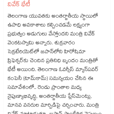
వివేక్‌‌‌‌ భేటీ
తెలంగాణ యువతకు అంతర్జాతీయ స్థాయిలో
ఉపాధి అవకాశాలు కల్పించడమే లక్ష్యంగా
ప్రభుత్వం అడుగులు వేస్తోందని మంత్రి వివేక్
వెంకటస్వామి అన్నారు. శుక్రవారం
సెక్రటేరియెట్‌‌‌‌లో జపాన్‌‌‌‌లోని హిరోషిమా
ప్రిఫెక్చర్‌‌‌‌కు చెందిన ప్రతినిధి బృందం మంత్రితో
భేటీ అయింది. తెలంగాణ ఓవర్సీస్ మ్యాన్‌‌‌‌పవర్
కంపెనీ (టామ్‌‌‌‌కామ్) సమన్వయం చేసిన ఈ
సమావేశంలో.. రెండు ప్రాంతాల మధ్య
నైపుణ్యాభివృద్ధి, అంతర్జాతీయ ప్లేస్‌‌‌‌మెంట్లు,
మానవ వనరుల మార్పిడిపై చర్చించారు. మంత్రి