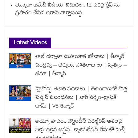
మొజ్తబా ఖమేనీ వీడియో విడుదల.. 12 సెకన్ల క్లిప్ ను
ప్రసారం చేసిన ఇరాన్ వార్తాసంస్థ
Latest Videos
లాల్ దర్వాజా మహంకాళి బోనాలు | తీన్మార్
చంద్రవ్వ – భక్తులు, పోతరాజులు | నృత్యం –
భీమా | తీన్మార్
హైకోర్టు-ఉచిత పథకాలు | తెలంగాణలో కొత్త
పెన్షన్ నిబంధనలు | భారీ వర్షం-ట్రాఫిక్
జామ్ | V6 తీన్మార్
అయ్యో పాపం.. వెస్టిండీస్ వరల్డ్‌కప్ ఆశలపై
నీళ్లు చల్లిన ఆఫ్ఘన్.. క్వాలిఫికేషన్ రేసులో మళ్లీ