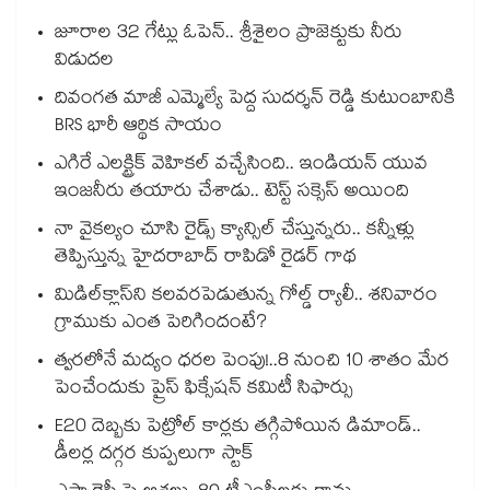
జూరాల 32 గేట్లు ఓపెన్.. శ్రీశైలం ప్రాజెక్టుకు నీరు
విడుదల
దివంగత మాజీ ఎమ్మెల్యే పెద్ద సుదర్శన్ రెడ్డి కుటుంబానికి
BRS భారీ ఆర్థిక సాయం
ఎగిరే ఎలక్ట్రిక్ వెహికల్ వచ్చేసింది.. ఇండియన్ యువ
ఇంజనీరు తయారు చేశాడు.. టెస్ట్ సక్సెస్ అయింది
నా వైకల్యం చూసి రైడ్స్ క్యాన్సిల్ చేస్తున్నరు.. కన్నీళ్లు
తెప్పిస్తున్న హైదరాబాద్ రాపిడో రైడర్ గాథ
మిడిల్‌క్లాస్‌ని కలవరపెడుతున్న గోల్డ్ ర్యాలీ.. శనివారం
గ్రాముకు ఎంత పెరిగిందంటే?
త్వరలోనే మద్యం ధ‌‌ర‌‌ల పెంపు!..8 నుంచి 10 శాతం మేర
పెంచేందుకు ప్రైస్ ఫిక్సేష‌‌న్ క‌‌మిటీ సిఫార్సు
E20 దెబ్బకు పెట్రోల్ కార్లకు తగ్గిపోయిన డిమాండ్..
డీలర్ల దగ్గర కుప్పలుగా స్టాక్