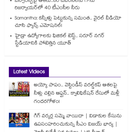
ఎస్సారెస్పీపై ఆశలు..80 టీఎంసీలకు గాను
రిజర్వాయర్‌‌‌‌‌‌‌‌‌‌‌‌‌‌‌‌లో 40 టీఎంసీల నీరు
Samantha: కన్నీళ్లు పెట్టుకున్న సమంత.. వైరల్ వీడియో
చూసి ఫ్యాన్స్ ఎమోషనల్!
హైడ్రా ఉద్యోగాలకు ఫిజికల్ టెస్ట్.. సరూర్ నగర్
స్టేడియానికి పోటెత్తిన యూత్
Latest Videos
అయ్యో పాపం.. వెస్టిండీస్ వరల్డ్‌కప్ ఆశలపై
నీళ్లు చల్లిన ఆఫ్ఘన్.. క్వాలిఫికేషన్ రేసులో మళ్లీ
గందరగోళం!
గిగ్ వర్కర్ల సమ్మె వాయిదా | విడాకుల కేసును
ఉపసంహరించుకున్న సీఎం విజయ్ భార్య |