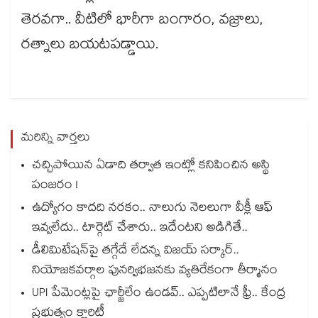
తెరవగా.. వీటిలో భారీగా బంగారం, వజ్రాలు,
రత్నాలు బయటపడ్డాయి.
మరిన్ని వార్తలు
చచ్చిపోయిన ఏడాది తర్వాత ఇంట్లో కనిపించిన అస్థి
పంజరం !
ఉద్యోగం కాదది నరకం.. నాలుగు నెలలుగా వీక్లీ ఆఫ్
ఇవ్వలేదు.. టార్గెట్ చేశారు.. ఇదేంటని అడిగితే..
డీలిమిటేషన్‎పై తగ్గేదే లేదన్న విజయ్ సర్కార్..
నియోజకవర్గాల పునర్విభజనకు వ్యతిరేకంగా తీర్మానం
UPI పేమెంట్లపై ఛార్జీలేం ఉండవ్.. ఎప్పటిలానే ఫ్రీ.. కేంద్ర
ప్రభుత్వం క్లారిటీ