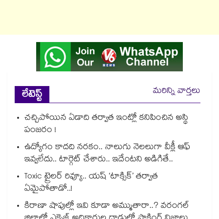
మరిన్ని వార్తలు
లేటెస్ట్
చచ్చిపోయిన ఏడాది తర్వాత ఇంట్లో కనిపించిన అస్థి
పంజరం !
ఉద్యోగం కాదది నరకం.. నాలుగు నెలలుగా వీక్లీ ఆఫ్
ఇవ్వలేదు.. టార్గెట్ చేశారు.. ఇదేంటని అడిగితే..
Toxic ట్రైలర్ రివ్యూ.. యష్ ‘టాక్సిక్’ తర్వాత
ఏమైపోతాడో..!
కిరాణా షాపుల్లో ఇవి కూడా అమ్ముతారా..? వరంగల్
జిల్లాలో ఎక్సైజ్ అధికారుల దాడుల్లో షాకింగ్ నిజాలు..