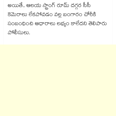
అయితే.. ఆలయ స్ట్రాంగ్ రూమ్ దగ్గర సీసీ
కెమెరాలు లేకపోవడం వల్ల బంగారం చోరీకి
సంబంధించి ఆధారాలు లభ్యం కాలేదని తెలిపారు
పోలీసులు.