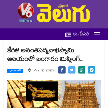
ఈ-పేపర్
కేరళ అనంతపద్మనాభస్వామి
ఆలయంలో బంగారం మిస్సింగ్..
May 12, 2025
హైదరాబాద్