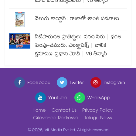
మోదీ విదేశీ పర్యటనలు | V6 తీన్మార్
వెలుగు కార్టూన్ : గాజాలో శాంతి పవనాలు
నీటిపారుదల ప్రాజెక్టులు-వరద నీరు | ధరల
పెంపు-చమురు, ఎలక్ట్రానిక్స్ | బాలిక
క్షమాపణ-ప్రధాని మోదీ | V6 తీన్మార్
Facebook
Twitter
Instagram
YouTube
WhatsApp
Home
Contact Us
Privacy Policy
Grievance Redressal
Telugu News
© 2026, VIL Media Pvt Ltd. All rights reserved