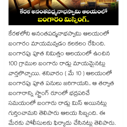
కేరళలోని అనంతపద్మనాభస్వామి ఆలయంలో
బంగారం మాయమవ్వడం కలకలం రేపింది.
బంగారపు పూత నిమిత్తం ఆలయంలో ఉంచిన
100 గ్రాముల బంగారు రాడ్లు మాయమైనట్లు
వార్తలొచ్చాయి. శనివారం ( మే 10 ) ఆలయంలో
బంగారపు పూత పనులు జరిగాయని.. ఆ తర్వాత
బంగారాన్ని స్ట్రాంగ్ రూంలో భద్రపరిచే
సమయంలో బంగారు రాడ్లు మిస్ అయినట్లు
గుర్తించామని తెలిపారు ఆలయ సిబ్బంది. ఈ
మేరకు పోలీసులకు ఫిర్యాదు చేసినట్లు తెలిపారు.