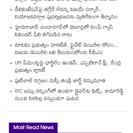
డీలిమిటేషన్‎పై తగ్గేదే లేదన్న విజయ్ సర్కార్..
నియోజకవర్గాల పునర్విభజనకు వ్యతిరేకంగా తీర్మానం
హైదరాబాద్⁪ చందానగర్⁫లో బెలూన్లలో నింపే గ్యాస్
సిలిండర్ పేలి తెగిపడిన కాలు
కూటమి ప్రభుత్వం హెరిటేజ్, ప్రైవేట్ డెయిరీల కోసం...
విజయ డెయిరీని బలి తీసుకుంటోంది: సీపీఎం
UPI పేమెంట్లపై ఛార్జీలేం ఉండవ్.. ఎప్పటిలానే ఫ్రీ.. కేంద్ర
ప్రభుత్వం క్లారిటీ
ఫుట్‎బాల్ దిగ్గజం మెస్సీ తండ్రి జార్జ్ కన్నుమూత
RTC బస్సు రన్నింగ్⁫లో ఉండగా డ్రైవర్‌కు ఫిట్స్.. కామారెడ్డి
నుంచి సిరిసిల్ల వస్తుండగా ఘటన
Most Read News