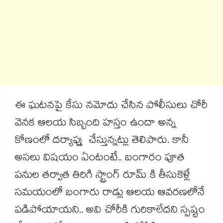
ఈ ఘటనపై కేసు నమోదు చేసిన పోలీసులు చోరీ
వెనక ఆలయ సిబ్బంది హస్తం ఉందా అన్న
కోణంలో దర్యాప్తు చేస్తున్నట్లు తెలిపారు. కానీ
అసలు విషయం ఏంటంటే.. బంగారం పూత
పనుల తర్వాత తిరిగి స్ట్రాంగ్ రూమ్ కి తీసుకెళ్లే
సమయంలో బంగారు రాడ్లు ఆలయ ఆవరణలోనే
పడిపోయాయని.. అవి చోరీకి గురికాలేదని స్పష్టం