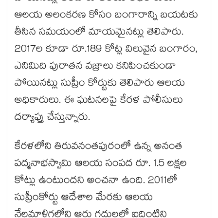
ఆలయ అలంకరణ కోసం బంగారాన్ని బయటకు
తీసిన సమయంలో మాయమైనట్లు తెలిపారు.
2017ల కూడా రూ.189 కోట్ల విలువైన బంగారం,
ఎనిమిది పురాతన వజ్రాలు కనిపించకుండా
పోయినట్లు సుప్రీం కోర్టుకు తెలిపారు ఆలయ
అధికారులు. ఈ ఘటనలపై కేరళ పోలీసులు
దర్యాప్తు చేస్తున్నారు.
కేరళలోని తిరువనంతపురంలో ఉన్న అనంత
పద్మనాభస్వామి ఆలయ సంపద రూ. 1.5 లక్షల
కోట్లు ఉంటుందని అంచనా ఉంది. 2011లో
సుప్రీంకోర్టు ఆదేశాల మేరకు ఆలయ
నేలమాళిగల్లోని ఆరు గదులలో ఐదింటిని