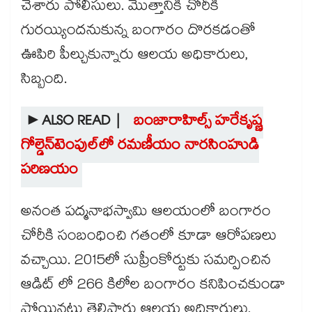
చేశారు పోలీసులు. మొత్తానికి చోరీకి
గురయ్యిందనుకున్న బంగారం దొరకడంతో
ఊపిరి పీల్చుకున్నారు ఆలయ అధికారులు,
సిబ్బంది.
►ALSO READ |
బంజారాహిల్స్​ హరేకృష్ణ
గోల్డెన్​టెంపుల్​లో రమణీయం నారసింహుడి
పరిణయం
అనంత పద్మనాభస్వామి ఆలయంలో బంగారం
చోరీకి సంబంధించి గతంలో కూడా ఆరోపణలు
వచ్చాయి. 2015లో సుప్రీంకోర్టుకు సమర్పించిన
ఆడిట్ లో 266 కిలోల బంగారం కనిపించకుండా
పోయినట్లు తెలిపారు ఆలయ అధికారులు.