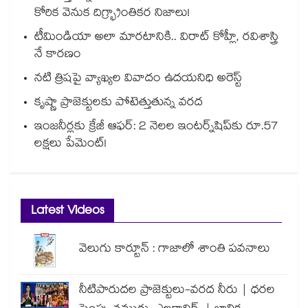
కోరిక వెనుక దిగ్భ్రాంతికర నిజాలు!
టీమిండియా అలా మారటానికి.. విరాట్ కోహ్లీ, రవిశాస్త్రి
నే కారణం
నటి త్రిషపై వ్యాఖ్యల వివాదం ఉదయనిధి అరెస్ట్
కృష్ణా ప్రాజెక్టులకు పోటెత్తుతున్న వరద
ఇంజనీర్లకు క్రేజీ ఆఫర్: 2 నెలల ఇంటర్న్‌షిప్‌కు రూ.57
లక్షలు పేమెంట్!
Latest Videos
వెలుగు కార్టూన్ : గాజాలో శాంతి పవనాలు
నీటిపారుదల ప్రాజెక్టులు-వరద నీరు | ధరల