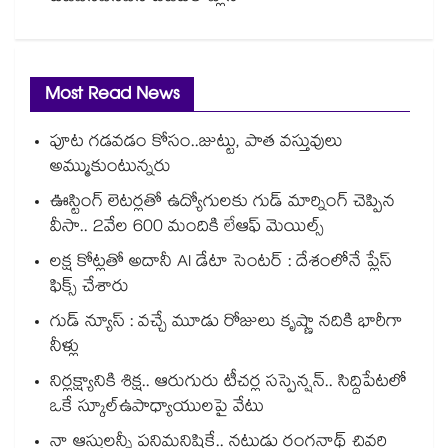
Most Read News
పూట గడవడం కోసం..జుట్టు, పాత వస్తువులు
అమ్ముకుంటున్నరు
ఊస్టింగ్ లెటర్లతో ఉద్యోగులకు గుడ్ మార్నింగ్ చెప్పిన
వీసా.. 2వేల 600 మందికి లేఆఫ్ మెయిల్స్
లక్ష కోట్లతో అదానీ AI డేటా సెంటర్ : దేశంలోనే ప్లేస్
ఫిక్స్ చేశారు
గుడ్ న్యూస్ : వచ్చే మూడు రోజులు కృష్ణా నదికి భారీగా
నీళ్లు
నిర్లక్ష్యానికి శిక్ష.. ఆరుగురు టీచర్ల సస్పెన్షన్.. సిద్దిపేటలో
ఒకే స్కూల్ఉపాధ్యాయులపై వేటు
నా ఆస్తులన్నీ పనిమనిషికే.. నటుడు రంగనాథ్ చివరి