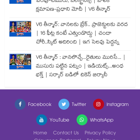
పెంపు-చమురు, ఎలక్ట్రానిక్స్ | బాలిక
క్షమాపణ-ప్రధాని మోదీ | V6 తీన్మార్
V6 తీన్మార్: వానలకు బ్రేక్.. ప్రాజెక్టులకు వరద
| 16 ఫీట్ల కంటే ఎత్తుండొద్దు | చందా
చోరీ..స్కిట్ అదిరింది | ఇగ సెలవు పెద్దన్న
V6 తీన్మార్ : వానలొచ్చే...రైతులు మురిసే... |
ముసురు పట్టిన పట్నం | ఇడియట్స్...అంధ
భక్త్ | సర్కార్ బడిలో చికెన్ బిర్యానీ
Facebook
Twitter
Instagram
YouTube
WhatsApp
Home
Contact Us
Privacy Policy