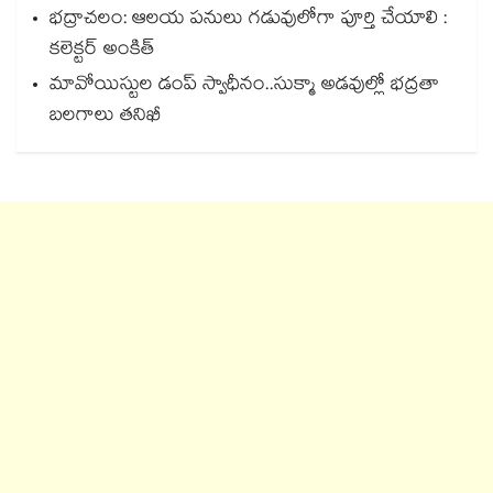
భద్రాచలం: ఆలయ పనులు గడువులోగా పూర్తి చేయాలి :
కలెక్టర్ అంకిత్
మావోయిస్టుల డంప్ స్వాధీనం..సుక్మా అడవుల్లో భద్రతా
బలగాలు తనిఖీ