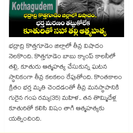
భద్రాద్రి కొత్తగూడెం జిల్లాలో తీవ్ర విషాదం
నెలకొంది. కొత్తగూడెం బాబు క్యాంప్ కాలనీలో
తల్లి, కూతురు ఆత్మహత్య చేసుకున్న ఘటన
స్థానికంగా తీవ్ర కలకలం రేపుతోంది. కొంతకాలం
క్రితం భర్త మృతి చెందడంతో తీవ్ర మనస్థాపానికి
గురైన గంప రమ్య(35) మహిళ.. తన తొమ్మిదేళ్ల
కూతురితో కలిసి విషం తాగి ఆత్మహత్యకు
యత్నించింది.