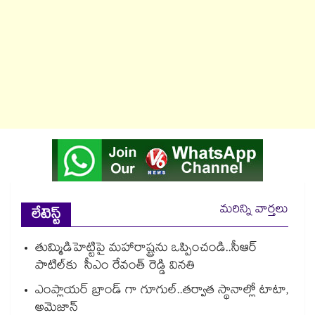
మరిన్ని వార్తలు
లేటెస్ట్
తుమ్మిడిహెట్టిపై మహారాష్ట్రను ఒప్పించండి..సీఆర్
పాటిల్‌‌‌‌‌‌‌‌‌‌‌‌‌‌‌‌కు సీఎం రేవంత్ రెడ్డి విన‌‌‌‌తి
ఎంప్లాయర్ బ్రాండ్ గా గూగుల్..తర్వాత స్థానాల్లో టాటా,
అమెజాన్