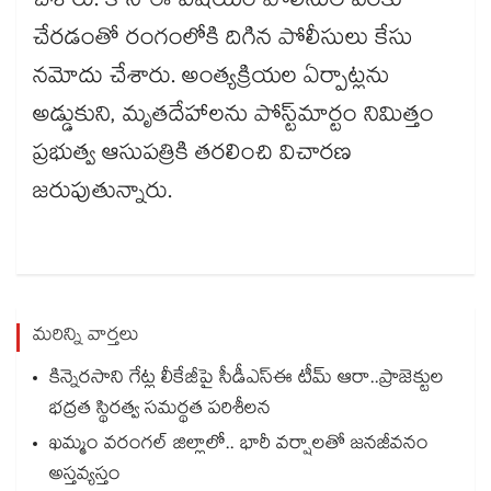
చేశారు. కానీ ఈ విషయం పోలీసుల వరకు
చేరడంతో రంగంలోకి దిగిన పోలీసులు కేసు
నమోదు చేశారు. అంత్యక్రియల ఏర్పాట్లను
అడ్డుకుని, మృతదేహాలను పోస్ట్‌మార్టం నిమిత్తం
ప్రభుత్వ ఆసుపత్రికి తరలించి విచారణ
జరుపుతున్నారు.
మరిన్ని వార్తలు
కిన్నెరసాని గేట్ల లీకేజీపై సీడీఎస్ఈ టీమ్ ఆరా..ప్రాజెక్టుల
భద్రత స్థిరత్వ సమర్థత పరిశీలన
ఖమ్మం వరంగల్ జిల్లాలో.. భారీ వర్షాలతో జనజీవనం
అస్తవ్యస్తం