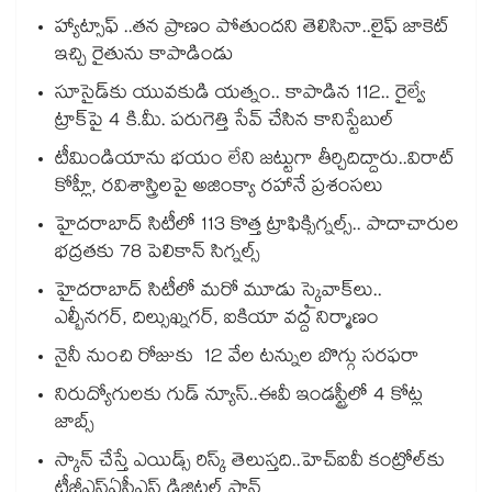
హ్యాట్సాఫ్ ..తన ప్రాణం పోతుందని తెలిసినా..లైఫ్ జాకెట్‌‌‌‌‌‌‌‌
ఇచ్చి రైతును కాపాడిండు
సూసైడ్‌‌‌‌కు యువకుడి యత్నం.. కాపాడిన 112.. రైల్వే
ట్రాక్‌‌‌‌పై 4 కి.మీ. పరుగెత్తి సేవ్ చేసిన కానిస్టేబుల్
టీమిండియాను భయం లేని జట్టుగా తీర్చిదిద్దారు..విరాట్
కోహ్లీ, రవిశాస్త్రిలపై అజింక్యా రహానే ప్రశంసలు
హైదరాబాద్ సిటీలో 113 కొత్త ట్రాఫిక్సిగ్నల్స్.. పాదాచారుల
భద్రతకు 78 పెలికాన్ సిగ్నల్స్
హైదరాబాద్ సిటీలో మరో మూడు స్కైవాక్⁭లు..
ఎల్బీనగర్, దిల్సుఖ్నగర్, ఐకియా వద్ద నిర్మాణం
నైనీ నుంచి రోజుకు 12 వేల టన్నుల బొగ్గు సరఫరా
నిరుద్యోగులకు గుడ్ న్యూస్..ఈవీ ఇండస్ట్రీలో 4 కోట్ల
జాబ్స్
స్కాన్ చేస్తే ఎయిడ్స్ రిస్క్ తెలుస్తది..హెచ్‌‌‌‌‌‌‌‌ఐవీ కంట్రోల్‌‌‌‌‌‌‌‌కు
టీజీఎస్‌‌‌‌‌‌‌‌ఏసీఎస్ డిజిటల్ ప్లాన్