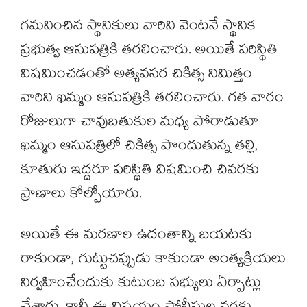
గమనించిన స్థానికులు వారిని వెంటనే స్థానిక
ప్రభుత్వ ఆసుపత్రికి తరలించారు. అయితే పరిస్థితి
విషమించడంతో అత్యవసర చికిత్స నిమిత్తం
వారిని ఖమ్మం ఆసుపత్రికి తరలించారు. గత వారం
రోజులుగా చావుబతుకుల మధ్య పోరాడుతూ
ఖమ్మం ఆసుపత్రిలో చికిత్స పొందుతున్న తల్లి,
కూతురు ఇద్దరూ పరిస్థితి విషమించి చివరకు
ప్రాణాలు కోల్పోయారు.
అయితే ఈ మరణాల ఉదంతాన్ని బయటకు
రాకుండా, గుట్టుచప్పుడు కాకుండా అంత్యక్రియలు
నిర్వహించేందుకు కుటుంబ సభ్యులు ఏర్పాట్లు