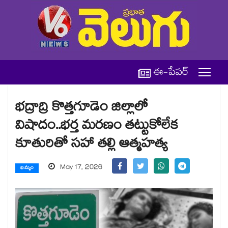
ఈ-పేపర్
భద్రాద్రి కొత్తగూడెం జిల్లాలో
విషాదం..భర్త మరణం తట్టుకోలేక
కూతురితో సహా తల్లి ఆత్మహత్య
May 17, 2026
ఖమ్మం