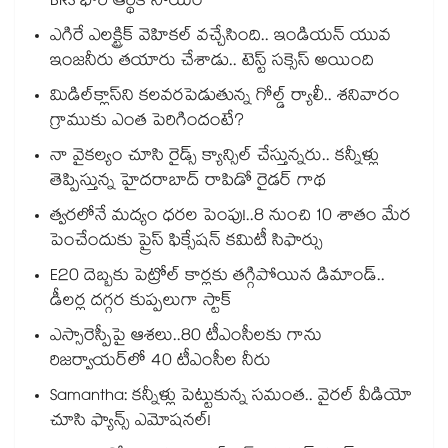
BRS భారీ ఆర్థిక సాయం
ఎగిరే ఎలక్ట్రిక్ వెహికల్ వచ్చేసింది.. ఇండియన్ యువ
ఇంజనీరు తయారు చేశాడు.. టెస్ట్ సక్సెస్ అయింది
మిడిల్‌క్లాస్‌ని కలవరపెడుతున్న గోల్డ్ ర్యాలీ.. శనివారం
గ్రాముకు ఎంత పెరిగిందంటే?
నా వైకల్యం చూసి రైడ్స్ క్యాన్సిల్ చేస్తున్నరు.. కన్నీళ్లు
తెప్పిస్తున్న హైదరాబాద్ రాపిడో రైడర్ గాథ
త్వరలోనే మద్యం ధ‌‌ర‌‌ల పెంపు!..8 నుంచి 10 శాతం మేర
పెంచేందుకు ప్రైస్ ఫిక్సేష‌‌న్ క‌‌మిటీ సిఫార్సు
E20 దెబ్బకు పెట్రోల్ కార్లకు తగ్గిపోయిన డిమాండ్..
డీలర్ల దగ్గర కుప్పలుగా స్టాక్
ఎస్సారెస్పీపై ఆశలు..80 టీఎంసీలకు గాను
రిజర్వాయర్‌‌‌‌‌‌‌‌‌‌‌‌‌‌‌‌లో 40 టీఎంసీల నీరు
Samantha: కన్నీళ్లు పెట్టుకున్న సమంత.. వైరల్ వీడియో
చూసి ఫ్యాన్స్ ఎమోషనల్!