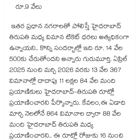
రూ.9 వేలు
ఇతర ప్రధాన నగరాలతో పోలిస్తే హైదరాబాద్
తిరుపతి మధ్య విమాన టికెట్ ధరలు అత్యధికంగా
ఉన్నాయని.. కొన్ని సందర్భాల్లో ఇది రూ. 14 వేల
500కు చేరుతోందని అన్నారు గురుమూర్తి. ఏప్రిల్
2025 నుంచి మర్చి 2026 వరకు 13 వేల 367
విమానాల్లో దాదాపు 11 లక్షల 84 వేల మంది
ప్రయాణికులు హైదరాబాద్-తిరుపతి రూట్లో
ప్రయాణించారని పేర్కొన్నారు. కేవలం,ఈ ఏడాది
మార్చి నెలలోనే 864 విమానాల ద్వారా 88 వేల
మంది హైదరాబాద్ తిరుపతి మధ్య
ప్రయాణించారని.. ఈ రూట్లో రోజుకు 16 నుంచి