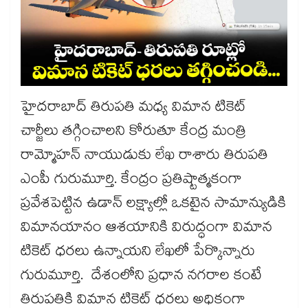
హైదరాబాద్ తిరుపతి మధ్య విమాన టికెట్
చార్జీలు తగ్గించాలని కోరుతూ కేంద్ర మంత్రి
రామ్మోహన్ నాయుడుకు లేఖ రాశారు తిరుపతి
ఎంపీ గురుమూర్తి. కేంద్రం ప్రతిష్టాత్మకంగా
ప్రవేశపెట్టిన ఉడాన్ లక్ష్యాల్లో ఒకటైన సామాన్యుడికి
విమానయానం ఆశయానికి విరుద్ధంగా విమాన
టికెట్ ధరలు ఉన్నాయని లేఖలో పేర్కొన్నారు
గురుమూర్తి. దేశంలోని ప్రధాన నగరాల కంటే
తిరుపతికి విమాన టికెట్ ధరలు అధికంగా