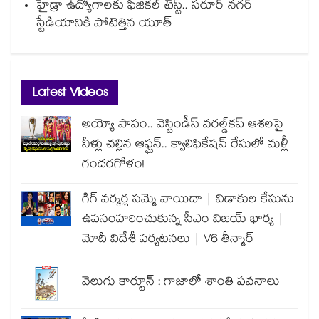
హైడ్రా ఉద్యోగాలకు ఫిజికల్ టెస్ట్.. సరూర్ నగర్
స్టేడియానికి పోటెత్తిన యూత్
Latest Videos
అయ్యో పాపం.. వెస్టిండీస్ వరల్డ్‌కప్ ఆశలపై
నీళ్లు చల్లిన ఆఫ్ఘన్.. క్వాలిఫికేషన్ రేసులో మళ్లీ
గందరగోళం!
గిగ్ వర్కర్ల సమ్మె వాయిదా | విడాకుల కేసును
ఉపసంహరించుకున్న సీఎం విజయ్ భార్య |
మోదీ విదేశీ పర్యటనలు | V6 తీన్మార్
వెలుగు కార్టూన్ : గాజాలో శాంతి పవనాలు