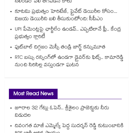
సిలిండర్ పేలి తెగిపడిన కాలు
కూటమి ప్రభుత్వం హెరిటేజ్, ప్రైవేట్ డెయిరీల కోసం...
విజయ డెయిరీని బలి తీసుకుంటోంది: సీపీఎం
UPI పేమెంట్లపై ఛార్జీలేం ఉండవ్.. ఎప్పటిలానే ఫ్రీ.. కేంద్ర
ప్రభుత్వం క్లారిటీ
ఫుట్‎బాల్ దిగ్గజం మెస్సీ తండ్రి జార్జ్ కన్నుమూత
RTC బస్సు రన్నింగ్⁫లో ఉండగా డ్రైవర్‌కు ఫిట్స్.. కామారెడ్డి
నుంచి సిరిసిల్ల వస్తుండగా ఘటన
Most Read News
జూరాల 32 గేట్లు ఓపెన్.. శ్రీశైలం ప్రాజెక్టుకు నీరు
విడుదల
దివంగత మాజీ ఎమ్మెల్యే పెద్ద సుదర్శన్ రెడ్డి కుటుంబానికి