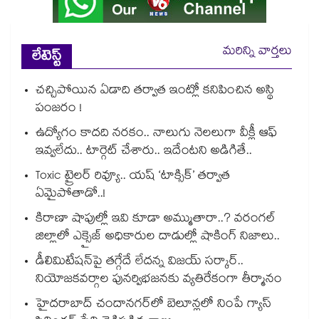
మరిన్ని వార్తలు
లేటెస్ట్
చచ్చిపోయిన ఏడాది తర్వాత ఇంట్లో కనిపించిన అస్థి
పంజరం !
ఉద్యోగం కాదది నరకం.. నాలుగు నెలలుగా వీక్లీ ఆఫ్
ఇవ్వలేదు.. టార్గెట్ చేశారు.. ఇదేంటని అడిగితే..
Toxic ట్రైలర్ రివ్యూ.. యష్ ‘టాక్సిక్’ తర్వాత
ఏమైపోతాడో..!
కిరాణా షాపుల్లో ఇవి కూడా అమ్ముతారా..? వరంగల్
జిల్లాలో ఎక్సైజ్ అధికారుల దాడుల్లో షాకింగ్ నిజాలు..
డీలిమిటేషన్‎పై తగ్గేదే లేదన్న విజయ్ సర్కార్..
నియోజకవర్గాల పునర్విభజనకు వ్యతిరేకంగా తీర్మానం
హైదరాబాద్⁪ చందానగర్⁫లో బెలూన్లలో నింపే గ్యాస్