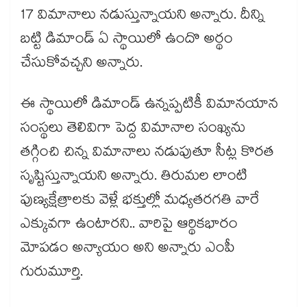
17 విమానాలు నడుస్తున్నాయని అన్నారు. దీన్ని
బట్టి డిమాండ్ ఏ స్థాయిలో ఉందొ అర్థం
చేసుకోవచ్చని అన్నారు.
ఈ స్థాయిలో డిమాండ్ ఉన్నప్పటికీ విమానయాన
సంస్థలు తెలివిగా పెద్ద విమానాల సంఖ్యను
తగ్గించి చిన్న విమానాలు నడుపుతూ సీట్ల కొరత
సృష్టిస్తున్నాయని అన్నారు. తిరుమల లాంటి
పుణ్యక్షేత్రాలకు వెళ్లే భక్తుల్లో మధ్యతరగతి వారే
ఎక్కువగా ఉంటారని.. వారిపై ఆర్థికభారం
మోపడం అన్యాయం అని అన్నారు ఎంపీ
గురుమూర్తి.