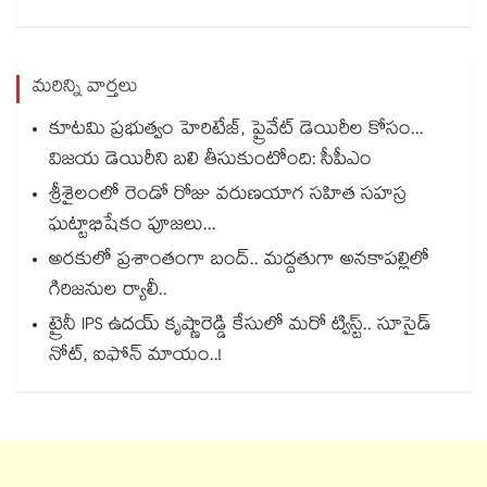
మరిన్ని వార్తలు
కూటమి ప్రభుత్వం హెరిటేజ్, ప్రైవేట్ డెయిరీల కోసం...
విజయ డెయిరీని బలి తీసుకుంటోంది: సీపీఎం
శ్రీశైలంలో రెండో రోజు వరుణయాగ సహిత సహస్ర
ఘట్టాభిషేకం పూజలు...
అరకులో ప్రశాంతంగా బంద్.. మద్దతుగా అనకాపల్లిలో
గిరిజనుల ర్యాలీ..
ట్రైనీ IPS ఉదయ్‌ కృష్ణారెడ్డి కేసులో మరో ట్విస్ట్.. సూసైడ్‌
నోట్‌, ఐఫోన్‌ మాయం..!