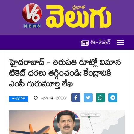
ఈ-పేపర్
హైదరాబాద్ - తిరుపతి రూట్లో విమాన
టికెట్ ధరలు తగ్గించండి: కేంద్రానికి
ఎంపీ గురుమూర్తి లేఖ
April 14, 2026
ఆంధ్రప్రదేశ్