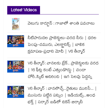
Latest Videos
వెలుగు కార్టూన్ : గాజాలో శాంతి పవనాలు
నీటిపారుదల ప్రాజెక్టులు-వరద నీరు | ధరల
పెంపు-చమురు, ఎలక్ట్రానిక్స్ | బాలిక
క్షమాపణ-ప్రధాని మోదీ | V6 తీన్మార్
V6 తీన్మార్: వానలకు బ్రేక్.. ప్రాజెక్టులకు వరద
| 16 ఫీట్ల కంటే ఎత్తుండొద్దు | చందా
చోరీ..స్కిట్ అదిరింది | ఇగ సెలవు పెద్దన్న
V6 తీన్మార్ : వానలొచ్చే...రైతులు మురిసే... |
ముసురు పట్టిన పట్నం | ఇడియట్స్...అంధ
భక్త్ | సర్కార్ బడిలో చికెన్ బిర్యానీ