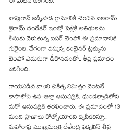
ఈ ఘటన జరిగింది.
బాపుగావ్ ఖడ్కిపాడ గ్రామానికి చెందిన బలరామ్
జైరామ్ దండేకర్ ఇంట్లో పెళ్లికి అతిథులను
తీసుకు వెళుతున్న ఐసర్ టెంపో ఈ ప్రమాదానికి
గురైంది. వేగంగా వస్తున్న కంటైనర్ ట్రక్కును
టెంపో ఎదురుగా ఢీకొనడంతో.. తీవ్ర ప్రమాదం
జరిగింది.
గాయపడిన వారిని చికిత్స నిమిత్తం వెంటనే
కాసాలోని ఉప-జిల్లా ఆసుపత్రికి, ధుండల్వాడిలోని
మరో ఆసుపత్రికి తరలించారు. ఈ ప్రమాదంలో 13
మంది ప్రాణాలు కోల్పోయారని ధృవీకరిస్తూ..
మహారాష్ట్ర ముఖ్యమంత్రి దేవేంద్ర ఫడ్నవీస్ తీవ్ర