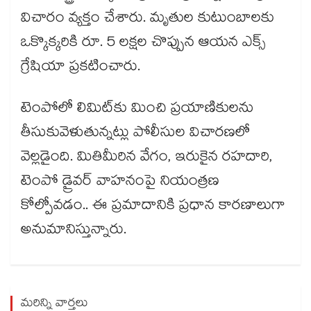
విచారం వ్యక్తం చేశారు. మృతుల కుటుంబాలకు
ఒక్కొక్కరికి రూ. 5 లక్షల చొప్పున ఆయన ఎక్స్
గ్రేషియా ప్రకటించారు.
టెంపోలో లిమిట్⁬కు మించి ప్రయాణికులను
తీసుకువెళుతున్నట్లు పోలీసుల విచారణలో
వెల్లడైంది. మితిమీరిన వేగం, ఇరుకైన రహదారి,
టెంపో డ్రైవర్ వాహనంపై నియంత్రణ
కోల్పోవడం.. ఈ ప్రమాదానికి ప్రధాన కారణాలుగా
అనుమానిస్తున్నారు.
మరిన్ని వార్తలు