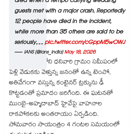
area when a tempo carrying wedding
guests met with a major crash. Reportedly
12 people have died in the incident,
while more than 35 others are said to be
seriously…
pic.twitter.com/cGppM5wOWJ
— IANS (@ians_india)
May 18, 2026
కాసా ప్రాంతంలోని ధనివారి గ్రామం సమీపంలో
పెళ్లి వేడుకకు వెళ్తున్న జనంతో ఉన్న టెంపో,
అతివేగంగా వస్తున్న కంటైనర్ ట్రక్కును ఢీ
కొట్టడంతో ప్రమాదం జరిగింది. ఈ ఘటనతో
ముంబై-అహ్మదాబాద్ హైవేపై వాహనాల
రాకపోకలకు అంతరాయం ఏర్పడింది.
సోమవారం సాయంత్రం 4 గంటల సమయంలో