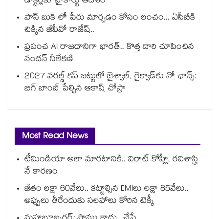
డాక్టర్లకు హైకోర్టు ఆదేశం
పాస్ బుక్ లో పేరు మార్చడం కోసం లంచం... ఏసీబీకి
చిక్కిన జీపీవో రాజేష్..
ప్రపంచ AI రాజధానిగా భారత్.. కొత్త దారి చూపించిన
నందన్ నీలేకణి
2027 వరల్డ్ కప్‎ జట్టులో జైశ్వాల్, గైక్వాడ్‎కు నో ఛాన్స్:
బిగ్ బాంబ్ పేల్చిన ఆకాష్ చోప్రా
Most Read News
టీమిండియా అలా మారటానికి.. విరాట్ కోహ్లీ, రవిశాస్త్రి
నే కారణం
జీతం లక్షా 60వేలు.. కట్టాల్సిన EMIలు లక్షా 85వేలు..
అప్పులు తీరేందుకు సలహాలు కోరిన టెక్కీ
మహబూబ్నగర్: పాము కాదు.. చేపే