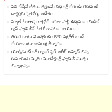
పని చేస్తేనే జీతం.. తక్షణమే విధుల్లో చేరండి: రెసిడెంట్
డాక్టర్లకు హైకోర్టు ఆదేశం
స్కూల్ ఫీజులపై కాక్రోచ్ జనతా పార్టీ ఉద్యమం : మిడిల్
క్లాస్ ఫ్యామిలీస్ హీరో కావటం ఖాయం..!
తిరుగుబాటు మొదలైంది : E20 పెట్రోల్ బంద్
చేయాలంటూ అసెంబ్లీ తీర్మానం
యాక్సిడెంట్ లో గ్యాంగ్ స్టర్ అతీక్ అహ్మద్ చిన్న
కుమారుడు మృతి : మూడేళ్లల్లో ఫ్యామిలీ మొత్తం
చిన్నాభిన్నం