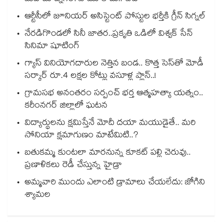
ఆర్టీసీలో జూనియర్ అసిస్టెంట్‌‌ పోస్టుల భర్తీకి గ్రీన్‌‌ సిగ్నల్
నేరడిగొండలో సినీ జాతర..ప్రకృతి ఒడిలో విశ్వక్ సేన్
సినిమా షూటింగ్
గ్యాస్ వినియోగదారుల నెత్తిన బండ.. కొత్త సెస్‌తో మోడీ
సర్కార్ రూ.4 లక్షల కోట్లు వసూళ్ల ప్లాన్..!
గ్రామసభ అనంతరం సర్పంచ్ భర్త ఆత్మహత్యా యత్నం..
కరీంనగర్ జిల్లాలో ఘటన
విద్యార్థులను క్షమిస్తేనే మోదీ దయా మయుడైతే.. మరి
సోనియా క్షమాగుణం మాటేమిటి..?
బతుకమ్మ కుంటలా మారనున్న కూకట్ పల్లి చెరువు..
ప్రణాళికలు రెడీ చేస్తున్న హైడ్రా
అమ్మవారి ముందు ఎలాంటి డ్రామాలు చేయలేదు: జోగిని
శ్యామల