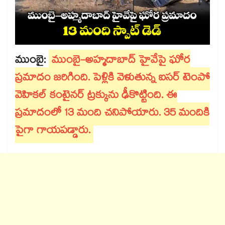
ముంబై:
ముంబై-అహ్మదాబాద్ హైవేపై ఘోర
ప్రమాదం జరిగింది. పెళ్లికి వెళుతున్న ఐసర్ టెంపో
వెహికల్⁭ కంటైనర్ ట్రక్కును ఢీకొట్టింది. ఈ
ప్రమాదంలో 13 మంది చనిపోయారు. 35 మందికి
పైగా గాయపడ్డారు.