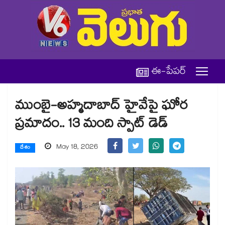
ఈ-పేపర్
ముంబై-అహ్మదాబాద్ హైవేపై ఘోర
ప్రమాదం.. 13 మంది స్పాట్ డెడ్
May 18, 2026
దేశం