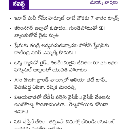
మరిన్ని వార్తలు
లేటెస్ట్
ఇరాన్ మనీ గేమ్: హర్మూజ్ దాటే నౌకకు 7 శాతం ట్యాక్స్
కరీంనగర్ జిల్లాలో విషాదం.. గుండెపోటుతో SBI
బ్యాంకులోనే రైతు మృతి
ప్రేమకు తండ్రి అడ్డుపడుతున్నాడని పోలీస్ స్టేషన్⁪కు
రాజేంద్ర నగర్ ఎమ్మెల్యే కొడుకు !
ఒక్క ర్యాపిడో రైడ్.. తలకిందులైన జీవితం: రూ.25 లక్షల
హాస్పిటల్ బిల్లులతో యువతి పోరాటం
Alia Bhatt: బ్రాండ్ వాల్యూలో ఆలియా భట్ టాప్..
వెనకపడ్డ దీపికా, రష్మిక మందన్న
విజయవాడలో టీడీపీ వర్సెస్ వైసీపీ..! వైసీపీ నేతలను
ఇంటికొచ్చి కొడతామంటూ... రెచ్చిపోయిన బోండా
ఉమా..!
పని చేస్తేనే జీతం.. తక్షణమే విధుల్లో చేరండి: రెసిడెంట్