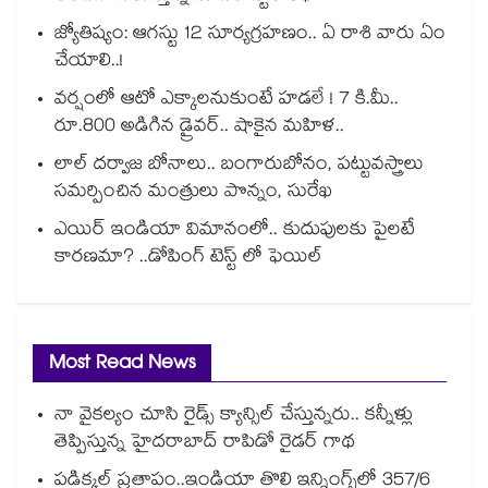
జ్యోతిష్యం: ఆగస్టు 12 సూర్యగ్రహణం.. ఏ రాశి వారు ఏం
చేయాలి..!
వర్షంలో ఆటో ఎక్కాలనుకుంటే హడలే ! 7 కి.మీ..
రూ.800 అడిగిన డ్రైవర్.. షాకైన మహిళ..
లాల్ దర్వాజ బోనాలు.. బంగారుబోనం, పట్టువస్త్రాలు
సమర్పించిన మంత్రులు పొన్నం, సురేఖ
ఎయిర్ ఇండియా విమానంలో.. కుదుపులకు పైలటే
కారణమా? ..డోపింగ్ టెస్ట్ లో ఫెయిల్
Most Read News
నా వైకల్యం చూసి రైడ్స్ క్యాన్సిల్ చేస్తున్నరు.. కన్నీళ్లు
తెప్పిస్తున్న హైదరాబాద్ రాపిడో రైడర్ గాథ
పడిక్కల్‌‌ ప్రతాపం..ఇండియా తొలి ఇన్నింగ్స్‌‌లో 357/6