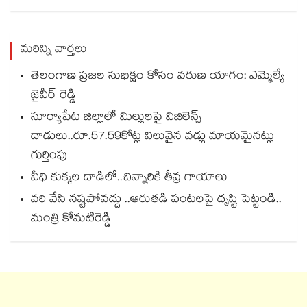
మరిన్ని వార్తలు
తెలంగాణ ప్రజల సుభిక్షం కోసం వరుణ యాగం: ఎమ్మెల్యే
జైవీర్ రెడ్డి
సూర్యాపేట జిల్లాలో మిల్లులపై విజిలెన్స్
దాడులు..రూ.57.59కోట్ల విలువైన వడ్లు మాయమైనట్లు
గుర్తింపు
వీధి కుక్కల దాడిలో..చిన్నారికి తీవ్ర గాయాలు
వరి వేసి నష్టపోవద్దు ..ఆరుతడి పంటలపై దృష్టి పెట్టండి..
మంత్రి కోమటిరెడ్డి