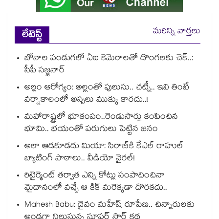
మరిన్ని వార్తలు
లేటెస్ట్
బోనాల పండుగలో ఏఐ కెమెరాలతో దొంగలకు చెక్..:
సీపీ సజ్జనార్
అల్లం ఆరోగ్యం: అల్లంతో పులుసు.. చట్నీ.. ఇవి తింటే
వర్షాకాలంలో అస్సలు ముక్కు కారదు..!
మహారాష్ట్రలో భూకంపం..రెండుసార్లు కంపించిన
భూమి.. భయంతో పరుగులు పెట్టిన జనం
అలా ఆడకూడదు మియా: సిరాజ్‌కి కేఎల్ రాహుల్
బ్యాటింగ్ పాఠాలు.. వీడియో వైరల్!
రిటైర్మెంట్ తర్వాత ఎన్ని కోట్లు సంపాదించినా
మైదానంలో వచ్చే ఆ కిక్ మరెక్కడా దొరకదు..
Mahesh Babu: దైవం మహేష్ రూపేణ.. చిన్నారులకు
అండగా నిలుస్తున్న సూపర్ స్టార్ కథ