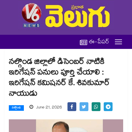
ఈ-పేపర్
నల్గొండ జిల్లాలో డిసెంబర్ నాటికి
ఇరిగేషన్ పనులు పూర్తి చేయాలి :
ఇరిగేషన్ కమిషనర్ కే. శివకుమార్
నాయుడు
June 21, 2026
నల్గొండ