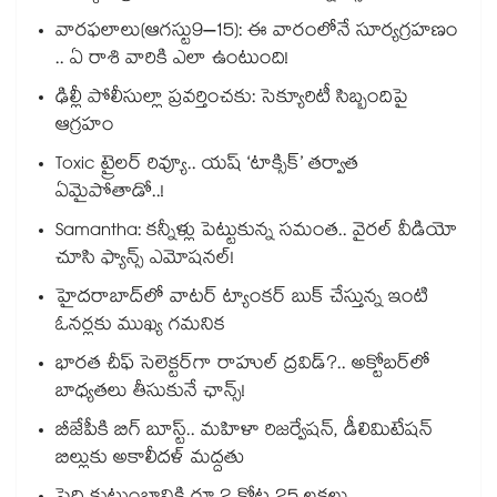
వారఫలాలు(ఆగస్టు9–15): ఈ వారంలోనే సూర్యగ్రహణం
.. ఏ రాశి వారికి ఎలా ఉంటుంది!
ఢిల్లీ పోలీసుల్లా ప్రవర్తించకు: సెక్యూరిటీ సిబ్బందిపై
ఆగ్రహం
Toxic ట్రైలర్ రివ్యూ.. యష్ ‘టాక్సిక్’ తర్వాత
ఏమైపోతాడో..!
Samantha: కన్నీళ్లు పెట్టుకున్న సమంత.. వైరల్ వీడియో
చూసి ఫ్యాన్స్ ఎమోషనల్!
హైదరాబాద్⁪లో వాటర్ ట్యాంకర్ బుక్ చేస్తున్న ఇంటి
ఓనర్లకు ముఖ్య గమనిక
భారత చీఫ్ సెలెక్టర్⁬గా రాహుల్ ద్రవిడ్?.. అక్టోబర్‌లో
బాధ్యతలు తీసుకునే ఛాన్స్!
బీజేపీకి బిగ్ బూస్ట్.. మహిళా రిజర్వేషన్, డీలిమిటేషన్
బిల్లుకు అకాలీదళ్ మద్దతు