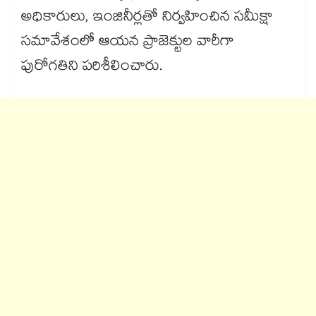
అధికారులు, ఇంజినీర్లతో నిర్వహించిన సమీక్షా
సమావేశంలో ఆయన ప్రాజెక్టుల వారీగా
పురోగతిని పరిశీలించారు.