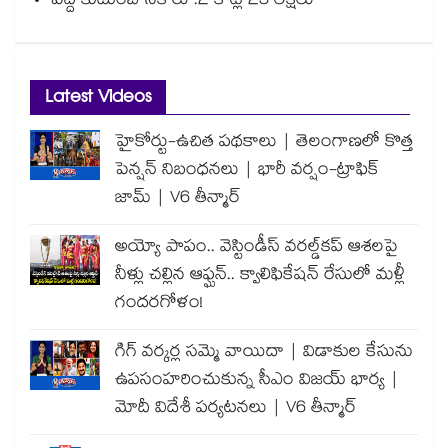
పెద్ది కుటుంబానికి రూ.2 కోట్ల 25 లక్షలు
Latest Videos
హైకోర్టు-ఉచిత పథకాలు | తెలంగాణలో కొత్త
పెన్షన్ నిబంధనలు | భారీ వర్షం-ట్రాఫిక్
జామ్ | V6 తీన్మార్
అయ్యో పాపం.. వెస్టిండీస్ వరల్డ్‌కప్ ఆశలపై
నీళ్లు చల్లిన ఆఫ్ఘన్.. క్వాలిఫికేషన్ రేసులో మళ్లీ
గందరగోళం!
గిగ్ వర్కర్ల సమ్మె వాయిదా | విడాకుల కేసును
ఉపసంహరించుకున్న సీఎం విజయ్ భార్య |
మోదీ విదేశీ పర్యటనలు | V6 తీన్మార్