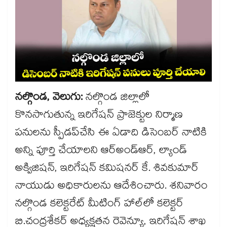
నల్గొండ, వెలుగు:
నల్గొండ జిల్లాలో
కొనసాగుతున్న ఇరిగేషన్ ప్రాజెక్టుల నిర్మాణ
పనులను స్పీడప్​చేసి ఈ ఏడాది డిసెంబర్ నాటికి
అన్ని పూర్తి చేయాలని ఆర్‌‌‌‌‌‌‌‌‌‌‌‌‌‌‌‌అండ్‌‌‌‌‌‌‌‌‌‌‌‌‌‌‌‌ఆర్, ల్యాండ్
అక్విజిషన్, ఇరిగేషన్ కమిషనర్ కే. శివకుమార్
నాయుడు అధికారులను ఆదేశించారు. శనివారం
నల్గొండ కలెక్టరేట్​ మీటింగ్​ హాల్​లో కలెక్టర్
బి.చంద్రశేకర్​ అధ్యక్షతన రెవెన్యూ, ఇరిగేషన్ శాఖ