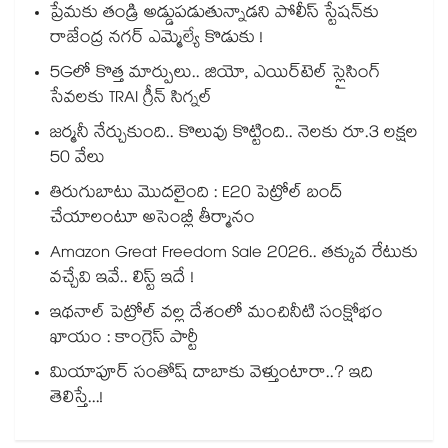
ప్రేమకు తండ్రి అడ్డుపడుతున్నాడని పోలీస్ స్టేషన్⁪కు
రాజేంద్ర నగర్ ఎమ్మెల్యే కొడుకు !
5Gలో కొత్త మార్పులు.. జియో, ఎయిర్‌టెల్ స్లైసింగ్
సేవలకు TRAI గ్రీన్ సిగ్నల్
జర్మనీ నేర్చుకుంది.. కొలువు కొట్టింది.. నెలకు రూ.3 లక్షల
50 వేలు
తిరుగుబాటు మొదలైంది : E20 పెట్రోల్ బంద్
చేయాలంటూ అసెంబ్లీ తీర్మానం
Amazon Great Freedom Sale 2026.. తక్కువ రేటుకు
వచ్చేవి ఇవే.. లిస్ట్ ఇదే !
ఇథనాల్ పెట్రోల్ వల్ల దేశంలో మంచినీటి సంక్షోభం
ఖాయం : కాంగ్రెస్ పార్టీ
మియాపూర్ సంతోష్ దాబాకు వెళ్తుంటారా..? ఇది
తెలిస్తే...!