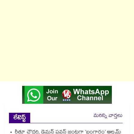
మరిన్ని వార్తలు
లేటెస్ట్
రీతూ చౌదరి, డెమన్ పవన్ జంటగా ‘బంగారం’ ఆల్బమ్