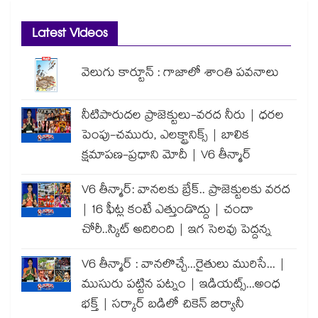
Latest Videos
వెలుగు కార్టూన్ : గాజాలో శాంతి పవనాలు
నీటిపారుదల ప్రాజెక్టులు-వరద నీరు | ధరల
పెంపు-చమురు, ఎలక్ట్రానిక్స్ | బాలిక
క్షమాపణ-ప్రధాని మోదీ | V6 తీన్మార్
V6 తీన్మార్: వానలకు బ్రేక్.. ప్రాజెక్టులకు వరద
| 16 ఫీట్ల కంటే ఎత్తుండొద్దు | చందా
చోరీ..స్కిట్ అదిరింది | ఇగ సెలవు పెద్దన్న
V6 తీన్మార్ : వానలొచ్చే...రైతులు మురిసే... |
ముసురు పట్టిన పట్నం | ఇడియట్స్...అంధ
భక్త్ | సర్కార్ బడిలో చికెన్ బిర్యానీ