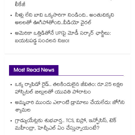
లీకేజీ
నీళ్లు లేని బావి ఒక్కసారిగా నిండింది.. అంతుచిక్కని
అలలతో ఊగిపోతోంది..వీడియో వైరల్
అమెరికా ఒత్తిడితోనే UPIపై మోడీ సర్కార్‌ ఛార్జీలు:
బయటపడ్డ సంచలన నిజం!
Most Read News
ఒక్క ర్యాపిడో రైడ్.. తలకిందులైన జీవితం: రూ.25 లక్షల
హాస్పిటల్ బిల్లులతో యువతి పోరాటం
అమ్మవారి ముందు ఎలాంటి డ్రామాలు చేయలేదు: జోగిని
శ్యామల
గ్రాడ్యుయేట్లకు శుభవార్త.. TCS, విప్రో, ఇన్ఫోసిస్, టెక్
మహీంద్రా, హెచ్సీఎల్ ఏం చేస్తున్నాయంటే?