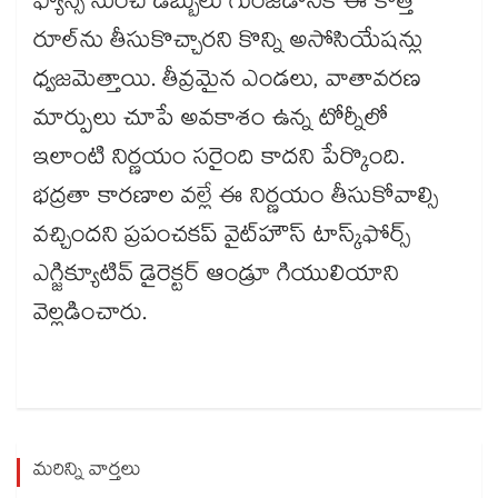
ఫ్యాన్స్‌‌‌‌‌‌‌‌ నుంచి డబ్బులు గుంజడానికే ఈ కొత్త
రూల్‌‌‌‌‌‌‌‌ను తీసుకొచ్చారని కొన్ని అసోసియేషన్లు
ధ్వజమెత్తాయి. తీవ్రమైన ఎండలు, వాతావరణ
మార్పులు చూపే అవకాశం ఉన్న టోర్నీలో
ఇలాంటి నిర్ణయం సరైంది కాదని పేర్కొంది.
భద్రతా కారణాల వల్లే ఈ నిర్ణయం తీసుకోవాల్సి
వచ్చిందని ప్రపంచకప్‌‌‌‌‌‌‌‌ వైట్‌‌‌‌‌‌‌‌హౌస్ టాస్క్‌‌‌‌‌‌‌‌ఫోర్స్
ఎగ్జిక్యూటివ్ డైరెక్టర్ ఆండ్రూ గియులియాని
వెల్లడించారు.
మరిన్ని వార్తలు