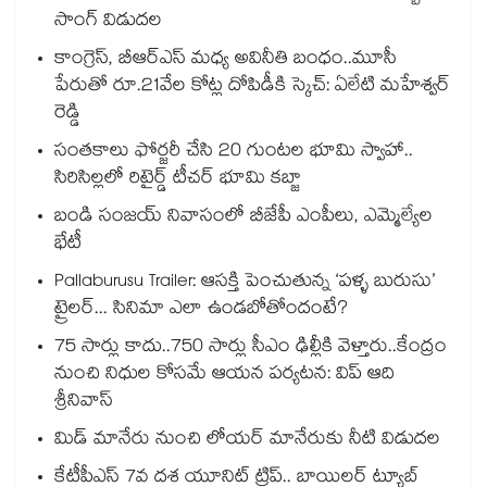
సాంగ్ విడుదల
కాంగ్రెస్, బీఆర్ఎస్ మధ్య అవినీతి బంధం..మూసీ
పేరుతో రూ.21వేల కోట్ల దోపిడీకి స్కెచ్: ఏలేటి మహేశ్వర్
రెడ్డి
సంతకాలు ఫోర్జరీ చేసి 20 గుంటల భూమి స్వాహా..
సిరిసిల్లలో రిటైర్డ్ టీచర్ భూమి కబ్జా
బండి సంజయ్ నివాసంలో బీజేపీ ఎంపీలు, ఎమ్మెల్యేల
భేటీ
Pallaburusu Trailer: ఆసక్తి పెంచుతున్న ‘పళ్ళ బురుసు’
ట్రైలర్... సినిమా ఎలా ఉండబోతోందంటే?
75 సార్లు కాదు..75‌‌‌‌‌‌‌‌0 సార్లు సీఎం ఢిల్లీకి వెళ్తారు..కేంద్రం
నుంచి నిధుల కోసమే ఆయన పర్యటన: విప్ ఆది
శ్రీనివాస్
మిడ్ మానేరు నుంచి లోయర్ మానేరుకు నీటి విడుదల
కేటీపీఎస్ 7వ దశ యూనిట్ ట్రిప్.. బాయిలర్ ట్యూబ్