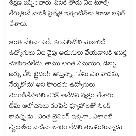
శిక్షణ ఇప్పించారు. దీనికి తోడు ఏఐ టూల్స్
నేర్చుకునే వారికి ప్రత్యేక ఇన్సెంటివ్‌లు కూడా ఆఫర్
చేశారు.
ఇంత చేసినా సరే.. కంపెనీలోని మెజారిటీ
ఉద్యోగులు ఏఐ వైపు అడుగులు వేయడానికి ఆసక్తి
చూపించలేదు. తాము అంత సమయం, డబ్బు
ఖర్చు చేసి ట్రైనింగ్ ఇస్తున్నా.. ‘నేను ఏఐ వాడను,
నేర్చుకోను’ అని కొందరు ఉద్యోగులు
మొండికేసారని ఎరిక్ ఆవేదన వ్యక్తం చేశారు.
టీమ్ ఆలోచనలు కంపెనీ వ్యూహాలతో సింక్
కానప్పుడు.. ఎంత ట్రైనింగ్ ఇచ్చినా.. ఎలాంటి
స్ట్రాటజీలు వాడినా లాభం లేదని తెలుసుకున్నాడు.