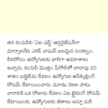
తన కంపెనీని ‘ఏఐ-ఫస్ట్’ ఆర్గనైజేషన్‌గా
మార్చాలనేది ఎరిక్ వాఘన్ బలమైన సంకల్పం.
దీనికోసం ఉద్యోగులకు భారీగా అవకాశాలు
ఇచ్చారు. కంపెనీ మొత్తం పేరోల్‌లో దాదాపు 20
శాతం బడ్జెట్‌ను కేవలం ఉద్యోగుల అప్‌స్కిల్లింగ్
కోసమే కేటాయించారు. మూడు నెలల పాటు
వారానికి ఒక రోజును కేవలం ఏఐ ట్రైనింగ్ కోసమే
కేటాయించి, ఉద్యోగులకు జీతాలు ఇస్తూ మరీ