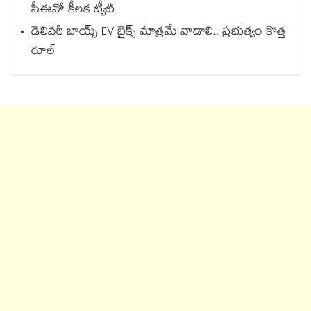
సీఈవో కీలక ట్వీట్
డెలివరీ బాయ్స్ EV బైక్స్ మాత్రమే వాడాలి.. ప్రభుత్వం కొత్త
రూల్