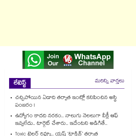
మరిన్ని వార్తలు
లేటెస్ట్
చచ్చిపోయిన ఏడాది తర్వాత ఇంట్లో కనిపించిన అస్థి
పంజరం !
ఉద్యోగం కాదది నరకం.. నాలుగు నెలలుగా వీక్లీ ఆఫ్
ఇవ్వలేదు.. టార్గెట్ చేశారు.. ఇదేంటని అడిగితే..
Toxic ట్రైలర్ రివ్యూ.. యష్ ‘టాక్సిక్’ తర్వాత