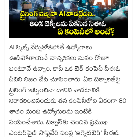
AI స్కిల్స్ నేర్చుకోకపోతే ఉద్యోగాలు
ఊడిపోతాయనే హెచ్చరికలు మనం రోజూ
వింటూనే ఉన్నాం. కానీ ఒక టెక్ కంపెనీ సీఈఓ
దీనిని నిజం చేసి చూపించారు. ఏఐ టెక్నాలజీపై
ట్రైనింగ్ ఇప్పించినా దానిని వాడటానికి
నిరాకరించినందుకు తన కంపెనీలోని ఏకంగా 80
శాతం మంది ఉద్యోగులను ఇంటికి
పంపించేశారు. టెక్సాస్‌కు చెందిన ప్రముఖ
ఎంటర్‌ప్రైజ్ సాఫ్ట్‌వేర్ సంస్థ ‘ఇగ్నైట్‌టెక్’ సీఈఓ