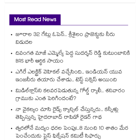
Most Read News
జూరాల 32 గేట్లు ఓపెన్.. శ్రీశైలం ప్రాజెక్టుకు నీరు
విడుదల
దివంగత మాజీ ఎమ్మెల్యే పెద్ద సుదర్శన్ రెడ్డి కుటుంబానికి
BRS భారీ ఆర్థిక సాయం
ఎగిరే ఎలక్ట్రిక్ వెహికల్ వచ్చేసింది.. ఇండియన్ యువ
ఇంజనీరు తయారు చేశాడు.. టెస్ట్ సక్సెస్ అయింది
మిడిల్‌క్లాస్‌ని కలవరపెడుతున్న గోల్డ్ ర్యాలీ.. శనివారం
గ్రాముకు ఎంత పెరిగిందంటే?
నా వైకల్యం చూసి రైడ్స్ క్యాన్సిల్ చేస్తున్నరు.. కన్నీళ్లు
తెప్పిస్తున్న హైదరాబాద్ రాపిడో రైడర్ గాథ
త్వరలోనే మద్యం ధ‌‌ర‌‌ల పెంపు!..8 నుంచి 10 శాతం మేర
పెంచేందుకు ప్రైస్ ఫిక్సేష‌‌న్ క‌‌మిటీ సిఫార్సు