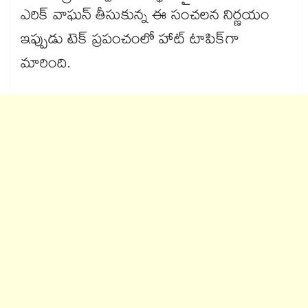
ఎరిక్ వాఘన్ తీసుకున్న ఈ సంచలన నిర్ణయం
ఇప్పుడు టెక్ ప్రపంచంలో హాట్ టాపిక్‌గా
మారింది.