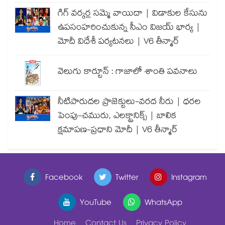
గిగ్ వర్కర్ల సమ్మె వాయిదా | విడాకుల కేసును
ఉపసంహరించుకున్న సీఎం విజయ్ భార్య |
మోదీ విదేశీ పర్యటనలు | V6 తీన్మార్
వెలుగు కార్టూన్ : గాజాలో శాంతి పవనాలు
నీటిపారుదల ప్రాజెక్టులు-వరద నీరు | ధరల
పెంపు-చమురు, ఎలక్ట్రానిక్స్ | బాలిక
క్షమాపణ-ప్రధాని మోదీ | V6 తీన్మార్
Facebook
Twitter
Instagram
YouTube
WhatsApp
Home
Contact Us
Privacy Policy