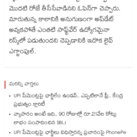
మొదటి రోజే తీసేసేవాడినని ఓపెన్‌గా చెప్పారు.
మారుతున్న కాలానికి అనుగుణంగా అప్‌డేట్
అవ్వకపోతే ఎంతటి సాఫ్ట్‌వేర్ ఉద్యోగమైనా
రిస్క్‌లో పడుతుందని చెప్పడానికి ఇదొక లైవ్
ఎగ్జాంపుల్.
మరిన్ని వార్తలు
UPI పేమెంట్లపై ఛార్జీలేం ఉండవ్.. ఎప్పటిలానే ఫ్రీ.. కేంద్ర
ప్రభుత్వం క్లారిటీ
వ్యాపారం అంటే ఇది.. 90 రోజుల్లో రూ.21వేల కోట్లు
లాభం సంపాదించిన SBI..!
UPI పేమెంట్లపై ఛార్జీలు విధిస్తారన్న ప్రచారంపై PhonePe