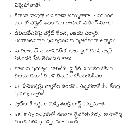
ఏమైపోతాడో..!
కిరాణా షాపుల్లో ఇవి కూడా అమ్ముతారా..? వరంగల్
జిల్లాలో ఎక్సైజ్ అధికారుల దాడుల్లో షాకింగ్ నిజాలు..
డీలిమిటేషన్‎పై తగ్గేదే లేదన్న విజయ్ సర్కార్..
నియోజకవర్గాల పునర్విభజనకు వ్యతిరేకంగా తీర్మానం
హైదరాబాద్⁪ చందానగర్⁫లో బెలూన్లలో నింపే గ్యాస్
సిలిండర్ పేలి తెగిపడిన కాలు
కూటమి ప్రభుత్వం హెరిటేజ్, ప్రైవేట్ డెయిరీల కోసం...
విజయ డెయిరీని బలి తీసుకుంటోంది: సీపీఎం
UPI పేమెంట్లపై ఛార్జీలేం ఉండవ్.. ఎప్పటిలానే ఫ్రీ.. కేంద్ర
ప్రభుత్వం క్లారిటీ
ఫుట్‎బాల్ దిగ్గజం మెస్సీ తండ్రి జార్జ్ కన్నుమూత
RTC బస్సు రన్నింగ్⁫లో ఉండగా డ్రైవర్‌కు ఫిట్స్.. కామారెడ్డి
నుంచి సిరిసిల్ల వస్తుండగా ఘటన