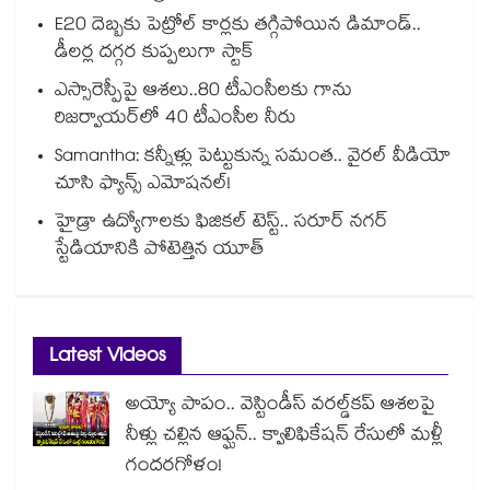
E20 దెబ్బకు పెట్రోల్ కార్లకు తగ్గిపోయిన డిమాండ్..
డీలర్ల దగ్గర కుప్పలుగా స్టాక్
ఎస్సారెస్పీపై ఆశలు..80 టీఎంసీలకు గాను
రిజర్వాయర్‌‌‌‌‌‌‌‌‌‌‌‌‌‌‌‌లో 40 టీఎంసీల నీరు
Samantha: కన్నీళ్లు పెట్టుకున్న సమంత.. వైరల్ వీడియో
చూసి ఫ్యాన్స్ ఎమోషనల్!
హైడ్రా ఉద్యోగాలకు ఫిజికల్ టెస్ట్.. సరూర్ నగర్
స్టేడియానికి పోటెత్తిన యూత్
Latest Videos
అయ్యో పాపం.. వెస్టిండీస్ వరల్డ్‌కప్ ఆశలపై
నీళ్లు చల్లిన ఆఫ్ఘన్.. క్వాలిఫికేషన్ రేసులో మళ్లీ
గందరగోళం!