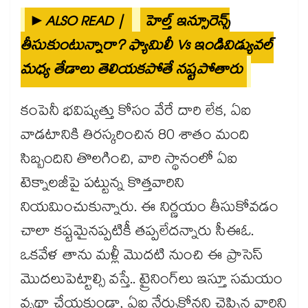
►ALSO READ |
హెల్త్ ఇన్సూరెన్స్
తీసుకుంటున్నారా? ఫ్యామిలీ Vs ఇండివిడ్యువల్
మధ్య తేడాలు తెలియకపోతే నష్టపోతారు
కంపెనీ భవిష్యత్తు కోసం వేరే దారి లేక, ఏఐ
వాడటానికి తిరస్కరించిన 80 శాతం మంది
సిబ్బందిని తొలగించి, వారి స్థానంలో ఏఐ
టెక్నాలజీపై పట్టున్న కొత్తవారిని
నియమించుకున్నారు. ఈ నిర్ణయం తీసుకోవడం
చాలా కష్టమైనప్పటికీ తప్పలేదన్నారు సీఈఓ.
ఒకవేళ తాను మళ్లీ మొదటి నుంచి ఈ ప్రాసెస్
మొదలుపెట్టాల్సి వస్తే.. ట్రైనింగ్‌లు ఇస్తూ సమయం
వృథా చేయకుండా, ఏఐ నేర్చుకోనని చెప్పిన వారిని