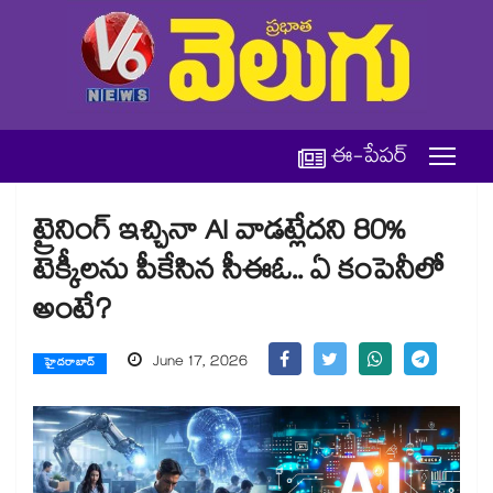
ఈ-పేపర్
ట్రైనింగ్ ఇచ్చినా AI వాడట్లేదని 80%
టెక్కీలను పీకేసిన సీఈఓ.. ఏ కంపెనీలో
అంటే?
June 17, 2026
హైదరాబాద్