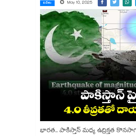
May 10, 2025
విదేశం
భారత.. పాకిస్తాన్​ మధ్య ఉద్రిక్తత కొనసా