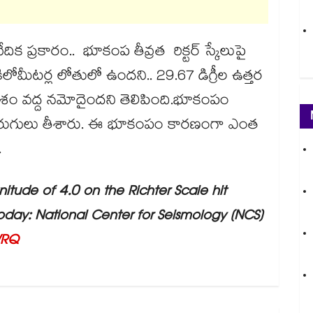
దిక ప్రకారం.. భూకంప తీవ్రత రిక్టర్ స్కేలుపై
లోమీటర్ల లోతులో ఉందని.. 29.67 డిగ్రీల ఉత్తర
ేఖాంశం వద్ద నమోదైందని తెలిపింది.భూకంపం
ుగులు తీశారు. ఈ భూకంపం కారణంగా ఎంత
.
tude of 4.0 on the Richter Scale hit
today: National Center for Seismology (NCS)
WRQ