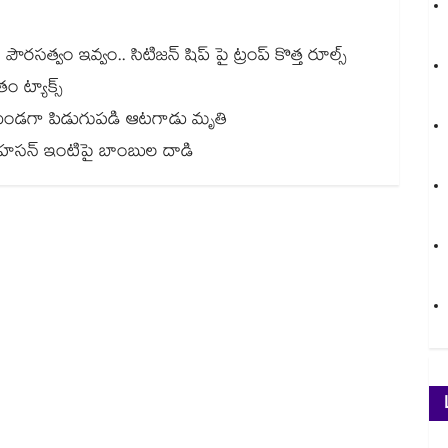
ౌరసత్వం ఇవ్వం.. సిటిజన్ షిప్ పై ట్రంప్ కొత్త రూల్స్
 ట్యాక్స్
గుతుండగా పిడుగుపడి ఆటగాడు మృతి
బుల్ హసన్ ఇంటిపై బాంబుల దాడి