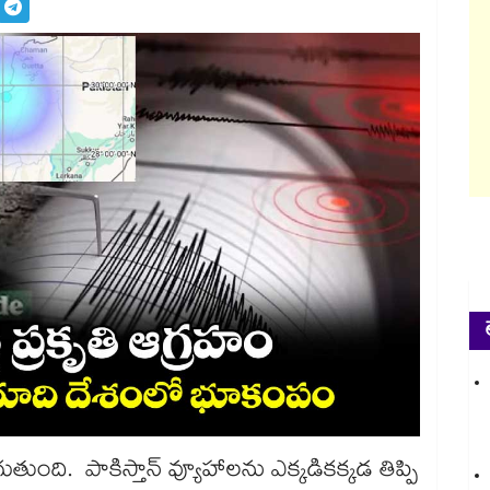
గుతుంది. పాకిస్తాన్ వ్యూహాలను ఎక్కడికక్కడ తిప్పి