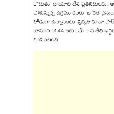
కొడుతూ దాయాది దేశ ప్రతినిథులకు.. అక్
పోషిస్తున్న ఉగ్రమూకలకు భారత సైన్యం మ
తోడుగా ఉన్నానంటూ ప్రకృతి కూడా పాక్​ 
జామున 01.44 లకు ( మే 9 వ తేది అర్దరాత్
కంపించింది.