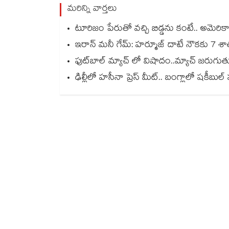
మరిన్ని వార్తలు
టూరిజం పేరుతో వచ్చి బిడ్డను కంటే.. అమెరికా ప
ఇరాన్ మనీ గేమ్: హర్మూజ్ దాటే నౌకకు 7 శాతం
ఫుట్‌బాల్ మ్యాచ్ లో విషాదం..మ్యాచ్ జరు
ఢిల్లీలో హసీనా ప్రెస్ మీట్.. బంగ్లాలో షకీ