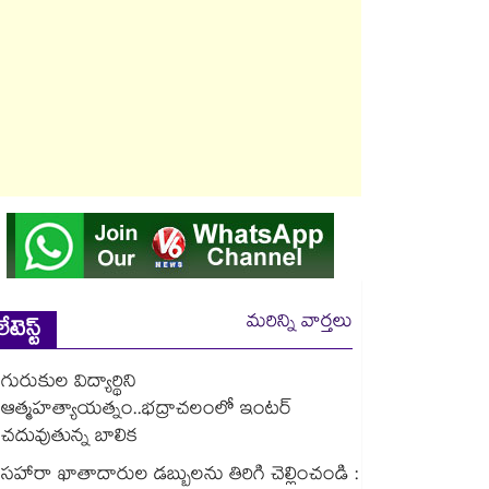
మరిన్ని వార్తలు
లేటెస్ట్
గురుకుల విద్యార్థిని
ఆత్మహత్యాయత్నం..భద్రాచలంలో ఇంటర్
చదువుతున్న బాలిక
సహారా ఖాతాదారుల డబ్బులను తిరిగి చెల్లించండి :