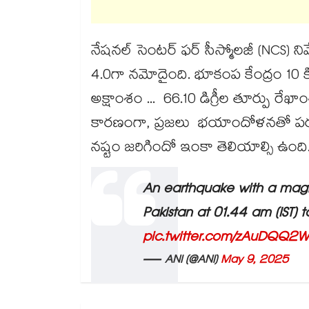
నేషనల్ సెంటర్ ఫర్ సీస్మోలజీ (NCS) నివే
4.0గా నమోదైంది. భూకంప కేంద్రం 10 కి
అక్షాంశం ... 66.10 డిగ్రీల తూర్పు ర
కారణంగా, ప్రజలు భయాందోళనతో పర
నష్టం జరిగిందో ఇంకా తెలియాల్సి ఉంది
An earthquake with a magni
Pakistan at 01.44 am (IST) 
pic.twitter.com/zAuDQQ2
— ANI (@ANI)
May 9, 2025