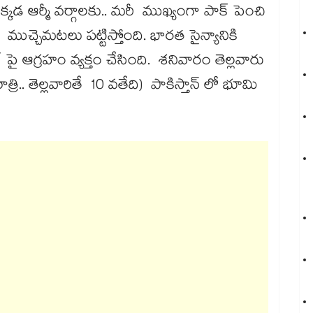
కడ ఆర్మీ వర్గాలకు.. మరీ ముఖ్యంగా పాక్​ పెంచి
ుచ్చెమటలు పట్టిస్తోంది. భారత సైన్యానికి
పై ఆగ్రహం వ్యక్తం చేసింది. శనివారం తెల్లవారు
రి.. తెల్లవారితే 10 వతేది) పాకిస్తాన్​ లో భూమి