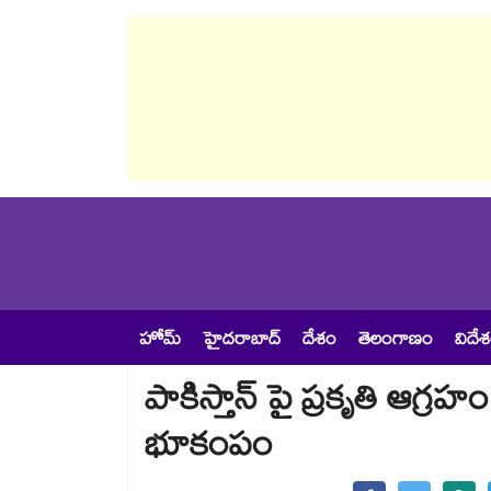
హోమ్
హైదరాబాద్
దేశం
తెలంగాణం
విదే
పాకిస్తాన్​ పై ప్రకృతి ఆగ్
భూకంపం