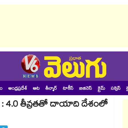
శం
ఆంధ్రప్రదేశ్
ఆట
తీన్మార్
టాకీస్
బిజినెస్
క్రైమ్
సక్సెస్
ల
రహం : 4.0 తీవ్రతతో దాయాది దేశంలో