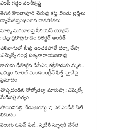
ఎంపీ గడ్డం వంశీకృష్ణ
తెగిన కొండాపూర్‌‌‌‌ చెరువు కట్ట..రెండు బ్రిడ్జి‌‌‌‌లు
డ్యామేజ్‌‌‌‌‌‌‌‌స్తంభించిన రాకపోకలు ‌‌‌‌
మాతృ మరణాలపై సీరియస్ యాక్షన్
: భద్రాద్రికొత్తగూడెం కలెక్టర్ అంకిత్
చలివాగులో నీళ్లు ఉంచకపోతే ధర్నా చేస్తా
:ఎమ్మెల్యే గండ్ర సత్యనారాయణరావు
కారును ఢీకొట్టిన డీసీఎం,తల్లీకొడుకు మృతి..
ఖమ్మం రూరల్ మండలంగ్రీన్ ఫీల్డ్ హైవేపై
ప్రమాదం
చొప్పదండిని రోల్మోడల్గా మారుస్తా : ఎమ్మెల్యే
మేడిపల్లి సత్యం
బోయినిపల్లి: నేడు(ఆగస్టు 7) ఎల్ఎండీకి నీటి
విడుదల
వెలుగు ఓపెన్ పేజీ.. స్వదేశీ స్ఫూర్తికి చేనేత