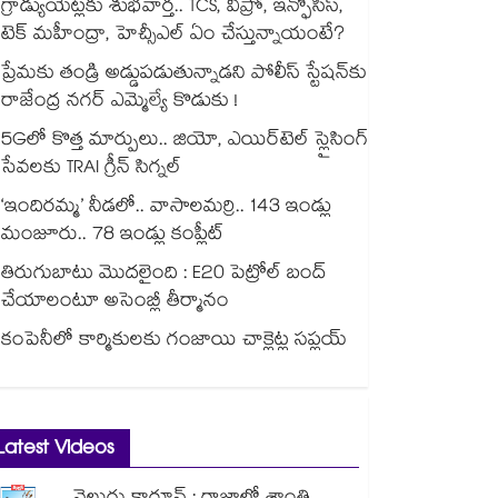
గ్రాడ్యుయేట్లకు శుభవార్త.. TCS, విప్రో, ఇన్ఫోసిస్,
టెక్ మహీంద్రా, హెచ్సీఎల్ ఏం చేస్తున్నాయంటే?
ప్రేమకు తండ్రి అడ్డుపడుతున్నాడని పోలీస్ స్టేషన్⁪కు
రాజేంద్ర నగర్ ఎమ్మెల్యే కొడుకు !
5Gలో కొత్త మార్పులు.. జియో, ఎయిర్‌టెల్ స్లైసింగ్
సేవలకు TRAI గ్రీన్ సిగ్నల్
‘ఇందిరమ్మ’ నీడలో.. వాసాలమర్రి.. 143 ఇండ్లు
మంజూరు.. 78 ఇండ్లు కంప్లీట్
తిరుగుబాటు మొదలైంది : E20 పెట్రోల్ బంద్
చేయాలంటూ అసెంబ్లీ తీర్మానం
కంపెనీలో కార్మికులకు గంజాయి చాక్లెట్ల సప్లయ్
Latest Videos