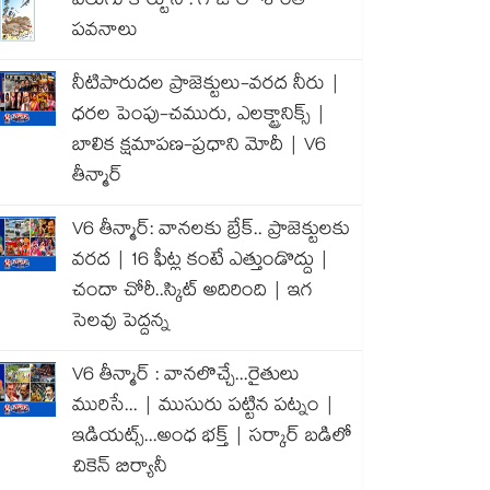
వెలుగు కార్టూన్ : గాజాలో శాంతి
పవనాలు
నీటిపారుదల ప్రాజెక్టులు-వరద నీరు |
ధరల పెంపు-చమురు, ఎలక్ట్రానిక్స్ |
బాలిక క్షమాపణ-ప్రధాని మోదీ | V6
తీన్మార్
V6 తీన్మార్: వానలకు బ్రేక్.. ప్రాజెక్టులకు
వరద | 16 ఫీట్ల కంటే ఎత్తుండొద్దు |
చందా చోరీ..స్కిట్ అదిరింది | ఇగ
సెలవు పెద్దన్న
V6 తీన్మార్ : వానలొచ్చే...రైతులు
మురిసే... | ముసురు పట్టిన పట్నం |
ఇడియట్స్...అంధ భక్త్ | సర్కార్ బడిలో
చికెన్ బిర్యానీ