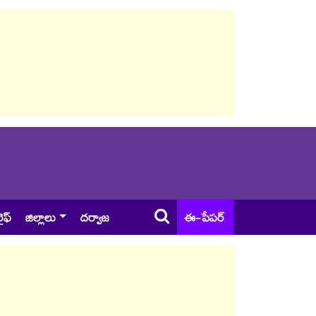
ైఫ్
జిల్లాలు
దర్వాజ
ఈ-పేపర్