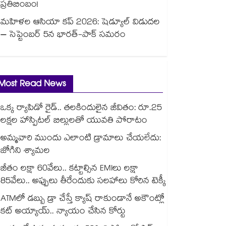
ప్రతిబింబం!
మహిళల ఆసియా కప్ 2026: షెడ్యూల్ విడుదల
– సెప్టెంబర్ 5న భారత్-పాక్ సమరం
Most Read News
ఒక్క ర్యాపిడో రైడ్.. తలకిందులైన జీవితం: రూ.25
లక్షల హాస్పిటల్ బిల్లులతో యువతి పోరాటం
అమ్మవారి ముందు ఎలాంటి డ్రామాలు చేయలేదు:
జోగిని శ్యామల
జీతం లక్షా 60వేలు.. కట్టాల్సిన EMIలు లక్షా
85వేలు.. అప్పులు తీరేందుకు సలహాలు కోరిన టెక్కీ
ATMలో డబ్బు డ్రా చేస్తే క్యాష్ రాకుండానే అకౌంట్లో
కట్ అయ్యాయ్.. న్యాయం చేసిన కోర్టు