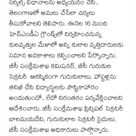
సర్కిల్స్ విధానాలను అధ్యయనం చేసి..
తెలంగాణలో అమలు చేసేలా చర్యలు
తీసుకోవాలని తెలిపారు. ఈనెల 16 నుంచి
హెచ్‌‌‌‌‌‌‌‌‌‌‌‌‌‌‌‌ఎండీఏ గ్రౌండ్స్‌‌‌‌‌‌‌‌‌‌‌‌‌‌‌‌లో నిర్వహించనున్న
కులవృత్తుల మేళాలో అన్ని కులాల వృత్తిదారులకు
సమాన అవకాశాలు కల్పించాలని పేర్కొన్నారు.
బీసీ సంక్షేమశాఖ కమిషనర్, బీసీ గురుకుల
సెక్రటరీ ఆకస్మికంగా గురుకులాలు, హాస్టళ్లను
తనిఖీ చేసి విద్యార్థులకు పౌష్టికాహారం
అందుతుందో.. లేదో నిరంతరం పర్యవేక్షించాలని
ఆదేశించారు. బీసీ సంక్షేమశాఖ ప్రిన్సిపల్ సెక్రటరీ
బాలమయదేవి, గురుకులాల సెక్రటరీ సైదులు,
బీసీ సంక్షేమశాఖ అధికారులు పాల్గొన్నారు.