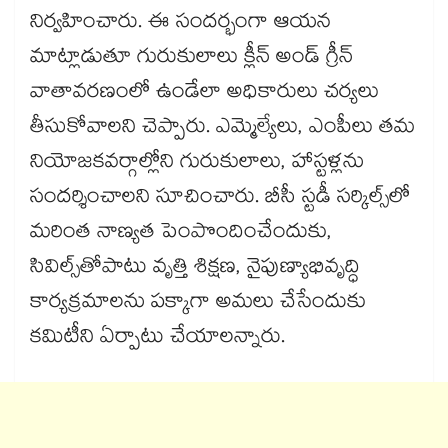
నిర్వహించారు. ఈ సందర్భంగా ఆయన
మాట్లాడుతూ గురుకులాలు క్లీన్ అండ్ గ్రీన్
వాతావరణంలో ఉండేలా అధికారులు చర్యలు
తీసుకోవాలని చెప్పారు. ఎమ్మెల్యేలు, ఎంపీలు తమ
నియోజకవర్గాల్లోని గురుకులాలు, హాస్టళ్లను
సందర్శించాలని సూచించారు. బీసీ స్టడీ సర్కిల్స్‌‌‌‌‌‌‌‌‌‌‌‌‌‌‌‌లో
మరింత నాణ్యత పెంపొందించేందుకు,
సివిల్స్‌‌‌‌‌‌‌‌‌‌‌‌‌‌‌‌తోపాటు వృత్తి శిక్షణ, నైపుణ్యాభివృద్ధి
కార్యక్రమాలను పక్కాగా అమలు చేసేందుకు
కమిటీని ఏర్పాటు చేయాలన్నారు.