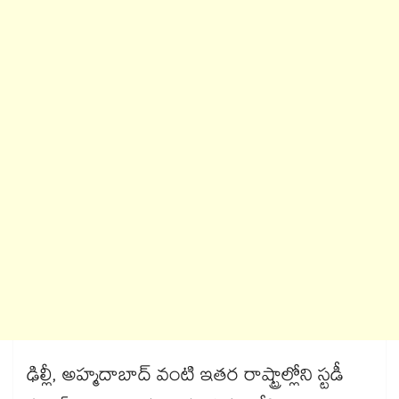
ఢిల్లీ, అహ్మదాబాద్ వంటి ఇతర రాష్ట్రాల్లోని స్టడీ