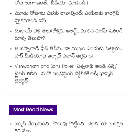
రోజులుగా ఇంతే.. వీడియో చూడండి !
మూడు రోజులు సభకు రావాల్సిందే: ఎంపీలకు కాంగ్రెస్
హైకమాండ్ విప్
దుబాయ్ వెళ్లే తెలుగోళ్లకు అలర్ట్.. మారిన రూమ్ షేరింగ్‌
రూల్స్ తెలుసా?
ఆ జఫ్పాగాడి ఫేస్ తీసేసి.. నా ముఖం ఎందుకు పెట్టారు..
పాక్ మీడియాపై ఇర్ఫాన్ పఠాన్ ఆగ్రహం!
Vishwanath and Sons Trailer: ‘విశ్వనాథ్ అండ్ సన్స్’
ట్రైలర్ రిలీజ్.. మరో ఇంట్రెస్టింగ్ స్టోరీతో లక్కీ భాస్కర్
డైరెక్టర్
Most Read News
జర్మనీ నేర్చుకుంది.. కొలువు కొట్టింది.. నెలకు రూ.3 లక్షల
50 వేలు