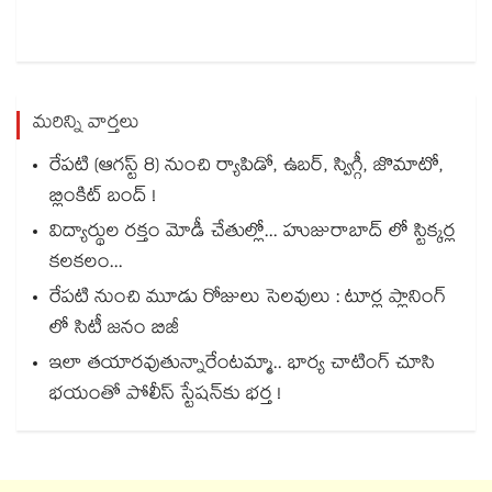
మరిన్ని వార్తలు
రేపటి (ఆగస్ట్ 8) నుంచి ర్యాపిడో, ఉబర్, స్విగ్గీ, జొమాటో,
బ్లింకిట్ బంద్ !
విద్యార్థుల రక్తం మోడీ చేతుల్లో... హుజురాబాద్ లో స్టిక్కర్ల
కలకలం...
రేపటి నుంచి మూడు రోజులు సెలవులు : టూర్ల ప్లానింగ్
లో సిటీ జనం బిజీ
ఇలా తయారవుతున్నారేంటమ్మా.. భార్య చాటింగ్ చూసి
భయంతో పోలీస్ స్టేషన్⁫కు భర్త !