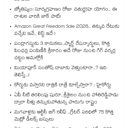
జ్యోతిష్యం: సూర్యగ్రహణం రోజు చతుర్గ్రహ యోగం.. ఈ
రాశుల వారికి జాక్ పాట్!
Amazon Great Freedom Sale 2026.. తక్కువ రేటుకు
వచ్చేవి ఇవే.. లిస్ట్ ఇదే !
పంద్రాగస్టుకు 3 కానుకలు..స్మార్ట్ రేషన్కార్డులు, కొత్త
పింఛన్ల పంపిణీకి శ్రీకారం అదే రోజు నుంచి గిగ్ వర్కర్ల
చట్టం అమల్లోకి
మియాపూర్ సంతోష్ దాబాకు వెళ్తుంటారా..? ఇది
తెలిస్తే...!
కోర్టుకు వస్తారని రాత్రికి రాత్రే కూల్చేస్తారా? : హైకోర్టు
ఏపీ నీటి తరలింపు షురూ..శ్రీశైలం నుంచి పోతిరెడ్డిపాడు
ద్వారా నీళ్లు తన్నుకుపోతున్న పొరుగు రాష్ట్రం
మగవాళ్లకు ఆర్టీసీ బిగ్ రిలీఫ్ ..గ్రేటర్ పరిధిలో 75 కొత్త
మెట్రో డీలక్స్ బస్సులు