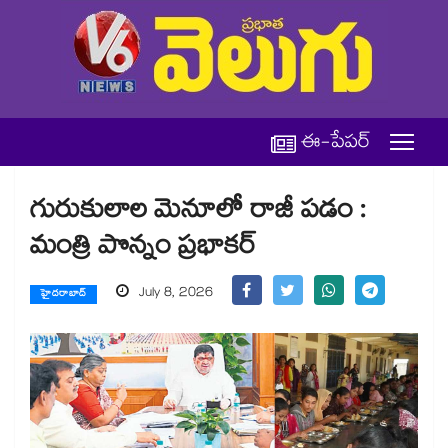
ఈ-పేపర్
గురుకులాల మెనూలో రాజీ పడం :
మంత్రి పొన్నం ప్రభాకర్
July 8, 2026
హైదరాబాద్