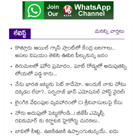
మరిన్ని వార్తలు
లేటెస్ట్
కొత్తూరు ఆయిల్ గ్యాస్⁪ ప్లాంట్⁫లో కేంద్ర బలగాలు..
అసలు విషయం తెలిసి ఊపిరి పీల్చుకున్న జనం
తిరుమలలో ఘోర ప్రమాదం.. ఘాట్ రోడ్డులో అదుపుతప్పి
లోయలో పడ్డ కారు...
నేను భారత జట్టుకు సెట్ కాదేమో.. అందుకే నాకు చోటు
దక్కడం లేదా?.. సర్ఫరాజ్ ఖాన్ ఎమోషనల్ పోస్ట్ వైరల్!
లైంగిక వేధింపుల వ్యవహారంలో CI శ్రీనివాసులుపై కేసు
నోరు అదుపులో పెట్టుకోండి...! బీజేపీ ఎమ్మెల్సీ
రవికుమార్ కు కర్ణాటక హైకోర్టు చురకలు..
బావిలో నీళ్లు.. ఉబికిఉబికి ఉప్పొంగుతున్నయ్.. ఐదు