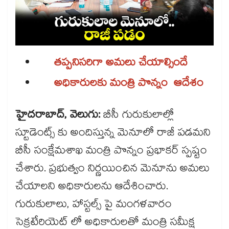
తప్పనిసరిగా అమలు చేయాల్సిందే
అధికారులకు మంత్రి పొన్నం ఆదేశం
హైదరాబాద్, వెలుగు:
బీసీ గురుకులాల్లో
స్టూడెంట్స్ కు అందిస్తున్న మెనూలో రాజీ పడమని
బీసీ సంక్షేమశాఖ మంత్రి పొన్నం ప్రభాకర్ స్పష్టం
చేశారు. ప్రభుత్వం నిర్ణయించిన మెనూను అమలు
చేయాలని అధికారులను ఆదేశించారు.
గురుకులాలు, హాస్టల్స్ పై మంగళవారం
సెక్రటేరియెట్ లో అధికారులతో మంత్రి సమీక్ష