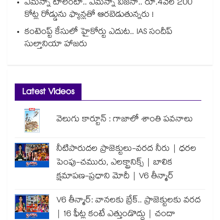
ఏమన్నా టాలెంటా.. ఏమన్నా విజనా.. రూ.4వేల 200
కోట్ల రోడ్డును ఫ్యాన్లతో ఆరబెడుతున్నరు !
కంటెంప్ట్ కేసులో హైకోర్టు ఎదుట.. IAS సందీప్
సుల్తానియా హాజరు
Latest Videos
వెలుగు కార్టూన్ : గాజాలో శాంతి పవనాలు
నీటిపారుదల ప్రాజెక్టులు-వరద నీరు | ధరల
పెంపు-చమురు, ఎలక్ట్రానిక్స్ | బాలిక
క్షమాపణ-ప్రధాని మోదీ | V6 తీన్మార్
V6 తీన్మార్: వానలకు బ్రేక్.. ప్రాజెక్టులకు వరద
| 16 ఫీట్ల కంటే ఎత్తుండొద్దు | చందా