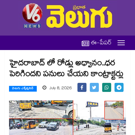
ఈ-పేపర్
హైదరాబాద్ లో రోడ్లు అధ్వానం..ధర
పెరిగిందని పనులు చేయని కాంట్రాక్టర్లు
July 8, 2026
వెలుగు ఎక్స్‌క్లుసివ్