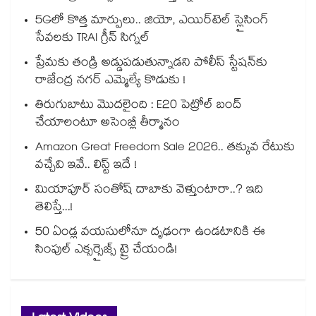
5Gలో కొత్త మార్పులు.. జియో, ఎయిర్‌టెల్ స్లైసింగ్
సేవలకు TRAI గ్రీన్ సిగ్నల్
ప్రేమకు తండ్రి అడ్డుపడుతున్నాడని పోలీస్ స్టేషన్⁪కు
రాజేంద్ర నగర్ ఎమ్మెల్యే కొడుకు !
తిరుగుబాటు మొదలైంది : E20 పెట్రోల్ బంద్
చేయాలంటూ అసెంబ్లీ తీర్మానం
Amazon Great Freedom Sale 2026.. తక్కువ రేటుకు
వచ్చేవి ఇవే.. లిస్ట్ ఇదే !
మియాపూర్ సంతోష్ దాబాకు వెళ్తుంటారా..? ఇది
తెలిస్తే...!
50 ఏండ్ల వయసులోనూ దృఢంగా ఉండటానికి ఈ
సింపుల్ ఎక్సర్సైజ్స్ ట్రై చేయండి!