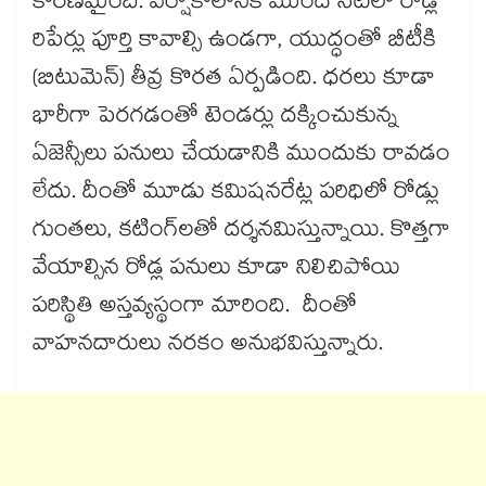
కారణమైంది. వర్షాకాలానికి ముందే సిటీలో రోడ్ల
రిపేర్లు పూర్తి కావాల్సి ఉండగా, యుద్ధంతో బీటీకి
(బిటుమెన్) తీవ్ర కొరత ఏర్పడింది. ధరలు కూడా
భారీగా పెరగడంతో టెండర్లు దక్కించుకున్న
ఏజెన్సీలు పనులు చేయడానికి ముందుకు రావడం
లేదు. దీంతో మూడు కమిషనరేట్ల పరిధిలో రోడ్లు
గుంతలు, కటింగ్​లతో దర్శనమిస్తున్నాయి. కొత్తగా
వేయాల్సిన రోడ్ల పనులు కూడా నిలిచిపోయి
పరిస్థితి అస్తవ్యస్థంగా మారింది. దీంతో
వాహనదారులు నరకం అనుభవిస్తున్నారు.