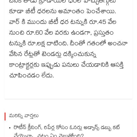
దీనికి తోడు క్రూడాయిల్ ధరల హెచ్చుతగ్గులు
కూడా బీటీ ధరలను అమాంతం పెంచేశాయి.
వార్ కి ముందు బీటీ ధర టన్నుకి రూ.45 వేల
నుంచి రూ.60 వేల వరకు ఉండగా, ప్రస్తుతం
టన్నుకి రూ.లక్ష దాటింది. దీంతో గతంలో అంచనా
వేసిన రేట్లతో టెండర్లు దక్కించుకున్న
కాంట్రాక్టర్లకు ఇప్పుడు పనులు చేయడానికి ఆసక్తి
చూపించడం లేదు.
మరిన్ని వార్తలు
రొటీన్ క్లీనింగ్, రిపేర్ల కోసం ఓనర్లు అడ్వాన్స్ డబ్బు కట్
చేయెుచ్చా.. చట్టం ఏం చెబుతోంది?