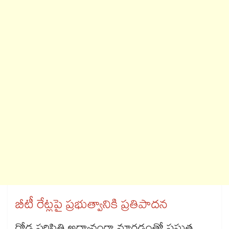
బీటీ రేట్లపై ప్రభుత్వానికి ప్రతిపాదన