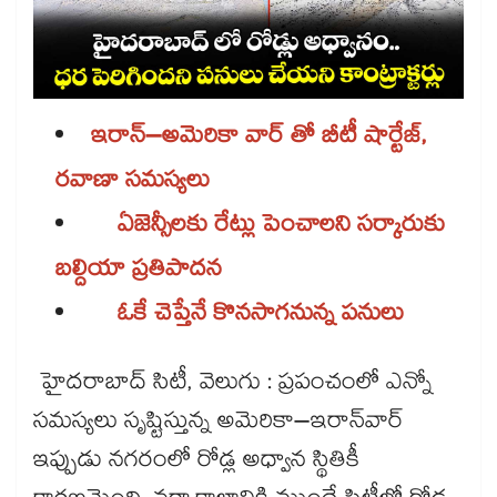
ఇరాన్–అమెరికా వార్ తో బీటీ షార్టేజ్,
రవాణా సమస్యలు
ఏజెన్సీలకు రేట్లు పెంచాలని సర్కారుకు
బల్దియా ప్రతిపాదన
ఓకే చెప్తేనే కొనసాగనున్న పనులు
హైదరాబాద్ సిటీ, వెలుగు : ప్రపంచంలో ఎన్నో
సమస్యలు సృష్టిస్తున్న అమెరికా–ఇరాన్​వార్​
ఇప్పుడు నగరంలో రోడ్ల అధ్వాన స్థితికీ