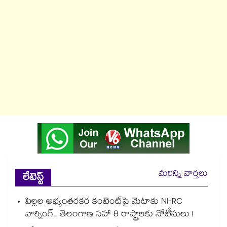
మరిన్ని వార్తలు
లేటెస్ట్
పిల్లల అభ్యంతరకర కంటెంట్‌పై మెటాకు NHRC
వార్నింగ్.. తెలంగాణ సహా 8 రాష్ట్రాలకు నోటీసులు !