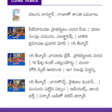
Latest Videos
వెలుగు కార్టూన్ : గాజాలో శాంతి పవనాలు
నీటిపారుదల ప్రాజెక్టులు-వరద నీరు | ధరల
పెంపు-చమురు, ఎలక్ట్రానిక్స్ | బాలిక
క్షమాపణ-ప్రధాని మోదీ | V6 తీన్మార్
V6 తీన్మార్: వానలకు బ్రేక్.. ప్రాజెక్టులకు వరద
| 16 ఫీట్ల కంటే ఎత్తుండొద్దు | చందా
చోరీ..స్కిట్ అదిరింది | ఇగ సెలవు పెద్దన్న
V6 తీన్మార్ : వానలొచ్చే...రైతులు మురిసే... |
ముసురు పట్టిన పట్నం | ఇడియట్స్...అంధ
భక్త్ | సర్కార్ బడిలో చికెన్ బిర్యానీ