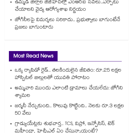
ఉమ్మడి జిల్లాల జీజీహెచ్‌‌ల్లో ఎంఆర్ఐ సేవలు..ఏర్పాటు
చేయాలని వైద్య ఆరోగ్యశాఖ నిర్ణయం
జోగినీలపై విమర్శలు సరికాదు.. ప్రభుత్వాలు బాగుంటేనే
ప్రజలు బాగుంటారు
Most Read News
ఒక్క ర్యాపిడో రైడ్.. తలకిందులైన జీవితం: రూ.25 లక్షల
హాస్పిటల్ బిల్లులతో యువతి పోరాటం
అమ్మవారి ముందు ఎలాంటి డ్రామాలు చేయలేదు: జోగిని
శ్యామల
జర్మనీ నేర్చుకుంది.. కొలువు కొట్టింది.. నెలకు రూ.3 లక్షల
50 వేలు
గ్రాడ్యుయేట్లకు శుభవార్త.. TCS, విప్రో, ఇన్ఫోసిస్, టెక్
మహీంద్రా, హెచ్సీఎల్ ఏం చేస్తున్నాయంటే?