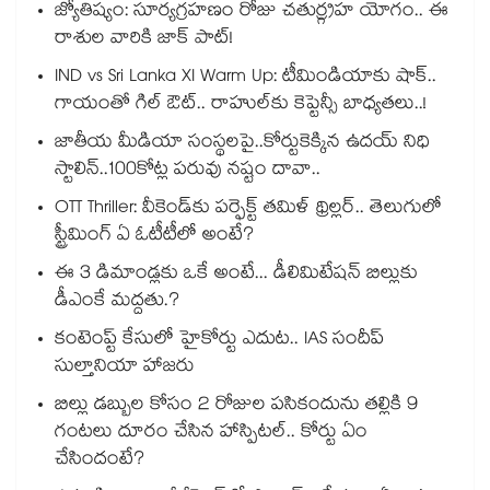
జ్యోతిష్యం: సూర్యగ్రహణం రోజు చతుర్గ్రహ యోగం.. ఈ
రాశుల వారికి జాక్ పాట్!
IND vs Sri Lanka XI Warm Up: టీమిండియాకు షాక్..
గాయంతో గిల్ ఔట్.. రాహుల్‌కు కెప్టెన్సీ బాధ్యతలు..!
జాతీయ మీడియా సంస్థలపై..కోర్టుకెక్కిన ఉదయ్ నిధి
స్టాలిన్..100కోట్ల పరువు నష్టం దావా..
OTT Thriller: వీకెండ్‌కు పర్ఫెక్ట్ తమిళ్ థ్రిల్లర్.. తెలుగులో
స్ట్రీమింగ్ ఏ ఓటీటీలో అంటే?
ఈ 3 డిమాండ్లకు ఒకే అంటే... డీలిమిటేషన్ బిల్లుకు
డీఎంకే మద్దతు.?
కంటెంప్ట్ కేసులో హైకోర్టు ఎదుట.. IAS సందీప్
సుల్తానియా హాజరు
బిల్లు డబ్బుల కోసం 2 రోజుల పసికందును తల్లికి 9
గంటలు దూరం చేసిన హాస్పిటల్.. కోర్టు ఏం
చేసిందంటే?