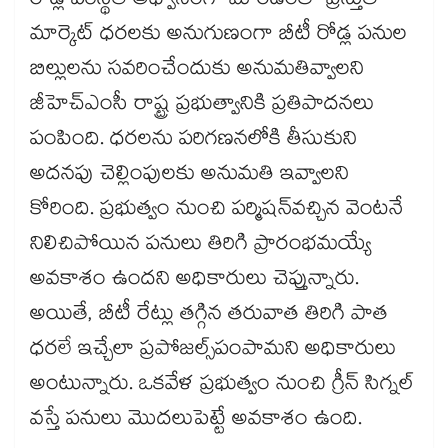
రోడ్ల పరిస్థితి అధ్వానంగా మారడంతో ప్రస్తుత
మార్కెట్ ధరలకు అనుగుణంగా బీటీ రోడ్ల పనుల
బిల్లులను సవరించేందుకు అనుమతివ్వాలని
జీహెచ్ఎంసీ రాష్ట్ర ప్రభుత్వానికి ప్రతిపాదనలు
పంపింది. ధరలను పరిగణనలోకి తీసుకుని
అదనపు చెల్లింపులకు అనుమతి ఇవ్వాలని
కోరింది. ప్రభుత్వం నుంచి పర్మిషన్​వచ్చిన వెంటనే
నిలిచిపోయిన పనులు తిరిగి ప్రారంభమయ్యే
అవకాశం ఉందని అధికారులు చెప్తున్నారు.
అయితే, బీటీ రేట్లు తగ్గిన తరువాత తిరిగి పాత
ధరలే ఇచ్చేలా ప్రపోజల్స్​పంపామని అధికారులు
అంటున్నారు. ఒకవేళ ప్రభుత్వం నుంచి గ్రీన్ సిగ్నల్
వస్తే పనులు మొదలుపెట్టే అవకాశం ఉంది.