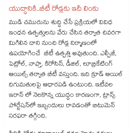
యుద్ధానికి..బీటీ రోడ్లకు ఇదీ లింకు
ముడి చమురును శుద్ధి చేసే ప్రక్రియలో వివిధ
ఇంధన ఉత్పత్తులను వేరు చేసిన తర్వాత చివరగా
మిగిలిన దాని నుంచి రోడ్ల నిర్మాణంలో
ఉపయోగించే బీటీ ఉత్పత్తి అవుతుంది. ఎల్పీజీ,
పెట్రోల్, నాఫ్తా, కిరోసిన్, డీజిల్, లూబ్రికేటింగ్
ఆయిల్స్ తర్వాత బీటీ వస్తుంది. ఇది క్రూడ్ ఆయిల్
దిగుమతులపై ఆధారపడి ఉంటుంది. ఇటీవల
ఇరాన్ లో నెలకొన్న యుద్ధం కారణంగా, ట్రాన్స్​
పోర్టేషన్​లో ఇబ్బందులు రావడంతో బిటుమెన్
సరఫరా తగ్గింది.