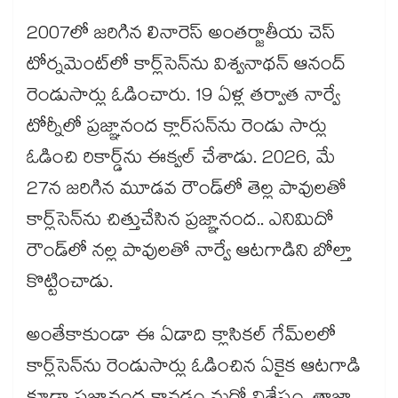
2007లో జరిగిన లినారెస్ అంతర్జాతీయ చెస్
టోర్నమెంట్‌లో కార్ల్‌సెన్‌ను విశ్వనాథన్ ఆనంద్
రెండుసార్లు ఓడించారు. 19 ఏళ్ల తర్వాత నార్వే
టోర్నీలో ప్రజ్ఞానంద క్లార్‎సన్‎ను రెండు సార్లు
ఓడించి రికార్డ్‎ను ఈక్వల్ చేశాడు. 2026, మే
27న జరిగిన మూడవ రౌండ్‌లో తెల్ల పావులతో
కార్ల్‌సెన్‌ను చిత్తుచేసిన ప్రజ్ఞానంద.. ఎనిమిదో
రౌండ్‎లో నల్ల పావులతో నార్వే ఆటగాడిని బోల్తా
కొట్టించాడు.
అంతేకాకుండా ఈ ఏడాది క్లాసికల్ గేమ్‌లలో
కార్ల్‌సెన్‌ను రెండుసార్లు ఓడించిన ఏకైక ఆటగాడి