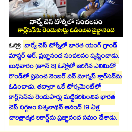
ఓస్లో:
నార్వే చెస్ టోర్నీలో భారత యంగ్ గ్రాండ్
మాస్టర్ ఆర్. ప్రజ్ఞానంద సంచలనం సృష్టించాడు.
బుధవారం (జూన్ 3) ఓస్లోలో జరిగిన ఎనిమిదో
రౌండ్‎లో ప్రపంచ నెంబర్ వన్ మాగ్నస్ క్లార్‎సన్‎ను
ఓడించాడు. తద్వారా ఒకే టోర్నమెంట్‌లో
కార్ల్‌సెన్‌ను రెండుసార్లు మట్టికరిపించిన భారత
చెస్ దిగ్గజం విశ్వనాథన్ ఆనంద్ 19 ఏళ్ల
చారిత్రాత్మక రికార్డ్‎ను ప్రజ్ఞానంద సమం చేశాడు.