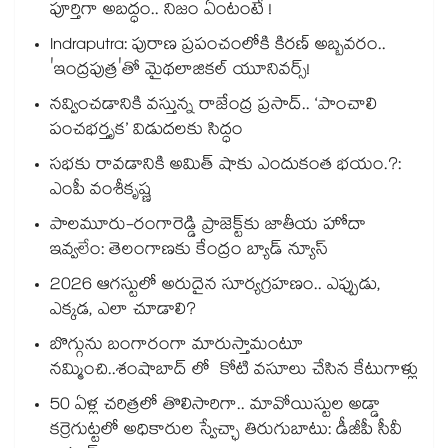
పూర్తిగా అబద్ధం.. నిజం ఏంటంటే !
Indraputra: పురాణ ప్రపంచంలోకి కిరణ్ అబ్బవరం..
'ఇంద్రపుత్ర'తో మైథలాజికల్ యూనివర్స్!
నవ్వించడానికి వస్తున్న రాజేంద్ర ప్రసాద్.. ‘పాంచాలి
పంచభర్తృక’ విడుదలకు సిద్ధం
సభకు రావడానికి అమిత్ షాకు ఎందుకంత భయం.?:
ఎంపీ వంశీకృష్ణ
పాలమూరు-రంగారెడ్డి ప్రాజెక్ట్‎కు జాతీయ హోదా
ఇవ్వలేం: తెలంగాణకు కేంద్రం బ్యాడ్ న్యూస్
2026 ఆగస్టులో అరుదైన సూర్యగ్రహణం.. ఎప్పుడు,
ఎక్కడ, ఎలా చూడాలి?
బొగ్గును బంగారంగా మారుస్తామంటూ
నమ్మించి..శంషాబాద్ లో కోటి వసూలు చేసిన కేటుగాళ్లు
50 ఏళ్ల చరిత్రలో తొలిసారిగా.. మావోయిస్టుల అడ్డా
కర్రెగుట్టలో అధికారుల స్వేచ్ఛా తిరుగుబాటు: డీజీపీ సీవీ