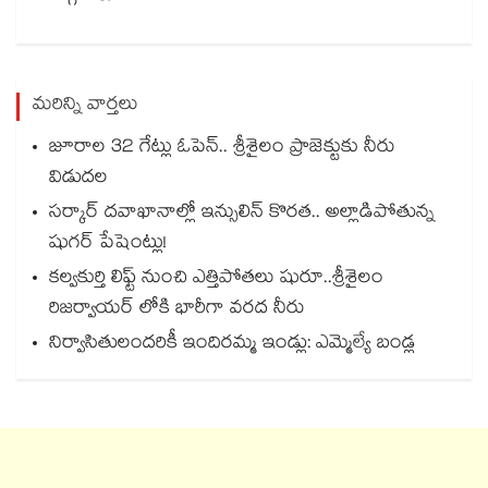
మరిన్ని వార్తలు
జూరాల 32 గేట్లు ఓపెన్.. శ్రీశైలం ప్రాజెక్టుకు నీరు
విడుదల
సర్కార్ దవాఖానాల్లో ఇన్సులిన్ కొరత.. అల్లాడిపోతున్న
షుగర్ పేషెంట్లు!
కల్వకుర్తి లిఫ్ట్ నుంచి ఎత్తిపోతలు షురూ..శ్రీశైలం
రిజర్వాయర్ లోకి భారీగా వరద నీరు
నిర్వాసితులందరికీ ఇందిరమ్మ ఇండ్లు: ఎమ్మెల్యే బండ్ల