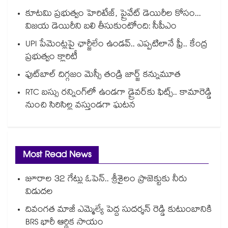
కూటమి ప్రభుత్వం హెరిటేజ్, ప్రైవేట్ డెయిరీల కోసం...
విజయ డెయిరీని బలి తీసుకుంటోంది: సీపీఎం
UPI పేమెంట్లపై ఛార్జీలేం ఉండవ్.. ఎప్పటిలానే ఫ్రీ.. కేంద్ర
ప్రభుత్వం క్లారిటీ
ఫుట్‎బాల్ దిగ్గజం మెస్సీ తండ్రి జార్జ్ కన్నుమూత
RTC బస్సు రన్నింగ్⁫లో ఉండగా డ్రైవర్‌కు ఫిట్స్.. కామారెడ్డి
నుంచి సిరిసిల్ల వస్తుండగా ఘటన
Most Read News
జూరాల 32 గేట్లు ఓపెన్.. శ్రీశైలం ప్రాజెక్టుకు నీరు
విడుదల
దివంగత మాజీ ఎమ్మెల్యే పెద్ద సుదర్శన్ రెడ్డి కుటుంబానికి
BRS భారీ ఆర్థిక సాయం