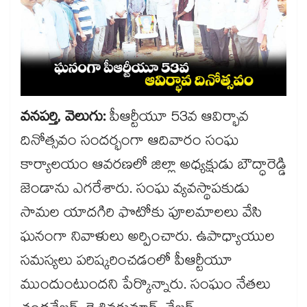
వనపర్తి, వెలుగు:
పీఆర్టీయూ 53వ ఆవిర్భావ
దినోత్సవం సందర్భంగా ఆదివారం సంఘ
కార్యాలయం ఆవరణలో జిల్లా అధ్యక్షుడు బౌద్ధారెడ్డి
జెండాను ఎగరేశారు. సంఘ వ్యవస్థాపకుడు
సామల యాదగిరి ఫొటోకు పూలమాలలు వేసి
ఘనంగా నివాళులు అర్పించారు. ఉపాధ్యాయుల
సమస్యలు పరిష్కరించడంలో పీఆర్టీయూ
ముందుంటుందని పేర్కొన్నారు. సంఘం నేతలు