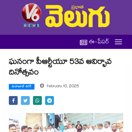
ఈ-పేపర్
ఘనంగా పీఆర్టీయూ 53వ ఆవిర్భావ
దినోత్సవం
February 10, 2025
మహబూబ్ నగర్