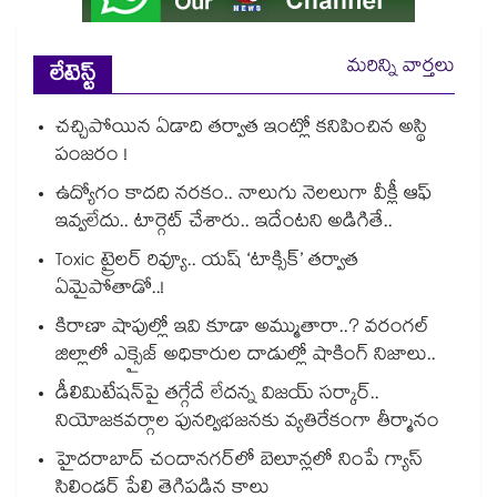
మరిన్ని వార్తలు
లేటెస్ట్
చచ్చిపోయిన ఏడాది తర్వాత ఇంట్లో కనిపించిన అస్థి
పంజరం !
ఉద్యోగం కాదది నరకం.. నాలుగు నెలలుగా వీక్లీ ఆఫ్
ఇవ్వలేదు.. టార్గెట్ చేశారు.. ఇదేంటని అడిగితే..
Toxic ట్రైలర్ రివ్యూ.. యష్ ‘టాక్సిక్’ తర్వాత
ఏమైపోతాడో..!
కిరాణా షాపుల్లో ఇవి కూడా అమ్ముతారా..? వరంగల్
జిల్లాలో ఎక్సైజ్ అధికారుల దాడుల్లో షాకింగ్ నిజాలు..
డీలిమిటేషన్‎పై తగ్గేదే లేదన్న విజయ్ సర్కార్..
నియోజకవర్గాల పునర్విభజనకు వ్యతిరేకంగా తీర్మానం
హైదరాబాద్⁪ చందానగర్⁫లో బెలూన్లలో నింపే గ్యాస్
సిలిండర్ పేలి తెగిపడిన కాలు