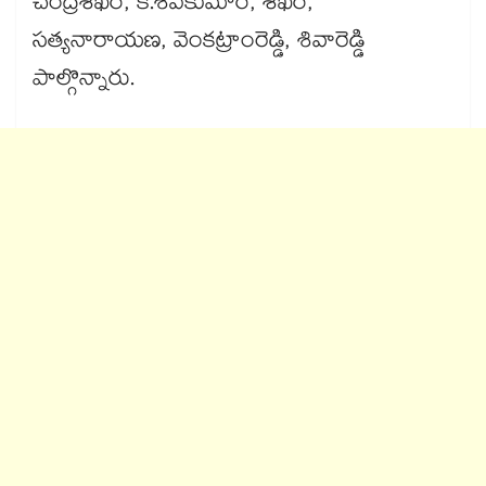
చంద్రశేఖర్, కె.శివకుమార్, శేఖర్,
సత్యనారాయణ, వెంకట్రాంరెడ్డి, శివారెడ్డి
పాల్గొన్నారు.