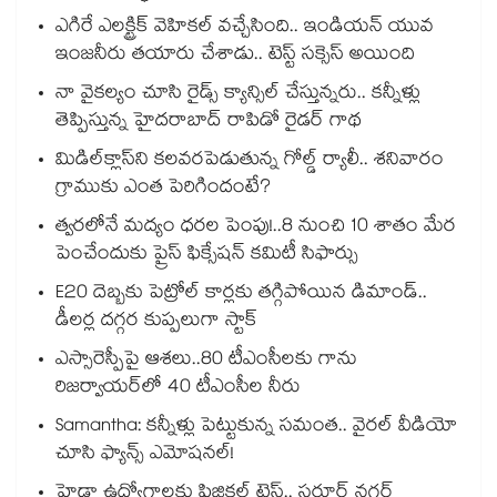
ఎగిరే ఎలక్ట్రిక్ వెహికల్ వచ్చేసింది.. ఇండియన్ యువ
ఇంజనీరు తయారు చేశాడు.. టెస్ట్ సక్సెస్ అయింది
నా వైకల్యం చూసి రైడ్స్ క్యాన్సిల్ చేస్తున్నరు.. కన్నీళ్లు
తెప్పిస్తున్న హైదరాబాద్ రాపిడో రైడర్ గాథ
మిడిల్‌క్లాస్‌ని కలవరపెడుతున్న గోల్డ్ ర్యాలీ.. శనివారం
గ్రాముకు ఎంత పెరిగిందంటే?
త్వరలోనే మద్యం ధ‌‌ర‌‌ల పెంపు!..8 నుంచి 10 శాతం మేర
పెంచేందుకు ప్రైస్ ఫిక్సేష‌‌న్ క‌‌మిటీ సిఫార్సు
E20 దెబ్బకు పెట్రోల్ కార్లకు తగ్గిపోయిన డిమాండ్..
డీలర్ల దగ్గర కుప్పలుగా స్టాక్
ఎస్సారెస్పీపై ఆశలు..80 టీఎంసీలకు గాను
రిజర్వాయర్‌‌‌‌‌‌‌‌‌‌‌‌‌‌‌‌లో 40 టీఎంసీల నీరు
Samantha: కన్నీళ్లు పెట్టుకున్న సమంత.. వైరల్ వీడియో
చూసి ఫ్యాన్స్ ఎమోషనల్!
హైడ్రా ఉద్యోగాలకు ఫిజికల్ టెస్ట్.. సరూర్ నగర్