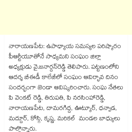
నారాయణపేట: ఉపాధ్యాయ సమస్యల పరిష్కారం
పీఆర్టీయూతోనే సాధ్యమని సంఘం జిల్లా
అధ్యక్షుడు వై.జనార్దన్​రెడ్డి తెలిపారు. పట్టణంలోని
ఆదర్శ బీఈడీ కాలేజీలో సంఘం ఆవిర్భావ దినం
సందర్భంగా జెండా ఆవిష్కరించారు. సంఘ నేతలు
పి వెంకట్ రెడ్డి, తిరుపతి, పి నరసింహారెడ్డి,
నారాయణపేట, దామరగిద్ద, ఊట్కూర్, ధన్వాడ,
మద్దూర్, కోస్గి, కృష్ణ, మరికల్ మండల బాధ్యులు
పాల్గొన్నారు.