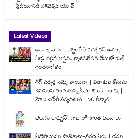
స్టేడియానికి పోటెత్తిన యూత్
Latest Videos
అయ్యో పాపం.. వెస్టిండీస్ వరల్డ్‌కప్ ఆశలపై
నీళ్లు చల్లిన ఆఫ్ఘన్.. క్వాలిఫికేషన్ రేసులో మళ్లీ
గందరగోళం!
గిగ్ వర్కర్ల సమ్మె వాయిదా | విడాకుల కేసును
ఉపసంహరించుకున్న సీఎం విజయ్ భార్య |
మోదీ విదేశీ పర్యటనలు | V6 తీన్మార్
వెలుగు కార్టూన్ : గాజాలో శాంతి పవనాలు
నీటిపారుదల ప్రాజెక్టులు-వరద నీరు | ధరల