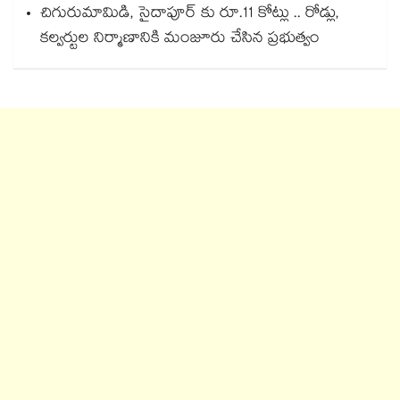
చిగురుమామిడి, సైదాపూర్ కు రూ.11 కోట్లు .. రోడ్లు,
కల్వర్టుల నిర్మాణానికి మంజూరు చేసిన ప్రభుత్వం