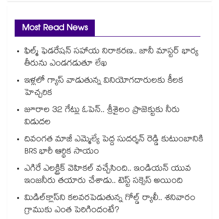
Most Read News
ఫిల్మ్ ఫెడరేషన్ సహాయ నిరాకరణ.. జానీ మాస్టర్ భార్య
తీరును ఎండగడుతూ లేఖ
ఇళ్లలో గ్యాస్ వాడుతున్న వినియోగదారులకు కీలక
హెచ్చరిక
జూరాల 32 గేట్లు ఓపెన్.. శ్రీశైలం ప్రాజెక్టుకు నీరు
విడుదల
దివంగత మాజీ ఎమ్మెల్యే పెద్ద సుదర్శన్ రెడ్డి కుటుంబానికి
BRS భారీ ఆర్థిక సాయం
ఎగిరే ఎలక్ట్రిక్ వెహికల్ వచ్చేసింది.. ఇండియన్ యువ
ఇంజనీరు తయారు చేశాడు.. టెస్ట్ సక్సెస్ అయింది
మిడిల్‌క్లాస్‌ని కలవరపెడుతున్న గోల్డ్ ర్యాలీ.. శనివారం
గ్రాముకు ఎంత పెరిగిందంటే?