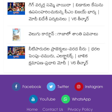
గిగ్ వర్కర్ల సమ్మె వాయిదా | విడాకుల కేసును
ఉపసంహరించుకున్న సీఎం విజయ్ భార్య |
మోదీ విదేశీ పర్యటనలు | V6 తీన్మార్
వెలుగు కార్టూన్ : గాజాలో శాంతి పవనాలు
నీటిపారుదల ప్రాజెక్టులు-వరద నీరు | ధరల
పెంపు-చమురు, ఎలక్ట్రానిక్స్ | బాలిక
క్షమాపణ-ప్రధాని మోదీ | V6 తీన్మార్
Facebook
Twitter
Instagram
YouTube
WhatsApp
Home
Contact Us
Privacy Policy