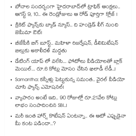
బోనాల సందర్భంగా హైదరాబాద్‌లో ట్రాఫిక్ ఆంక్షలు..
ఆగస్ట్ 9, 10.. ఈ రెండ్రోజులు ఆ రోడ్ పూర్తిగా క్లోజ్ !
క్రికెట్ ఫ్యాన్స్‌కు బ్యాడ్ న్యూస్.. ది హండ్రెడ్ లీగ్ నుంచి
జెమీమా ఔట్!
బీజేపీకి బిగ్ బూస్ట్.. మహిళా రిజర్వేషన్, డీలిమిటేషన్
బిల్లుకు అకాలీదళ్ మద్దతు
డేటింగ్ యాప్ లో వలేసి... ఫోటోలు వీడియోలతో బ్లాక్
మెయిల్... రూ.6 కోట్లు మోసం చేసిన ఖిలాడీ లేడీ..!
Samantha: కన్నీళ్లు పెట్టుకున్న సమంత.. వైరల్ వీడియో
చూసి ఫ్యాన్స్ ఎమోషనల్!
వ్యాపారం అంటే ఇది.. 90 రోజుల్లో రూ.21వేల కోట్లు
లాభం సంపాదించిన SBI..!
మరీ ఇంత హార్ష్ కొటేషన్ ఏంటన్నా.. ఈ ఆటో ఎప్పుడైనా
మీ కంట పడిందా..?