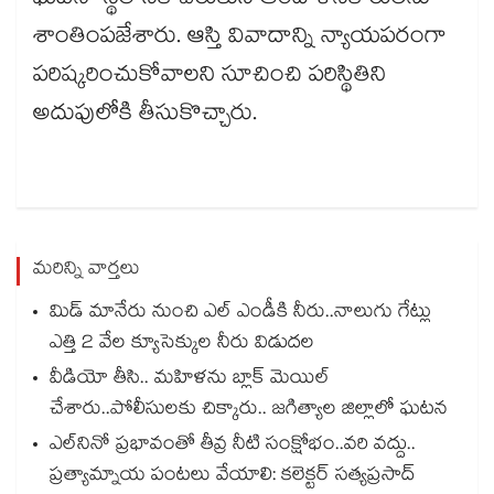
ఘటనా స్థలానికి చేరుకుని ఆందోళనకారులను
శాంతింపజేశారు. ఆస్తి వివాదాన్ని న్యాయపరంగా
పరిష్కరించుకోవాలని సూచించి పరిస్థితిని
అదుపులోకి తీసుకొచ్చారు.
మరిన్ని వార్తలు
మిడ్ మానేరు నుంచి ఎల్ ఎండీకి నీరు..నాలుగు గేట్లు
ఎత్తి 2 వేల క్యూసెక్కుల నీరు విడుదల
వీడియో తీసి.. మహిళను బ్లాక్ మెయిల్
చేశారు..పోలీసులకు చిక్కారు.. జగిత్యాల జిల్లాలో ఘటన
ఎల్‌‌‌‌‌‌‌‌నినో ప్రభావంతో తీవ్ర నీటి సంక్షోభం..వరి వద్దు..
ప్రత్యామ్నాయ పంటలు వేయాలి: కలెక్టర్ సత్యప్రసాద్