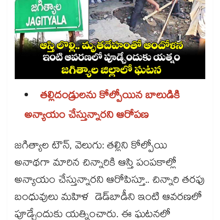
తల్లిదండ్రులను కోల్పోయిన బాలుడికి
అన్యాయం చేస్తున్నారని ఆరోపణ
జగిత్యాల టౌన్, వెలుగు: తల్లిని కోల్పోయి
అనాథగా మారిన చిన్నారికి ఆస్తి పంపకాల్లో
అన్యాయం చేస్తున్నారని ఆరోపిస్తూ.. చిన్నారి తరఫు
బంధువులు మహిళ డెడ్​బాడీని ఇంటి ఆవరణలో
పూడ్చేందుకు యత్నించారు. ఈ ఘటనలో