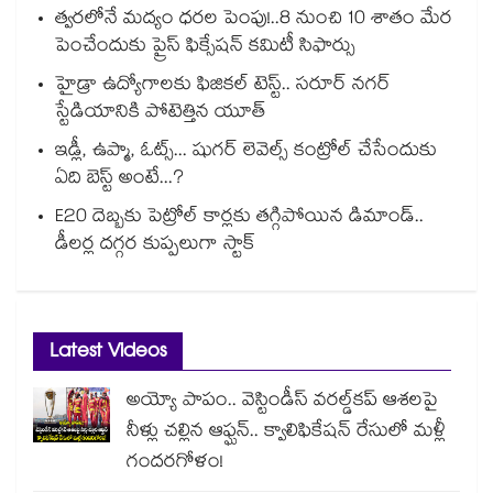
త్వరలోనే మద్యం ధ‌‌ర‌‌ల పెంపు!..8 నుంచి 10 శాతం మేర
పెంచేందుకు ప్రైస్ ఫిక్సేష‌‌న్ క‌‌మిటీ సిఫార్సు
హైడ్రా ఉద్యోగాలకు ఫిజికల్ టెస్ట్.. సరూర్ నగర్
స్టేడియానికి పోటెత్తిన యూత్
ఇడ్లీ, ఉప్మా, ఓట్స్... షుగర్ లెవెల్స్ కంట్రోల్ చేసేందుకు
ఏది బెస్ట్ అంటే...?
E20 దెబ్బకు పెట్రోల్ కార్లకు తగ్గిపోయిన డిమాండ్..
డీలర్ల దగ్గర కుప్పలుగా స్టాక్
Latest Videos
అయ్యో పాపం.. వెస్టిండీస్ వరల్డ్‌కప్ ఆశలపై
నీళ్లు చల్లిన ఆఫ్ఘన్.. క్వాలిఫికేషన్ రేసులో మళ్లీ
గందరగోళం!