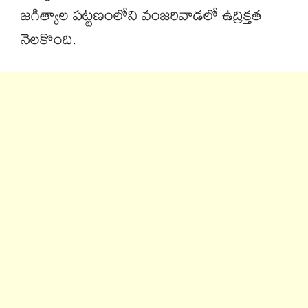
జగిత్యాల పట్టణంలోని వంజరివాడలో ఉద్రిక్తత
నెలకొంది.