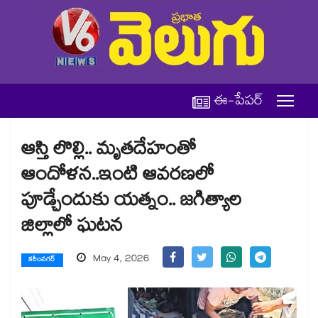
ఈ-పేపర్
ఆస్తి లొల్లి.. మృతదేహంతో
ఆందోళన..ఇంటి ఆవరణలో
పూడ్చేందుకు యత్నం.. జగిత్యాల
జిల్లాలో ఘటన
May 4, 2026
కరీంనగర్