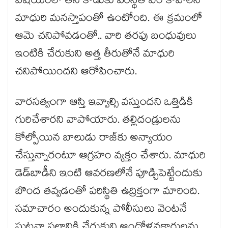
విషయంలో తన కొడుకు పరిస్థితి ఏం కావాలని
మాధురి మనస్తాపంతో ఉంటోంది. ఈ క్రమంలో
ఆమె చనిపోవడంతో.. వారి తరఫు బంధువులు
ఇంటికి చేరుకుని అత్త తీరుతోనే మాధురి
చనిపోయిందని ఆరోపించారు.
వారసత్వంగా ఆస్తి ఇవ్వాల్సి వస్తుందని ఒత్తిడికి
గురిచేశారని వాపోయారు. తల్లిదండ్రులను
కోల్పోయిన బాలుడు రాజ్​కు అన్యాయం
చేస్తున్నారంటూ ఆగ్రహం వ్యక్తం చేశారు. మాధురి
డెడ్​బాడీని ఇంటి ఆవరణలోనే పూడ్చిపెట్టేందుకు
బొంద తవ్వడంతో పరిస్థితి ఉద్రిక్తంగా మారింది.
సమాచారం అందుకున్న పోలీసులు వెంటనే