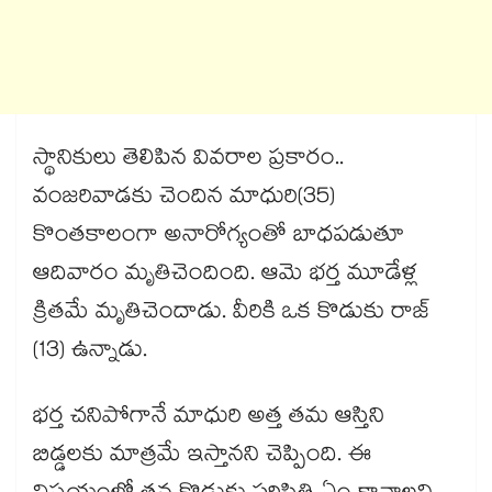
స్థానికులు తెలిపిన వివరాల ప్రకారం..
వంజరివాడకు చెందిన మాధురి(35)
కొంతకాలంగా అనారోగ్యంతో బాధపడుతూ
ఆదివారం మృతిచెందింది. ఆమె భర్త మూడేళ్ల
క్రితమే మృతిచెందాడు. వీరికి ఒక కొడుకు రాజ్​
(13) ఉన్నాడు.
భర్త చనిపోగానే మాధురి అత్త తమ ఆస్తిని
బిడ్డలకు మాత్రమే ఇస్తానని చెప్పింది. ఈ