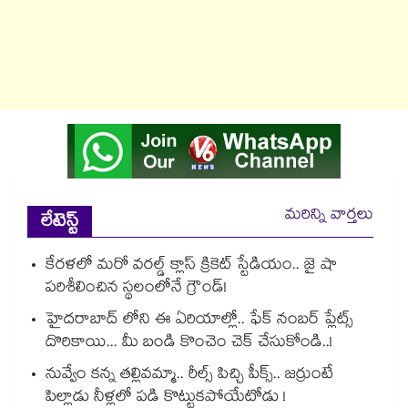
మరిన్ని వార్తలు
లేటెస్ట్
కేరళలో మరో వరల్డ్ క్లాస్ క్రికెట్ స్టేడియం.. జై షా
పరిశీలించిన స్థలంలోనే గ్రౌండ్!
హైదరాబాద్ లోని ఈ ఏరియాల్లో.. ఫేక్ నంబర్ ప్లేట్స్
దొరికాయి... మీ బండి కొంచెం చెక్ చేసుకోండి..!
నువ్వేం కన్న తల్లివమ్మా.. రీల్స్ పిచ్చి పీక్స్.. జర్రుంటే
పిల్లాడు నీళ్లలో పడి కొట్టుకపోయేటోడు !