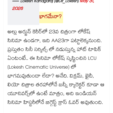
— Lokesh Kanagaraj (@Dir_Lokesh)
May 31,
2026
AA23 LCUలో భాగమేనా?
అల్లు అర్జున్ కెరీర్‌లో 23వ చిత్రంగా లోకేష్
సినిమా ఉండగా, ఇది AA23గా పట్టాలెక్కనుంది.
ప్రస్తుతం సినీ సర్కిల్స్ లో నడుస్తున్న హాట్ టాపిక్
ఏంటంటే.. ఈ సినిమా లోకేష్ సృష్టించిన LCU
(Lokesh Cinematic Universe) లో
భాగమవుతుందా లేదా? అనేది. విక్రమ్, ఖైదీ,
లియో చిత్రాల తరహాలోనే బన్నీ క్యారెక్టర్ కూడా ఆ
యూనివర్స్‌లో ఉంటే మాత్రం, అది ఇండియన్
సినిమా హిస్టరీలోనే బిగ్గెస్ట్ క్రాస్ ఓవర్ అవుతుంది.