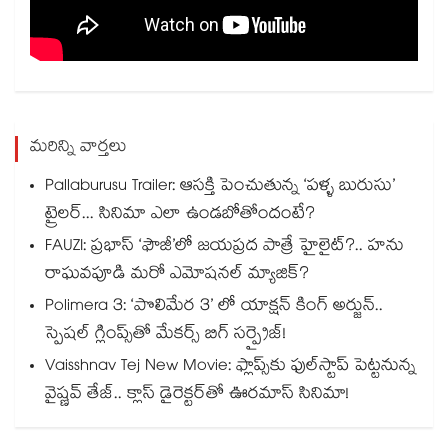
మరిన్ని వార్తలు
Pallaburusu Trailer: ఆసక్తి పెంచుతున్న ‘పళ్ళ బురుసు’
ట్రైలర్... సినిమా ఎలా ఉండబోతోందంటే?
FAUZI: ప్రభాస్ ‘ఫౌజీ’లో జయప్రద పాత్రే హైలైట్?.. హను
రాఘవపూడి మరో ఎమోషనల్ మ్యాజిక్?
Polimera 3: ‘పొలిమేర 3’ లో యాక్షన్ కింగ్ అర్జున్..
స్పెషల్ గ్లింప్స్‌తో మేకర్స్ బిగ్ సర్ప్రైజ్!
Vaisshnav Tej New Movie: ఫ్లాప్స్‌కు ఫుల్‌స్టాప్ పెట్టనున్న
వైష్ణవ్ తేజ్.. క్లాస్ డైరెక్టర్‌తో ఊరమాస్ సినిమా!