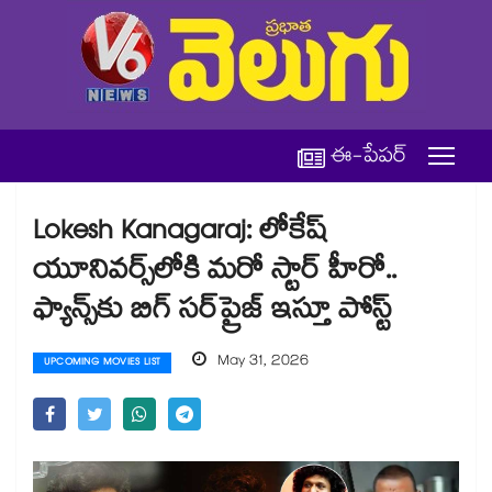
ఈ-పేపర్
Lokesh Kanagaraj: లోకేష్
యూనివర్స్‌లోకి మరో స్టార్ హీరో..
ఫ్యాన్స్‌కు బిగ్ సర్‌ప్రైజ్ ఇస్తూ పోస్ట్
May 31, 2026
UPCOMING MOVIES LIST