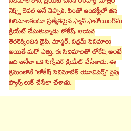
సినిమాలే కానీ, క్రియేట్ చేసిన ఇంపాక్ట్ మాత్రం
నెక్స్ట్ లెవల్ అనే చెప్పాలి. దీంతో ఇండస్ట్రీలో తన
సినిమాలకంటూ ప్రత్యేకమైన ఫ్యాన్ ఫాలోయింగ్⁭ను
క్రియేట్ చేసుకున్నాడు లోకేష్. ఆయన
తెరకెక్కించిన ఖైదీ, మాస్టర్, విక్రమ్ సినిమాలు
అయితే మరో ఎత్తు. ఈ సినిమాలతో లోకేష్ అంటే
ఇది అనేలా ఒక సిగ్నేచర్ క్రియేట్ చేసేశాడు. ఈ
క్రమంలొనే “లోకేష్ సినిమాటిక్ యూనివర్స్” వైపు
ఫ్యాన్స్ లుక్ చేసేలా చేశాడు.