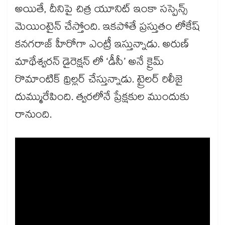
అయితే, దీనిపై చిత్ర యూనిట్ ఇంకా సస్పెన్స్
మెయింటైన్ చేస్తోంది. ఇకపోతే ప్రస్తుతం లోకేష్
కనగరాజ్ హీరోగా ఎంట్రీ ఇస్తున్నాడు. అరుణ్‌
మాథేశ్వరన్‌ డైరెక్షన్ లో ‘డీసీ’ అనే క్రైమ్
రొమాంటిక్ థ్రిల్లర్ చేస్తున్నాడు. ట్రైలర్ రిలీజై
దుమ్మురేపింది. త్వరలోనే ప్రేక్షకుల ముందుకు
రానుంది.