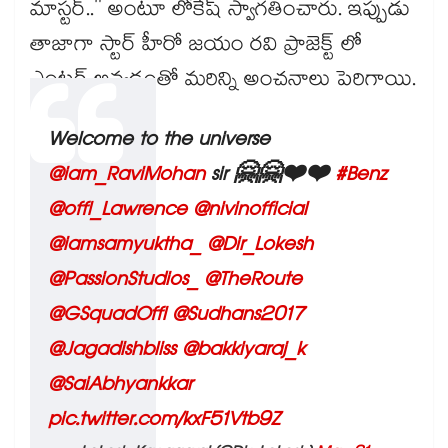
మాస్టర్.." అంటూ లోకేష్ స్వాగతించారు. ఇప్పుడు
తాజాగా స్టార్ హీరో జయం రవి ప్రాజెక్ట్ లో
ఎంటర్ అవ్వడంతో మరిన్ని అంచనాలు పెరిగాయి.
Welcome to the universe
@iam_RaviMohan
sir 🤗🤗❤️❤️
#Benz
@offl_Lawrence
@nivinofficial
@iamsamyuktha_
@Dir_Lokesh
@PassionStudios_
@TheRoute
@GSquadOffl
@Sudhans2017
@Jagadishbliss
@bakkiyaraj_k
@SaiAbhyankkar
pic.twitter.com/kxF51Vtb9Z