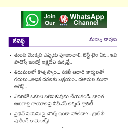
మరిన్ని వార్తలు
లేటెస్ట్
తులసి మొక్కని ఎప్పుడు పూజించాలి, బెస్ట్ టైం ఏది.. ఇవి
పాటిస్తే ఇంట్లో లక్ష్మిదేవి ఉన్నట్లే..
తిరుమలలో కొత్త స్కాం... నకిలీ ఆధార్ కార్డులతో
గదులు...అధిక ధరలకు విక్రయం.. దళారుల ముఠా
అరెస్ట్..
ఎవరినో ఒకరిని బలిపశువును చేయకండి: భారత
ఆటగాళ్ల గాయాలపై వీవీఎస్ లక్ష్మణ్ క్లారిటీ
వైభవ్ వయసుపై డౌట్స్ ఇంకా పోలేదా?.. బ్రెట్ లీ
షాకింగ్ కామెంట్స్!