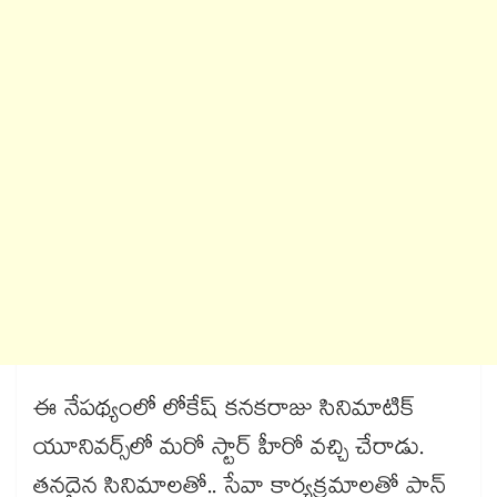
ఈ నేపథ్యంలో లోకేష్ కనకరాజు సినిమాటిక్
యూనివర్స్⁬లో మరో స్టార్ హీరో వచ్చి చేరాడు.
తనదైన సినిమాలతో.. సేవా కార్యక్రమాలతో పాన్