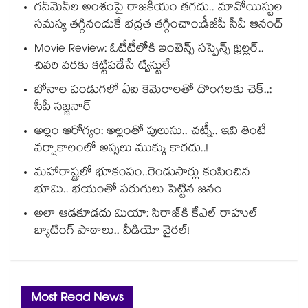
గన్⁭మెన్⁭ల అంశంపై రాజకీయం తగదు.. మావోయిస్టుల
సమస్య తగ్గినందుకే భద్రత తగ్గించాం:డీజీపీ సీవీ ఆనంద్
Movie Review: ఓటీటీలోకి ఇంటెన్స్ సస్పెన్స్ థ్రిల్లర్..
చివరి వరకు కట్టిపడేసే ట్విస్టులే
బోనాల పండుగలో ఏఐ కెమెరాలతో దొంగలకు చెక్..:
సీపీ సజ్జనార్
అల్లం ఆరోగ్యం: అల్లంతో పులుసు.. చట్నీ.. ఇవి తింటే
వర్షాకాలంలో అస్సలు ముక్కు కారదు..!
మహారాష్ట్రలో భూకంపం..రెండుసార్లు కంపించిన
భూమి.. భయంతో పరుగులు పెట్టిన జనం
అలా ఆడకూడదు మియా: సిరాజ్‌కి కేఎల్ రాహుల్
బ్యాటింగ్ పాఠాలు.. వీడియో వైరల్!
Most Read News