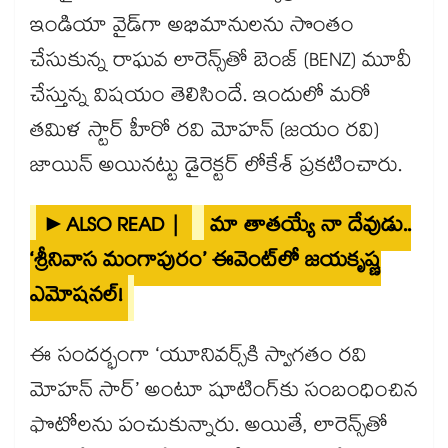
ఇండియా వైడ్⁭గా అభిమానులను సొంతం
చేసుకున్న రాఘవ లారెన్స్⁭తో బెంజ్ (BENZ) మూవీ
చేస్తున్న విషయం తెలిసిందే. ఇందులో మరో
తమిళ స్టార్ హీరో రవి మోహన్‌ (జయం రవి)
జాయిన్‌ అయినట్టు డైరెక్టర్‌ లోకేశ్‌ ప్రకటించారు.
►ALSO READ |
మా తాతయ్యే నా దేవుడు..
‘శ్రీనివాస మంగాపురం’ ఈవెంట్‌లో జయకృష్ణ
ఎమోషనల్!
ఈ సందర్భంగా ‘యూనివర్స్⁬కి స్వాగతం రవి
మోహన్ సార్’ అంటూ షూటింగ్‌కు సంబంధించిన
ఫొటోలను పంచుకున్నారు. అయితే, లారెన్స్⁬తో