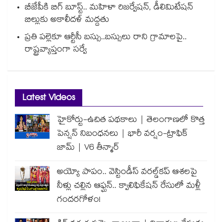
బీజేపీకి బిగ్ బూస్ట్.. మహిళా రిజర్వేషన్, డీలిమిటేషన్
బిల్లుకు అకాలీదళ్ మద్దతు
ప్రతి పల్లెకూ ఆర్టీసీ బస్సు..బస్సులు రాని గ్రామాలపై..
రాష్ట్రవ్యాప్తంగా సర్వే
Latest Videos
హైకోర్టు-ఉచిత పథకాలు | తెలంగాణలో కొత్త
పెన్షన్ నిబంధనలు | భారీ వర్షం-ట్రాఫిక్
జామ్ | V6 తీన్మార్
అయ్యో పాపం.. వెస్టిండీస్ వరల్డ్‌కప్ ఆశలపై
నీళ్లు చల్లిన ఆఫ్ఘన్.. క్వాలిఫికేషన్ రేసులో మళ్లీ
గందరగోళం!