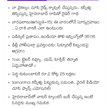
నా వైకల్యం చూసి రైడ్స్ క్యాన్సిల్ చేస్తున్నరు.. కన్నీళ్లు
తెప్పిస్తున్న హైదరాబాద్ రాపిడో రైడర్ గాథ
వారఫలాలు(ఆగస్టు9–15): ఈ వారంలోనే సూర్యగ్రహణం
.. ఏ రాశి వారికి ఎలా ఉంటుంది!
పడిక్కల్‌‌ ప్రతాపం..ఇండియా తొలి ఇన్నింగ్స్‌‌లో 357/6
ఢిల్లీ పోలీసుల్లా ప్రవర్తించకు: సెక్యూరిటీ సిబ్బందిపై
ఆగ్రహం
Toxic ట్రైలర్ రివ్యూ.. యష్ ‘టాక్సిక్’ తర్వాత
ఏమైపోతాడో..!
పెద్ది కుటుంబానికి రూ.2 కోట్ల 25 లక్షలు
Samantha: కన్నీళ్లు పెట్టుకున్న సమంత.. వైరల్ వీడియో
చూసి ఫ్యాన్స్ ఎమోషనల్!
హైదరాబాద్⁪లో వాటర్ ట్యాంకర్ బుక్ చేస్తున్న ఇంటి
ఓనర్లకు ముఖ్య గమనిక