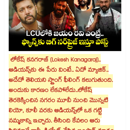
లోకేష్ కనగరాజ్ (Lokesh Kanagaraj)..
ఆడియన్స్⁭కు ఈ పేరు వింటే.. ఏదో మ్యాజిక్..
అదేదో తెలియని స్ట్రాంగ్ ఫీలింగ్ కలుగుతుంది.
అందుకు కారణం లేకపోలేదు..లోకేష్
తెరకెక్కించిన నగరం మూవీ నుంచి మొన్నటి
లియో, కూలీ వరకు ఆడియన్స్⁭లో ఒక గట్టి
నమ్మకాన్ని ఇచ్చారు. తీసింది కేవలం ఆరు