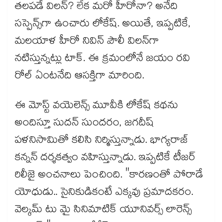
తలపడే విలన్? లేక మరో హీరోనా? అనేది
సస్పెన్స్⁪గా ఉంచారు లోకేష్. అయితే, ఇప్పటికే,
మలయాళ హీరో నివిన్‌ పౌలీ విలన్‌గా
నటిస్తున్నట్లు టాక్. ఈ క్రమంలోనే జయం రవి
రోల్ ఏంటనేది ఆసక్తిగా మారింది.
ఈ మోస్ట్ వయెలెన్స్ మూవీకి లోకేష్ కథను
అందిస్తూ సుదన్ సుందరం, జగదీష్
పళనిసామితో కలిసి నిర్మిస్తున్నాడు. భాగ్యరాజ్
కన్నన్ దర్శకత్వం వహిస్తున్నాడు. ఇప్పటికే టీజర్
రిలీజై అంచనాలు పెంచింది. "కారణంతో పోరాడే
యోధుడు.. సైనికుడికంటే ఎక్కవు ప్రమాదకరం.
వెల్కమ్ టు మై సినిమాటిక్ యూనివర్స్ లారెన్స్